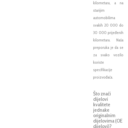
kilometara, a na
starijim
automobilima
svakih 20 000 do
30 000 prijeđenih
kilometara. Naša
preporuka je da se
za svako vozilo
koriste
specifikacije
proizvođača.
Što znači
dijelovi
kvalitete
jednake
originalnim
dijelovima (OE
dijelovi)?