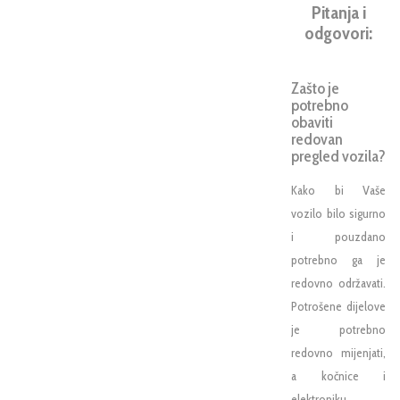
Pitanja i
odgovori:
Zašto je
potrebno
obaviti
redovan
pregled vozila?
Kako bi Vaše
vozilo bilo sigurno
i pouzdano
potrebno ga je
redovno održavati.
Potrošene dijelove
je potrebno
redovno mijenjati,
a kočnice i
elektroniku