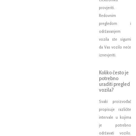
provjeriti.
Redovnim
pregledom i
održavanjem
vozila ste sigurni
da Vas vozilo neće
iznevjeriti.
Koliko često je
potrebno
uraditi pregled
vozila?
Svaki proizvođač
propisuje različite
intervale u kojima
je potrebno
održavati vozilo.