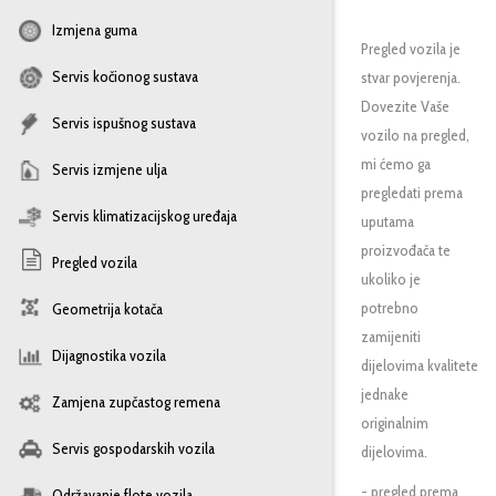
Izmjena guma
Pregled vozila je
Servis kočionog sustava
stvar povjerenja.
Dovezite Vaše
Servis ispušnog sustava
vozilo na pregled,
mi ćemo ga
Servis izmjene ulja
pregledati prema
Servis klimatizacijskog uređaja
uputama
proizvođača te
Pregled vozila
ukoliko je
potrebno
Geometrija kotača
zamijeniti
Dijagnostika vozila
dijelovima kvalitete
jednake
Zamjena zupčastog remena
originalnim
Servis gospodarskih vozila
dijelovima.
- pregled prema
Održavanje flote vozila