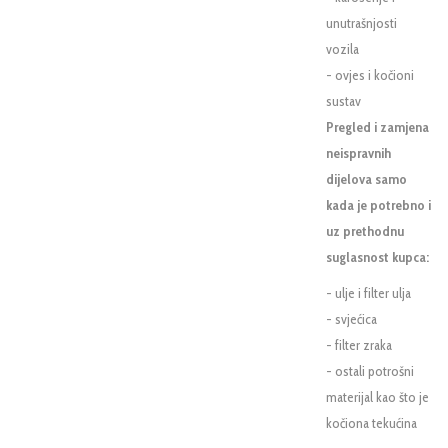
unutrašnjosti
vozila
- ovjes i kočioni
sustav
Pregled i zamjena
neispravnih
dijelova samo
kada je potrebno i
uz prethodnu
suglasnost kupca:
- ulje i filter ulja
- svjećica
- filter zraka
- ostali potrošni
materijal kao što je
kočiona tekućina