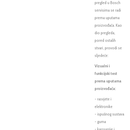
pregled u Bosch
servisima se radi
prema uputama
proizvođača. Kao
dio pregleda,
pored ostalih
stvari, provodi se
sljedeće:
Vizualni i
funkcijski test
prema uputama
proizvođača:
- rasvjete i
elektronike
- ispušnog sustava
- guma
- karoserije i