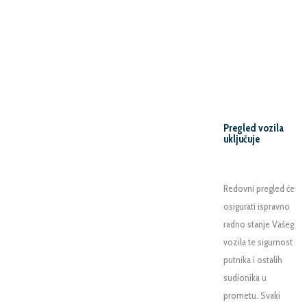
Pregled vozila
uključuje
Redovni pregled će
osigurati ispravno
radno stanje Vašeg
vozila te sigurnost
putnika i ostalih
sudionika u
prometu. Svaki