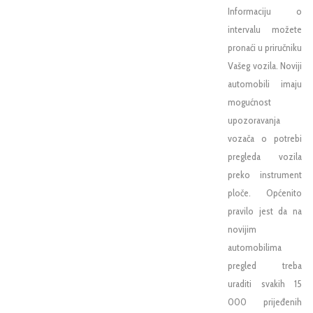
Informaciju o
intervalu možete
pronaći u priručniku
Vašeg vozila. Noviji
automobili imaju
mogućnost
upozoravanja
vozača o potrebi
pregleda vozila
preko instrument
ploče. Općenito
pravilo jest da na
novijim
automobilima
pregled treba
uraditi svakih 15
000 prijeđenih