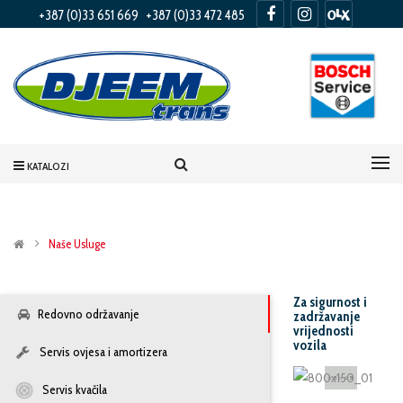
+387 (0)33 651 669
+387 (0)33 472 485
KATALOZI
Naše Usluge
Za sigurnost i
Redovno održavanje
zadržavanje
vrijednosti
vozila
Servis ovjesa i amortizera
Servis kvačila