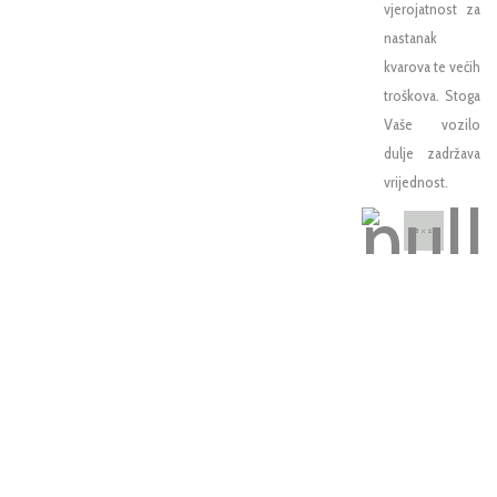
vjerojatnost za
nastanak
kvarova te većih
troškova. Stoga
Vaše vozilo
dulje zadržava
vrijednost.