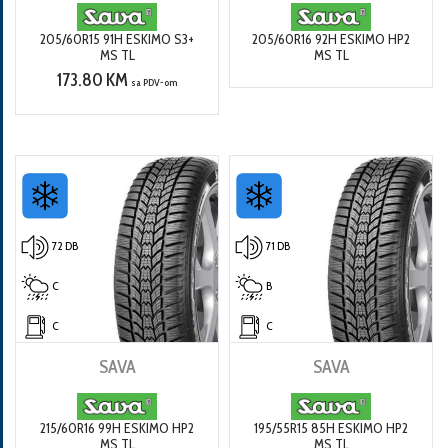
205/60R15 91H ESKIMO S3+
205/60R16 92H ESKIMO HP2
MS TL
MS TL
173.80 KM
sa PDV-om
72 DB
71 DB
C
B
C
C
SAVA
SAVA
215/60R16 99H ESKIMO HP2
195/55R15 85H ESKIMO HP2
MS TL
MS TL