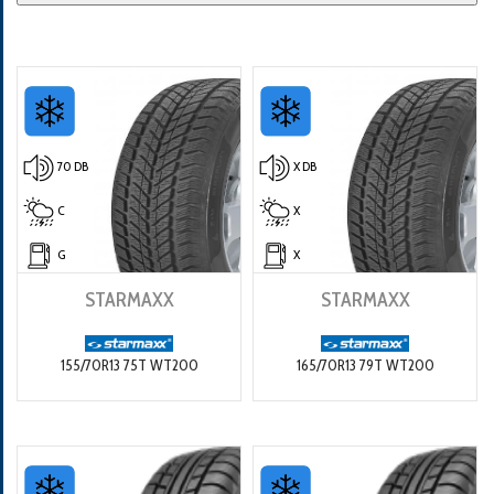
70 DB
X DB
C
X
G
X
STARMAXX
STARMAXX
155/70R13 75T WT200
165/70R13 79T WT200