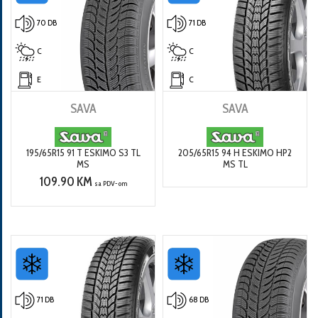
70 DB
71 DB
C
C
E
C
SAVA
SAVA
195/65R15 91 T ESKIMO S3 TL
205/65R15 94 H ESKIMO HP2
MS
MS TL
109.90 KM
sa PDV-om
71 DB
68 DB