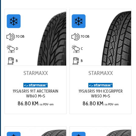
70 DB
70 DB
D
C
B
B
STARMAXX
STARMAXX
195/65R15 91T ARCTERRAIN
195/65R15 91H ICEGRIPPER
W860 M+S
W850 M+S
86.80 KM
86.80 KM
sa PDV-om
sa PDV-om