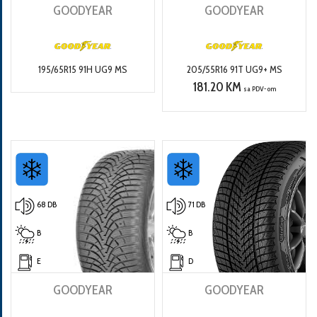
GOODYEAR
GOODYEAR
195/65R15 91H UG9 MS
205/55R16 91T UG9+ MS
181.20 KM
sa PDV-om
68 DB
71 DB
B
B
E
D
GOODYEAR
GOODYEAR