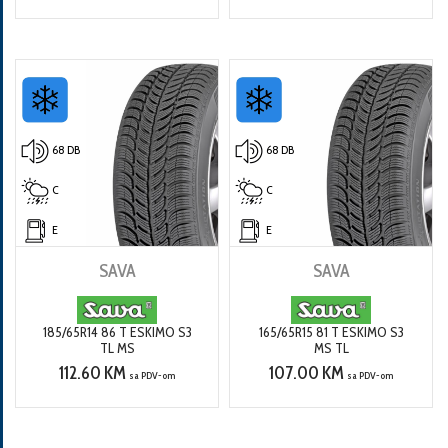
68 DB
68 DB
C
C
E
E
SAVA
SAVA
185/65R14 86 T ESKIMO S3
165/65R15 81 T ESKIMO S3
TL MS
MS TL
112.60 KM
107.00 KM
sa PDV-om
sa PDV-om