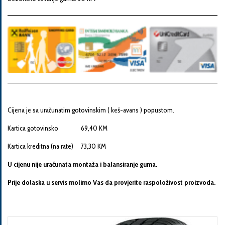
Snaga
motora
Godina
proizvodnje
Cijena je sa uračunatim gotovinskim ( keš-avans ) popustom.
Broj
šasije
Kartica gotovinsko 69,40 KM
Kartica kreditna (na rate) 73,30 KM
U cijenu nije uračunata montaža i balansiranje guma.
Vaša
poruka
Prije dolaska u servis molimo Vas da provjerite raspoloživost proizvoda.