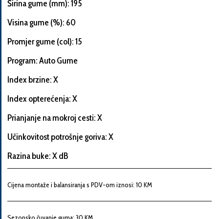
Širina gume (mm): 195
Visina gume (%): 60
Promjer gume (col): 15
Informacije
o
Program: Auto Gume
automobilu
Index brzine: X
Index opterećenja: X
Marka
Prianjanje na mokroj cesti: X
i
model
Učinkovitost potrošnje goriva: X
automobila
Razina buke: X dB
Proizvođač
Cijena montaže i balansiranja s PDV-om iznosi: 10 KM
Sezonsko čuvanje guma: 30 KM