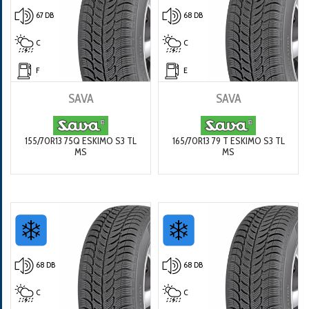
67 DB
68 DB
C
C
F
E
SAVA
SAVA
155/70R13 75Q ESKIMO S3 TL
165/70R13 79 T ESKIMO S3 TL
MS
MS
68 DB
68 DB
C
C