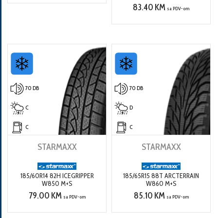
83.40 KM
sa PDV-om
70 DB
70 DB
C
D
C
C
STARMAXX
STARMAXX
185/60R14 82H ICEGRIPPER
185/65R15 88T ARCTERRAIN
W850 M+S
W860 M+S
79.00 KM
85.10 KM
sa PDV-om
sa PDV-om