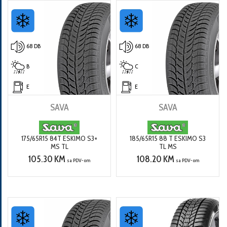
68 DB
68 DB
B
C
E
E
SAVA
SAVA
175/65R15 84T ESKIMO S3+
185/65R15 88 T ESKIMO S3
MS TL
TL MS
105.30 KM
108.20 KM
sa PDV-om
sa PDV-om