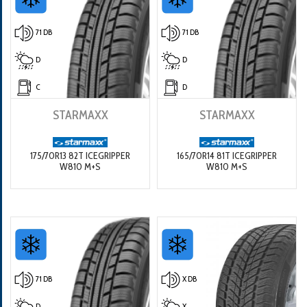
71 DB
71 DB
D
D
C
D
STARMAXX
STARMAXX
175/70R13 82T ICEGRIPPER
165/70R14 81T ICEGRIPPER
W810 M+S
W810 M+S
71 DB
X DB
D
X