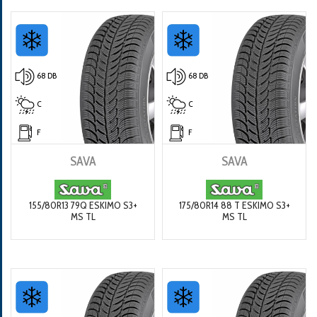
68 DB
68 DB
C
C
F
F
SAVA
SAVA
155/80R13 79Q ESKIMO S3+
175/80R14 88 T ESKIMO S3+
MS TL
MS TL