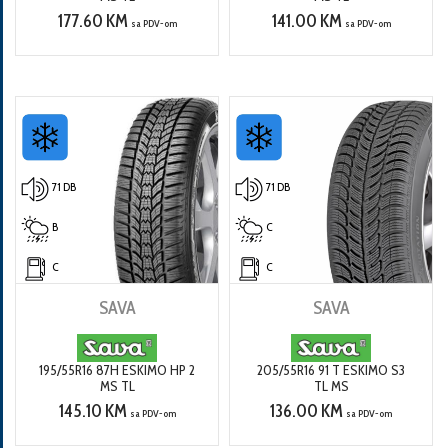
177.60 KM
141.00 KM
sa PDV-om
sa PDV-om
71 DB
71 DB
B
C
C
C
SAVA
SAVA
195/55R16 87H ESKIMO HP 2
205/55R16 91 T ESKIMO S3
MS TL
TL MS
145.10 KM
136.00 KM
sa PDV-om
sa PDV-om