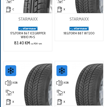
C
X
STARMAXX
STARMAXX
175/70R14 86T ICEGRIPPER
185/70R14 88T WT200
W810 M+S
83.40 KM
sa PDV-om
X DB
X DB
X
X
X
X