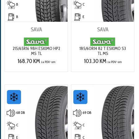
B
C
B
E
SAVA
SAVA
215/65R16 98H ESKIMO HP2
185/60R14 82 T ESKIMO S3
MS TL
TL MS
168.70 KM
103.30 KM
sa PDV-om
sa PDV-om
68 DB
69 DB
C
C
E
C