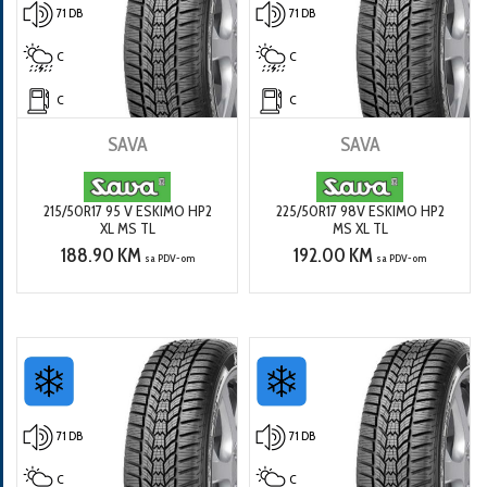
71 DB
71 DB
C
C
C
C
SAVA
SAVA
215/50R17 95 V ESKIMO HP2
225/50R17 98V ESKIMO HP2
XL MS TL
MS XL TL
188.90 KM
192.00 KM
sa PDV-om
sa PDV-om
71 DB
71 DB
C
C