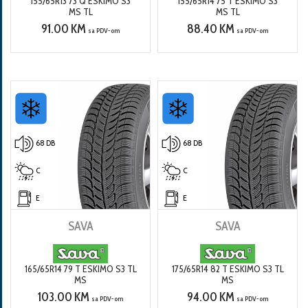
155/65R13 73 Q ESKIMO S3
155/65R14 75 T ESKIMO S3
MS TL
MS TL
91.00 KM
88.40 KM
sa PDV-om
sa PDV-om
68 DB
68 DB
C
C
E
E
SAVA
SAVA
165/65R14 79 T ESKIMO S3 TL
175/65R14 82 T ESKIMO S3 TL
MS
MS
103.00 KM
94.00 KM
sa PDV-om
sa PDV-om