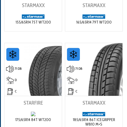
STARMAXX
STARMAXX
155/65R14 75T WT200
165/65R14 79T WT200
71 DB
71 DB
D
D
C
C
STARFIRE
STARMAXX
175/65R14 84T WT200
185/65R14 86T ICEGRIPPER
W810 M+S