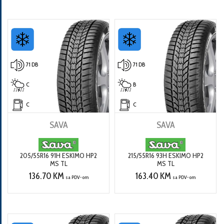
71 DB
71 DB
C
B
C
C
SAVA
SAVA
205/55R16 91H ESKIMO HP2
215/55R16 93H ESKIMO HP2
MS TL
MS TL
136.70 KM
163.40 KM
sa PDV-om
sa PDV-om