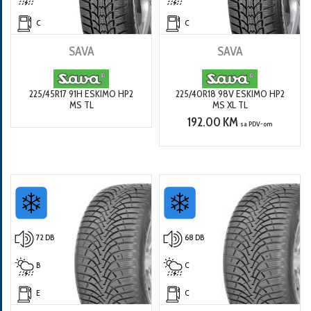
C
C
SAVA
SAVA
225/45R17 91H ESKIMO HP2
225/40R18 98V ESKIMO HP2
MS TL
MS XL TL
192.00 KM
sa PDV-om
72 DB
68 DB
B
C
E
C