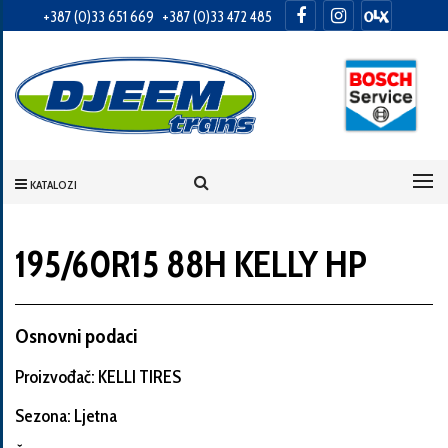
+387 (0)33 651 669
+387 (0)33 472 485
Informacije
o
Vama
KATALOZI
Vaše
ime
195/60R15 88H KELLY HP
Vaša
Osnovni podaci
adresa
Proizvođač: KELLI TIRES
Sezona: Ljetna
Broj
telefona