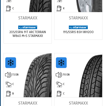
C
X
STARMAXX
STARMAXX
205/55R16 91T ARCTERRAIN
195/55R15 85H WH200
W860 M+S STARMAXX
72 DB
70 DB
C
C
B
C
STARMAXX
STARMAXX