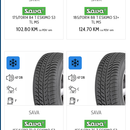
175/70R14 84 T ESKIMO S3
185/70R14 88 T ESKIMO S3+
TL MS
TL MS
102.80 KM
124.70 KM
sa PDV-om
sa PDV-om
67 DB
67 DB
C
C
F
F
SAVA
SAVA