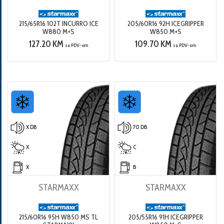
215/65R16 102T INCURRO ICE
205/60R16 92H ICEGRIPPER
W880 M+S
W850 M+S
127.20 KM
109.70 KM
sa PDV-om
sa PDV-om
X DB
70 DB
X
C
X
B
STARMAXX
STARMAXX
215/60R16 95H W850 MS TL
205/55R16 91H ICEGRIPPER