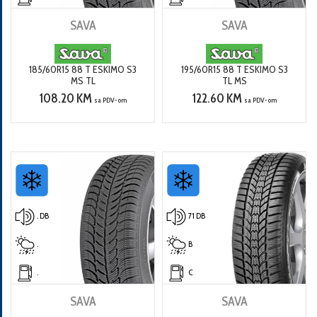
SAVA
SAVA
185/60R15 88 T ESKIMO S3
195/60R15 88 T ESKIMO S3
MS TL
TL MS
108.20 KM
122.60 KM
sa PDV-om
sa PDV-om
. DB
71 DB
.
B
.
C
SAVA
SAVA