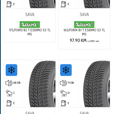
E
E
SAVA
SAVA
175/70R13 82 T ESKIMO S3 TL
165/70R14 81 T ESKIMO S3 TL
MS
MS
97.90 KM
sa PDV-om
68 DB
71 DB
C
D
E
E
SAVA
SAVA