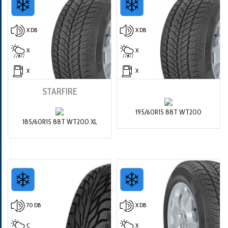
X DB
X DB
X
X
X
X
STARFIRE
195/60R15 88T WT200
185/60R15 88T WT200 XL
70 DB
X DB
C
X