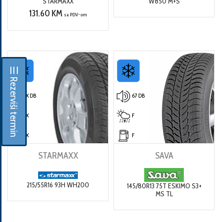
STARMAXX
W850 M+S
131.60 KM
sa PDV-om
☰ Rezerviši termin
X DB
67 DB
X
F
X
F
STARMAXX
SAVA
215/55R16 93H WH200
145/80R13 75T ESKIMO S3+
MS TL