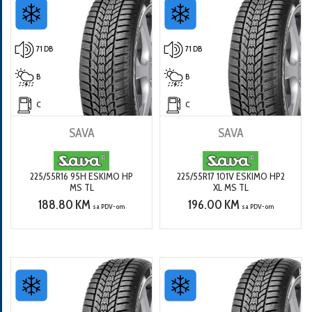
71 DB
71 DB
B
B
C
C
SAVA
SAVA
225/55R16 95H ESKIMO HP
225/55R17 101V ESKIMO HP2
MS TL
XL MS TL
188.80 KM
196.00 KM
sa PDV-om
sa PDV-om