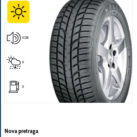
X DB
Pošalji
X
X
Nova pretraga