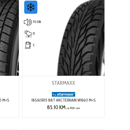
70 DB
D
C
STARMAXX
0 M+S
185/65R15 88T ARCTERRAIN W860 M+S
85.10 KM
sa PDV-om