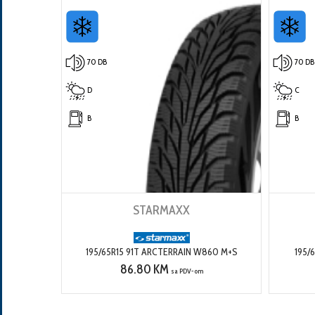
70 DB
70 DB
D
C
B
B
STARMAXX
195/65R15 91T ARCTERRAIN W860 M+S
195/
86.80 KM
sa PDV-om