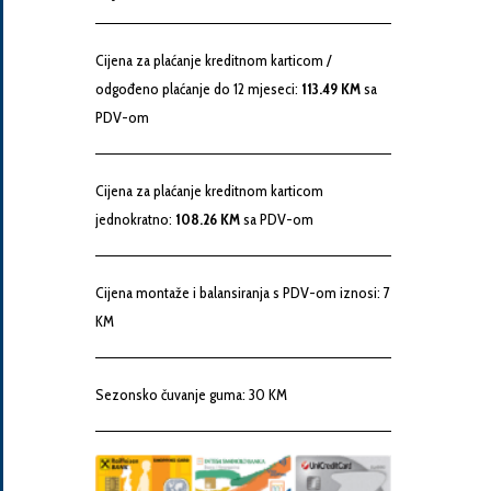
Snaga
motora
Cijena za plaćanje kreditnom karticom /
odgođeno plaćanje do 12 mjeseci:
113.49 KM
sa
PDV-om
Godina
proizvodnje
Cijena za plaćanje kreditnom karticom
jednokratno:
108.26 KM
sa PDV-om
Broj
šasije
Cijena montaže i balansiranja s PDV-om iznosi: 7
KM
Vaša
poruka
Sezonsko čuvanje guma: 30 KM