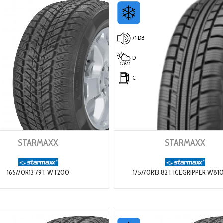
71 DB
D
C
STARMAXX
STARMAXX
165/70R13 79T WT200
175/70R13 82T ICEGRIPPER W81