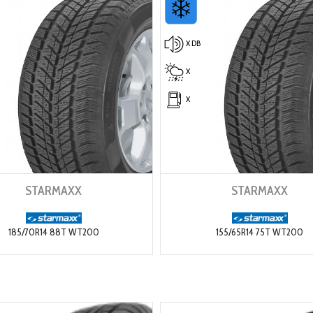
X DB
X
X
STARMAXX
STARMAXX
185/70R14 88T WT200
155/65R14 75T WT200