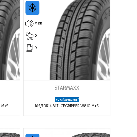
71 DB
D
D
STARMAXX
0 M+S
165/70R14 81T ICEGRIPPER W810 M+S