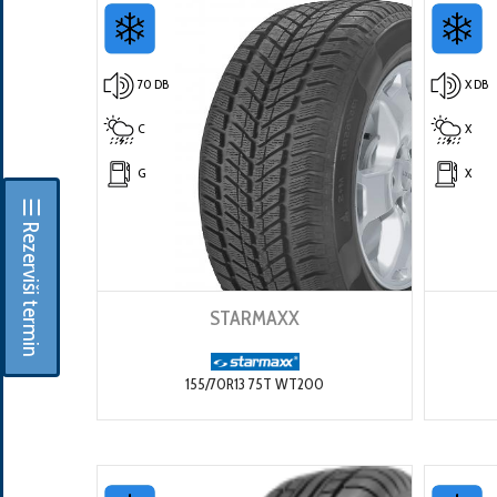
70 DB
X DB
C
X
G
X
☰ Rezerviši termin
STARMAXX
155/70R13 75T WT200