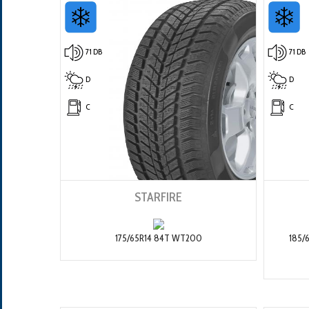
71 DB
71 DB
D
D
C
C
STARFIRE
175/65R14 84T WT200
185/