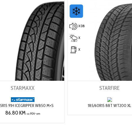
X DB
X
X
STARMAXX
STARFIRE
65R15 91H ICEGRIPPER W850 M+S
185/60R15 88T WT200 XL
86.80 KM
sa PDV-om