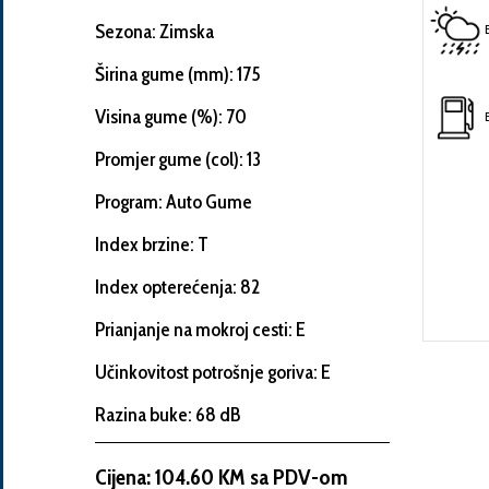
Sezona: Zimska
Širina gume (mm): 175
Informacije
Visina gume (%): 70
o
Promjer gume (col): 13
automobilu
Program: Auto Gume
Marka
Index brzine: T
i
Index opterećenja: 82
model
automobila
Prianjanje na mokroj cesti: E
Učinkovitost potrošnje goriva: E
Proizvođač
Razina buke: 68 dB
Cijena: 104.60 KM sa PDV-om