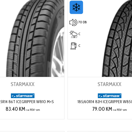
70 DB
C
C
STARMAXX
STARMAXX
65R14 86T ICEGRIPPER W810 M+S
185/60R14 82H ICEGRIPPER W85
83.40 KM
79.00 KM
sa PDV-om
sa PDV-om