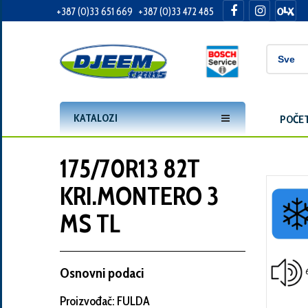
+387 (0)33 651 669
+387 (0)33 472 485
Informacije
o
Vama
KATALOZI
POČE
Vaše
ime
175/70R13 82T
KRI.MONTERO 3
Vaša
MS TL
adresa
Osnovni podaci
6
Broj
Proizvođač: FULDA
telefona