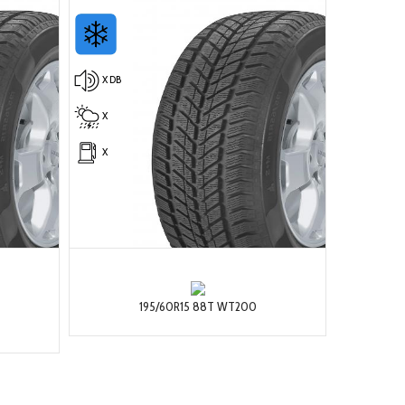
X DB
X
X
195/60R15 88T WT200