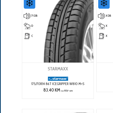
71 DB
X DB
D
X
C
X
STARMAXX
175/70R14 86T ICEGRIPPER W810 M+S
83.40 KM
sa PDV-om