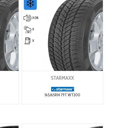
X DB
X
X
STARMAXX
165/65R14 79T WT200