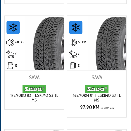
68 DB
68 DB
C
C
E
E
SAVA
SAVA
175/70R13 82 T ESKIMO S3 TL
165/70R14 81 T ESKIMO S3 TL
MS
MS
97.90 KM
sa PDV-om