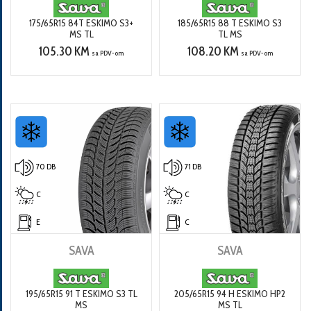
175/65R15 84T ESKIMO S3+
185/65R15 88 T ESKIMO S3
MS TL
TL MS
105.30 KM
108.20 KM
sa PDV-om
sa PDV-om
70 DB
71 DB
C
C
E
C
SAVA
SAVA
195/65R15 91 T ESKIMO S3 TL
205/65R15 94 H ESKIMO HP2
MS
MS TL