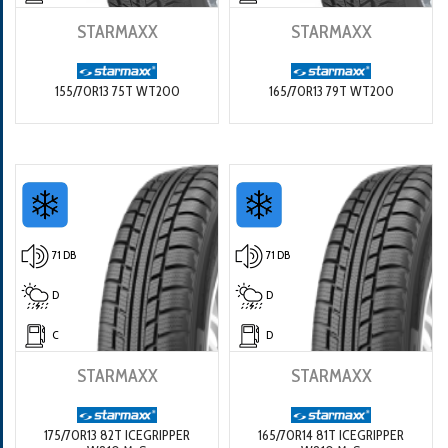
STARMAXX
STARMAXX
155/70R13 75T WT200
165/70R13 79T WT200
71 DB
71 DB
D
D
C
D
STARMAXX
STARMAXX
175/70R13 82T ICEGRIPPER
165/70R14 81T ICEGRIPPER