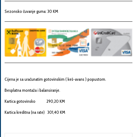
Snaga
motora
Sezonsko čuvanje guma: 30 KM
Godina
proizvodnje
Broj
šasije
Cijena je sa uračunatim gotovinskim ( keš-avans ) popustom.
Besplatna montaža i balansiranje.
Vaša
Kartica gotovinsko 290,20 KM
poruka
Kartica kreditna (na rate) 301,40 KM