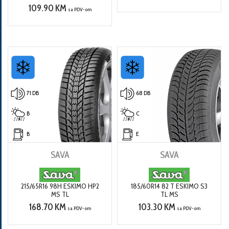
109.90 KM
sa PDV-om
71 DB
68 DB
B
C
B
E
SAVA
SAVA
215/65R16 98H ESKIMO HP2
185/60R14 82 T ESKIMO S3
MS TL
TL MS
168.70 KM
103.30 KM
sa PDV-om
sa PDV-om