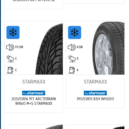
70 DB
X DB
C
X
C
X
STARMAXX
STARMAXX
205/55R16 91T ARCTERRAIN
195/55R15 85H WH200
W860 M+S STARMAXX