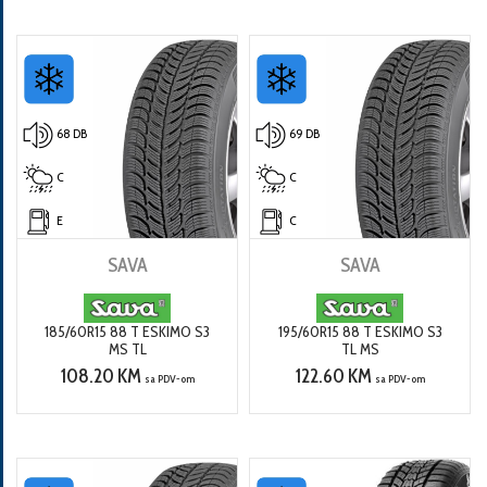
68 DB
69 DB
C
C
E
C
SAVA
SAVA
185/60R15 88 T ESKIMO S3
195/60R15 88 T ESKIMO S3
MS TL
TL MS
108.20 KM
122.60 KM
sa PDV-om
sa PDV-om