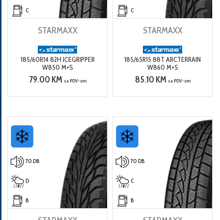
C
C
STARMAXX
STARMAXX
185/60R14 82H ICEGRIPPER
185/65R15 88T ARCTERRAIN
W850 M+S
W860 M+S
79.00 KM
85.10 KM
sa PDV-om
sa PDV-om
70 DB
70 DB
D
C
B
B