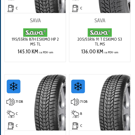
C
C
SAVA
SAVA
195/55R16 87H ESKIMO HP 2
205/55R16 91 T ESKIMO S3
MS TL
TL MS
145.10 KM
136.00 KM
sa PDV-om
sa PDV-om
71 DB
71 DB
C
B
C
C