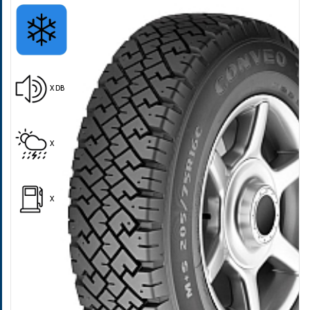
X DB
Pošalji
X
X