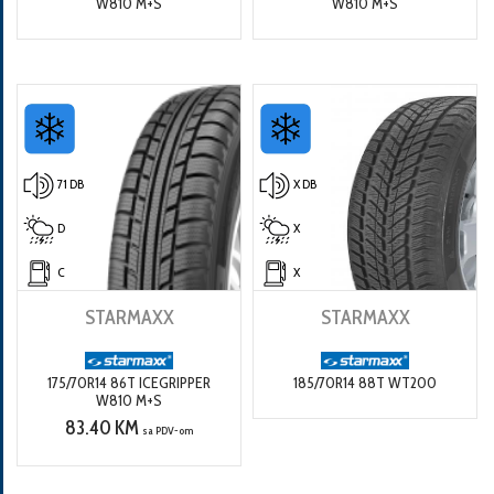
W810 M+S
W810 M+S
71 DB
X DB
D
X
C
X
STARMAXX
STARMAXX
175/70R14 86T ICEGRIPPER
185/70R14 88T WT200
W810 M+S
83.40 KM
sa PDV-om