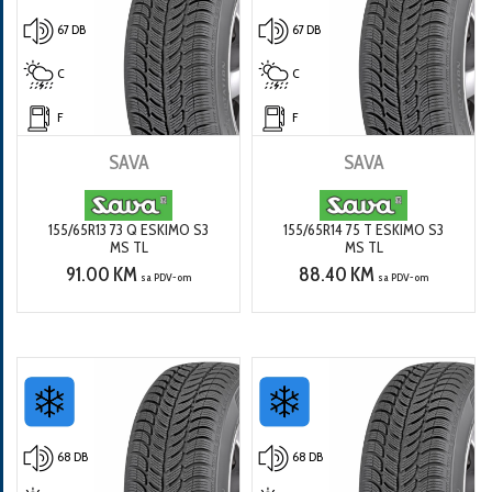
67 DB
67 DB
C
C
F
F
SAVA
SAVA
155/65R13 73 Q ESKIMO S3
155/65R14 75 T ESKIMO S3
MS TL
MS TL
91.00 KM
88.40 KM
sa PDV-om
sa PDV-om
68 DB
68 DB