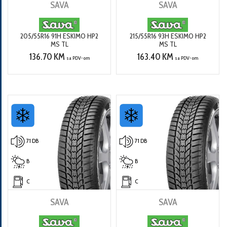
SAVA
SAVA
205/55R16 91H ESKIMO HP2
215/55R16 93H ESKIMO HP2
MS TL
MS TL
136.70 KM
163.40 KM
sa PDV-om
sa PDV-om
71 DB
71 DB
B
B
C
C
SAVA
SAVA