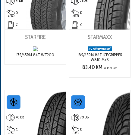
71 DB
71 DB
D
D
C
C
STARFIRE
STARMAXX
175/65R14 84T WT200
185/65R14 86T ICEGRIPPER
W810 M+S
83.40 KM
sa PDV-om
70 DB
70 DB
C
D