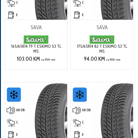
C
C
E
E
SAVA
SAVA
165/65R14 79 T ESKIMO S3 TL
175/65R14 82 T ESKIMO S3 TL
MS
MS
103.00 KM
94.00 KM
sa PDV-om
sa PDV-om
68 DB
68 DB
C
C
E
E