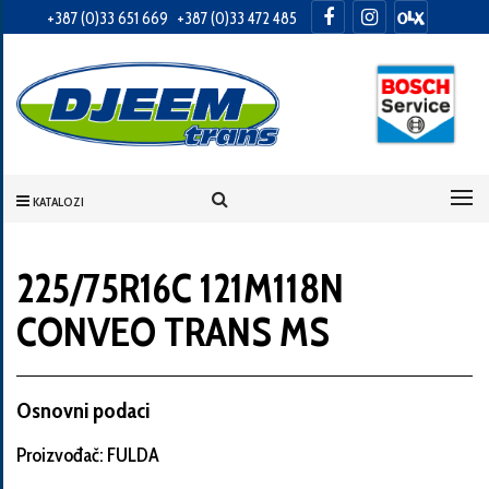
+387 (0)33 651 669
+387 (0)33 472 485
Informacije
o
Vama
KATALOZI
Vaše
ime
225/75R16C 121M118N
CONVEO TRANS MS
Vaša
adresa
Osnovni podaci
Proizvođač: FULDA
Broj
telefona