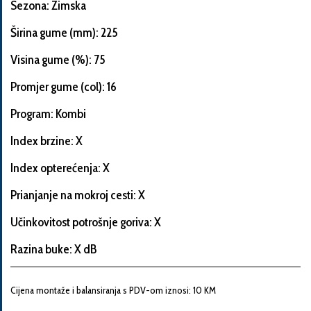
Sezona: Zimska
Širina gume (mm): 225
Visina gume (%): 75
Informacije
o
Promjer gume (col): 16
automobilu
Program: Kombi
Index brzine: X
Marka
Index opterećenja: X
i
model
Prianjanje na mokroj cesti: X
automobila
Učinkovitost potrošnje goriva: X
Razina buke: X dB
Proizvođač
Cijena montaže i balansiranja s PDV-om iznosi: 10 KM