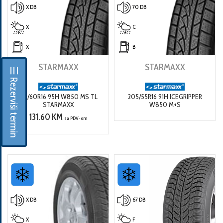
X DB
70 DB
X
C
X
B
STARMAXX
STARMAXX
☰ Rezerviši termin
215/60R16 95H W850 MS TL
205/55R16 91H ICEGRIPPER
STARMAXX
W850 M+S
131.60 KM
sa PDV-om
X DB
67 DB
X
F