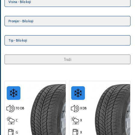
Traži
70 DB
X DB
C
X
G
X