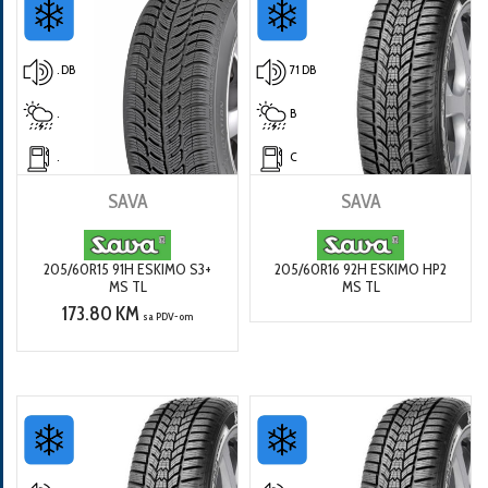
. DB
71 DB
.
B
.
C
SAVA
SAVA
205/60R15 91H ESKIMO S3+
205/60R16 92H ESKIMO HP2
MS TL
MS TL
173.80 KM
sa PDV-om