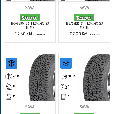
SAVA
SAVA
185/65R14 86 T ESKIMO S3
165/65R15 81 T ESKIMO S3
TL MS
MS TL
112.60 KM
107.00 KM
sa PDV-om
sa PDV-om
68 DB
68 DB
B
C
E
E
SAVA
SAVA