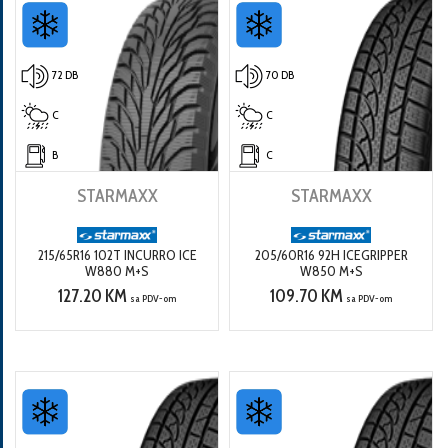
72 DB
70 DB
C
C
B
C
STARMAXX
STARMAXX
215/65R16 102T INCURRO ICE
205/60R16 92H ICEGRIPPER
W880 M+S
W850 M+S
127.20 KM
109.70 KM
sa PDV-om
sa PDV-om