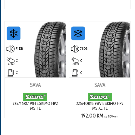
71 DB
71 DB
C
C
C
C
SAVA
SAVA
225/45R17 91H ESKIMO HP2
225/40R18 98V ESKIMO HP2
MS TL
MS XL TL
192.00 KM
sa PDV-om