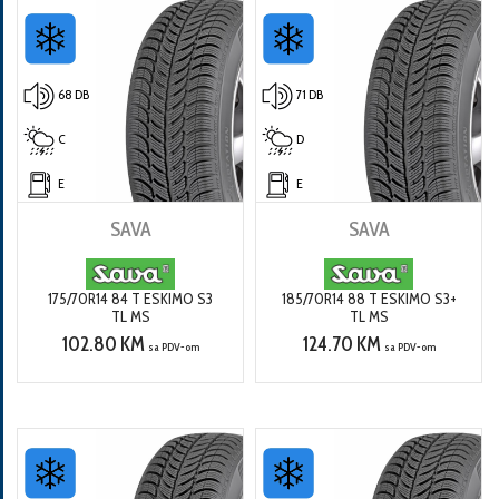
68 DB
71 DB
C
D
E
E
SAVA
SAVA
175/70R14 84 T ESKIMO S3
185/70R14 88 T ESKIMO S3+
TL MS
TL MS
102.80 KM
124.70 KM
sa PDV-om
sa PDV-om