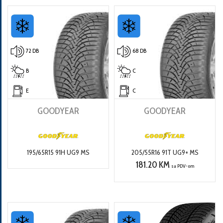
72 DB
68 DB
B
C
E
C
GOODYEAR
GOODYEAR
195/65R15 91H UG9 MS
205/55R16 91T UG9+ MS
181.20 KM
sa PDV-om