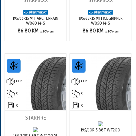
STARMAXX
STARMAXX
195/65R15 91T ARCTERRAIN
195/65R15 91H ICEGRIPPER
W860 M+S
W850 M+S
86.80 KM
86.80 KM
sa PDV-om
sa PDV-om
X DB
X DB
X
X
X
X
STARFIRE
195/60R15 88T WT200
185/60R15 88T WT200 XL