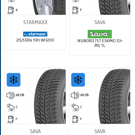
X
F
STARMAXX
SAVA
215/55R16 93H WH200
145/80R13 75T ESKIMO S3+
MS TL
68 DB
68 DB
C
C
F
F
SAVA
SAVA