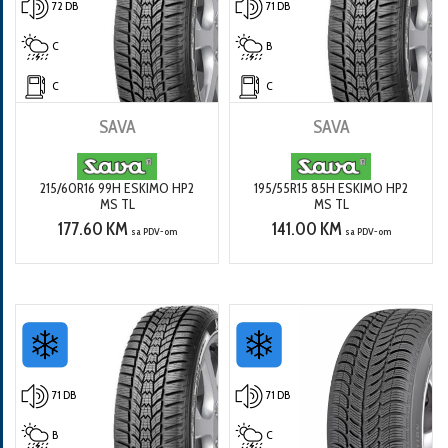
72 DB
71 DB
C
B
C
C
SAVA
SAVA
215/60R16 99H ESKIMO HP2
195/55R15 85H ESKIMO HP2
MS TL
MS TL
177.60 KM
141.00 KM
sa PDV-om
sa PDV-om
71 DB
71 DB
B
C