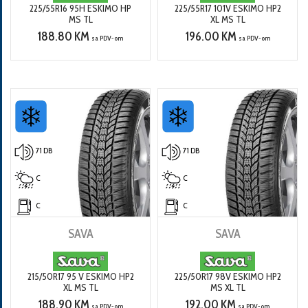
225/55R16 95H ESKIMO HP
225/55R17 101V ESKIMO HP2
MS TL
XL MS TL
188.80 KM
196.00 KM
sa PDV-om
sa PDV-om
71 DB
71 DB
C
C
C
C
SAVA
SAVA
215/50R17 95 V ESKIMO HP2
225/50R17 98V ESKIMO HP2
XL MS TL
MS XL TL
188.90 KM
192.00 KM
sa PDV-om
sa PDV-om