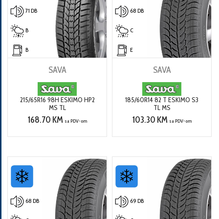
71 DB
68 DB
B
C
B
E
SAVA
SAVA
215/65R16 98H ESKIMO HP2
185/60R14 82 T ESKIMO S3
MS TL
TL MS
168.70 KM
103.30 KM
sa PDV-om
sa PDV-om
68 DB
69 DB