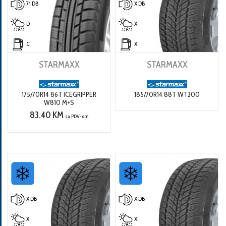
71 DB
X DB
D
X
C
X
STARMAXX
STARMAXX
175/70R14 86T ICEGRIPPER
185/70R14 88T WT200
W810 M+S
83.40 KM
sa PDV-om
X DB
X DB
X
X