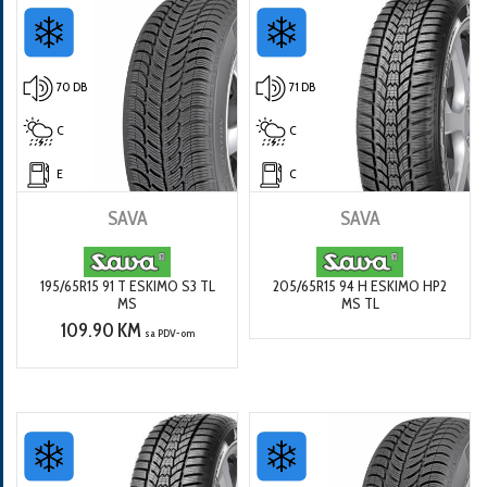
70 DB
71 DB
C
C
E
C
SAVA
SAVA
195/65R15 91 T ESKIMO S3 TL
205/65R15 94 H ESKIMO HP2
MS
MS TL
109.90 KM
sa PDV-om