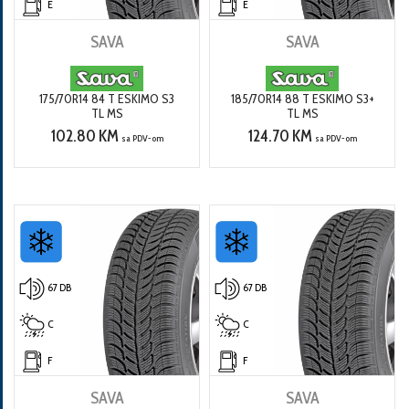
E
E
SAVA
SAVA
175/70R14 84 T ESKIMO S3
185/70R14 88 T ESKIMO S3+
TL MS
TL MS
102.80 KM
124.70 KM
sa PDV-om
sa PDV-om
67 DB
67 DB
C
C
F
F
SAVA
SAVA