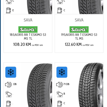
C
C
E
C
SAVA
SAVA
185/60R15 88 T ESKIMO S3
195/60R15 88 T ESKIMO S3
MS TL
TL MS
108.20 KM
122.60 KM
sa PDV-om
sa PDV-om
. DB
71 DB
.
B
.
C