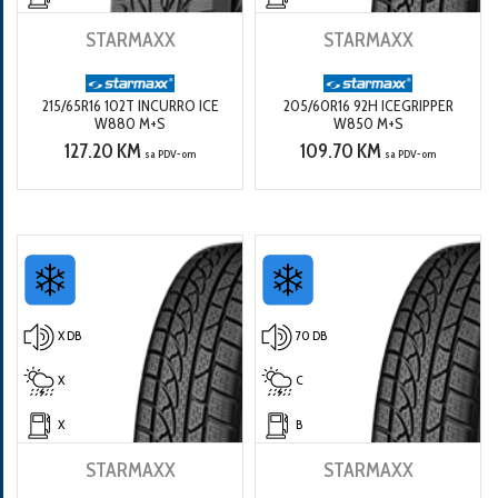
STARMAXX
STARMAXX
215/65R16 102T INCURRO ICE
205/60R16 92H ICEGRIPPER
W880 M+S
W850 M+S
127.20 KM
109.70 KM
sa PDV-om
sa PDV-om
X DB
70 DB
X
C
X
B
STARMAXX
STARMAXX