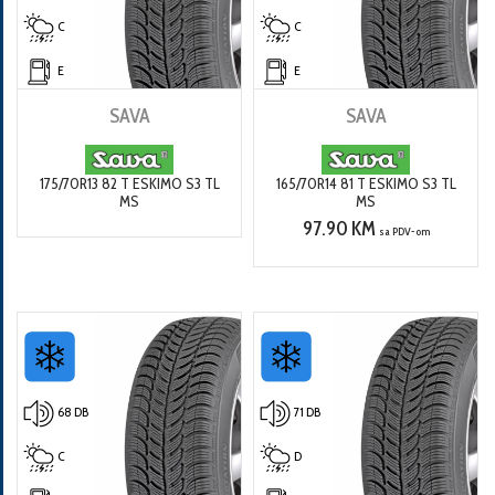
C
C
E
E
SAVA
SAVA
175/70R13 82 T ESKIMO S3 TL
165/70R14 81 T ESKIMO S3 TL
MS
MS
97.90 KM
sa PDV-om
68 DB
71 DB
C
D