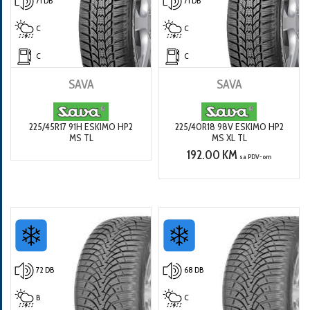
71 DB
71 DB
C
C
C
C
SAVA
SAVA
225/45R17 91H ESKIMO HP2
225/40R18 98V ESKIMO HP2
MS TL
MS XL TL
192.00 KM
sa PDV-om
72 DB
68 DB
B
C