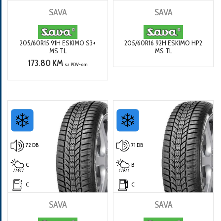
SAVA
SAVA
205/60R15 91H ESKIMO S3+
205/60R16 92H ESKIMO HP2
MS TL
MS TL
173.80 KM
sa PDV-om
72 DB
71 DB
C
B
C
C
SAVA
SAVA