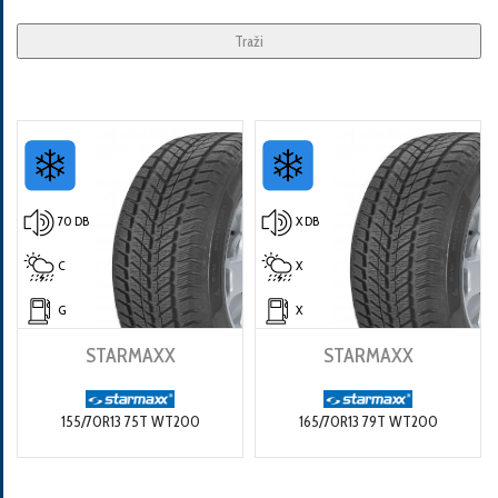
Traži
70 DB
X DB
C
X
G
X
STARMAXX
STARMAXX
155/70R13 75T WT200
165/70R13 79T WT200