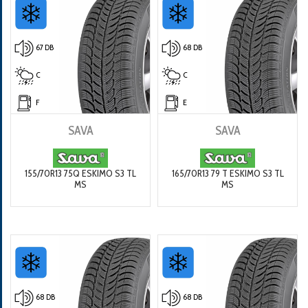
67 DB
68 DB
C
C
F
E
SAVA
SAVA
155/70R13 75Q ESKIMO S3 TL
165/70R13 79 T ESKIMO S3 TL
MS
MS
68 DB
68 DB