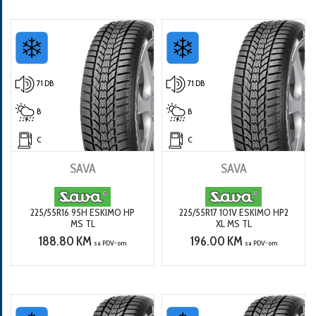
71 DB
71 DB
B
B
C
C
SAVA
SAVA
225/55R16 95H ESKIMO HP
225/55R17 101V ESKIMO HP2
MS TL
XL MS TL
188.80 KM
196.00 KM
sa PDV-om
sa PDV-om