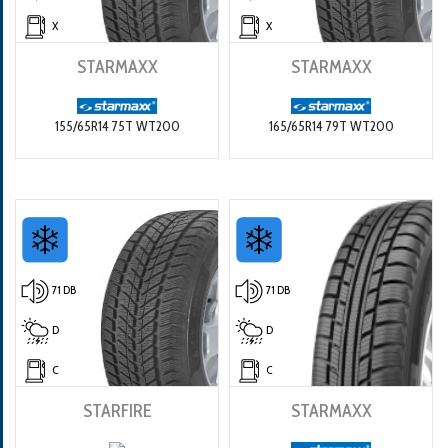
X
X
STARMAXX
STARMAXX
155/65R14 75T WT200
165/65R14 79T WT200
71 DB
71 DB
D
D
C
C
STARFIRE
STARMAXX