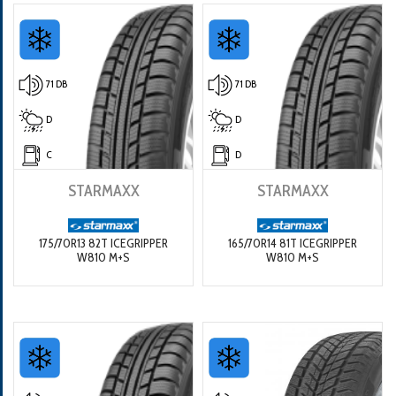
71 DB
71 DB
D
D
C
D
STARMAXX
STARMAXX
175/70R13 82T ICEGRIPPER
165/70R14 81T ICEGRIPPER
W810 M+S
W810 M+S