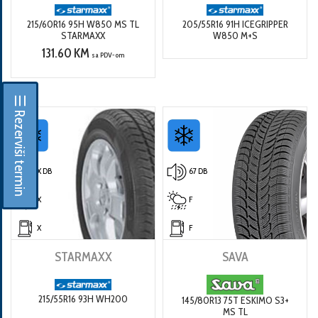
215/60R16 95H W850 MS TL
205/55R16 91H ICEGRIPPER
STARMAXX
W850 M+S
131.60 KM
sa PDV-om
☰ Rezerviši termin
X DB
67 DB
X
F
X
F
STARMAXX
SAVA
215/55R16 93H WH200
145/80R13 75T ESKIMO S3+
MS TL