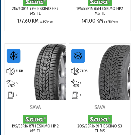
215/60R16 99H ESKIMO HP2
195/55R15 85H ESKIMO HP2
MS TL
MS TL
177.60 KM
141.00 KM
sa PDV-om
sa PDV-om
71 DB
71 DB
B
C
C
C
SAVA
SAVA
195/55R16 87H ESKIMO HP 2
205/55R16 91 T ESKIMO S3
MS TL
TL MS