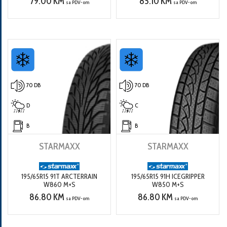
79.00 KM
85.10 KM
sa PDV-om
sa PDV-om
70 DB
70 DB
D
C
B
B
STARMAXX
STARMAXX
195/65R15 91T ARCTERRAIN
195/65R15 91H ICEGRIPPER
W860 M+S
W850 M+S
86.80 KM
86.80 KM
sa PDV-om
sa PDV-om