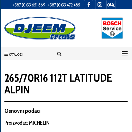
+387 (0)33 651 669
+387 (0)33 472 485
Informacije
o
Vama
KATALOZI
Vaše
ime
265/70R16 112T LATITUDE
ALPIN
Vaša
adresa
Osnovni podaci
Proizvođač: MICHELIN
Broj
telefona