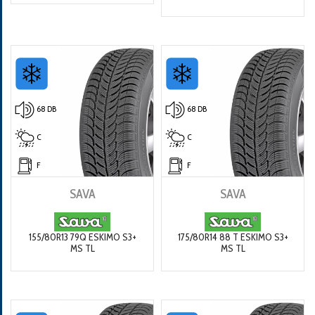
68 DB
68 DB
C
C
F
F
SAVA
SAVA
155/80R13 79Q ESKIMO S3+
175/80R14 88 T ESKIMO S3+
MS TL
MS TL