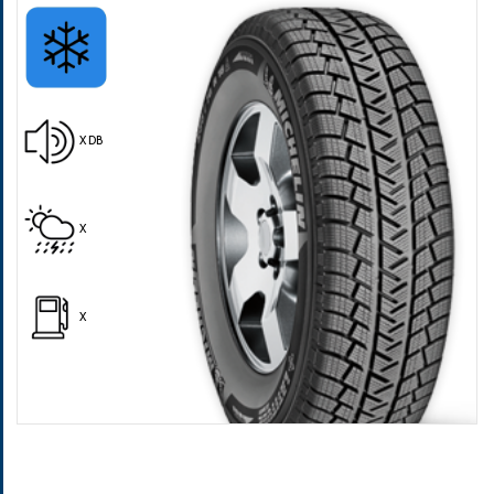
X DB
Pošalji
X
X