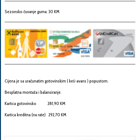
Snaga
motora
Sezonsko čuvanje guma: 30 KM
Godina
proizvodnje
Broj
šasije
Cijena je sa uračunatim gotovinskim ( keš-avans ) popustom.
Besplatna montaža i balansiranje.
Vaša
Kartica gotovinsko 281,90 KM
poruka
Kartica kreditna (na rate) 292,70 KM