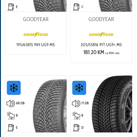
E
C
GOODYEAR
GOODYEAR
195/65R15 91H UG9 MS
205/55R16 91T UG9+ MS
181.20 KM
sa PDV-om
68 DB
71 DB
B
B
E
D