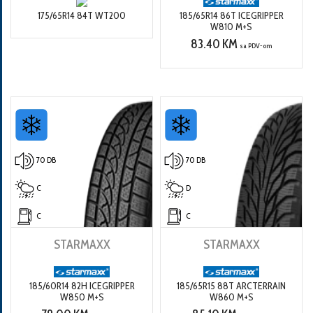
175/65R14 84T WT200
185/65R14 86T ICEGRIPPER
W810 M+S
83.40 KM
sa PDV-om
70 DB
70 DB
C
D
C
C
STARMAXX
STARMAXX
185/60R14 82H ICEGRIPPER
185/65R15 88T ARCTERRAIN
W850 M+S
W860 M+S