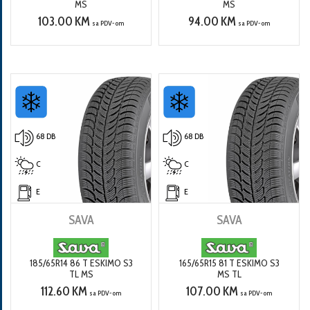
MS
MS
103.00 KM
94.00 KM
sa PDV-om
sa PDV-om
68 DB
68 DB
C
C
E
E
SAVA
SAVA
185/65R14 86 T ESKIMO S3
165/65R15 81 T ESKIMO S3
TL MS
MS TL
112.60 KM
107.00 KM
sa PDV-om
sa PDV-om