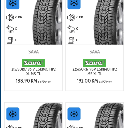
71 DB
71 DB
C
C
C
C
SAVA
SAVA
215/50R17 95 V ESKIMO HP2
225/50R17 98V ESKIMO HP2
XL MS TL
MS XL TL
188.90 KM
192.00 KM
sa PDV-om
sa PDV-om