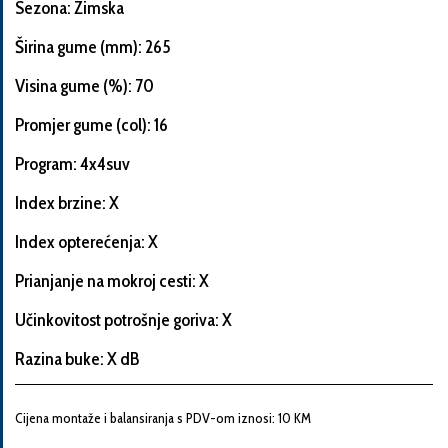
Sezona: Zimska
Širina gume (mm): 265
Visina gume (%): 70
Informacije
o
Promjer gume (col): 16
automobilu
Program: 4x4suv
Index brzine: X
Marka
Index opterećenja: X
i
model
Prianjanje na mokroj cesti: X
automobila
Učinkovitost potrošnje goriva: X
Razina buke: X dB
Proizvođač
Cijena montaže i balansiranja s PDV-om iznosi: 10 KM