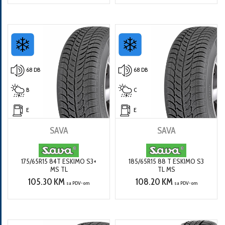
68 DB
68 DB
B
C
E
E
SAVA
SAVA
175/65R15 84T ESKIMO S3+
185/65R15 88 T ESKIMO S3
MS TL
TL MS
105.30 KM
108.20 KM
sa PDV-om
sa PDV-om