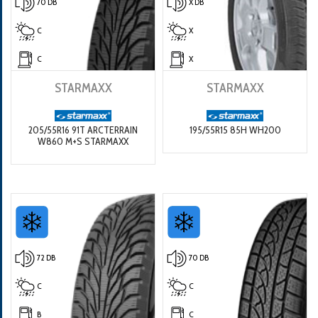
70 DB
X DB
C
X
C
X
STARMAXX
STARMAXX
205/55R16 91T ARCTERRAIN
195/55R15 85H WH200
W860 M+S STARMAXX
72 DB
70 DB
C
C
B
C