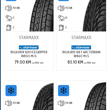
70 DB
70 DB
C
D
C
C
STARMAXX
STARMAXX
185/60R14 82H ICEGRIPPER
185/65R15 88T ARCTERRAIN
W850 M+S
W860 M+S
79.00 KM
85.10 KM
sa PDV-om
sa PDV-om
70 DB
70 DB