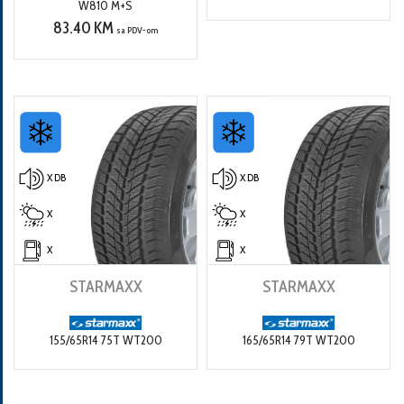
W810 M+S
83.40 KM
sa PDV-om
X DB
X DB
X
X
X
X
STARMAXX
STARMAXX
155/65R14 75T WT200
165/65R14 79T WT200