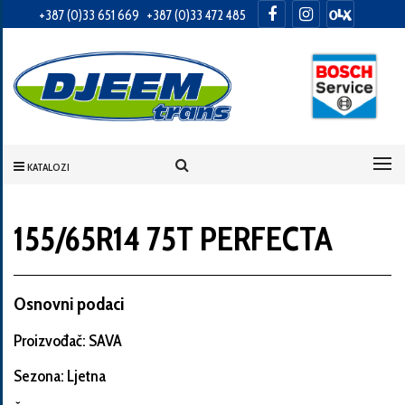
+387 (0)33 651 669
+387 (0)33 472 485
Informacije
o
Vama
KATALOZI
Vaše
ime
155/65R14 75T PERFECTA
Vaša
Osnovni podaci
adresa
Proizvođač: SAVA
Sezona: Ljetna
Broj
telefona