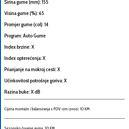
Širina gume (mm): 155
Visina gume (%): 65
Promjer gume (col): 14
Informacije
o
Program: Auto Gume
automobilu
Index brzine: X
Index opterećenja: X
Marka
Prianjanje na mokroj cesti: X
i
model
Učinkovitost potrošnje goriva: X
automobila
Razina buke: X dB
Proizvođač
Cijena montaže i balansiranja s PDV-om iznosi: 10 KM
Sezonsko čuvanje guma: 30 KM