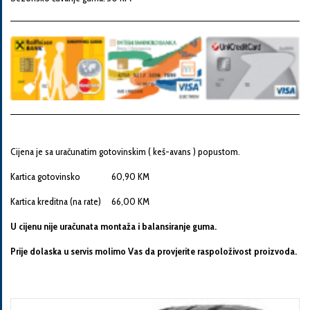
Snaga
motora
Godina
proizvodnje
Cijena je sa uračunatim gotovinskim ( keš-avans ) popustom.
Broj
šasije
Kartica gotovinsko 60,90 KM
Kartica kreditna (na rate) 66,00 KM
U cijenu nije uračunata montaža i balansiranje guma.
Vaša
poruka
Prije dolaska u servis molimo Vas da provjerite raspoloživost proizvoda.