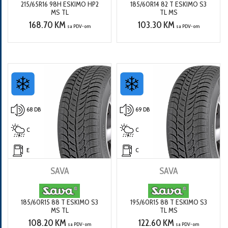
215/65R16 98H ESKIMO HP2
185/60R14 82 T ESKIMO S3
MS TL
TL MS
168.70 KM
103.30 KM
sa PDV-om
sa PDV-om
68 DB
69 DB
C
C
E
C
SAVA
SAVA
185/60R15 88 T ESKIMO S3
195/60R15 88 T ESKIMO S3
MS TL
TL MS
108.20 KM
122.60 KM
sa PDV-om
sa PDV-om