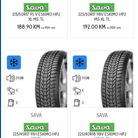
215/50R17 95 V ESKIMO HP2
225/50R17 98V ESKIMO HP2
XL MS TL
MS XL TL
188.90 KM
192.00 KM
sa PDV-om
sa PDV-om
71 DB
71 DB
C
C
C
C
SAVA
SAVA
225/45R17 91H ESKIMO HP2
225/40R18 98V ESKIMO HP2