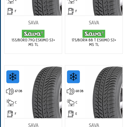
F
F
SAVA
SAVA
155/80R13 79Q ESKIMO S3+
175/80R14 88 T ESKIMO S3+
MS TL
MS TL
67 DB
68 DB
C
C
F
E
SAVA
SAVA