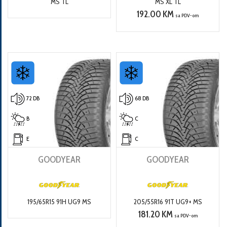
MS TL
MS XL TL
192.00 KM
sa PDV-om
72 DB
68 DB
B
C
E
C
GOODYEAR
GOODYEAR
195/65R15 91H UG9 MS
205/55R16 91T UG9+ MS
181.20 KM
sa PDV-om