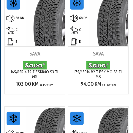
68 DB
68 DB
C
C
E
E
SAVA
SAVA
165/65R14 79 T ESKIMO S3 TL
175/65R14 82 T ESKIMO S3 TL
MS
MS
103.00 KM
94.00 KM
sa PDV-om
sa PDV-om