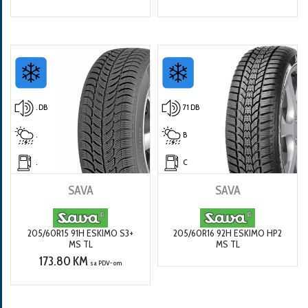
. DB
71 DB
.
B
.
C
SAVA
SAVA
205/60R15 91H ESKIMO S3+
205/60R16 92H ESKIMO HP2
MS TL
MS TL
173.80 KM
sa PDV-om