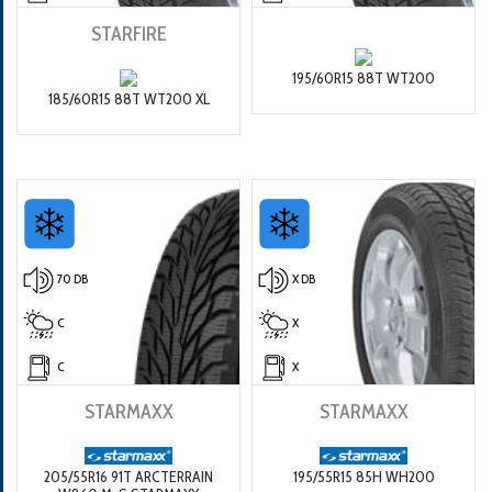
STARFIRE
195/60R15 88T WT200
185/60R15 88T WT200 XL
70 DB
X DB
C
X
C
X
STARMAXX
STARMAXX
205/55R16 91T ARCTERRAIN
195/55R15 85H WH200