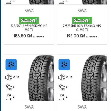
C
C
SAVA
SAVA
225/55R16 95H ESKIMO HP
225/55R17 101V ESKIMO HP2
MS TL
XL MS TL
188.80 KM
196.00 KM
sa PDV-om
sa PDV-om
71 DB
71 DB
C
C
C
C
SAVA
SAVA