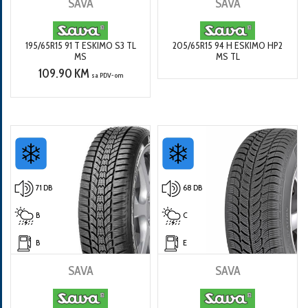
SAVA
SAVA
195/65R15 91 T ESKIMO S3 TL
205/65R15 94 H ESKIMO HP2
MS
MS TL
109.90 KM
sa PDV-om
71 DB
68 DB
B
C
B
E
SAVA
SAVA