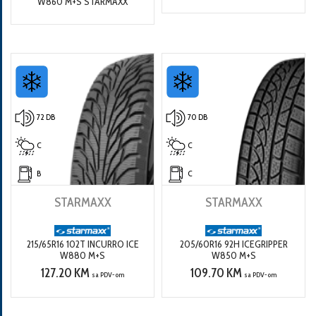
W860 M+S STARMAXX
72 DB
70 DB
C
C
B
C
STARMAXX
STARMAXX
215/65R16 102T INCURRO ICE
205/60R16 92H ICEGRIPPER
W880 M+S
W850 M+S
127.20 KM
109.70 KM
sa PDV-om
sa PDV-om