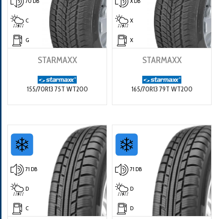
70 DB
X DB
C
X
G
X
STARMAXX
STARMAXX
155/70R13 75T WT200
165/70R13 79T WT200
71 DB
71 DB
D
D
C
D