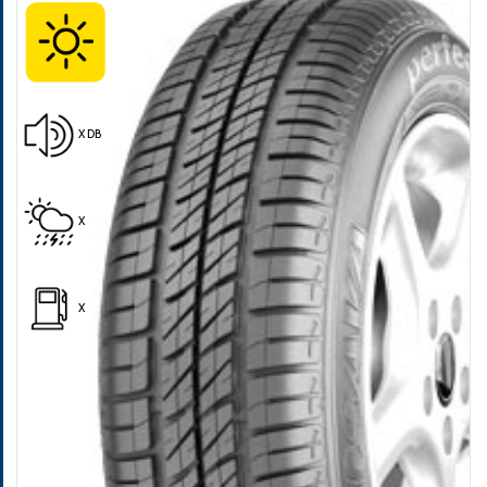
X DB
Pošalji
X
X