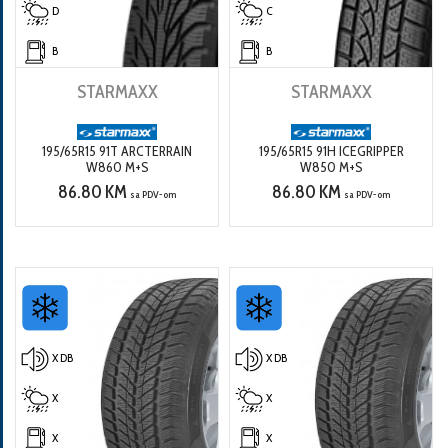
D
C
B
B
STARMAXX
STARMAXX
195/65R15 91T ARCTERRAIN
195/65R15 91H ICEGRIPPER
W860 M+S
W850 M+S
86.80 KM
86.80 KM
sa PDV-om
sa PDV-om
X DB
X DB
X
X
X
X