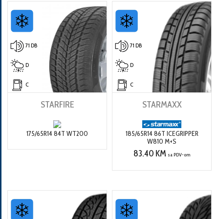
71 DB
71 DB
D
D
C
C
STARFIRE
STARMAXX
175/65R14 84T WT200
185/65R14 86T ICEGRIPPER
W810 M+S
83.40 KM
sa PDV-om