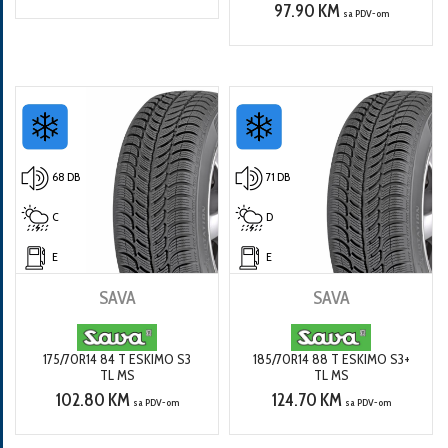
97.90 KM
sa PDV-om
68 DB
71 DB
C
D
E
E
SAVA
SAVA
175/70R14 84 T ESKIMO S3
185/70R14 88 T ESKIMO S3+
TL MS
TL MS
102.80 KM
124.70 KM
sa PDV-om
sa PDV-om