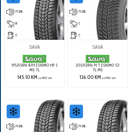
71 DB
71 DB
B
C
C
C
SAVA
SAVA
195/55R16 87H ESKIMO HP 2
205/55R16 91 T ESKIMO S3
MS TL
TL MS
145.10 KM
136.00 KM
sa PDV-om
sa PDV-om
71 DB
71 DB