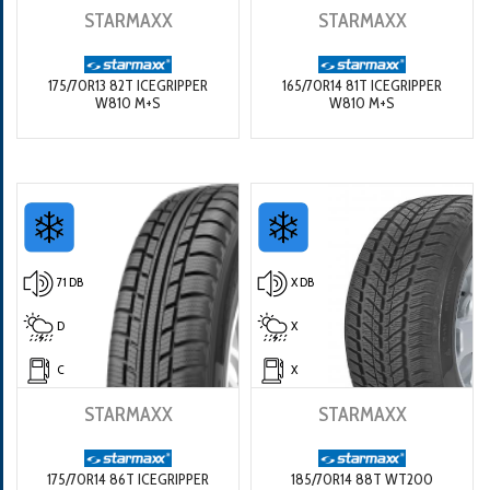
STARMAXX
STARMAXX
175/70R13 82T ICEGRIPPER
165/70R14 81T ICEGRIPPER
W810 M+S
W810 M+S
71 DB
X DB
D
X
C
X
STARMAXX
STARMAXX
175/70R14 86T ICEGRIPPER
185/70R14 88T WT200