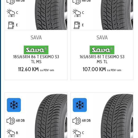
68 DB
68 DB
C
C
E
E
SAVA
SAVA
185/65R14 86 T ESKIMO S3
165/65R15 81 T ESKIMO S3
TL MS
MS TL
112.60 KM
107.00 KM
sa PDV-om
sa PDV-om
68 DB
68 DB
B
C