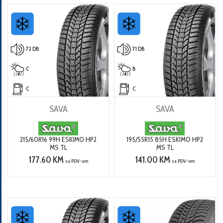
72 DB
71 DB
C
B
C
C
SAVA
SAVA
215/60R16 99H ESKIMO HP2
195/55R15 85H ESKIMO HP2
MS TL
MS TL
177.60 KM
141.00 KM
sa PDV-om
sa PDV-om