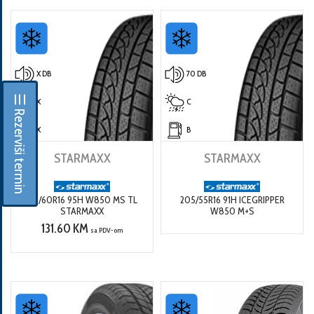
X DB
70 DB
☰ Rezerviši termin
X
C
X
B
STARMAXX
STARMAXX
215/60R16 95H W850 MS TL
205/55R16 91H ICEGRIPPER
STARMAXX
W850 M+S
131.60 KM
sa PDV-om