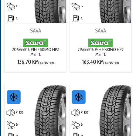
C
B
C
C
SAVA
SAVA
205/55R16 91H ESKIMO HP2
215/55R16 93H ESKIMO HP2
MS TL
MS TL
136.70 KM
163.40 KM
sa PDV-om
sa PDV-om
71 DB
71 DB
B
B