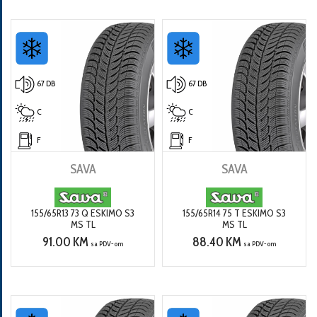
67 DB
67 DB
C
C
F
F
SAVA
SAVA
155/65R13 73 Q ESKIMO S3
155/65R14 75 T ESKIMO S3
MS TL
MS TL
91.00 KM
88.40 KM
sa PDV-om
sa PDV-om