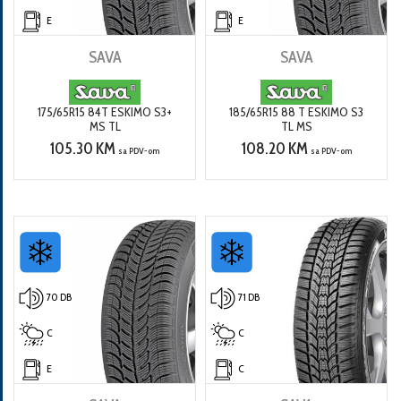
E
E
SAVA
SAVA
175/65R15 84T ESKIMO S3+
185/65R15 88 T ESKIMO S3
MS TL
TL MS
105.30 KM
108.20 KM
sa PDV-om
sa PDV-om
70 DB
71 DB
C
C
E
C