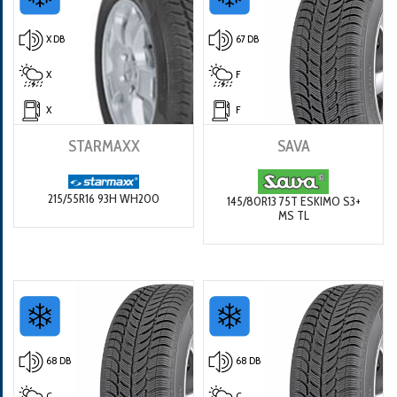
X DB
67 DB
X
F
X
F
STARMAXX
SAVA
215/55R16 93H WH200
145/80R13 75T ESKIMO S3+
MS TL
68 DB
68 DB
C
C