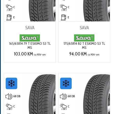
C
C
E
E
SAVA
SAVA
165/65R14 79 T ESKIMO S3 TL
175/65R14 82 T ESKIMO S3 TL
MS
MS
103.00 KM
94.00 KM
sa PDV-om
sa PDV-om
68 DB
68 DB
C
C