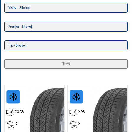
Traži
70 DB
X DB
C
X