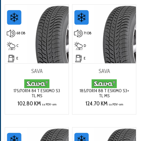
68 DB
71 DB
C
D
E
E
SAVA
SAVA
175/70R14 84 T ESKIMO S3
185/70R14 88 T ESKIMO S3+
TL MS
TL MS
102.80 KM
124.70 KM
sa PDV-om
sa PDV-om