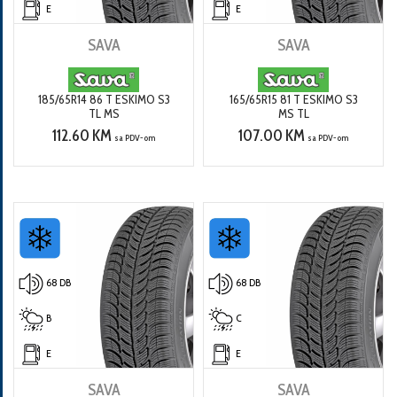
E
E
SAVA
SAVA
185/65R14 86 T ESKIMO S3
165/65R15 81 T ESKIMO S3
TL MS
MS TL
112.60 KM
107.00 KM
sa PDV-om
sa PDV-om
68 DB
68 DB
B
C
E
E
SAVA
SAVA