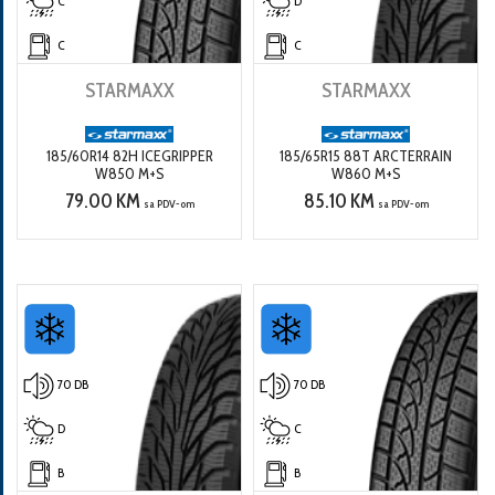
C
D
C
C
STARMAXX
STARMAXX
185/60R14 82H ICEGRIPPER
185/65R15 88T ARCTERRAIN
W850 M+S
W860 M+S
79.00 KM
85.10 KM
sa PDV-om
sa PDV-om
70 DB
70 DB
D
C
B
B