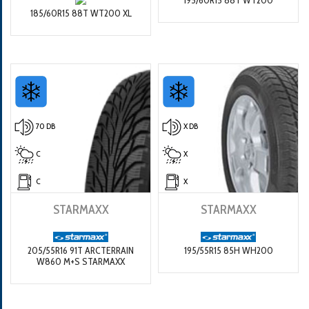
185/60R15 88T WT200 XL
70 DB
X DB
C
X
C
X
STARMAXX
STARMAXX
205/55R16 91T ARCTERRAIN
195/55R15 85H WH200
W860 M+S STARMAXX