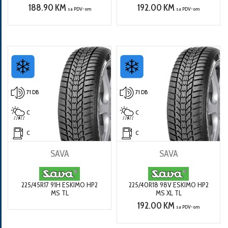
188.90 KM
192.00 KM
sa PDV-om
sa PDV-om
71 DB
71 DB
C
C
C
C
SAVA
SAVA
225/45R17 91H ESKIMO HP2
225/40R18 98V ESKIMO HP2
MS TL
MS XL TL
192.00 KM
sa PDV-om