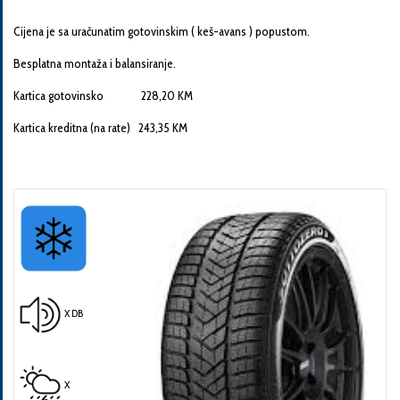
Cijena je sa uračunatim gotovinskim ( keš-avans ) popustom.
Besplatna montaža i balansiranje.
Kartica gotovinsko 228,20 KM
Pošalji
Kartica kreditna (na rate) 243,35 KM
X DB
X