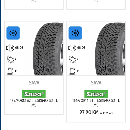
68 DB
68 DB
C
C
E
E
SAVA
SAVA
175/70R13 82 T ESKIMO S3 TL
165/70R14 81 T ESKIMO S3 TL
MS
MS
97.90 KM
sa PDV-om