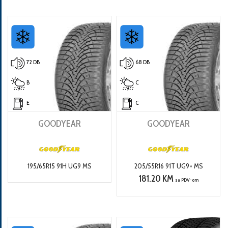
72 DB
68 DB
B
C
E
C
GOODYEAR
GOODYEAR
195/65R15 91H UG9 MS
205/55R16 91T UG9+ MS
181.20 KM
sa PDV-om