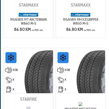
STARMAXX
STARMAXX
195/65R15 91T ARCTERRAIN
195/65R15 91H ICEGRIPPER
W860 M+S
W850 M+S
86.80 KM
86.80 KM
sa PDV-om
sa PDV-om
X DB
X DB
X
X
X
X
STARFIRE
195/60R15 88T WT200