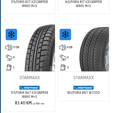
175/70R13 82T ICEGRIPPER
165/70R14 81T ICEGRIPPER
W810 M+S
W810 M+S
71 DB
X DB
D
X
C
X
STARMAXX
STARMAXX
175/70R14 86T ICEGRIPPER
185/70R14 88T WT200
W810 M+S
83.40 KM
sa PDV-om