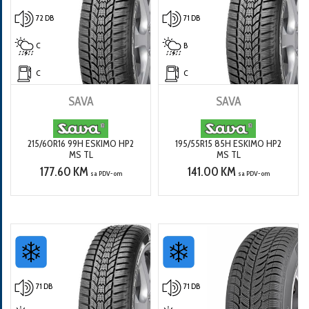
72 DB
71 DB
C
B
C
C
SAVA
SAVA
215/60R16 99H ESKIMO HP2
195/55R15 85H ESKIMO HP2
MS TL
MS TL
177.60 KM
141.00 KM
sa PDV-om
sa PDV-om
71 DB
71 DB