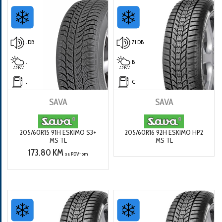
. DB
71 DB
.
B
.
C
SAVA
SAVA
205/60R15 91H ESKIMO S3+
205/60R16 92H ESKIMO HP2
MS TL
MS TL
173.80 KM
sa PDV-om