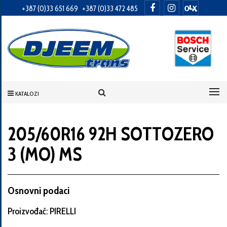
+387 (0)33 651 669
+387 (0)33 472 485
Informacije
o
Vama
KATALOZI
Vaše
ime
205/60R16 92H SOTTOZERO
3 (MO) MS
Vaša
adresa
Osnovni podaci
Proizvođač: PIRELLI
Broj
telefona