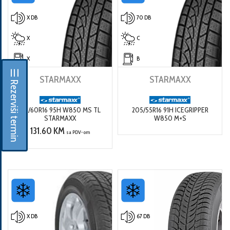
X DB
70 DB
X
C
X
B
☰ Rezerviši termin
STARMAXX
STARMAXX
215/60R16 95H W850 MS TL
205/55R16 91H ICEGRIPPER
STARMAXX
W850 M+S
131.60 KM
sa PDV-om
X DB
67 DB