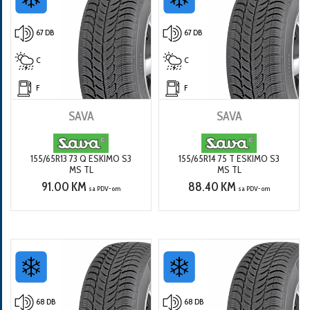
67 DB
67 DB
C
C
F
F
SAVA
SAVA
155/65R13 73 Q ESKIMO S3
155/65R14 75 T ESKIMO S3
MS TL
MS TL
91.00 KM
88.40 KM
sa PDV-om
sa PDV-om
68 DB
68 DB