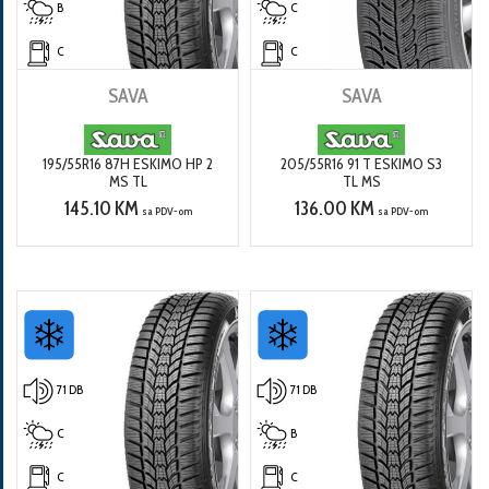
B
C
C
C
SAVA
SAVA
195/55R16 87H ESKIMO HP 2
205/55R16 91 T ESKIMO S3
MS TL
TL MS
145.10 KM
136.00 KM
sa PDV-om
sa PDV-om
71 DB
71 DB
C
B
C
C