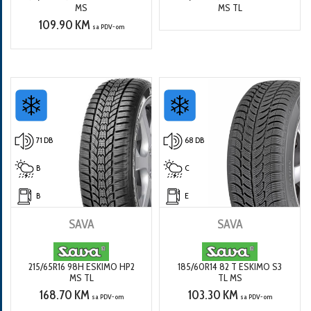
MS
MS TL
109.90 KM
sa PDV-om
71 DB
68 DB
B
C
B
E
SAVA
SAVA
215/65R16 98H ESKIMO HP2
185/60R14 82 T ESKIMO S3
MS TL
TL MS
168.70 KM
103.30 KM
sa PDV-om
sa PDV-om