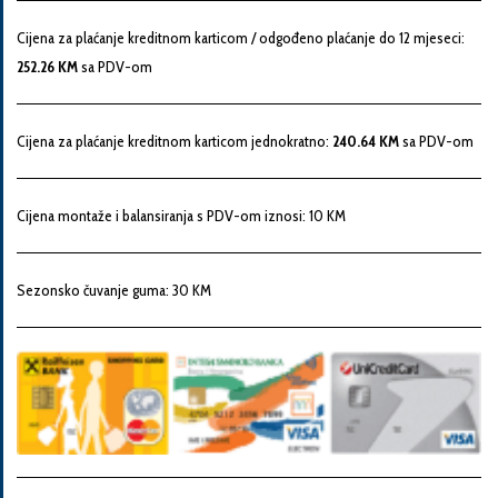
Snaga
Cijena za plaćanje kreditnom karticom / odgođeno plaćanje do 12 mjeseci:
motora
252.26 KM
sa PDV-om
Godina
Cijena za plaćanje kreditnom karticom jednokratno:
240.64 KM
sa PDV-om
proizvodnje
Cijena montaže i balansiranja s PDV-om iznosi: 10 KM
Broj
šasije
Sezonsko čuvanje guma: 30 KM
Vaša
poruka