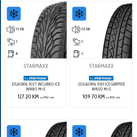
72 DB
70 DB
C
C
B
C
STARMAXX
STARMAXX
215/65R16 102T INCURRO ICE
205/60R16 92H ICEGRIPPER
W880 M+S
W850 M+S
127.20 KM
109.70 KM
sa PDV-om
sa PDV-om