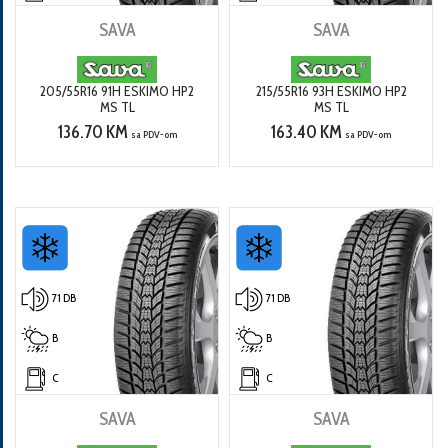
SAVA
SAVA
205/55R16 91H ESKIMO HP2
215/55R16 93H ESKIMO HP2
MS TL
MS TL
136.70 KM
163.40 KM
sa PDV-om
sa PDV-om
71 DB
71 DB
B
B
C
C
SAVA
SAVA