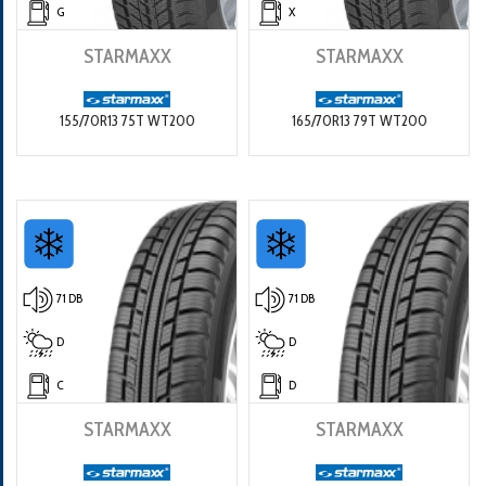
G
X
STARMAXX
STARMAXX
155/70R13 75T WT200
165/70R13 79T WT200
71 DB
71 DB
D
D
C
D
STARMAXX
STARMAXX