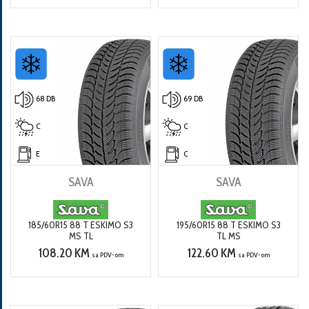
68 DB
69 DB
C
C
E
C
SAVA
SAVA
185/60R15 88 T ESKIMO S3
195/60R15 88 T ESKIMO S3
MS TL
TL MS
108.20 KM
122.60 KM
sa PDV-om
sa PDV-om