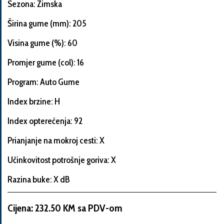
Sezona: Zimska
Širina gume (mm): 205
Visina gume (%): 60
Informacije
o
Promjer gume (col): 16
automobilu
Program: Auto Gume
Index brzine: H
Marka
Index opterećenja: 92
i
model
Prianjanje na mokroj cesti: X
automobila
Učinkovitost potrošnje goriva: X
Razina buke: X dB
Proizvođač
Cijena: 232.50 KM sa PDV-om