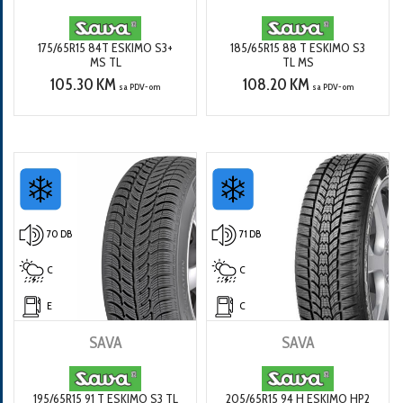
175/65R15 84T ESKIMO S3+
185/65R15 88 T ESKIMO S3
MS TL
TL MS
105.30 KM
108.20 KM
sa PDV-om
sa PDV-om
70 DB
71 DB
C
C
E
C
SAVA
SAVA
195/65R15 91 T ESKIMO S3 TL
205/65R15 94 H ESKIMO HP2