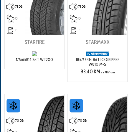
71 DB
71 DB
D
D
C
C
STARFIRE
STARMAXX
175/65R14 84T WT200
185/65R14 86T ICEGRIPPER
W810 M+S
83.40 KM
sa PDV-om
70 DB
70 DB