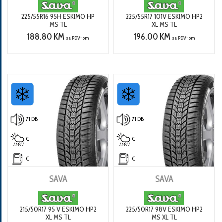
225/55R16 95H ESKIMO HP
225/55R17 101V ESKIMO HP2
MS TL
XL MS TL
188.80 KM
196.00 KM
sa PDV-om
sa PDV-om
71 DB
71 DB
C
C
C
C
SAVA
SAVA
215/50R17 95 V ESKIMO HP2
225/50R17 98V ESKIMO HP2
XL MS TL
MS XL TL