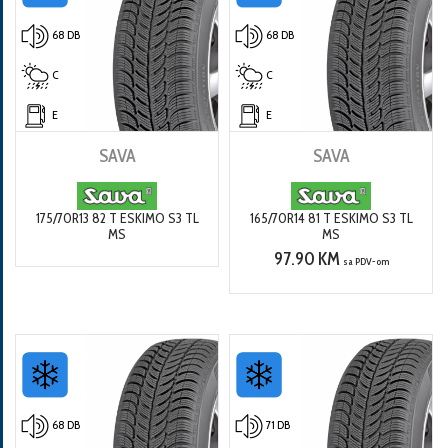
68 DB
68 DB
C
C
E
E
SAVA
SAVA
175/70R13 82 T ESKIMO S3 TL
165/70R14 81 T ESKIMO S3 TL
MS
MS
97.90 KM
sa PDV-om
68 DB
71 DB