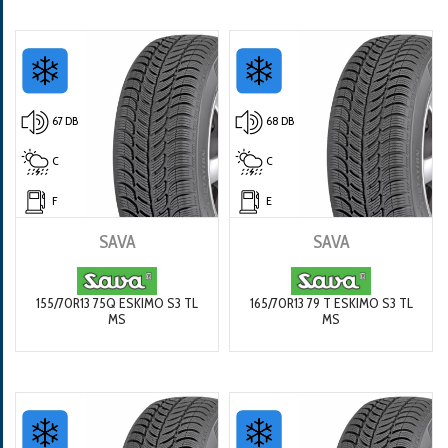
67 DB
68 DB
C
C
F
E
SAVA
SAVA
155/70R13 75Q ESKIMO S3 TL
165/70R13 79 T ESKIMO S3 TL
MS
MS