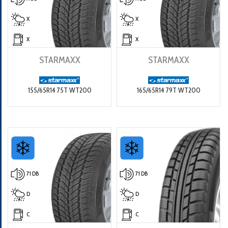
X
X
X
X
STARMAXX
STARMAXX
155/65R14 75T WT200
165/65R14 79T WT200
71 DB
71 DB
D
D
C
C