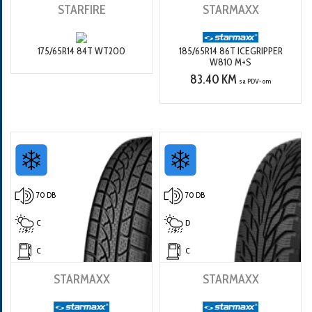
STARFIRE
STARMAXX
175/65R14 84T WT200
185/65R14 86T ICEGRIPPER
W810 M+S
83.40 KM
sa PDV-om
70 DB
70 DB
C
D
C
C
STARMAXX
STARMAXX