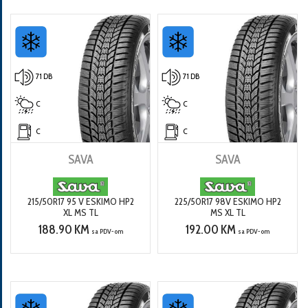
71 DB
71 DB
C
C
C
C
SAVA
SAVA
215/50R17 95 V ESKIMO HP2
225/50R17 98V ESKIMO HP2
XL MS TL
MS XL TL
188.90 KM
192.00 KM
sa PDV-om
sa PDV-om