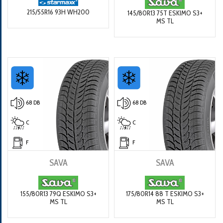
215/55R16 93H WH200
145/80R13 75T ESKIMO S3+
MS TL
68 DB
68 DB
C
C
F
F
SAVA
SAVA
155/80R13 79Q ESKIMO S3+
175/80R14 88 T ESKIMO S3+
MS TL
MS TL