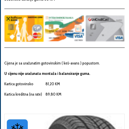
Snaga
motora
Godina
proizvodnje
Cijena je sa uračunatim gotovinskim ( keš-avans ) popustom.
Broj
šasije
U cijenu nije uračunata montaža i balansiranje guma.
Kartica gotovinsko 81,20 KM
Kartica kreditna (na rate) 89,80 KM
Vaša
poruka