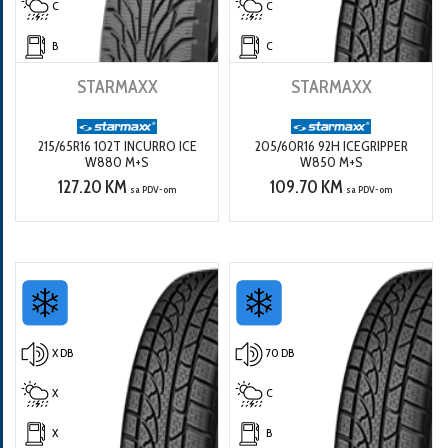
C
C
B
C
STARMAXX
STARMAXX
215/65R16 102T INCURRO ICE
205/60R16 92H ICEGRIPPER
W880 M+S
W850 M+S
127.20 KM
109.70 KM
sa PDV-om
sa PDV-om
X DB
70 DB
X
C
X
B