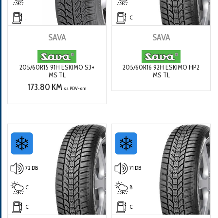
.
C
SAVA
SAVA
205/60R15 91H ESKIMO S3+
205/60R16 92H ESKIMO HP2
MS TL
MS TL
173.80 KM
sa PDV-om
72 DB
71 DB
C
B
C
C