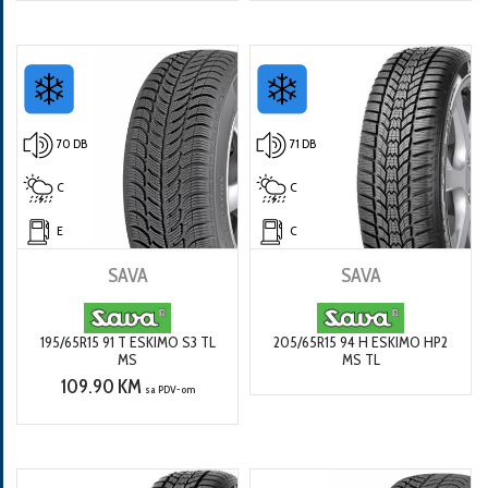
70 DB
71 DB
C
C
E
C
SAVA
SAVA
195/65R15 91 T ESKIMO S3 TL
205/65R15 94 H ESKIMO HP2
MS
MS TL
109.90 KM
sa PDV-om