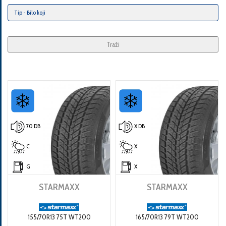
Traži
70 DB
X DB
C
X
G
X
STARMAXX
STARMAXX
155/70R13 75T WT200
165/70R13 79T WT200