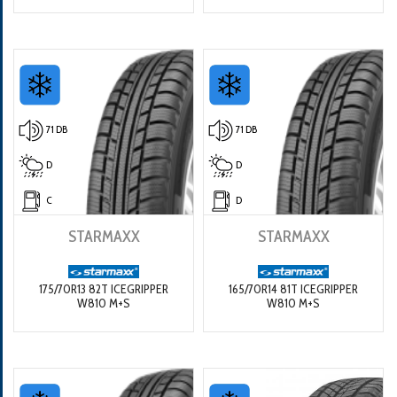
71 DB
71 DB
D
D
C
D
STARMAXX
STARMAXX
175/70R13 82T ICEGRIPPER
165/70R14 81T ICEGRIPPER
W810 M+S
W810 M+S