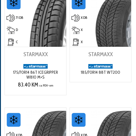
71 DB
X DB
D
X
C
X
STARMAXX
STARMAXX
175/70R14 86T ICEGRIPPER
185/70R14 88T WT200
W810 M+S
83.40 KM
sa PDV-om
X DB
X DB