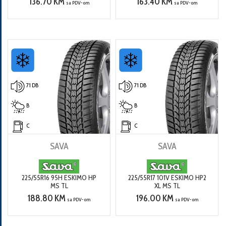
136.70 KM
163.40 KM
sa PDV-om
sa PDV-om
71 DB
71 DB
B
B
C
C
SAVA
SAVA
225/55R16 95H ESKIMO HP
225/55R17 101V ESKIMO HP2
MS TL
XL MS TL
188.80 KM
196.00 KM
sa PDV-om
sa PDV-om