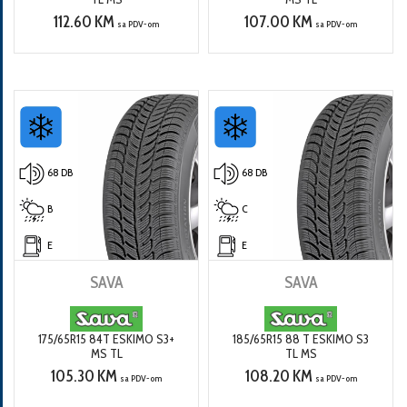
112.60 KM
107.00 KM
sa PDV-om
sa PDV-om
68 DB
68 DB
B
C
E
E
SAVA
SAVA
175/65R15 84T ESKIMO S3+
185/65R15 88 T ESKIMO S3
MS TL
TL MS
105.30 KM
108.20 KM
sa PDV-om
sa PDV-om