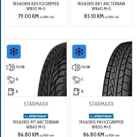
185/60R14 82H ICEGRIPPER
185/65R15 88T ARCTERRAIN
W850 M+S
W860 M+S
79.00 KM
85.10 KM
sa PDV-om
sa PDV-om
70 DB
70 DB
D
C
B
B
STARMAXX
STARMAXX
195/65R15 91T ARCTERRAIN
195/65R15 91H ICEGRIPPER
W860 M+S
W850 M+S
86.80 KM
86.80 KM
sa PDV-om
sa PDV-om