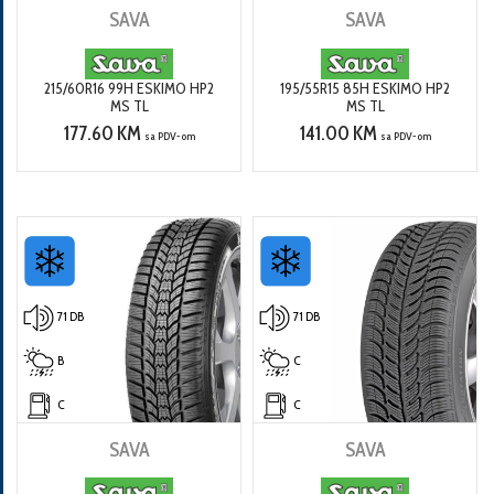
SAVA
SAVA
215/60R16 99H ESKIMO HP2
195/55R15 85H ESKIMO HP2
MS TL
MS TL
177.60 KM
141.00 KM
sa PDV-om
sa PDV-om
71 DB
71 DB
B
C
C
C
SAVA
SAVA