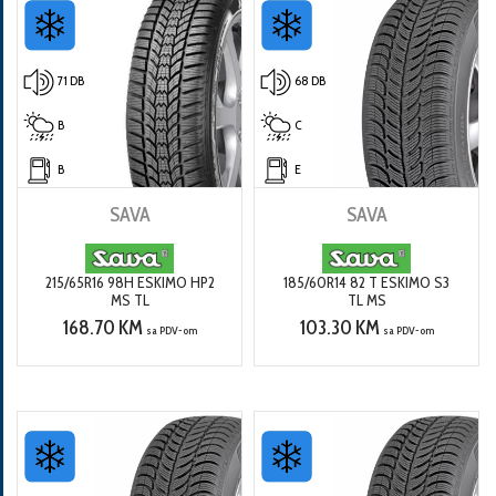
71 DB
68 DB
B
C
B
E
SAVA
SAVA
215/65R16 98H ESKIMO HP2
185/60R14 82 T ESKIMO S3
MS TL
TL MS
168.70 KM
103.30 KM
sa PDV-om
sa PDV-om