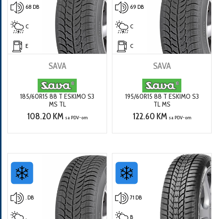
68 DB
69 DB
C
C
E
C
SAVA
SAVA
185/60R15 88 T ESKIMO S3
195/60R15 88 T ESKIMO S3
MS TL
TL MS
108.20 KM
122.60 KM
sa PDV-om
sa PDV-om
. DB
71 DB
.
B