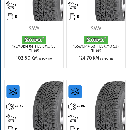
C
D
E
E
SAVA
SAVA
175/70R14 84 T ESKIMO S3
185/70R14 88 T ESKIMO S3+
TL MS
TL MS
102.80 KM
124.70 KM
sa PDV-om
sa PDV-om
67 DB
67 DB
C
C
F
F