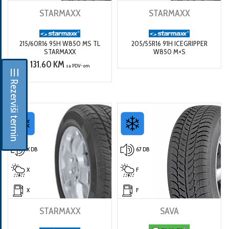
STARMAXX
STARMAXX
215/60R16 95H W850 MS TL
205/55R16 91H ICEGRIPPER
STARMAXX
W850 M+S
131.60 KM
sa PDV-om
☰ Rezerviši termin
X DB
67 DB
X
F
X
F
STARMAXX
SAVA