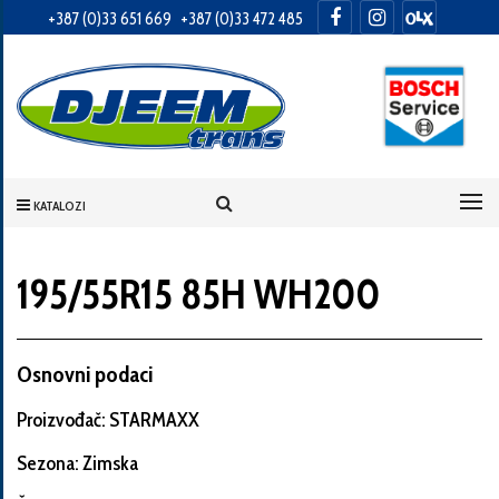
+387 (0)33 651 669
+387 (0)33 472 485
Informacije
o
Vama
KATALOZI
Vaše
ime
195/55R15 85H WH200
Vaša
Osnovni podaci
adresa
Proizvođač: STARMAXX
Sezona: Zimska
Broj
telefona