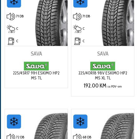
71 DB
71 DB
C
C
C
C
SAVA
SAVA
225/45R17 91H ESKIMO HP2
225/40R18 98V ESKIMO HP2
MS TL
MS XL TL
192.00 KM
sa PDV-om
72 DB
68 DB