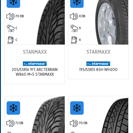
70 DB
X DB
C
X
C
X
STARMAXX
STARMAXX
205/55R16 91T ARCTERRAIN
195/55R15 85H WH200
W860 M+S STARMAXX
72 DB
70 DB