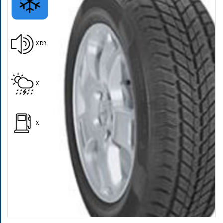
X DB
Pošalji
X
X