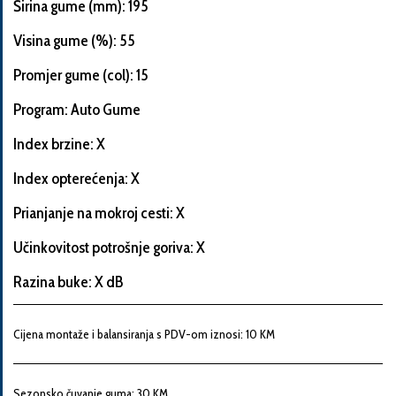
Širina gume (mm): 195
Visina gume (%): 55
Promjer gume (col): 15
Informacije
o
Program: Auto Gume
automobilu
Index brzine: X
Index opterećenja: X
Marka
Prianjanje na mokroj cesti: X
i
model
Učinkovitost potrošnje goriva: X
automobila
Razina buke: X dB
Proizvođač
Cijena montaže i balansiranja s PDV-om iznosi: 10 KM
Sezonsko čuvanje guma: 30 KM