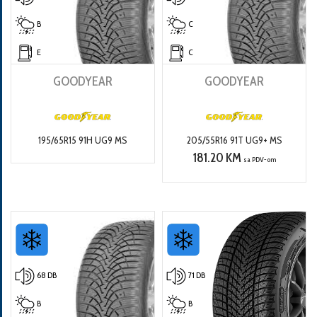
B
C
E
C
GOODYEAR
GOODYEAR
195/65R15 91H UG9 MS
205/55R16 91T UG9+ MS
181.20 KM
sa PDV-om
68 DB
71 DB
B
B