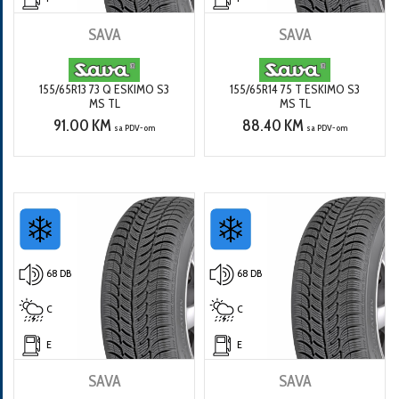
SAVA
SAVA
155/65R13 73 Q ESKIMO S3
155/65R14 75 T ESKIMO S3
MS TL
MS TL
91.00 KM
88.40 KM
sa PDV-om
sa PDV-om
68 DB
68 DB
C
C
E
E
SAVA
SAVA