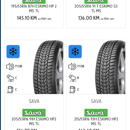
195/55R16 87H ESKIMO HP 2
205/55R16 91 T ESKIMO S3
MS TL
TL MS
145.10 KM
136.00 KM
sa PDV-om
sa PDV-om
71 DB
71 DB
C
B
C
C
SAVA
SAVA
205/55R16 91H ESKIMO HP2
215/55R16 93H ESKIMO HP2
MS TL
MS TL