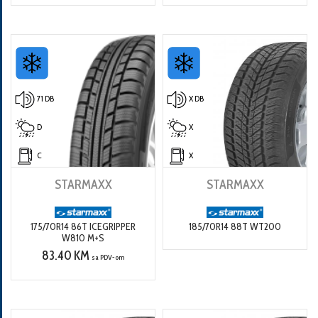
71 DB
X DB
D
X
C
X
STARMAXX
STARMAXX
175/70R14 86T ICEGRIPPER
185/70R14 88T WT200
W810 M+S
83.40 KM
sa PDV-om