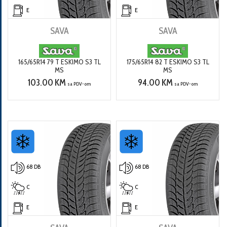
E
E
SAVA
SAVA
165/65R14 79 T ESKIMO S3 TL
175/65R14 82 T ESKIMO S3 TL
MS
MS
103.00 KM
94.00 KM
sa PDV-om
sa PDV-om
68 DB
68 DB
C
C
E
E