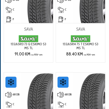
C
C
F
F
SAVA
SAVA
155/65R13 73 Q ESKIMO S3
155/65R14 75 T ESKIMO S3
MS TL
MS TL
91.00 KM
88.40 KM
sa PDV-om
sa PDV-om
68 DB
68 DB
C
C