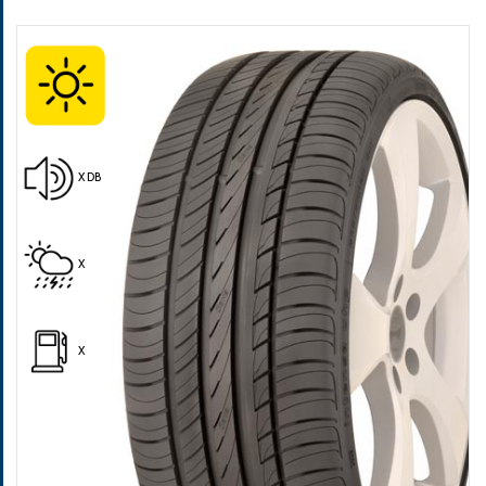
Pošalji
X DB
X
X