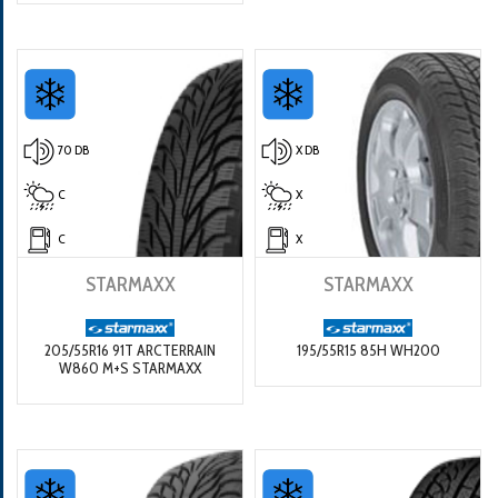
70 DB
X DB
C
X
C
X
STARMAXX
STARMAXX
205/55R16 91T ARCTERRAIN
195/55R15 85H WH200
W860 M+S STARMAXX