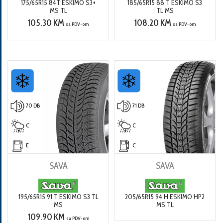
175/65R15 84T ESKIMO S3+
185/65R15 88 T ESKIMO S3
MS TL
TL MS
105.30 KM
108.20 KM
sa PDV-om
sa PDV-om
70 DB
71 DB
C
C
E
C
SAVA
SAVA
195/65R15 91 T ESKIMO S3 TL
205/65R15 94 H ESKIMO HP2
MS
MS TL
109.90 KM
sa PDV-om