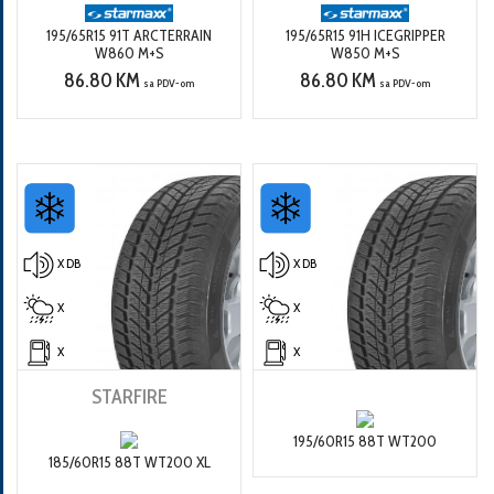
195/65R15 91T ARCTERRAIN
195/65R15 91H ICEGRIPPER
W860 M+S
W850 M+S
86.80 KM
86.80 KM
sa PDV-om
sa PDV-om
X DB
X DB
X
X
X
X
STARFIRE
195/60R15 88T WT200
185/60R15 88T WT200 XL