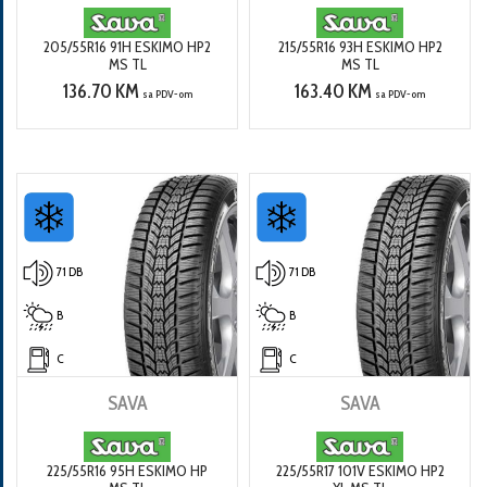
205/55R16 91H ESKIMO HP2
215/55R16 93H ESKIMO HP2
MS TL
MS TL
136.70 KM
163.40 KM
sa PDV-om
sa PDV-om
71 DB
71 DB
B
B
C
C
SAVA
SAVA
225/55R16 95H ESKIMO HP
225/55R17 101V ESKIMO HP2