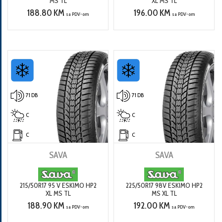
MS TL
XL MS TL
188.80 KM
196.00 KM
sa PDV-om
sa PDV-om
71 DB
71 DB
C
C
C
C
SAVA
SAVA
215/50R17 95 V ESKIMO HP2
225/50R17 98V ESKIMO HP2
XL MS TL
MS XL TL
188.90 KM
192.00 KM
sa PDV-om
sa PDV-om