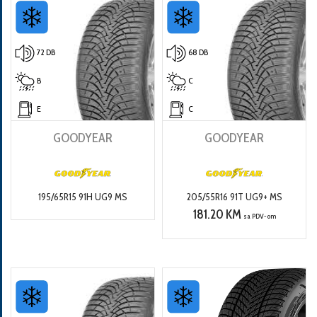
72 DB
68 DB
B
C
E
C
GOODYEAR
GOODYEAR
195/65R15 91H UG9 MS
205/55R16 91T UG9+ MS
181.20 KM
sa PDV-om