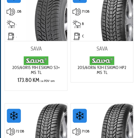
. DB
71 DB
.
B
.
C
SAVA
SAVA
205/60R15 91H ESKIMO S3+
205/60R16 92H ESKIMO HP2
MS TL
MS TL
173.80 KM
sa PDV-om
72 DB
71 DB