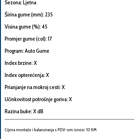
Sezona: Ljetna
Širina gume (mm): 235
Visina gume (%): 45
Informacije
o
Promjer gume (col): 17
automobilu
Program: Auto Gume
Index brzine: X
Marka
Index opterećenja: X
i
model
Prianjanje na mokroj cesti: X
automobila
Učinkovitost potrošnje goriva: X
Razina buke: X dB
Proizvođač
Cijena montaže i balansiranja s PDV-om iznosi: 10 KM