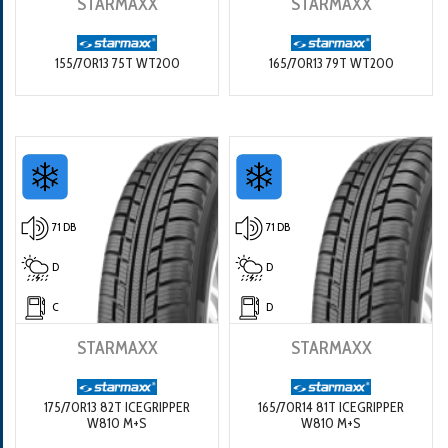
STARMAXX
STARMAXX
155/70R13 75T WT200
165/70R13 79T WT200
71 DB
71 DB
D
D
C
D
STARMAXX
STARMAXX
175/70R13 82T ICEGRIPPER
165/70R14 81T ICEGRIPPER
W810 M+S
W810 M+S