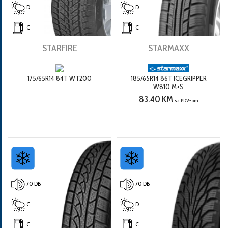
D
D
C
C
STARFIRE
STARMAXX
175/65R14 84T WT200
185/65R14 86T ICEGRIPPER
W810 M+S
83.40 KM
sa PDV-om
70 DB
70 DB
C
D
C
C