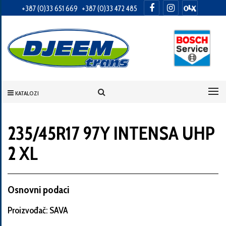
+387 (0)33 651 669
+387 (0)33 472 485
Informacije
o
Vama
KATALOZI
Vaše
ime
235/45R17 97Y INTENSA UHP
2 XL
Vaša
adresa
Osnovni podaci
Proizvođač: SAVA
Broj
telefona