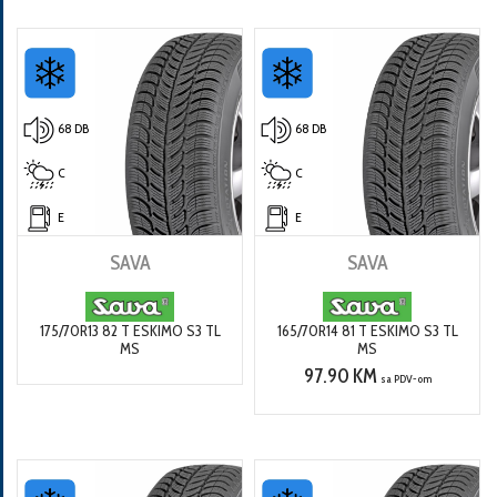
68 DB
68 DB
C
C
E
E
SAVA
SAVA
175/70R13 82 T ESKIMO S3 TL
165/70R14 81 T ESKIMO S3 TL
MS
MS
97.90 KM
sa PDV-om