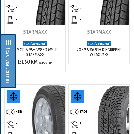
X
C
X
B
STARMAXX
STARMAXX
☰ Rezerviši termin
215/60R16 95H W850 MS TL
205/55R16 91H ICEGRIPPER
STARMAXX
W850 M+S
131.60 KM
sa PDV-om
X DB
67 DB
X
F