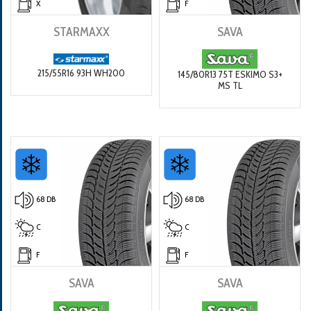
X
F
STARMAXX
SAVA
215/55R16 93H WH200
145/80R13 75T ESKIMO S3+
MS TL
68 DB
68 DB
C
C
F
F
SAVA
SAVA