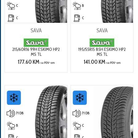
C
B
C
C
SAVA
SAVA
215/60R16 99H ESKIMO HP2
195/55R15 85H ESKIMO HP2
MS TL
MS TL
177.60 KM
141.00 KM
sa PDV-om
sa PDV-om
71 DB
71 DB
B
C
C
C