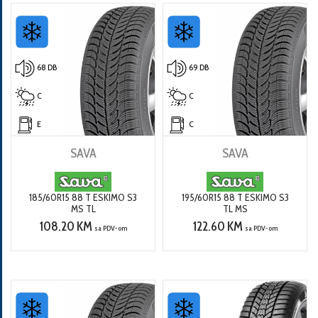
68 DB
69 DB
C
C
E
C
SAVA
SAVA
185/60R15 88 T ESKIMO S3
195/60R15 88 T ESKIMO S3
MS TL
TL MS
108.20 KM
122.60 KM
sa PDV-om
sa PDV-om