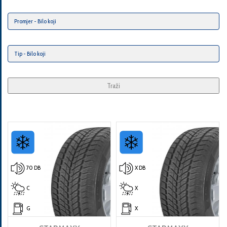
Traži
70 DB
X DB
C
X
G
X