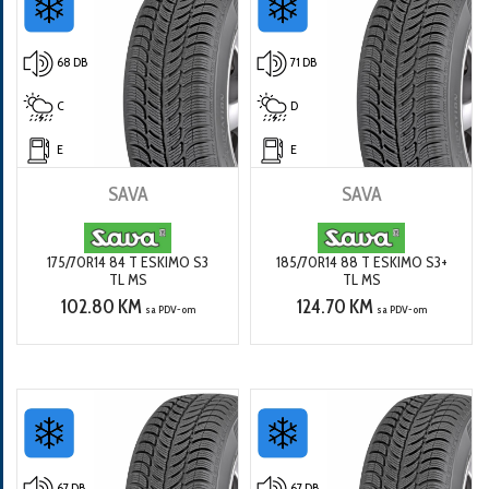
68 DB
71 DB
C
D
E
E
SAVA
SAVA
175/70R14 84 T ESKIMO S3
185/70R14 88 T ESKIMO S3+
TL MS
TL MS
102.80 KM
124.70 KM
sa PDV-om
sa PDV-om
67 DB
67 DB