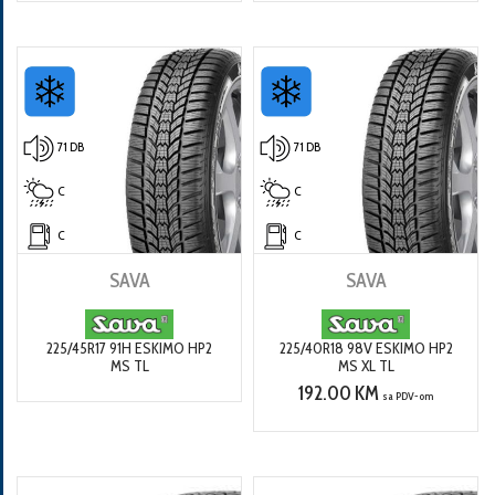
71 DB
71 DB
C
C
C
C
SAVA
SAVA
225/45R17 91H ESKIMO HP2
225/40R18 98V ESKIMO HP2
MS TL
MS XL TL
192.00 KM
sa PDV-om