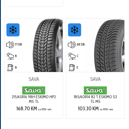
71 DB
68 DB
B
C
B
E
SAVA
SAVA
215/65R16 98H ESKIMO HP2
185/60R14 82 T ESKIMO S3
MS TL
TL MS
168.70 KM
103.30 KM
sa PDV-om
sa PDV-om