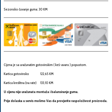
Snaga
motora
Sezonsko čuvanje guma: 30 KM
Godina
proizvodnje
Broj
šasije
Cijena je sa uračunatim gotovinskim ( keš-avans ) popustom.
Kartica gotovinsko 122,65 KM
Vaša
Kartica kreditna (na rate) 133,10 KM
poruka
U cijenu nije uračunata montaža i balansiranje guma.
Prije dolaska u servis molimo Vas da provjerite raspoloživost proizvoda.