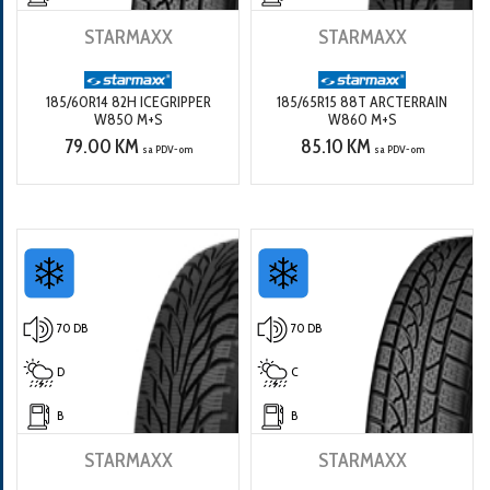
STARMAXX
STARMAXX
185/60R14 82H ICEGRIPPER
185/65R15 88T ARCTERRAIN
W850 M+S
W860 M+S
79.00 KM
85.10 KM
sa PDV-om
sa PDV-om
70 DB
70 DB
D
C
B
B
STARMAXX
STARMAXX