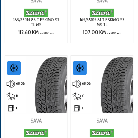
SAVA
SAVA
185/65R14 86 T ESKIMO S3
165/65R15 81 T ESKIMO S3
TL MS
MS TL
112.60 KM
107.00 KM
sa PDV-om
sa PDV-om
68 DB
68 DB
B
C
E
E
SAVA
SAVA