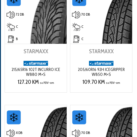
72 DB
70 DB
C
C
B
C
STARMAXX
STARMAXX
215/65R16 102T INCURRO ICE
205/60R16 92H ICEGRIPPER
W880 M+S
W850 M+S
127.20 KM
109.70 KM
sa PDV-om
sa PDV-om
X DB
70 DB