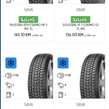
SAVA
SAVA
195/55R16 87H ESKIMO HP 2
205/55R16 91 T ESKIMO S3
MS TL
TL MS
145.10 KM
136.00 KM
sa PDV-om
sa PDV-om
71 DB
71 DB
C
B
C
C
SAVA
SAVA