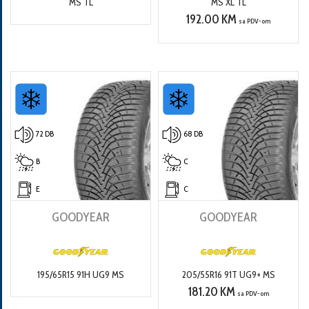
MS TL
MS XL TL
192.00 KM
sa PDV-om
72 DB
68 DB
B
C
E
C
GOODYEAR
GOODYEAR
195/65R15 91H UG9 MS
205/55R16 91T UG9+ MS
181.20 KM
sa PDV-om