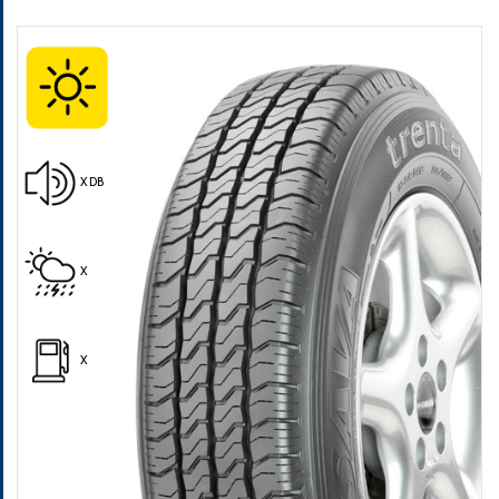
Pošalji
X DB
X
X