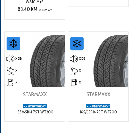
W810 M+S
83.40 KM
sa PDV-om
X DB
X DB
X
X
X
X
STARMAXX
STARMAXX
155/65R14 75T WT200
165/65R14 79T WT200