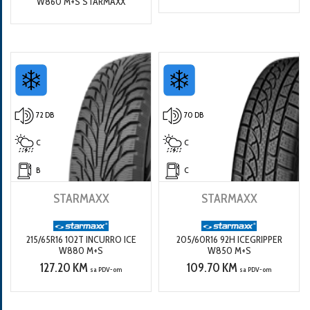
W860 M+S STARMAXX
72 DB
70 DB
C
C
B
C
STARMAXX
STARMAXX
215/65R16 102T INCURRO ICE
205/60R16 92H ICEGRIPPER
W880 M+S
W850 M+S
127.20 KM
109.70 KM
sa PDV-om
sa PDV-om