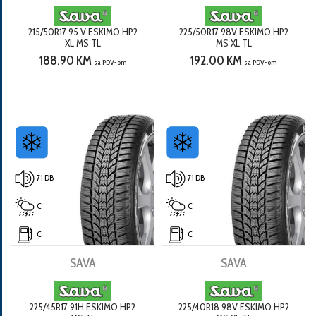
215/50R17 95 V ESKIMO HP2
225/50R17 98V ESKIMO HP2
XL MS TL
MS XL TL
188.90 KM
192.00 KM
sa PDV-om
sa PDV-om
71 DB
71 DB
C
C
C
C
SAVA
SAVA
225/45R17 91H ESKIMO HP2
225/40R18 98V ESKIMO HP2