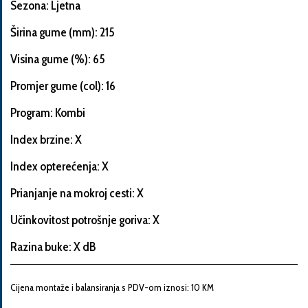
Sezona: Ljetna
Širina gume (mm): 215
Visina gume (%): 65
Informacije
o
Promjer gume (col): 16
automobilu
Program: Kombi
Index brzine: X
Marka
Index opterećenja: X
i
model
Prianjanje na mokroj cesti: X
automobila
Učinkovitost potrošnje goriva: X
Razina buke: X dB
Proizvođač
Cijena montaže i balansiranja s PDV-om iznosi: 10 KM