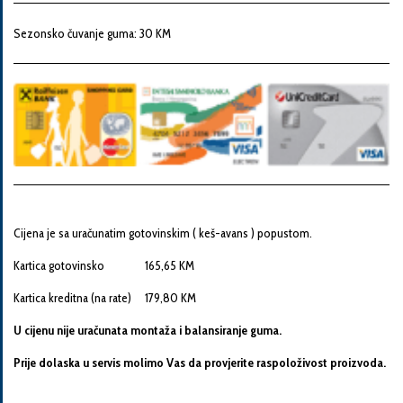
Snaga
motora
Sezonsko čuvanje guma: 30 KM
Godina
proizvodnje
Broj
šasije
Cijena je sa uračunatim gotovinskim ( keš-avans ) popustom.
Kartica gotovinsko 165,65 KM
Vaša
Kartica kreditna (na rate) 179,80 KM
poruka
U cijenu nije uračunata montaža i balansiranje guma.
Prije dolaska u servis molimo Vas da provjerite raspoloživost proizvoda.