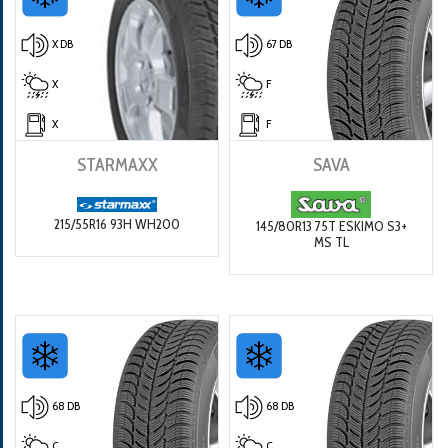
X DB
67 DB
X
F
X
F
STARMAXX
SAVA
215/55R16 93H WH200
145/80R13 75T ESKIMO S3+
MS TL
68 DB
68 DB
C
C