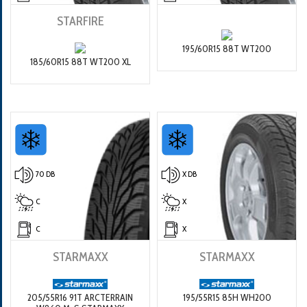
STARFIRE
195/60R15 88T WT200
185/60R15 88T WT200 XL
70 DB
X DB
C
X
C
X
STARMAXX
STARMAXX
205/55R16 91T ARCTERRAIN
195/55R15 85H WH200