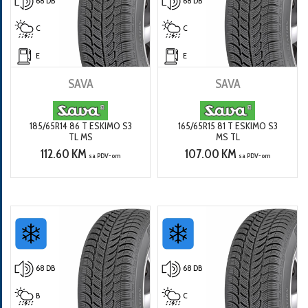
68 DB
68 DB
C
C
E
E
SAVA
SAVA
185/65R14 86 T ESKIMO S3
165/65R15 81 T ESKIMO S3
TL MS
MS TL
112.60 KM
107.00 KM
sa PDV-om
sa PDV-om
68 DB
68 DB
B
C