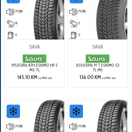
71 DB
71 DB
B
C
C
C
SAVA
SAVA
195/55R16 87H ESKIMO HP 2
205/55R16 91 T ESKIMO S3
MS TL
TL MS
145.10 KM
136.00 KM
sa PDV-om
sa PDV-om
71 DB
71 DB