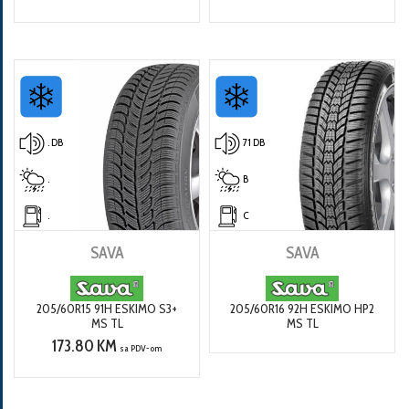
. DB
71 DB
.
B
.
C
SAVA
SAVA
205/60R15 91H ESKIMO S3+
205/60R16 92H ESKIMO HP2
MS TL
MS TL
173.80 KM
sa PDV-om