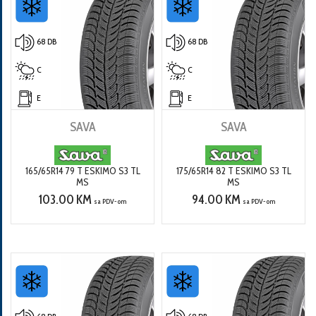
68 DB
68 DB
C
C
E
E
SAVA
SAVA
165/65R14 79 T ESKIMO S3 TL
175/65R14 82 T ESKIMO S3 TL
MS
MS
103.00 KM
94.00 KM
sa PDV-om
sa PDV-om