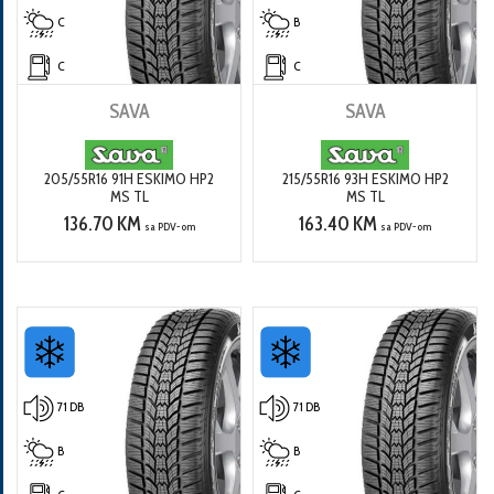
C
B
C
C
SAVA
SAVA
205/55R16 91H ESKIMO HP2
215/55R16 93H ESKIMO HP2
MS TL
MS TL
136.70 KM
163.40 KM
sa PDV-om
sa PDV-om
71 DB
71 DB
B
B