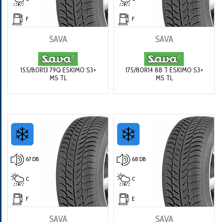
F
F
SAVA
SAVA
155/80R13 79Q ESKIMO S3+
175/80R14 88 T ESKIMO S3+
MS TL
MS TL
67 DB
68 DB
C
C
F
E
SAVA
SAVA