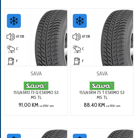
67 DB
67 DB
C
C
F
F
SAVA
SAVA
155/65R13 73 Q ESKIMO S3
155/65R14 75 T ESKIMO S3
MS TL
MS TL
91.00 KM
88.40 KM
sa PDV-om
sa PDV-om