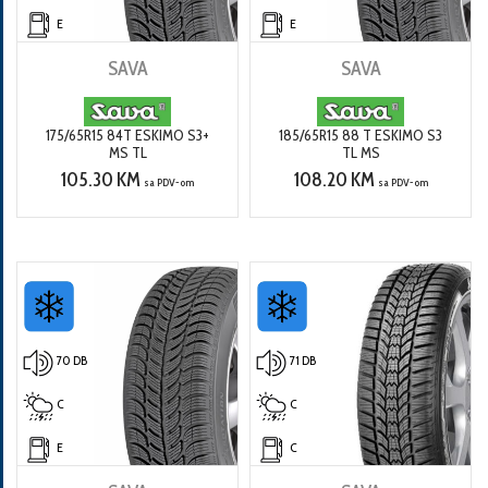
E
E
SAVA
SAVA
175/65R15 84T ESKIMO S3+
185/65R15 88 T ESKIMO S3
MS TL
TL MS
105.30 KM
108.20 KM
sa PDV-om
sa PDV-om
70 DB
71 DB
C
C
E
C