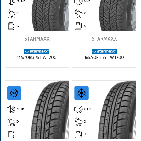
70 DB
X DB
C
X
G
X
STARMAXX
STARMAXX
155/70R13 75T WT200
165/70R13 79T WT200
71 DB
71 DB
D
D
C
D