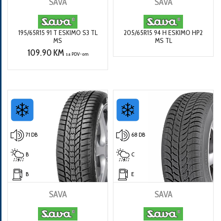
SAVA
SAVA
195/65R15 91 T ESKIMO S3 TL
205/65R15 94 H ESKIMO HP2
MS
MS TL
109.90 KM
sa PDV-om
71 DB
68 DB
B
C
B
E
SAVA
SAVA