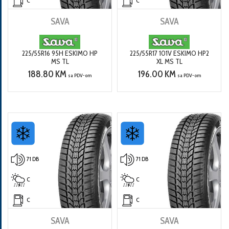
C
C
SAVA
SAVA
225/55R16 95H ESKIMO HP
225/55R17 101V ESKIMO HP2
MS TL
XL MS TL
188.80 KM
196.00 KM
sa PDV-om
sa PDV-om
71 DB
71 DB
C
C
C
C
SAVA
SAVA