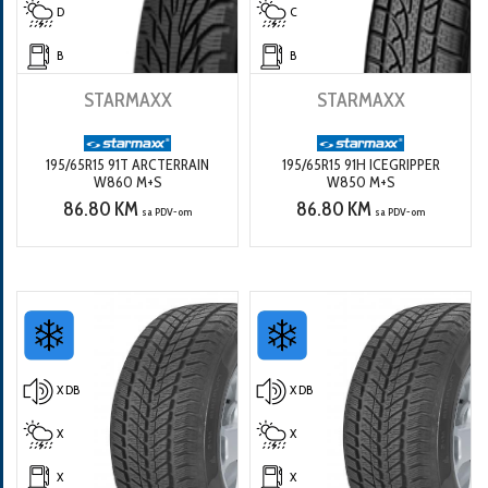
D
C
B
B
STARMAXX
STARMAXX
195/65R15 91T ARCTERRAIN
195/65R15 91H ICEGRIPPER
W860 M+S
W850 M+S
86.80 KM
86.80 KM
sa PDV-om
sa PDV-om
X DB
X DB
X
X
X
X