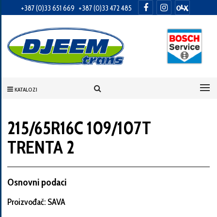
+387 (0)33 651 669
+387 (0)33 472 485
Informacije
o
Vama
KATALOZI
Vaše
ime
215/65R16C 109/107T
TRENTA 2
Vaša
adresa
Osnovni podaci
Proizvođač: SAVA
Broj
telefona