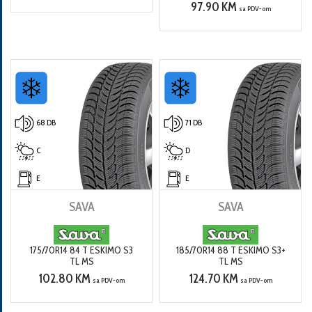
97.90 KM
sa PDV-om
68 DB
71 DB
C
D
E
E
SAVA
SAVA
175/70R14 84 T ESKIMO S3
185/70R14 88 T ESKIMO S3+
TL MS
TL MS
102.80 KM
124.70 KM
sa PDV-om
sa PDV-om