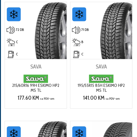
72 DB
71 DB
C
B
C
C
SAVA
SAVA
215/60R16 99H ESKIMO HP2
195/55R15 85H ESKIMO HP2
MS TL
MS TL
177.60 KM
141.00 KM
sa PDV-om
sa PDV-om