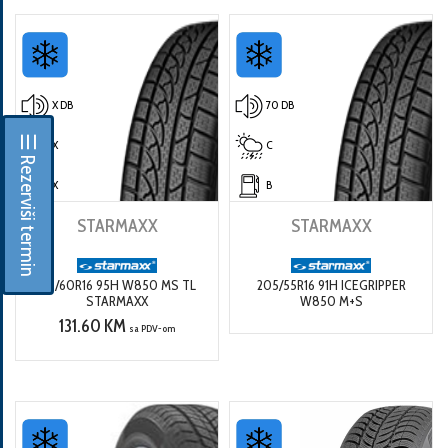
X DB
70 DB
☰ Rezerviši termin
X
C
X
B
STARMAXX
STARMAXX
215/60R16 95H W850 MS TL
205/55R16 91H ICEGRIPPER
STARMAXX
W850 M+S
131.60 KM
sa PDV-om