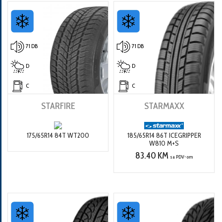
71 DB
71 DB
D
D
C
C
STARFIRE
STARMAXX
175/65R14 84T WT200
185/65R14 86T ICEGRIPPER
W810 M+S
83.40 KM
sa PDV-om