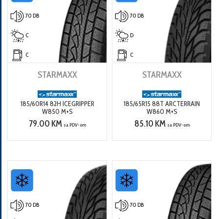
70 DB
70 DB
C
D
C
C
STARMAXX
STARMAXX
185/60R14 82H ICEGRIPPER
185/65R15 88T ARCTERRAIN
W850 M+S
W860 M+S
79.00 KM
85.10 KM
sa PDV-om
sa PDV-om
70 DB
70 DB