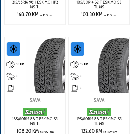
215/65R16 98H ESKIMO HP2
185/60R14 82 T ESKIMO S3
MS TL
TL MS
168.70 KM
103.30 KM
sa PDV-om
sa PDV-om
68 DB
69 DB
C
C
E
C
SAVA
SAVA
185/60R15 88 T ESKIMO S3
195/60R15 88 T ESKIMO S3
MS TL
TL MS
108.20 KM
122.60 KM
sa PDV-om
sa PDV-om