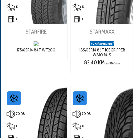
D
D
C
C
STARFIRE
STARMAXX
175/65R14 84T WT200
185/65R14 86T ICEGRIPPER
W810 M+S
83.40 KM
sa PDV-om
70 DB
70 DB
C
D