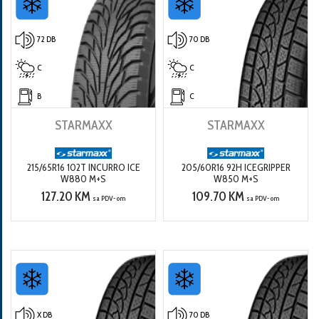
72 DB
70 DB
C
C
B
C
STARMAXX
STARMAXX
215/65R16 102T INCURRO ICE
205/60R16 92H ICEGRIPPER
W880 M+S
W850 M+S
127.20 KM
109.70 KM
sa PDV-om
sa PDV-om
X DB
70 DB