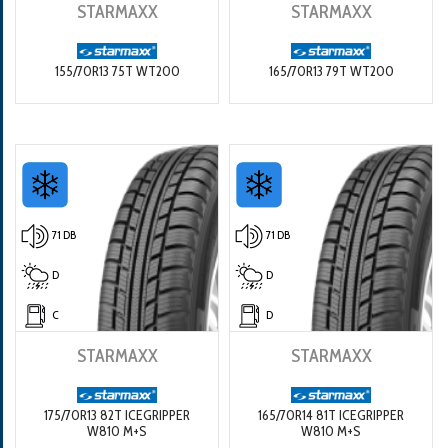
STARMAXX
STARMAXX
155/70R13 75T WT200
165/70R13 79T WT200
71 DB
71 DB
D
D
C
D
STARMAXX
STARMAXX
175/70R13 82T ICEGRIPPER
165/70R14 81T ICEGRIPPER
W810 M+S
W810 M+S