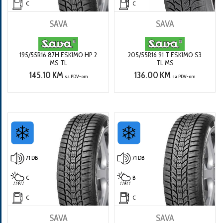
C
C
SAVA
SAVA
195/55R16 87H ESKIMO HP 2
205/55R16 91 T ESKIMO S3
MS TL
TL MS
145.10 KM
136.00 KM
sa PDV-om
sa PDV-om
71 DB
71 DB
C
B
C
C
SAVA
SAVA