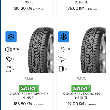
MS TL
XL MS TL
188.80 KM
196.00 KM
sa PDV-om
sa PDV-om
71 DB
71 DB
C
C
C
C
SAVA
SAVA
215/50R17 95 V ESKIMO HP2
225/50R17 98V ESKIMO HP2
XL MS TL
MS XL TL
188.90 KM
192.00 KM
sa PDV-om
sa PDV-om