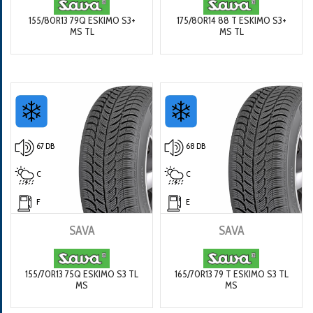
155/80R13 79Q ESKIMO S3+
175/80R14 88 T ESKIMO S3+
MS TL
MS TL
67 DB
68 DB
C
C
F
E
SAVA
SAVA
155/70R13 75Q ESKIMO S3 TL
165/70R13 79 T ESKIMO S3 TL
MS
MS