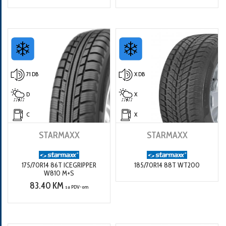
71 DB
X DB
D
X
C
X
STARMAXX
STARMAXX
175/70R14 86T ICEGRIPPER
185/70R14 88T WT200
W810 M+S
83.40 KM
sa PDV-om