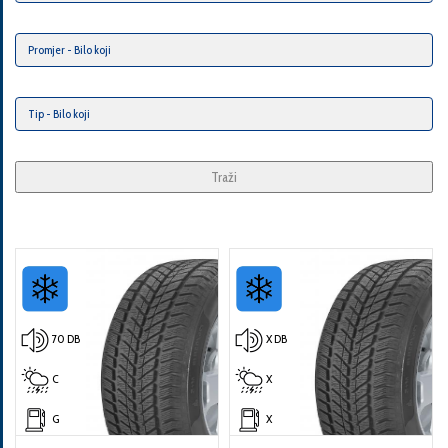
Traži
70 DB
X DB
C
X
G
X