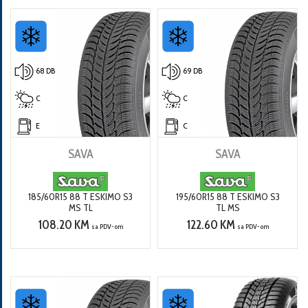
68 DB
69 DB
C
C
E
C
SAVA
SAVA
185/60R15 88 T ESKIMO S3
195/60R15 88 T ESKIMO S3
MS TL
TL MS
108.20 KM
122.60 KM
sa PDV-om
sa PDV-om