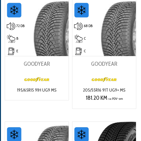
72 DB
68 DB
B
C
E
C
GOODYEAR
GOODYEAR
195/65R15 91H UG9 MS
205/55R16 91T UG9+ MS
181.20 KM
sa PDV-om