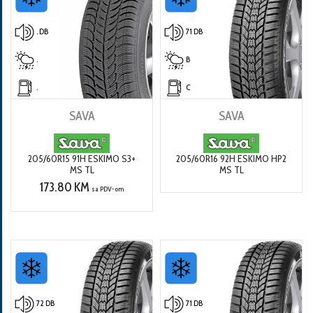
. DB
71 DB
.
B
.
C
SAVA
SAVA
205/60R15 91H ESKIMO S3+
205/60R16 92H ESKIMO HP2
MS TL
MS TL
173.80 KM
sa PDV-om
72 DB
71 DB