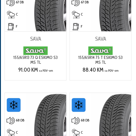
67 DB
67 DB
C
C
F
F
SAVA
SAVA
155/65R13 73 Q ESKIMO S3
155/65R14 75 T ESKIMO S3
MS TL
MS TL
91.00 KM
88.40 KM
sa PDV-om
sa PDV-om
68 DB
68 DB
C
C