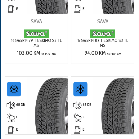
E
E
SAVA
SAVA
165/65R14 79 T ESKIMO S3 TL
175/65R14 82 T ESKIMO S3 TL
MS
MS
103.00 KM
94.00 KM
sa PDV-om
sa PDV-om
68 DB
68 DB
C
C
E
E