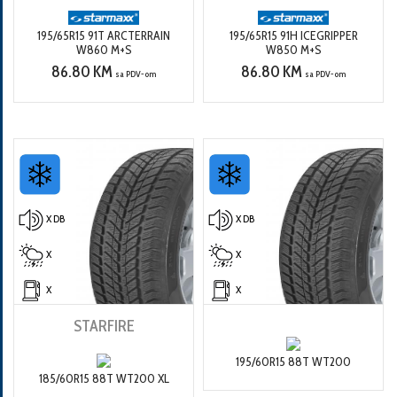
195/65R15 91T ARCTERRAIN
195/65R15 91H ICEGRIPPER
W860 M+S
W850 M+S
86.80 KM
86.80 KM
sa PDV-om
sa PDV-om
X DB
X DB
X
X
X
X
STARFIRE
195/60R15 88T WT200
185/60R15 88T WT200 XL