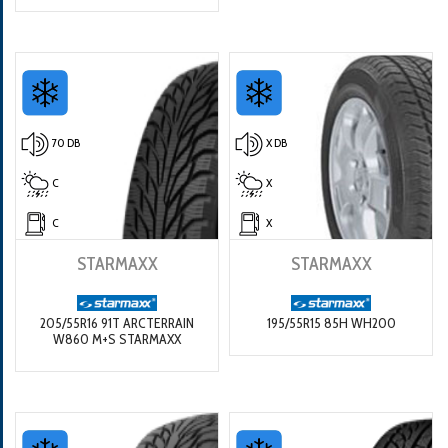
70 DB
X DB
C
X
C
X
STARMAXX
STARMAXX
205/55R16 91T ARCTERRAIN
195/55R15 85H WH200
W860 M+S STARMAXX