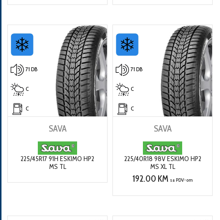
71 DB
71 DB
C
C
C
C
SAVA
SAVA
225/45R17 91H ESKIMO HP2
225/40R18 98V ESKIMO HP2
MS TL
MS XL TL
192.00 KM
sa PDV-om