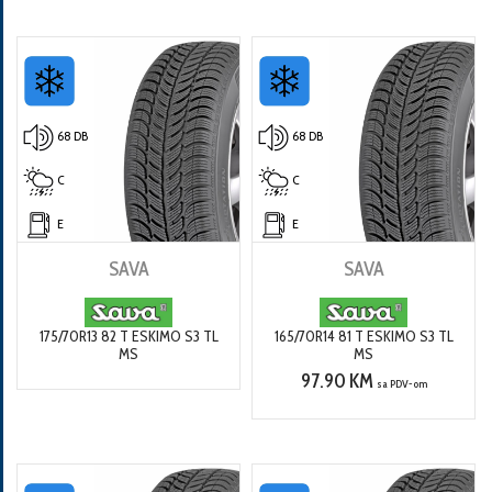
68 DB
68 DB
C
C
E
E
SAVA
SAVA
175/70R13 82 T ESKIMO S3 TL
165/70R14 81 T ESKIMO S3 TL
MS
MS
97.90 KM
sa PDV-om