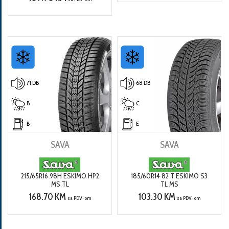
71 DB
68 DB
B
C
B
E
SAVA
SAVA
215/65R16 98H ESKIMO HP2
185/60R14 82 T ESKIMO S3
MS TL
TL MS
168.70 KM
103.30 KM
sa PDV-om
sa PDV-om