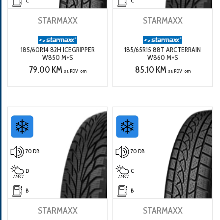
C
C
STARMAXX
STARMAXX
185/60R14 82H ICEGRIPPER
185/65R15 88T ARCTERRAIN
W850 M+S
W860 M+S
79.00 KM
85.10 KM
sa PDV-om
sa PDV-om
70 DB
70 DB
D
C
B
B
STARMAXX
STARMAXX