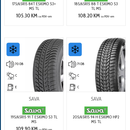
175/65R15 84T ESKIMO S3+
185/65R15 88 T ESKIMO S3
MS TL
TL MS
105.30 KM
108.20 KM
sa PDV-om
sa PDV-om
70 DB
71 DB
C
C
E
C
SAVA
SAVA
195/65R15 91 T ESKIMO S3 TL
205/65R15 94 H ESKIMO HP2
MS
MS TL
109.90 KM
sa PDV-om