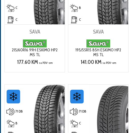
C
B
C
C
SAVA
SAVA
215/60R16 99H ESKIMO HP2
195/55R15 85H ESKIMO HP2
MS TL
MS TL
177.60 KM
141.00 KM
sa PDV-om
sa PDV-om
71 DB
71 DB
B
C