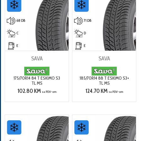
68 DB
71 DB
C
D
E
E
SAVA
SAVA
175/70R14 84 T ESKIMO S3
185/70R14 88 T ESKIMO S3+
TL MS
TL MS
102.80 KM
124.70 KM
sa PDV-om
sa PDV-om