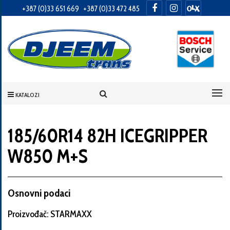
+387 (0)33 651 669
+387 (0)33 472 485
Informacije
o
Vama
KATALOZI
Vaše
ime
185/60R14 82H ICEGRIPPER
W850 M+S
Vaša
adresa
Osnovni podaci
Proizvođač: STARMAXX
Broj
telefona