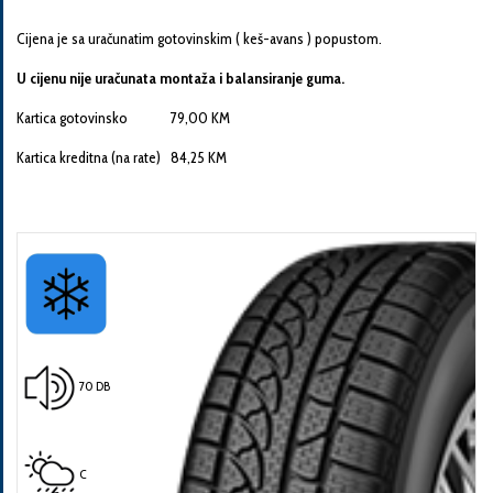
Cijena je sa uračunatim gotovinskim ( keš-avans ) popustom.
U cijenu nije uračunata montaža i balansiranje guma.
Kartica gotovinsko 79,00 KM
Pošalji
Kartica kreditna (na rate) 84,25 KM
70 DB
C