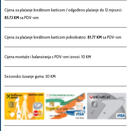
Snaga
Cijena za plaćanje kreditnom karticom / odgođeno plaćanje do 12 mjeseci:
motora
85.72 KM
sa PDV-om
Godina
Cijena za plaćanje kreditnom karticom jednokratno:
81.77 KM
sa PDV-om
proizvodnje
Cijena montaže i balansiranja s PDV-om iznosi: 10 KM
Broj
šasije
Sezonsko čuvanje guma: 30 KM
Vaša
poruka