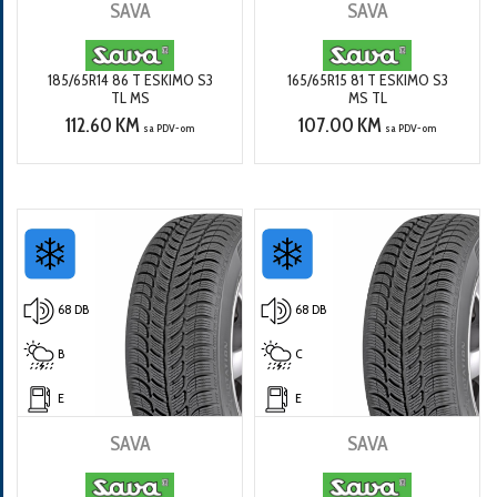
SAVA
SAVA
185/65R14 86 T ESKIMO S3
165/65R15 81 T ESKIMO S3
TL MS
MS TL
112.60 KM
107.00 KM
sa PDV-om
sa PDV-om
68 DB
68 DB
B
C
E
E
SAVA
SAVA