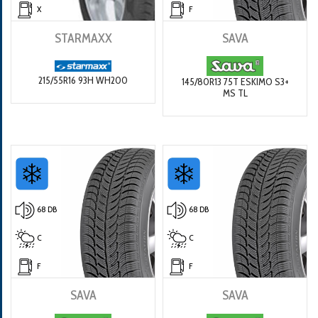
X
F
STARMAXX
SAVA
215/55R16 93H WH200
145/80R13 75T ESKIMO S3+
MS TL
68 DB
68 DB
C
C
F
F
SAVA
SAVA