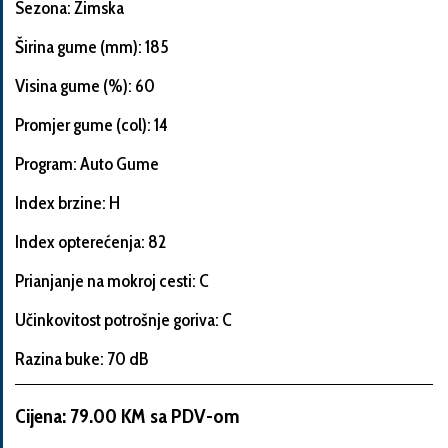
Sezona: Zimska
Širina gume (mm): 185
Visina gume (%): 60
Informacije
o
Promjer gume (col): 14
automobilu
Program: Auto Gume
Index brzine: H
Marka
Index opterećenja: 82
i
model
Prianjanje na mokroj cesti: C
automobila
Učinkovitost potrošnje goriva: C
Razina buke: 70 dB
Proizvođač
Cijena: 79.00 KM sa PDV-om