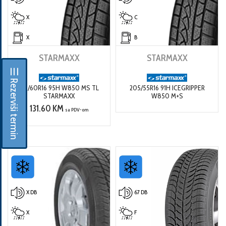
X
C
X
B
STARMAXX
STARMAXX
☰ Rezerviši termin
215/60R16 95H W850 MS TL
205/55R16 91H ICEGRIPPER
STARMAXX
W850 M+S
131.60 KM
sa PDV-om
X DB
67 DB
X
F