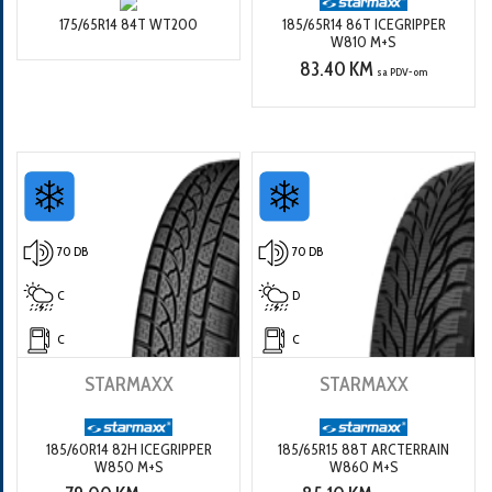
175/65R14 84T WT200
185/65R14 86T ICEGRIPPER
W810 M+S
83.40 KM
sa PDV-om
70 DB
70 DB
C
D
C
C
STARMAXX
STARMAXX
185/60R14 82H ICEGRIPPER
185/65R15 88T ARCTERRAIN
W850 M+S
W860 M+S