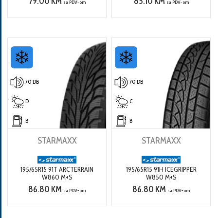
79.00 KM
85.10 KM
sa PDV-om
sa PDV-om
70 DB
70 DB
D
C
B
B
STARMAXX
STARMAXX
195/65R15 91T ARCTERRAIN
195/65R15 91H ICEGRIPPER
W860 M+S
W850 M+S
86.80 KM
86.80 KM
sa PDV-om
sa PDV-om