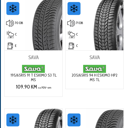
70 DB
71 DB
C
C
E
C
SAVA
SAVA
195/65R15 91 T ESKIMO S3 TL
205/65R15 94 H ESKIMO HP2
MS
MS TL
109.90 KM
sa PDV-om