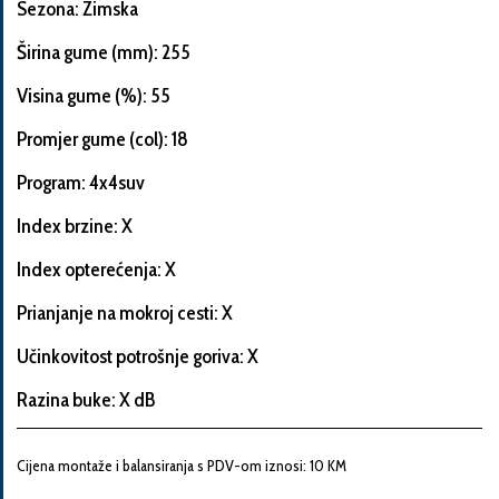
Sezona: Zimska
Širina gume (mm): 255
Visina gume (%): 55
Informacije
o
Promjer gume (col): 18
automobilu
Program: 4x4suv
Index brzine: X
Marka
Index opterećenja: X
i
model
Prianjanje na mokroj cesti: X
automobila
Učinkovitost potrošnje goriva: X
Razina buke: X dB
Proizvođač
Cijena montaže i balansiranja s PDV-om iznosi: 10 KM