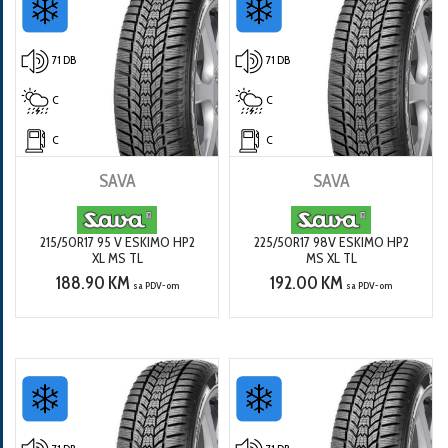
71 DB
71 DB
C
C
C
C
SAVA
SAVA
215/50R17 95 V ESKIMO HP2
225/50R17 98V ESKIMO HP2
XL MS TL
MS XL TL
188.90 KM
192.00 KM
sa PDV-om
sa PDV-om