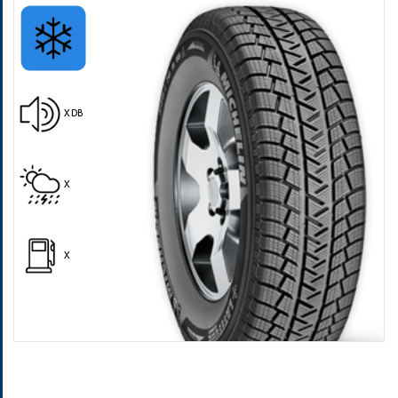
X DB
Pošalji
X
X