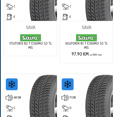
C
C
E
E
SAVA
SAVA
175/70R13 82 T ESKIMO S3 TL
165/70R14 81 T ESKIMO S3 TL
MS
MS
97.90 KM
sa PDV-om
68 DB
71 DB
C
D