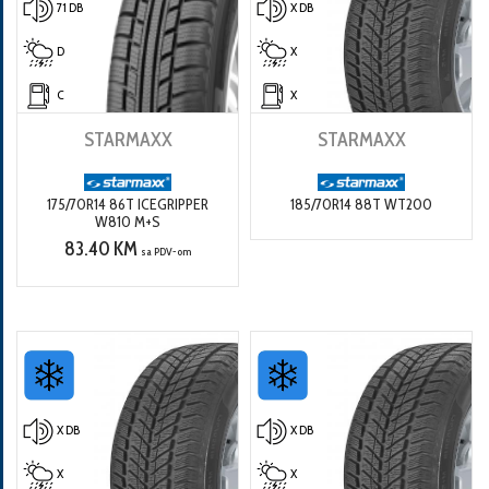
71 DB
X DB
D
X
C
X
STARMAXX
STARMAXX
175/70R14 86T ICEGRIPPER
185/70R14 88T WT200
W810 M+S
83.40 KM
sa PDV-om
X DB
X DB
X
X