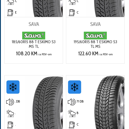
C
C
E
C
SAVA
SAVA
185/60R15 88 T ESKIMO S3
195/60R15 88 T ESKIMO S3
MS TL
TL MS
108.20 KM
122.60 KM
sa PDV-om
sa PDV-om
. DB
71 DB
.
B
.
C