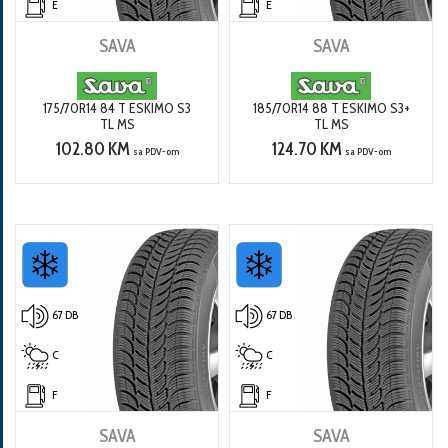
E
E
SAVA
SAVA
175/70R14 84 T ESKIMO S3
185/70R14 88 T ESKIMO S3+
TL MS
TL MS
102.80 KM
124.70 KM
sa PDV-om
sa PDV-om
67 DB
67 DB
C
C
F
F
SAVA
SAVA