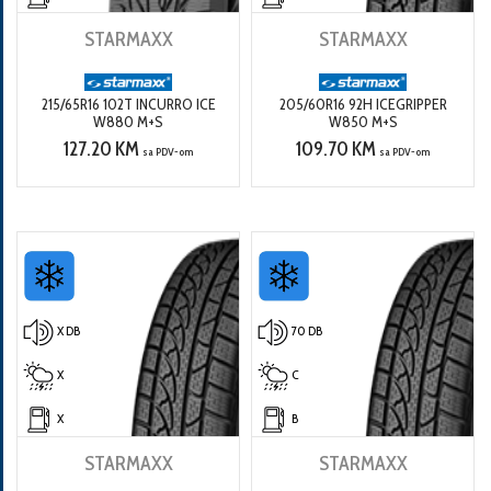
STARMAXX
STARMAXX
215/65R16 102T INCURRO ICE
205/60R16 92H ICEGRIPPER
W880 M+S
W850 M+S
127.20 KM
109.70 KM
sa PDV-om
sa PDV-om
X DB
70 DB
X
C
X
B
STARMAXX
STARMAXX