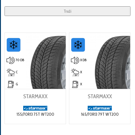
Traži
70 DB
X DB
C
X
G
X
STARMAXX
STARMAXX
155/70R13 75T WT200
165/70R13 79T WT200