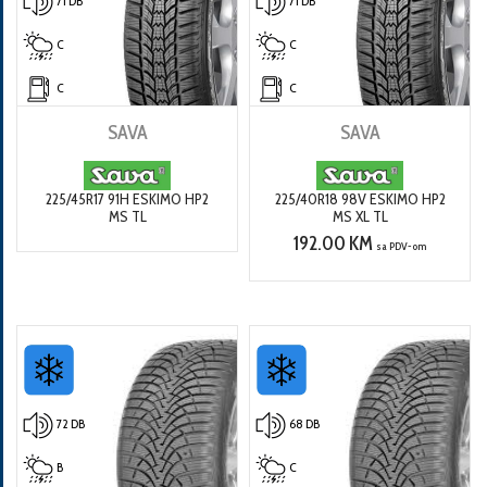
71 DB
71 DB
C
C
C
C
SAVA
SAVA
225/45R17 91H ESKIMO HP2
225/40R18 98V ESKIMO HP2
MS TL
MS XL TL
192.00 KM
sa PDV-om
72 DB
68 DB
B
C