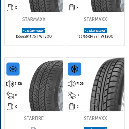
X
X
STARMAXX
STARMAXX
155/65R14 75T WT200
165/65R14 79T WT200
71 DB
71 DB
D
D
C
C
STARFIRE
STARMAXX