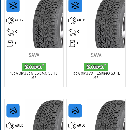
67 DB
68 DB
C
C
F
E
SAVA
SAVA
155/70R13 75Q ESKIMO S3 TL
165/70R13 79 T ESKIMO S3 TL
MS
MS
68 DB
68 DB