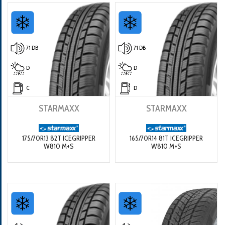
71 DB
71 DB
D
D
C
D
STARMAXX
STARMAXX
175/70R13 82T ICEGRIPPER
165/70R14 81T ICEGRIPPER
W810 M+S
W810 M+S