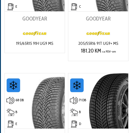
E
C
GOODYEAR
GOODYEAR
195/65R15 91H UG9 MS
205/55R16 91T UG9+ MS
181.20 KM
sa PDV-om
68 DB
71 DB
B
B
E
D