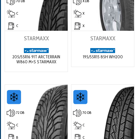
70 DB
X DB
C
X
C
X
STARMAXX
STARMAXX
205/55R16 91T ARCTERRAIN
195/55R15 85H WH200
W860 M+S STARMAXX
72 DB
70 DB
C
C
B
C