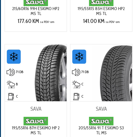
215/60R16 99H ESKIMO HP2
195/55R15 85H ESKIMO HP2
MS TL
MS TL
177.60 KM
141.00 KM
sa PDV-om
sa PDV-om
71 DB
71 DB
B
C
C
C
SAVA
SAVA
195/55R16 87H ESKIMO HP 2
205/55R16 91 T ESKIMO S3
MS TL
TL MS