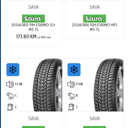
SAVA
SAVA
205/60R15 91H ESKIMO S3+
205/60R16 92H ESKIMO HP2
MS TL
MS TL
173.80 KM
sa PDV-om
72 DB
71 DB
C
B
C
C
SAVA
SAVA