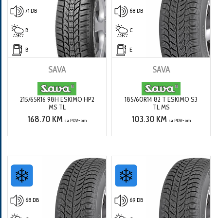
71 DB
68 DB
B
C
B
E
SAVA
SAVA
215/65R16 98H ESKIMO HP2
185/60R14 82 T ESKIMO S3
MS TL
TL MS
168.70 KM
103.30 KM
sa PDV-om
sa PDV-om
68 DB
69 DB