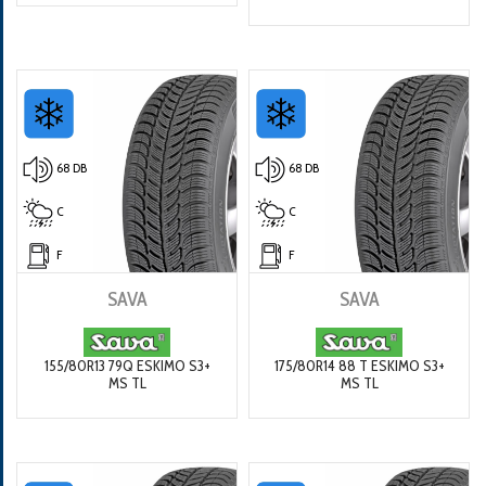
68 DB
68 DB
C
C
F
F
SAVA
SAVA
155/80R13 79Q ESKIMO S3+
175/80R14 88 T ESKIMO S3+
MS TL
MS TL