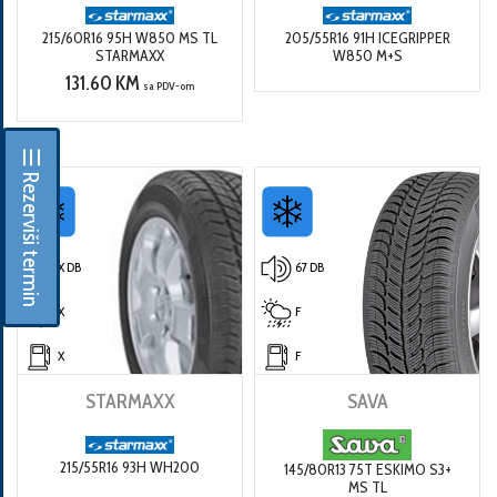
215/60R16 95H W850 MS TL
205/55R16 91H ICEGRIPPER
STARMAXX
W850 M+S
131.60 KM
sa PDV-om
☰ Rezerviši termin
X DB
67 DB
X
F
X
F
STARMAXX
SAVA
215/55R16 93H WH200
145/80R13 75T ESKIMO S3+
MS TL