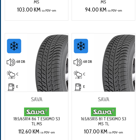
MS
MS
103.00 KM
94.00 KM
sa PDV-om
sa PDV-om
68 DB
68 DB
C
C
E
E
SAVA
SAVA
185/65R14 86 T ESKIMO S3
165/65R15 81 T ESKIMO S3
TL MS
MS TL
112.60 KM
107.00 KM
sa PDV-om
sa PDV-om