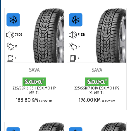
71 DB
71 DB
B
B
C
C
SAVA
SAVA
225/55R16 95H ESKIMO HP
225/55R17 101V ESKIMO HP2
MS TL
XL MS TL
188.80 KM
196.00 KM
sa PDV-om
sa PDV-om