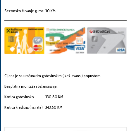
Snaga
motora
Sezonsko čuvanje guma: 30 KM
Godina
proizvodnje
Broj
šasije
Cijena je sa uračunatim gotovinskim ( keš-avans ) popustom.
Besplatna montaža i balansiranje.
Vaša
Kartica gotovinsko 330,80 KM
poruka
Kartica kreditna (na rate) 343,50 KM