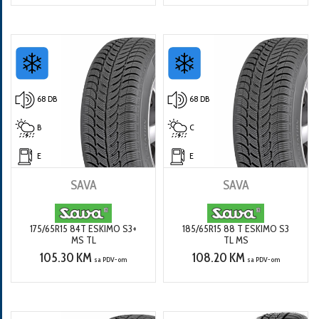
68 DB
68 DB
B
C
E
E
SAVA
SAVA
175/65R15 84T ESKIMO S3+
185/65R15 88 T ESKIMO S3
MS TL
TL MS
105.30 KM
108.20 KM
sa PDV-om
sa PDV-om