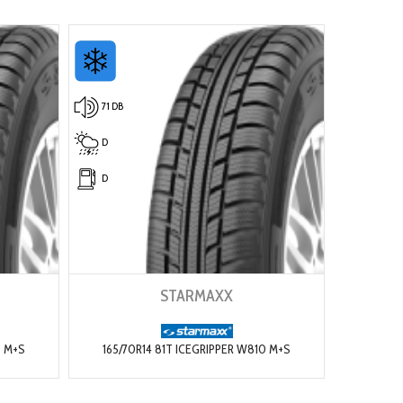
71 DB
D
D
STARMAXX
0 M+S
165/70R14 81T ICEGRIPPER W810 M+S