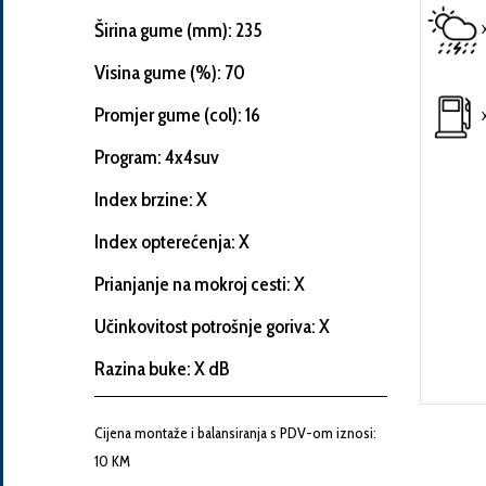
Širina gume (mm): 235
Visina gume (%): 70
Informacije
Promjer gume (col): 16
o
Program: 4x4suv
automobilu
Index brzine: X
Marka
Index opterećenja: X
i
Prianjanje na mokroj cesti: X
model
automobila
Učinkovitost potrošnje goriva: X
Razina buke: X dB
Proizvođač
Cijena montaže i balansiranja s PDV-om iznosi:
10 KM