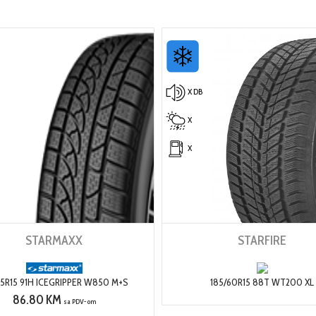
X DB
X
X
STARMAXX
STARFIRE
65R15 91H ICEGRIPPER W850 M+S
185/60R15 88T WT200 XL
86.80 KM
sa PDV-om