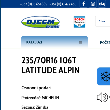
+387 (0)33 651 669
+387 (0)33 472 485
Informacije
o
Vama
KATALOZI
POČE
Vaše
ime
235/70R16 106T
LATITUDE ALPIN
Vaša
adresa
Osnovni podaci
X
Proizvođač: MICHELIN
Broj
Sezona: Zimska
telefona