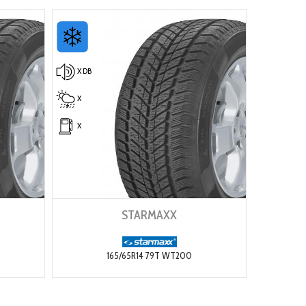
X DB
X
X
STARMAXX
165/65R14 79T WT200