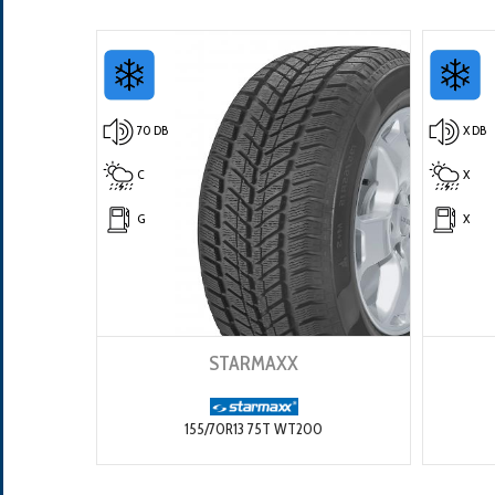
70 DB
X DB
Pošalji
C
X
G
X
STARMAXX
155/70R13 75T WT200