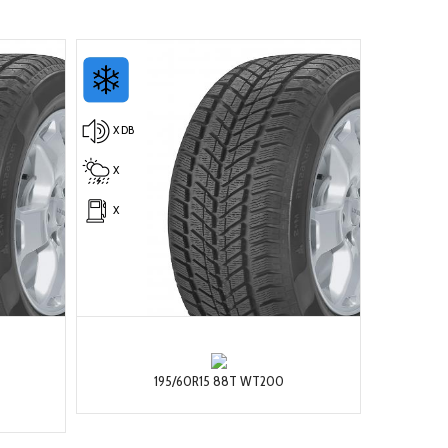
X DB
X
X
195/60R15 88T WT200