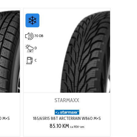
70 DB
D
C
STARMAXX
0 M+S
185/65R15 88T ARCTERRAIN W860 M+S
85.10 KM
sa PDV-om