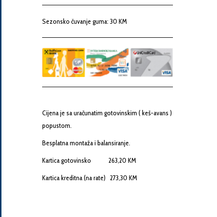
Snaga
motora
Sezonsko čuvanje guma: 30 KM
Godina
proizvodnje
Broj
Cijena je sa uračunatim gotovinskim ( keš-avans )
šasije
popustom.
Besplatna montaža i balansiranje.
Vaša
Kartica gotovinsko 263,20 KM
poruka
Kartica kreditna (na rate) 273,30 KM