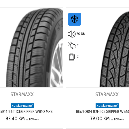
70 DB
C
C
STARMAXX
STARMAXX
65R14 86T ICEGRIPPER W810 M+S
185/60R14 82H ICEGRIPPER W85
83.40 KM
79.00 KM
sa PDV-om
sa PDV-om