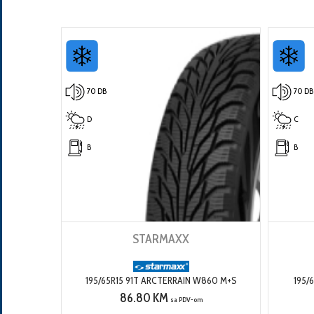
70 DB
70 DB
D
C
B
B
STARMAXX
195/65R15 91T ARCTERRAIN W860 M+S
195/
86.80 KM
sa PDV-om