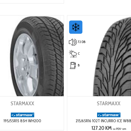
72 DB
C
B
STARMAXX
STARMAXX
195/55R15 85H WH200
215/65R16 102T INCURRO ICE W8
127.20 KM
sa PDV-om