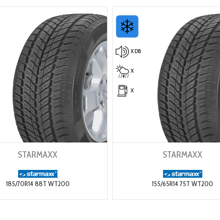
X DB
X
X
STARMAXX
STARMAXX
185/70R14 88T WT200
155/65R14 75T WT200