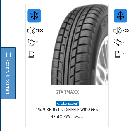
71 DB
X DB
D
X
C
X
☰ Rezerviši termin
STARMAXX
175/70R14 86T ICEGRIPPER W810 M+S
83.40 KM
sa PDV-om