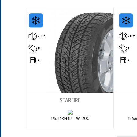
71 DB
71 DB
D
D
C
C
STARFIRE
175/65R14 84T WT200
185/