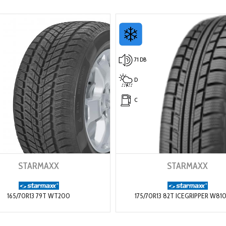
71 DB
D
C
STARMAXX
STARMAXX
165/70R13 79T WT200
175/70R13 82T ICEGRIPPER W81