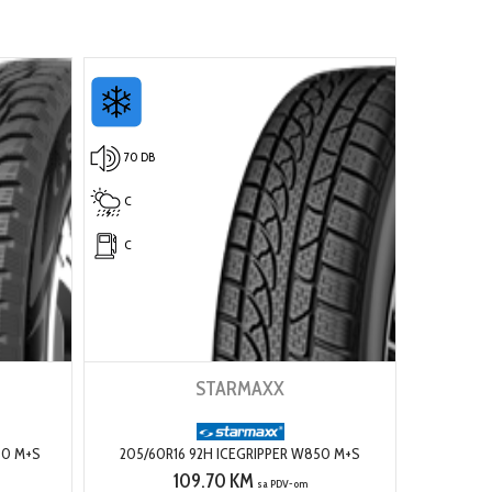
70 DB
C
C
STARMAXX
80 M+S
205/60R16 92H ICEGRIPPER W850 M+S
109.70 KM
sa PDV-om