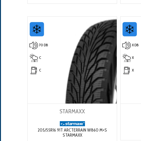
70 DB
X DB
C
X
C
X
STARMAXX
205/55R16 91T ARCTERRAIN W860 M+S
STARMAXX