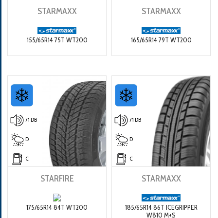
STARMAXX
STARMAXX
155/65R14 75T WT200
165/65R14 79T WT200
71 DB
71 DB
D
D
C
C
STARFIRE
STARMAXX
175/65R14 84T WT200
185/65R14 86T ICEGRIPPER
W810 M+S