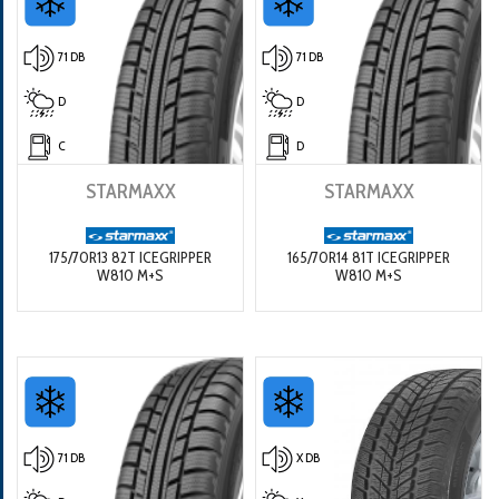
71 DB
71 DB
D
D
C
D
STARMAXX
STARMAXX
175/70R13 82T ICEGRIPPER
165/70R14 81T ICEGRIPPER
W810 M+S
W810 M+S
71 DB
X DB