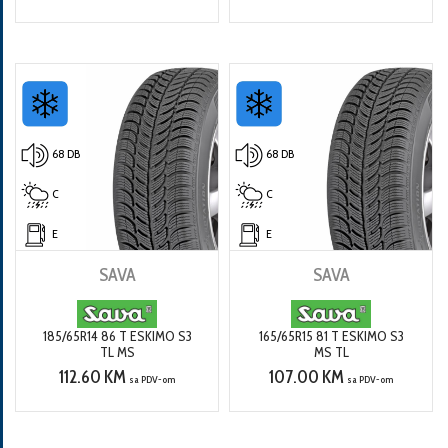
68 DB
68 DB
C
C
E
E
SAVA
SAVA
185/65R14 86 T ESKIMO S3
165/65R15 81 T ESKIMO S3
TL MS
MS TL
112.60 KM
107.00 KM
sa PDV-om
sa PDV-om