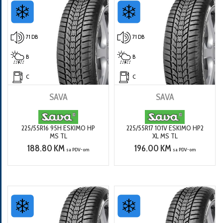
71 DB
71 DB
B
B
C
C
SAVA
SAVA
225/55R16 95H ESKIMO HP
225/55R17 101V ESKIMO HP2
MS TL
XL MS TL
188.80 KM
196.00 KM
sa PDV-om
sa PDV-om