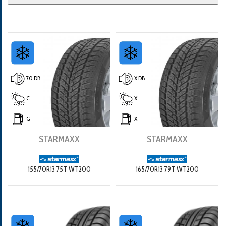
70 DB
X DB
C
X
G
X
STARMAXX
STARMAXX
155/70R13 75T WT200
165/70R13 79T WT200