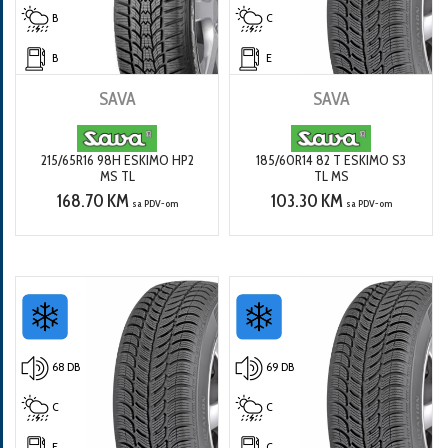
B
C
B
E
SAVA
SAVA
215/65R16 98H ESKIMO HP2
185/60R14 82 T ESKIMO S3
MS TL
TL MS
168.70 KM
103.30 KM
sa PDV-om
sa PDV-om
68 DB
69 DB
C
C
E
C