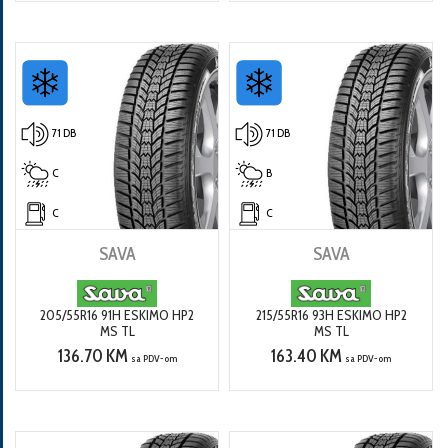
71 DB
71 DB
C
B
C
C
SAVA
SAVA
205/55R16 91H ESKIMO HP2
215/55R16 93H ESKIMO HP2
MS TL
MS TL
136.70 KM
163.40 KM
sa PDV-om
sa PDV-om