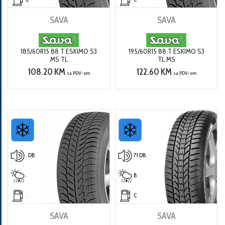
SAVA
SAVA
185/60R15 88 T ESKIMO S3
195/60R15 88 T ESKIMO S3
MS TL
TL MS
108.20 KM
122.60 KM
sa PDV-om
sa PDV-om
. DB
71 DB
.
B
.
C
SAVA
SAVA