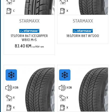
D
X
C
X
STARMAXX
STARMAXX
175/70R14 86T ICEGRIPPER
185/70R14 88T WT200
W810 M+S
83.40 KM
sa PDV-om
X DB
X DB
X
X
X
X