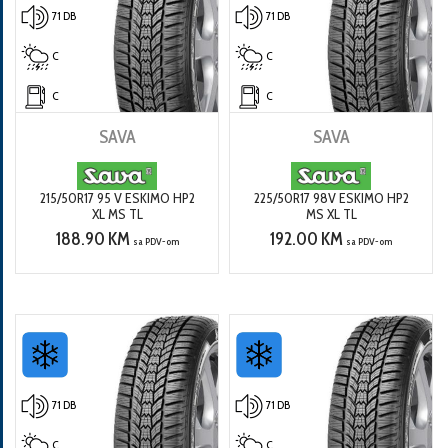
71 DB
71 DB
C
C
C
C
SAVA
SAVA
215/50R17 95 V ESKIMO HP2
225/50R17 98V ESKIMO HP2
XL MS TL
MS XL TL
188.90 KM
192.00 KM
sa PDV-om
sa PDV-om
71 DB
71 DB
C
C