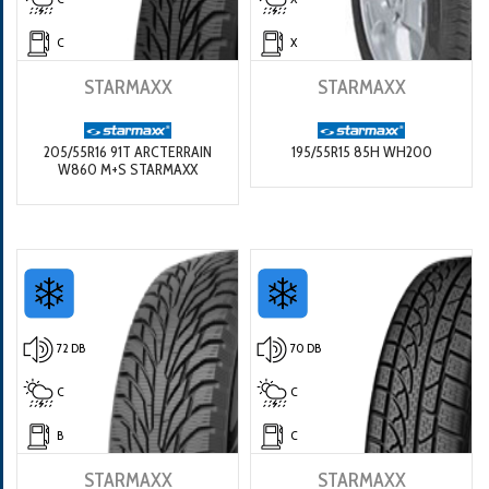
C
X
STARMAXX
STARMAXX
205/55R16 91T ARCTERRAIN
195/55R15 85H WH200
W860 M+S STARMAXX
72 DB
70 DB
C
C
B
C
STARMAXX
STARMAXX