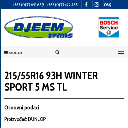
+387 (0)33 651 669
+387 (0)33 472 485
Informacije
o
Vama
KATALOZI
Vaše
ime
215/55R16 93H WINTER
SPORT 5 MS TL
Vaša
adresa
Osnovni podaci
Proizvođač: DUNLOP
Broj
telefona