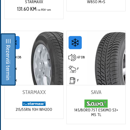
STARMAXX
W850 M+S
131.60 KM
sa PDV-om
☰ Rezerviši termin
X DB
67 DB
X
F
X
F
STARMAXX
SAVA
215/55R16 93H WH200
145/80R13 75T ESKIMO S3+
MS TL