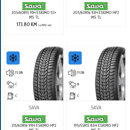
205/60R15 91H ESKIMO S3+
205/60R16 92H ESKIMO HP2
MS TL
MS TL
173.80 KM
sa PDV-om
72 DB
71 DB
C
B
C
C
SAVA
SAVA
215/60R16 99H ESKIMO HP2
195/55R15 85H ESKIMO HP2