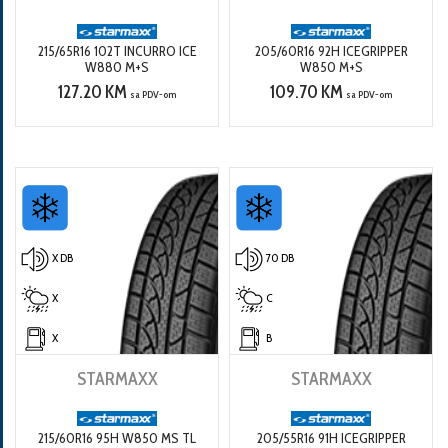
215/65R16 102T INCURRO ICE
205/60R16 92H ICEGRIPPER
W880 M+S
W850 M+S
127.20 KM
109.70 KM
sa PDV-om
sa PDV-om
X DB
70 DB
X
C
X
B
STARMAXX
STARMAXX
215/60R16 95H W850 MS TL
205/55R16 91H ICEGRIPPER