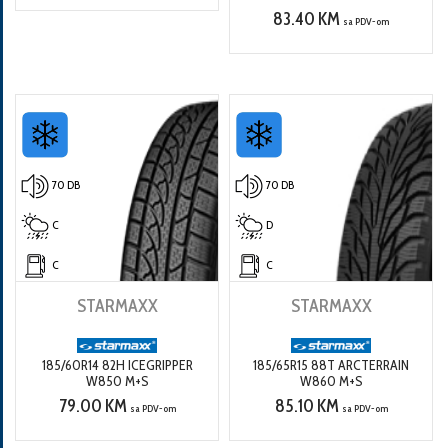
83.40 KM
sa PDV-om
70 DB
70 DB
C
D
C
C
STARMAXX
STARMAXX
185/60R14 82H ICEGRIPPER
185/65R15 88T ARCTERRAIN
W850 M+S
W860 M+S
79.00 KM
85.10 KM
sa PDV-om
sa PDV-om