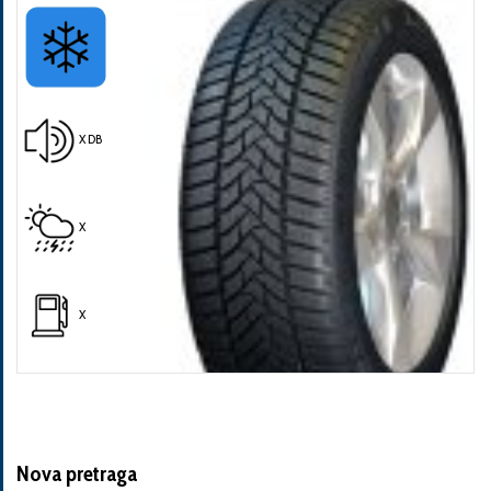
X DB
Pošalji
X
X
Nova pretraga