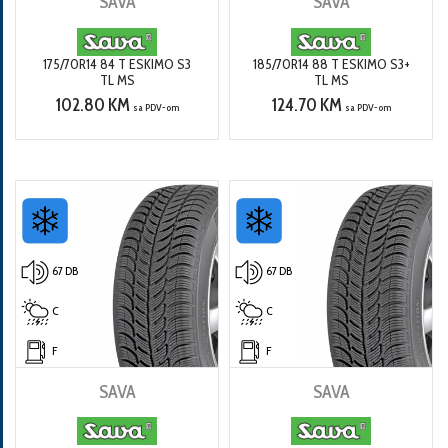
SAVA
SAVA
175/70R14 84 T ESKIMO S3
185/70R14 88 T ESKIMO S3+
TL MS
TL MS
102.80 KM
124.70 KM
sa PDV-om
sa PDV-om
67 DB
67 DB
C
C
F
F
SAVA
SAVA