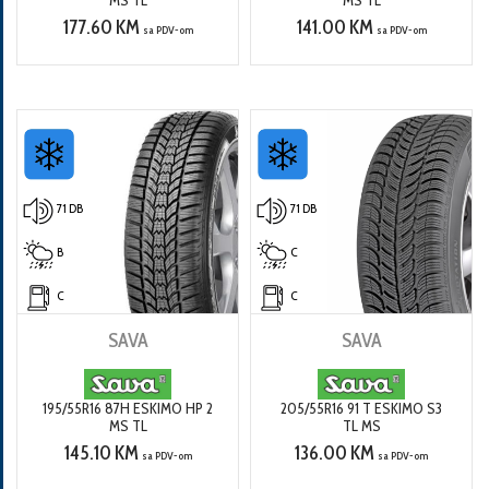
MS TL
MS TL
177.60 KM
141.00 KM
sa PDV-om
sa PDV-om
71 DB
71 DB
B
C
C
C
SAVA
SAVA
195/55R16 87H ESKIMO HP 2
205/55R16 91 T ESKIMO S3
MS TL
TL MS
145.10 KM
136.00 KM
sa PDV-om
sa PDV-om