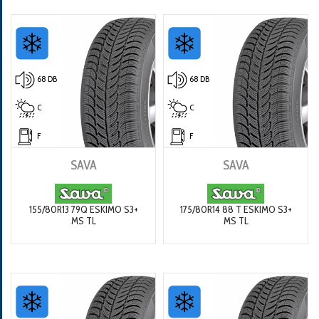
68 DB
68 DB
C
C
F
F
SAVA
SAVA
155/80R13 79Q ESKIMO S3+
175/80R14 88 T ESKIMO S3+
MS TL
MS TL