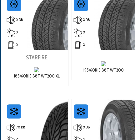
X DB
X DB
X
X
X
X
STARFIRE
195/60R15 88T WT200
185/60R15 88T WT200 XL
70 DB
X DB
C
X