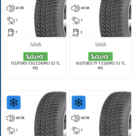
67 DB
68 DB
C
C
F
E
SAVA
SAVA
155/70R13 75Q ESKIMO S3 TL
165/70R13 79 T ESKIMO S3 TL
MS
MS
68 DB
68 DB
C
C