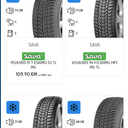
70 DB
71 DB
C
C
E
C
SAVA
SAVA
195/65R15 91 T ESKIMO S3 TL
205/65R15 94 H ESKIMO HP2
MS
MS TL
109.90 KM
sa PDV-om
71 DB
68 DB