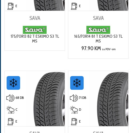
E
E
SAVA
SAVA
175/70R13 82 T ESKIMO S3 TL
165/70R14 81 T ESKIMO S3 TL
MS
MS
97.90 KM
sa PDV-om
68 DB
71 DB
C
D
E
E