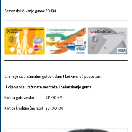
Snaga
motora
Sezonsko čuvanje guma: 30 KM
Godina
proizvodnje
Broj
šasije
Cijena je sa uračunatim gotovinskim ( keš-avans ) popustom.
U cijenu nije uračunata montaža i balansiranje guma.
Vaša
Kartica gotovinsko 231,00 KM
poruka
Kartica kreditna (na rate) 251,00 KM