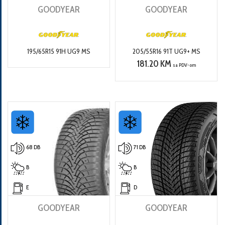
GOODYEAR
GOODYEAR
195/65R15 91H UG9 MS
205/55R16 91T UG9+ MS
181.20 KM
sa PDV-om
68 DB
71 DB
B
B
E
D
GOODYEAR
GOODYEAR