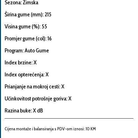
Sezona: Zimska
Širina gume (mm): 215
Visina gume (%): 55
Informacije
o
Promjer gume (col): 16
automobilu
Program: Auto Gume
Index brzine: X
Marka
Index opterećenja: X
i
model
Prianjanje na mokroj cesti: X
automobila
Učinkovitost potrošnje goriva: X
Razina buke: X dB
Proizvođač
Cijena montaže i balansiranja s PDV-om iznosi: 10 KM