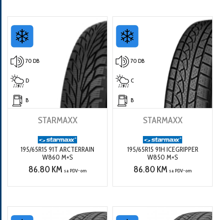
70 DB
70 DB
D
C
B
B
STARMAXX
STARMAXX
195/65R15 91T ARCTERRAIN
195/65R15 91H ICEGRIPPER
W860 M+S
W850 M+S
86.80 KM
86.80 KM
sa PDV-om
sa PDV-om