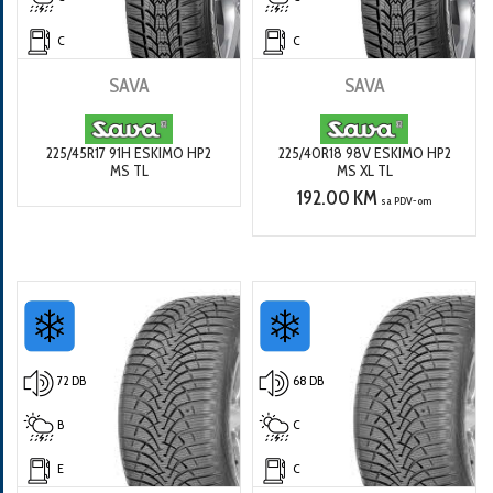
C
C
SAVA
SAVA
225/45R17 91H ESKIMO HP2
225/40R18 98V ESKIMO HP2
MS TL
MS XL TL
192.00 KM
sa PDV-om
72 DB
68 DB
B
C
E
C