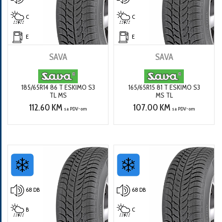
C
C
E
E
SAVA
SAVA
185/65R14 86 T ESKIMO S3
165/65R15 81 T ESKIMO S3
TL MS
MS TL
112.60 KM
107.00 KM
sa PDV-om
sa PDV-om
68 DB
68 DB
B
C