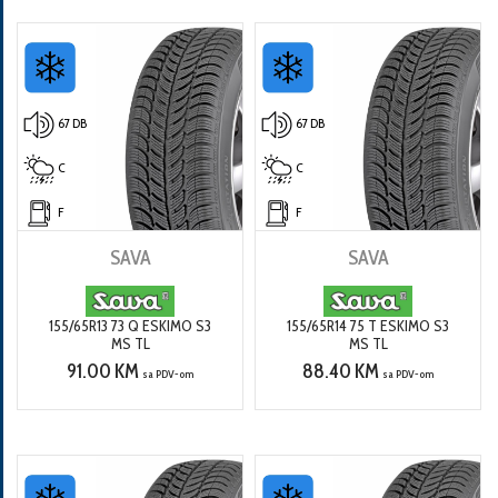
67 DB
67 DB
C
C
F
F
SAVA
SAVA
155/65R13 73 Q ESKIMO S3
155/65R14 75 T ESKIMO S3
MS TL
MS TL
91.00 KM
88.40 KM
sa PDV-om
sa PDV-om