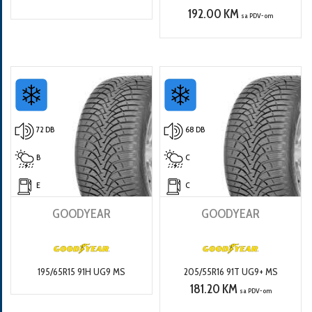
192.00 KM
sa PDV-om
72 DB
68 DB
B
C
E
C
GOODYEAR
GOODYEAR
195/65R15 91H UG9 MS
205/55R16 91T UG9+ MS
181.20 KM
sa PDV-om