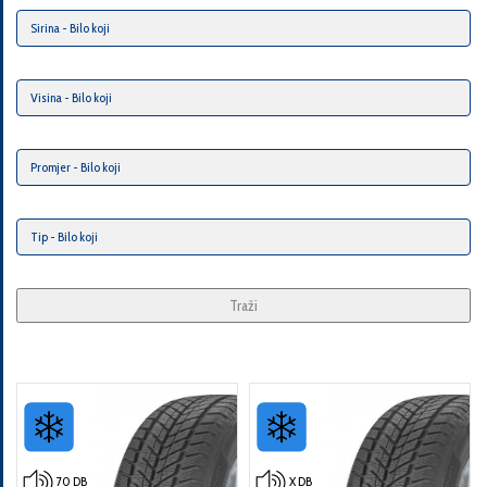
Traži
70 DB
X DB