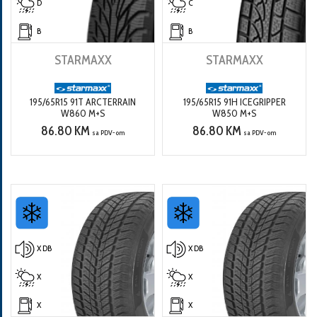
D
C
B
B
STARMAXX
STARMAXX
195/65R15 91T ARCTERRAIN
195/65R15 91H ICEGRIPPER
W860 M+S
W850 M+S
86.80 KM
86.80 KM
sa PDV-om
sa PDV-om
X DB
X DB
X
X
X
X