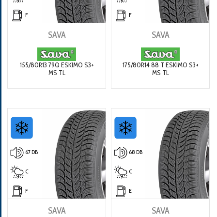
F
F
SAVA
SAVA
155/80R13 79Q ESKIMO S3+
175/80R14 88 T ESKIMO S3+
MS TL
MS TL
67 DB
68 DB
C
C
F
E
SAVA
SAVA