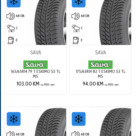
68 DB
68 DB
C
C
E
E
SAVA
SAVA
165/65R14 79 T ESKIMO S3 TL
175/65R14 82 T ESKIMO S3 TL
MS
MS
103.00 KM
94.00 KM
sa PDV-om
sa PDV-om
68 DB
68 DB