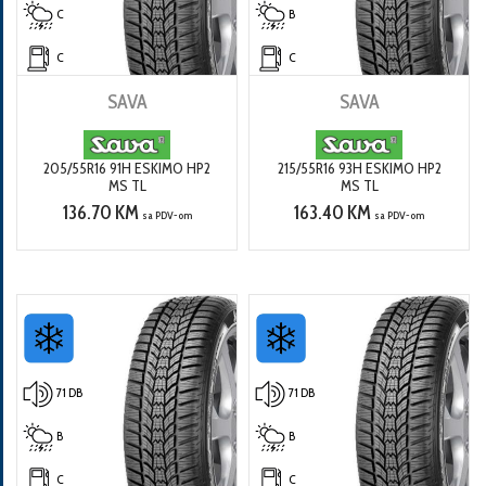
C
B
C
C
SAVA
SAVA
205/55R16 91H ESKIMO HP2
215/55R16 93H ESKIMO HP2
MS TL
MS TL
136.70 KM
163.40 KM
sa PDV-om
sa PDV-om
71 DB
71 DB
B
B
C
C