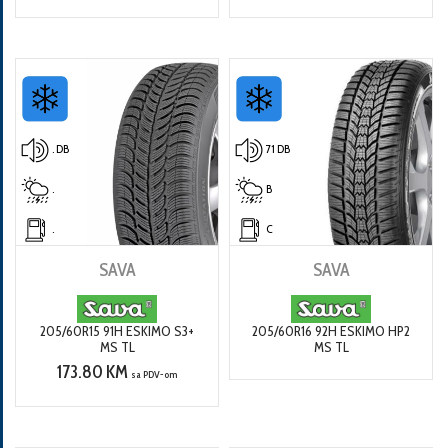
. DB
71 DB
.
B
.
C
SAVA
SAVA
205/60R15 91H ESKIMO S3+
205/60R16 92H ESKIMO HP2
MS TL
MS TL
173.80 KM
sa PDV-om