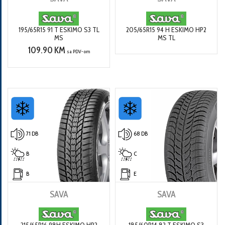
195/65R15 91 T ESKIMO S3 TL
205/65R15 94 H ESKIMO HP2
MS
MS TL
109.90 KM
sa PDV-om
71 DB
68 DB
B
C
B
E
SAVA
SAVA