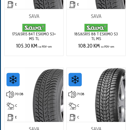
E
E
SAVA
SAVA
175/65R15 84T ESKIMO S3+
185/65R15 88 T ESKIMO S3
MS TL
TL MS
105.30 KM
108.20 KM
sa PDV-om
sa PDV-om
70 DB
71 DB
C
C
E
C
SAVA
SAVA