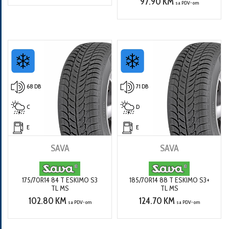
97.90 KM
sa PDV-om
68 DB
71 DB
C
D
E
E
SAVA
SAVA
175/70R14 84 T ESKIMO S3
185/70R14 88 T ESKIMO S3+
TL MS
TL MS
102.80 KM
124.70 KM
sa PDV-om
sa PDV-om