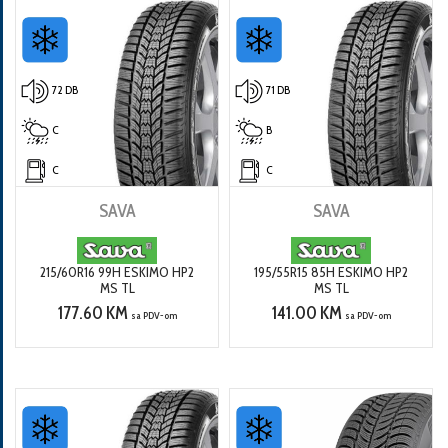
72 DB
71 DB
C
B
C
C
SAVA
SAVA
215/60R16 99H ESKIMO HP2
195/55R15 85H ESKIMO HP2
MS TL
MS TL
177.60 KM
141.00 KM
sa PDV-om
sa PDV-om