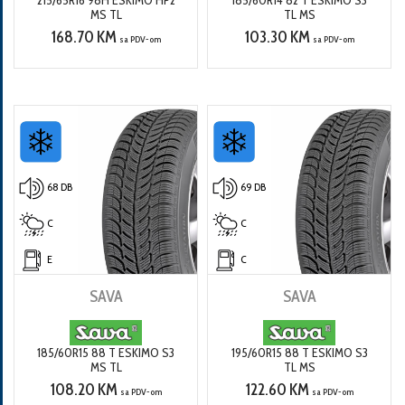
215/65R16 98H ESKIMO HP2
185/60R14 82 T ESKIMO S3
MS TL
TL MS
168.70 KM
103.30 KM
sa PDV-om
sa PDV-om
68 DB
69 DB
C
C
E
C
SAVA
SAVA
185/60R15 88 T ESKIMO S3
195/60R15 88 T ESKIMO S3
MS TL
TL MS
108.20 KM
122.60 KM
sa PDV-om
sa PDV-om