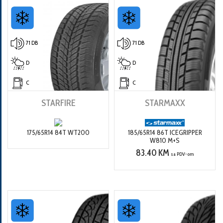
71 DB
71 DB
D
D
C
C
STARFIRE
STARMAXX
175/65R14 84T WT200
185/65R14 86T ICEGRIPPER
W810 M+S
83.40 KM
sa PDV-om