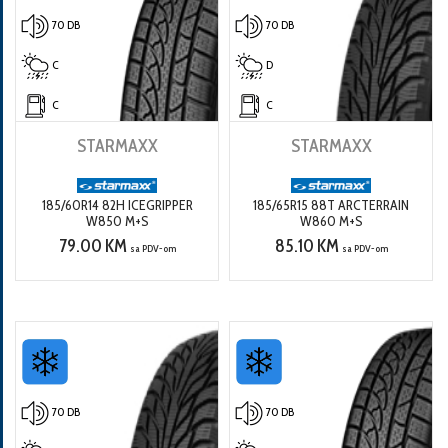
70 DB
70 DB
C
D
C
C
STARMAXX
STARMAXX
185/60R14 82H ICEGRIPPER
185/65R15 88T ARCTERRAIN
W850 M+S
W860 M+S
79.00 KM
85.10 KM
sa PDV-om
sa PDV-om
70 DB
70 DB