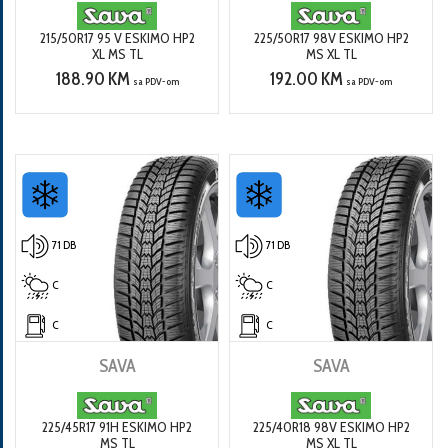
215/50R17 95 V ESKIMO HP2
225/50R17 98V ESKIMO HP2
XL MS TL
MS XL TL
188.90 KM
192.00 KM
sa PDV-om
sa PDV-om
71 DB
71 DB
C
C
C
C
SAVA
SAVA
225/45R17 91H ESKIMO HP2
225/40R18 98V ESKIMO HP2
MS TL
MS XL TL