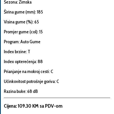
Sezona: Zimska
Širina gume (mm): 185
Visina gume (%): 65
Informacije
o
Promjer gume (col): 15
automobilu
Program: Auto Gume
Index brzine: T
Marka
Index opterećenja: 88
i
model
Prianjanje na mokroj cesti: C
automobila
Učinkovitost potrošnje goriva: C
Razina buke: 68 dB
Proizvođač
Cijena: 109.30 KM sa PDV-om