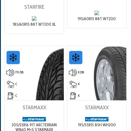
STARFIRE
195/60R15 88T WT200
185/60R15 88T WT200 XL
70 DB
X DB
C
X
C
X
STARMAXX
STARMAXX
205/55R16 91T ARCTERRAIN
195/55R15 85H WH200
W860 M+S STARMAXX