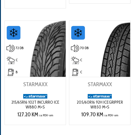
72 DB
70 DB
C
C
B
C
STARMAXX
STARMAXX
215/65R16 102T INCURRO ICE
205/60R16 92H ICEGRIPPER
W880 M+S
W850 M+S
127.20 KM
109.70 KM
sa PDV-om
sa PDV-om