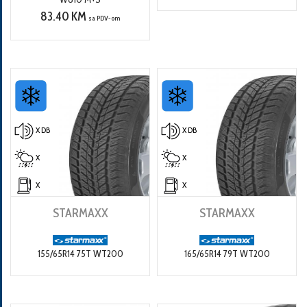
83.40 KM
sa PDV-om
X DB
X DB
X
X
X
X
STARMAXX
STARMAXX
155/65R14 75T WT200
165/65R14 79T WT200