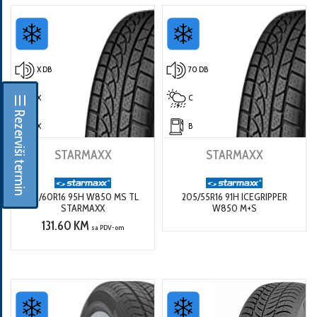
X DB
70 DB
X
C
☰ Rezerviši termin
X
B
STARMAXX
STARMAXX
215/60R16 95H W850 MS TL
205/55R16 91H ICEGRIPPER
STARMAXX
W850 M+S
131.60 KM
sa PDV-om