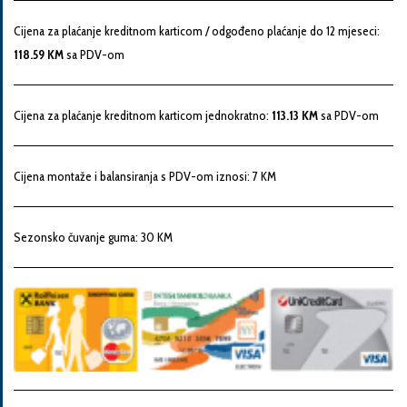
Snaga
Cijena za plaćanje kreditnom karticom / odgođeno plaćanje do 12 mjeseci:
motora
118.59 KM
sa PDV-om
Godina
Cijena za plaćanje kreditnom karticom jednokratno:
113.13 KM
sa PDV-om
proizvodnje
Cijena montaže i balansiranja s PDV-om iznosi: 7 KM
Broj
šasije
Sezonsko čuvanje guma: 30 KM
Vaša
poruka