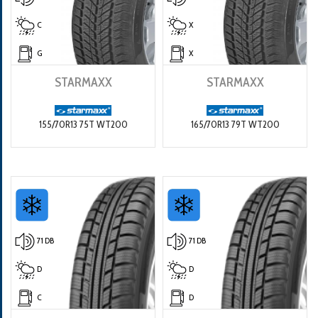
C
X
G
X
STARMAXX
STARMAXX
155/70R13 75T WT200
165/70R13 79T WT200
71 DB
71 DB
D
D
C
D