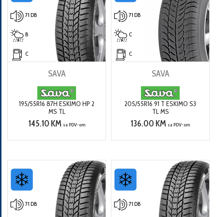
71 DB
71 DB
B
C
C
C
SAVA
SAVA
195/55R16 87H ESKIMO HP 2
205/55R16 91 T ESKIMO S3
MS TL
TL MS
145.10 KM
136.00 KM
sa PDV-om
sa PDV-om
71 DB
71 DB