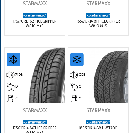
STARMAXX
STARMAXX
175/70R13 82T ICEGRIPPER
165/70R14 81T ICEGRIPPER
W810 M+S
W810 M+S
71 DB
X DB
D
X
C
X
STARMAXX
STARMAXX
175/70R14 86T ICEGRIPPER
185/70R14 88T WT200
W810 M+S