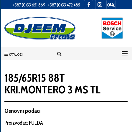
+387 (0)33 651 669
+387 (0)33 472 485
Informacije
o
Vama
KATALOZI
Vaše
ime
185/65R15 88T
KRI.MONTERO 3 MS TL
Vaša
adresa
Osnovni podaci
Proizvođač: FULDA
Broj
telefona