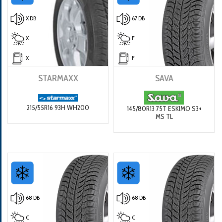
X DB
67 DB
X
F
X
F
STARMAXX
SAVA
215/55R16 93H WH200
145/80R13 75T ESKIMO S3+
MS TL
68 DB
68 DB
C
C