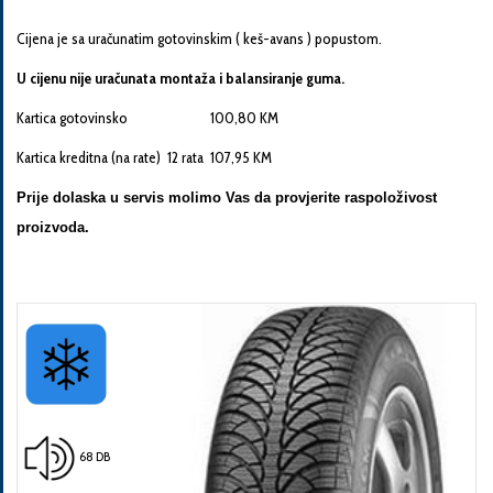
Cijena je sa uračunatim gotovinskim ( keš-avans ) popustom.
U cijenu nije uračunata montaža i balansiranje guma.
Kartica gotovinsko 100,80 KM
Pošalji
Kartica kreditna (na rate) 12 rata 107,95 KM
Prije dolaska u servis molimo Vas da provjerite raspoloživost
proizvoda.
68 DB