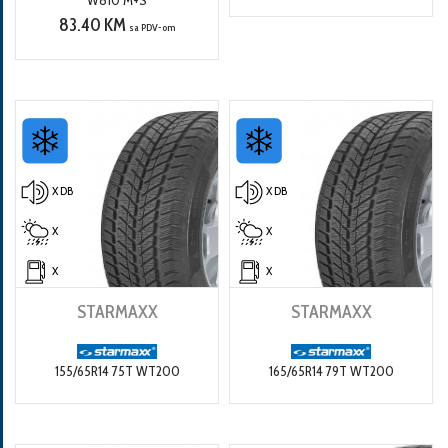
83.40 KM
sa PDV-om
X DB
X DB
X
X
X
X
STARMAXX
STARMAXX
155/65R14 75T WT200
165/65R14 79T WT200