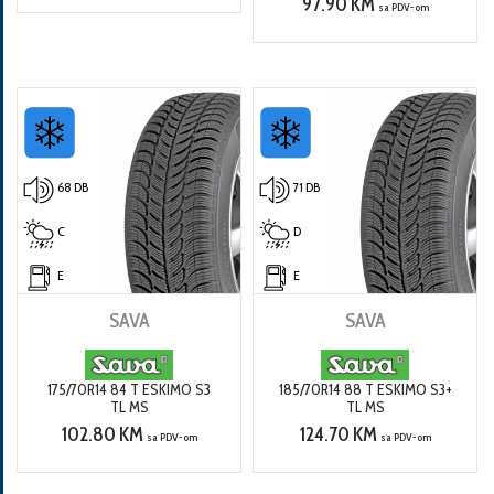
97.90 KM
sa PDV-om
68 DB
71 DB
C
D
E
E
SAVA
SAVA
175/70R14 84 T ESKIMO S3
185/70R14 88 T ESKIMO S3+
TL MS
TL MS
102.80 KM
124.70 KM
sa PDV-om
sa PDV-om