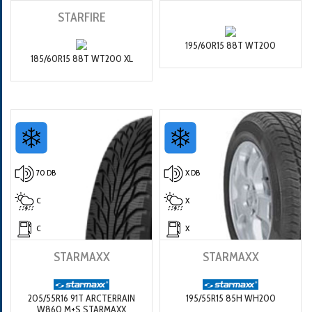
STARFIRE
195/60R15 88T WT200
185/60R15 88T WT200 XL
70 DB
X DB
C
X
C
X
STARMAXX
STARMAXX
205/55R16 91T ARCTERRAIN
195/55R15 85H WH200
W860 M+S STARMAXX