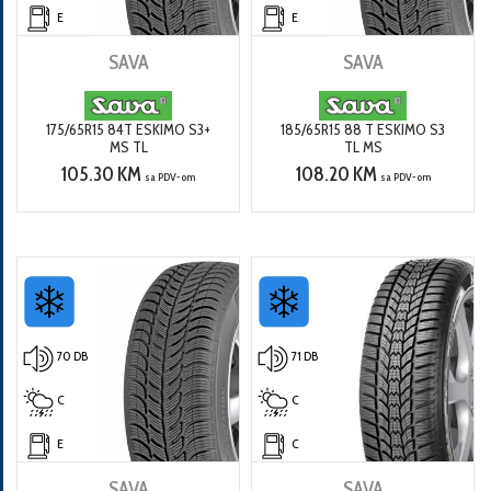
E
E
SAVA
SAVA
175/65R15 84T ESKIMO S3+
185/65R15 88 T ESKIMO S3
MS TL
TL MS
105.30 KM
108.20 KM
sa PDV-om
sa PDV-om
70 DB
71 DB
C
C
E
C
SAVA
SAVA