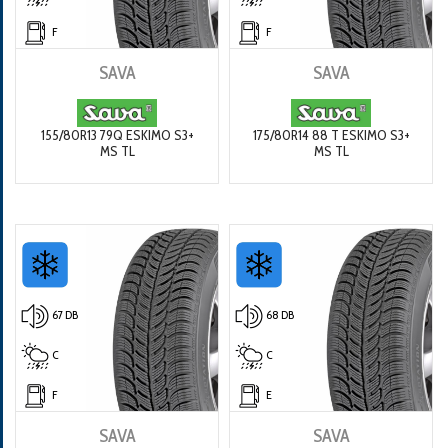
F
F
SAVA
SAVA
155/80R13 79Q ESKIMO S3+
175/80R14 88 T ESKIMO S3+
MS TL
MS TL
67 DB
68 DB
C
C
F
E
SAVA
SAVA