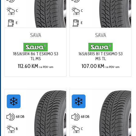
C
C
E
E
SAVA
SAVA
185/65R14 86 T ESKIMO S3
165/65R15 81 T ESKIMO S3
TL MS
MS TL
112.60 KM
107.00 KM
sa PDV-om
sa PDV-om
68 DB
68 DB
B
C