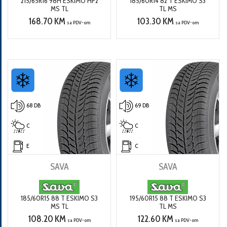
215/65R16 98H ESKIMO HP2
185/60R14 82 T ESKIMO S3
MS TL
TL MS
168.70 KM
103.30 KM
sa PDV-om
sa PDV-om
68 DB
69 DB
C
C
E
C
SAVA
SAVA
185/60R15 88 T ESKIMO S3
195/60R15 88 T ESKIMO S3
MS TL
TL MS
108.20 KM
122.60 KM
sa PDV-om
sa PDV-om