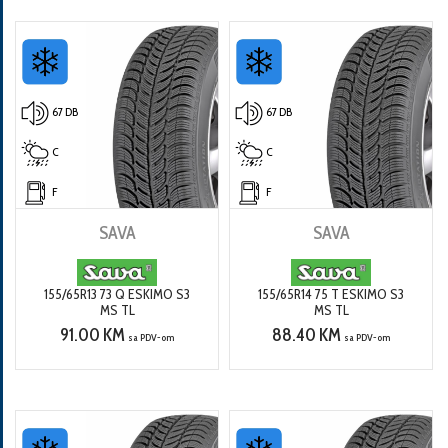
67 DB
67 DB
C
C
F
F
SAVA
SAVA
155/65R13 73 Q ESKIMO S3
155/65R14 75 T ESKIMO S3
MS TL
MS TL
91.00 KM
88.40 KM
sa PDV-om
sa PDV-om