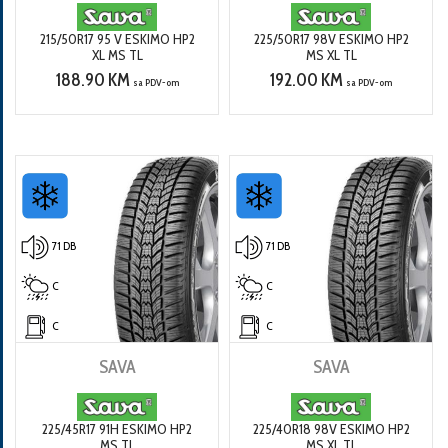
215/50R17 95 V ESKIMO HP2
225/50R17 98V ESKIMO HP2
XL MS TL
MS XL TL
188.90 KM
192.00 KM
sa PDV-om
sa PDV-om
71 DB
71 DB
C
C
C
C
SAVA
SAVA
225/45R17 91H ESKIMO HP2
225/40R18 98V ESKIMO HP2
MS TL
MS XL TL