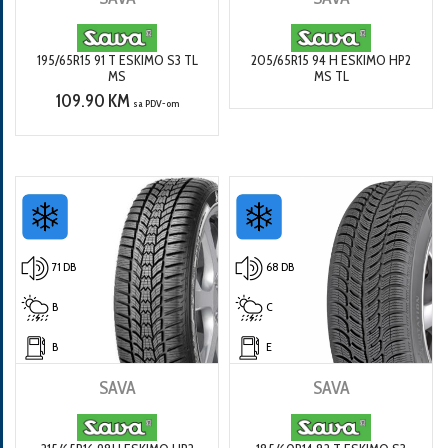
195/65R15 91 T ESKIMO S3 TL
205/65R15 94 H ESKIMO HP2
MS
MS TL
109.90 KM
sa PDV-om
71 DB
68 DB
B
C
B
E
SAVA
SAVA