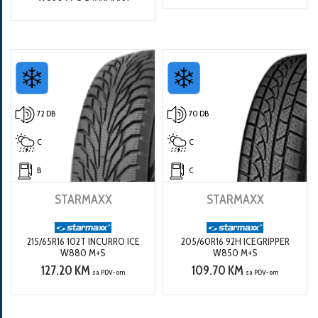
72 DB
70 DB
C
C
B
C
STARMAXX
STARMAXX
215/65R16 102T INCURRO ICE
205/60R16 92H ICEGRIPPER
W880 M+S
W850 M+S
127.20 KM
109.70 KM
sa PDV-om
sa PDV-om