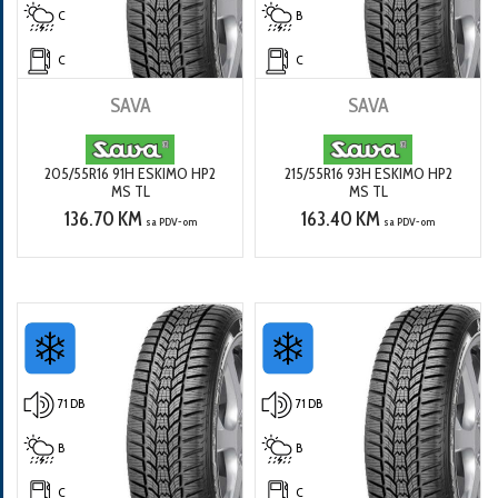
C
B
C
C
SAVA
SAVA
205/55R16 91H ESKIMO HP2
215/55R16 93H ESKIMO HP2
MS TL
MS TL
136.70 KM
163.40 KM
sa PDV-om
sa PDV-om
71 DB
71 DB
B
B
C
C