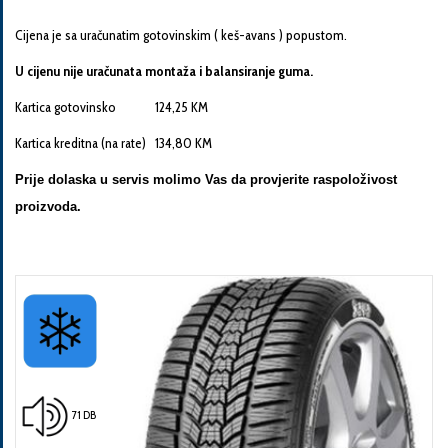
Cijena je sa uračunatim gotovinskim ( keš-avans ) popustom.
U cijenu nije uračunata montaža i balansiranje guma.
Kartica gotovinsko 124,25 KM
Pošalji
Kartica kreditna (na rate) 134,80 KM
Prije dolaska u servis molimo Vas da provjerite raspoloživost
proizvoda.
71 DB