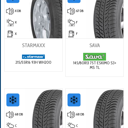
X DB
67 DB
X
F
X
F
STARMAXX
SAVA
215/55R16 93H WH200
145/80R13 75T ESKIMO S3+
MS TL
68 DB
68 DB
C
C