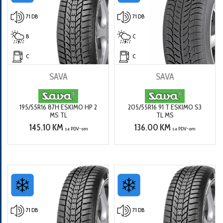
71 DB
71 DB
B
C
C
C
SAVA
SAVA
195/55R16 87H ESKIMO HP 2
205/55R16 91 T ESKIMO S3
MS TL
TL MS
145.10 KM
136.00 KM
sa PDV-om
sa PDV-om
71 DB
71 DB