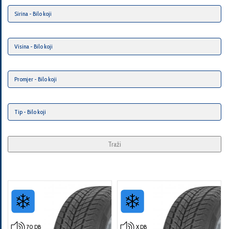
Traži
70 DB
X DB