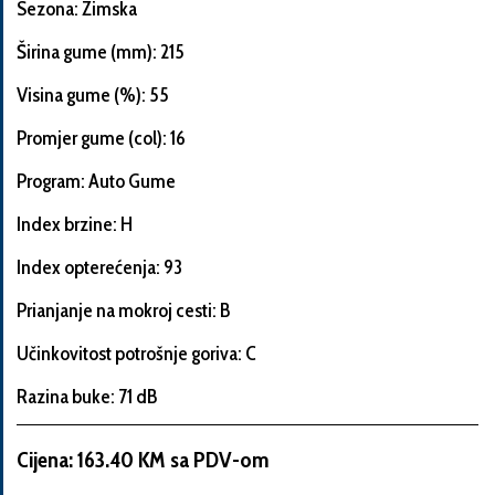
Sezona: Zimska
Širina gume (mm): 215
Visina gume (%): 55
Informacije
o
Promjer gume (col): 16
automobilu
Program: Auto Gume
Index brzine: H
Marka
Index opterećenja: 93
i
model
Prianjanje na mokroj cesti: B
automobila
Učinkovitost potrošnje goriva: C
Razina buke: 71 dB
Proizvođač
Cijena: 163.40 KM sa PDV-om