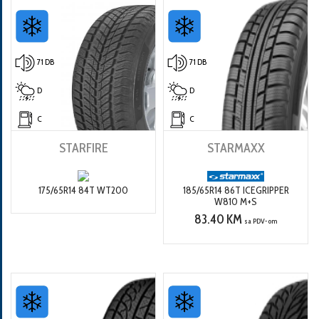
71 DB
71 DB
D
D
C
C
STARFIRE
STARMAXX
175/65R14 84T WT200
185/65R14 86T ICEGRIPPER
W810 M+S
83.40 KM
sa PDV-om