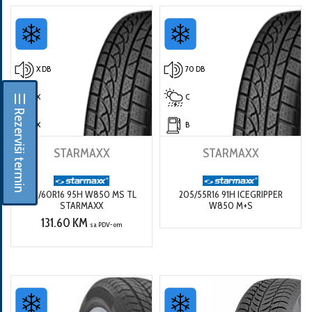
X DB
70 DB
X
C
☰ Rezerviši termin
X
B
STARMAXX
STARMAXX
215/60R16 95H W850 MS TL
205/55R16 91H ICEGRIPPER
STARMAXX
W850 M+S
131.60 KM
sa PDV-om