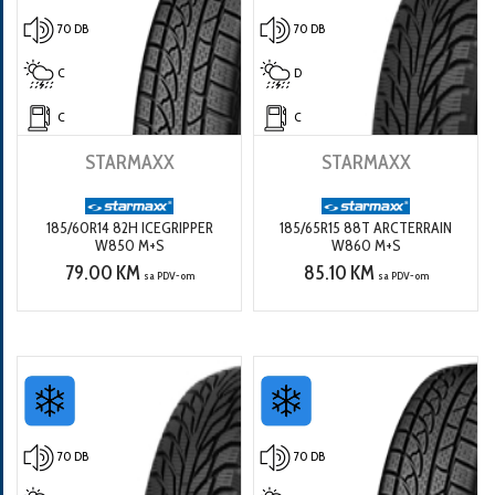
70 DB
70 DB
C
D
C
C
STARMAXX
STARMAXX
185/60R14 82H ICEGRIPPER
185/65R15 88T ARCTERRAIN
W850 M+S
W860 M+S
79.00 KM
85.10 KM
sa PDV-om
sa PDV-om
70 DB
70 DB