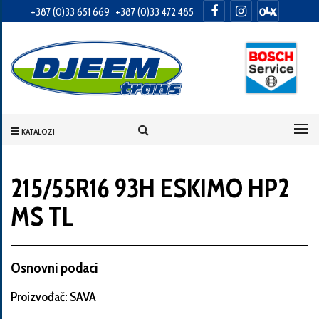
+387 (0)33 651 669
+387 (0)33 472 485
Informacije
o
Vama
KATALOZI
Vaše
ime
215/55R16 93H ESKIMO HP2
MS TL
Vaša
adresa
Osnovni podaci
Proizvođač: SAVA
Broj
telefona