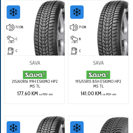
72 DB
71 DB
C
B
C
C
SAVA
SAVA
215/60R16 99H ESKIMO HP2
195/55R15 85H ESKIMO HP2
MS TL
MS TL
177.60 KM
141.00 KM
sa PDV-om
sa PDV-om