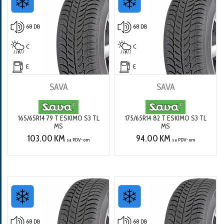
68 DB
68 DB
C
C
E
E
SAVA
SAVA
165/65R14 79 T ESKIMO S3 TL
175/65R14 82 T ESKIMO S3 TL
MS
MS
103.00 KM
94.00 KM
sa PDV-om
sa PDV-om
68 DB
68 DB