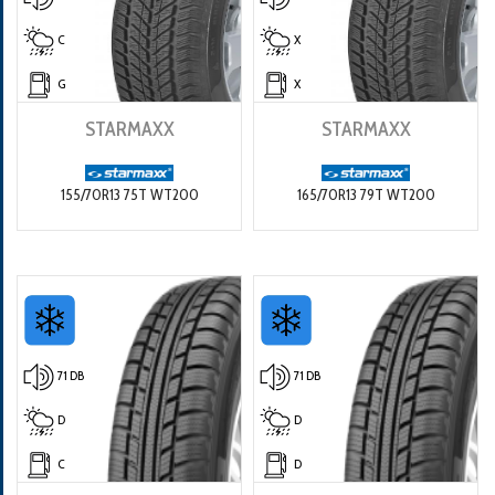
C
X
G
X
STARMAXX
STARMAXX
155/70R13 75T WT200
165/70R13 79T WT200
71 DB
71 DB
D
D
C
D