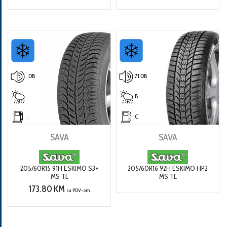
. DB
71 DB
.
B
.
C
SAVA
SAVA
205/60R15 91H ESKIMO S3+
205/60R16 92H ESKIMO HP2
MS TL
MS TL
173.80 KM
sa PDV-om