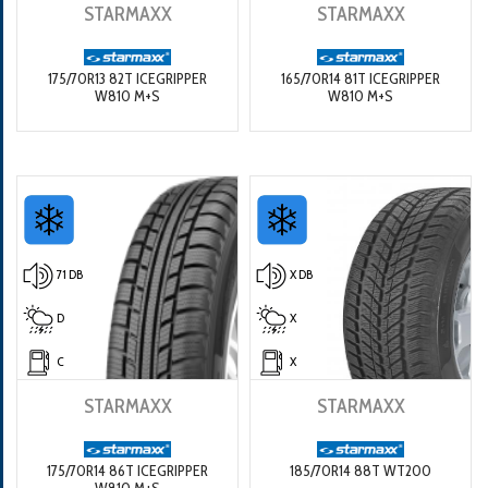
STARMAXX
STARMAXX
175/70R13 82T ICEGRIPPER
165/70R14 81T ICEGRIPPER
W810 M+S
W810 M+S
71 DB
X DB
D
X
C
X
STARMAXX
STARMAXX
175/70R14 86T ICEGRIPPER
185/70R14 88T WT200
W810 M+S