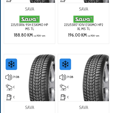
SAVA
SAVA
225/55R16 95H ESKIMO HP
225/55R17 101V ESKIMO HP2
MS TL
XL MS TL
188.80 KM
196.00 KM
sa PDV-om
sa PDV-om
71 DB
71 DB
C
C
C
C
SAVA
SAVA