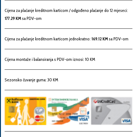
Snaga
Cijena za plaćanje kreditnom karticom / odgođeno plaćanje do 12 mjeseci:
motora
177.29 KM
sa PDV-om
Godina
Cijena za plaćanje kreditnom karticom jednokratno:
169.12 KM
sa PDV-om
proizvodnje
Cijena montaže i balansiranja s PDV-om iznosi: 10 KM
Broj
šasije
Sezonsko čuvanje guma: 30 KM
Vaša
poruka