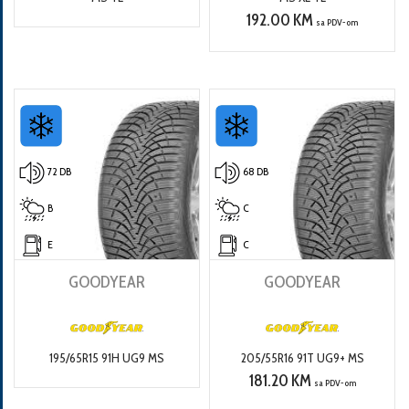
192.00 KM
sa PDV-om
72 DB
68 DB
B
C
E
C
GOODYEAR
GOODYEAR
195/65R15 91H UG9 MS
205/55R16 91T UG9+ MS
181.20 KM
sa PDV-om