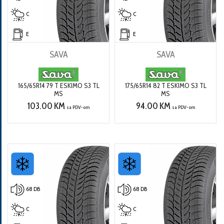
C
C
E
E
SAVA
SAVA
165/65R14 79 T ESKIMO S3 TL
175/65R14 82 T ESKIMO S3 TL
MS
MS
103.00 KM
94.00 KM
sa PDV-om
sa PDV-om
68 DB
68 DB
C
C