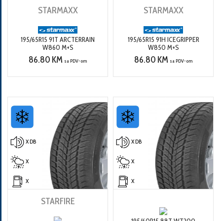
STARMAXX
STARMAXX
195/65R15 91T ARCTERRAIN
195/65R15 91H ICEGRIPPER
W860 M+S
W850 M+S
86.80 KM
86.80 KM
sa PDV-om
sa PDV-om
X DB
X DB
X
X
X
X
STARFIRE
195/60R15 88T WT200