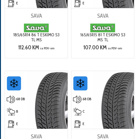
E
E
SAVA
SAVA
185/65R14 86 T ESKIMO S3
165/65R15 81 T ESKIMO S3
TL MS
MS TL
112.60 KM
107.00 KM
sa PDV-om
sa PDV-om
68 DB
68 DB
B
C
E
E
SAVA
SAVA