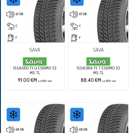
67 DB
67 DB
C
C
F
F
SAVA
SAVA
155/65R13 73 Q ESKIMO S3
155/65R14 75 T ESKIMO S3
MS TL
MS TL
91.00 KM
88.40 KM
sa PDV-om
sa PDV-om
68 DB
68 DB