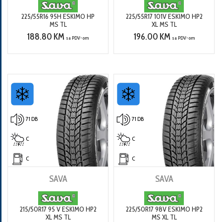
225/55R16 95H ESKIMO HP
225/55R17 101V ESKIMO HP2
MS TL
XL MS TL
188.80 KM
196.00 KM
sa PDV-om
sa PDV-om
71 DB
71 DB
C
C
C
C
SAVA
SAVA
215/50R17 95 V ESKIMO HP2
225/50R17 98V ESKIMO HP2
XL MS TL
MS XL TL