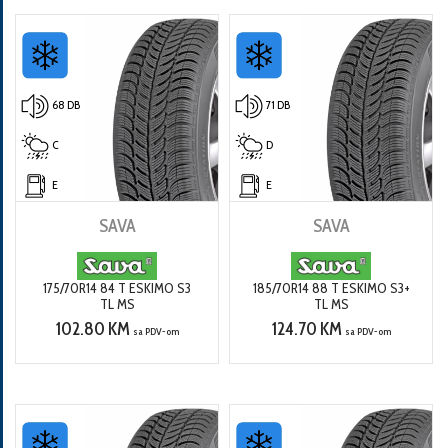
68 DB
71 DB
C
D
E
E
SAVA
SAVA
175/70R14 84 T ESKIMO S3
185/70R14 88 T ESKIMO S3+
TL MS
TL MS
102.80 KM
124.70 KM
sa PDV-om
sa PDV-om