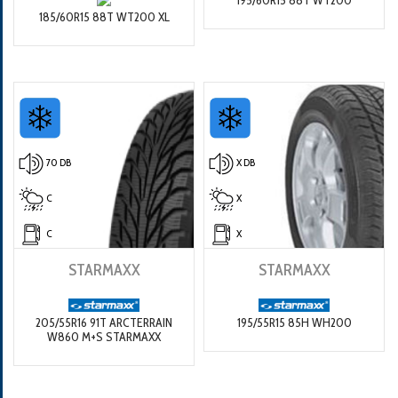
185/60R15 88T WT200 XL
70 DB
X DB
C
X
C
X
STARMAXX
STARMAXX
205/55R16 91T ARCTERRAIN
195/55R15 85H WH200
W860 M+S STARMAXX