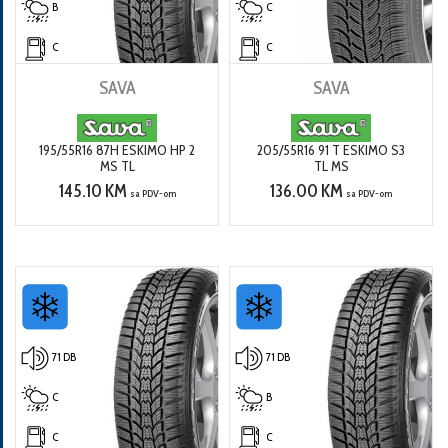
B
C
C
C
SAVA
SAVA
195/55R16 87H ESKIMO HP 2
205/55R16 91 T ESKIMO S3
MS TL
TL MS
145.10 KM
136.00 KM
sa PDV-om
sa PDV-om
71 DB
71 DB
C
B
C
C