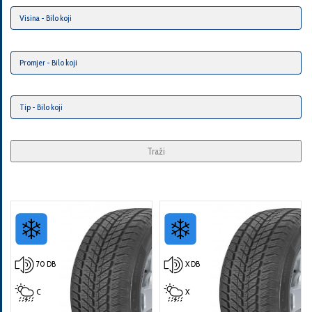
Traži
70 DB
X DB
C
X