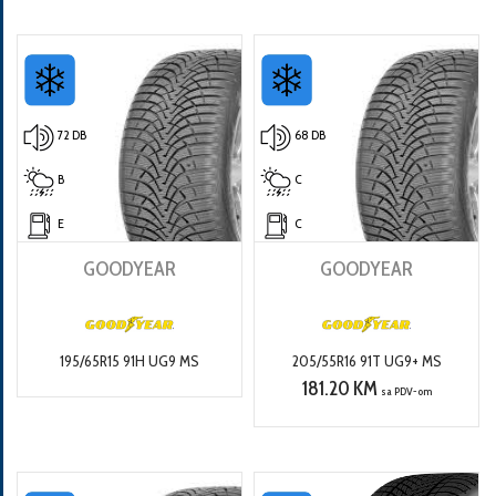
72 DB
68 DB
B
C
E
C
GOODYEAR
GOODYEAR
195/65R15 91H UG9 MS
205/55R16 91T UG9+ MS
181.20 KM
sa PDV-om