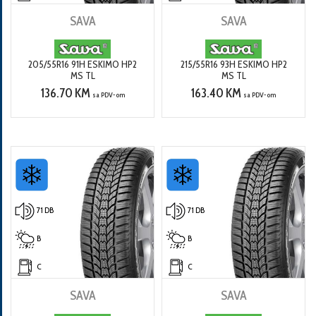
SAVA
SAVA
205/55R16 91H ESKIMO HP2
215/55R16 93H ESKIMO HP2
MS TL
MS TL
136.70 KM
163.40 KM
sa PDV-om
sa PDV-om
71 DB
71 DB
B
B
C
C
SAVA
SAVA