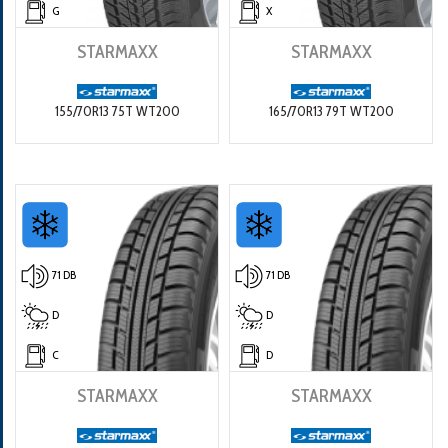
G
X
STARMAXX
STARMAXX
155/70R13 75T WT200
165/70R13 79T WT200
71 DB
71 DB
D
D
C
D
STARMAXX
STARMAXX