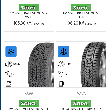
175/65R15 84T ESKIMO S3+
185/65R15 88 T ESKIMO S3
MS TL
TL MS
105.30 KM
108.20 KM
sa PDV-om
sa PDV-om
70 DB
71 DB
C
C
E
C
SAVA
SAVA
195/65R15 91 T ESKIMO S3 TL
205/65R15 94 H ESKIMO HP2