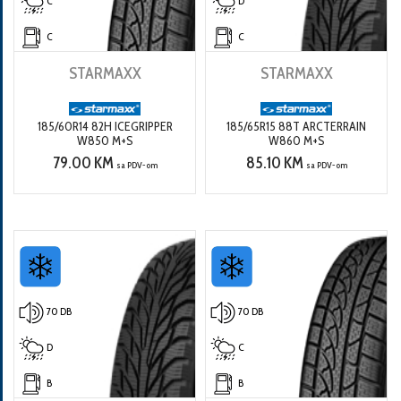
C
D
C
C
STARMAXX
STARMAXX
185/60R14 82H ICEGRIPPER
185/65R15 88T ARCTERRAIN
W850 M+S
W860 M+S
79.00 KM
85.10 KM
sa PDV-om
sa PDV-om
70 DB
70 DB
D
C
B
B