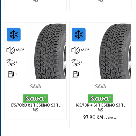
68 DB
68 DB
C
C
E
E
SAVA
SAVA
175/70R13 82 T ESKIMO S3 TL
165/70R14 81 T ESKIMO S3 TL
MS
MS
97.90 KM
sa PDV-om