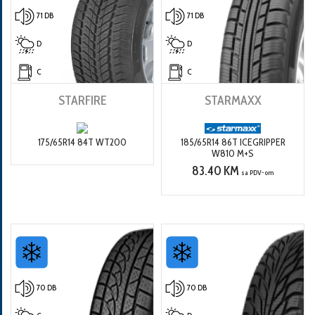
71 DB
71 DB
D
D
C
C
STARFIRE
STARMAXX
175/65R14 84T WT200
185/65R14 86T ICEGRIPPER
W810 M+S
83.40 KM
sa PDV-om
70 DB
70 DB