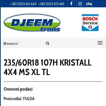
+387 (0)33 651 669
+387 (0)33 472 485
Informacije
o
Vama
KATALOZI
Vaše
ime
235/60R18 107H KRISTALL
4X4 MS XL TL
Vaša
adresa
Osnovni podaci
Proizvođač: FULDA
Broj
telefona