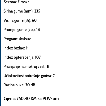
Sezona: Zimska
Širina gume (mm): 235
Visina gume (%): 60
Informacije
o
Promjer gume (col): 18
automobilu
Program: 4x4suv
Index brzine: H
Marka
Index opterećenja: 107
i
model
Prianjanje na mokroj cesti: B
automobila
Učinkovitost potrošnje goriva: C
Razina buke: 70 dB
Proizvođač
Cijena: 250.40 KM sa PDV-om