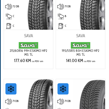
72 DB
71 DB
C
B
C
C
SAVA
SAVA
215/60R16 99H ESKIMO HP2
195/55R15 85H ESKIMO HP2
MS TL
MS TL
177.60 KM
141.00 KM
sa PDV-om
sa PDV-om
71 DB
71 DB