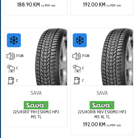
188.90 KM
192.00 KM
sa PDV-om
sa PDV-om
71 DB
71 DB
C
C
C
C
SAVA
SAVA
225/45R17 91H ESKIMO HP2
225/40R18 98V ESKIMO HP2
MS TL
MS XL TL
192.00 KM
sa PDV-om