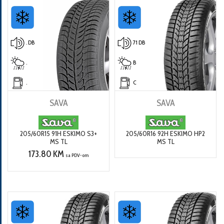
. DB
71 DB
.
B
.
C
SAVA
SAVA
205/60R15 91H ESKIMO S3+
205/60R16 92H ESKIMO HP2
MS TL
MS TL
173.80 KM
sa PDV-om