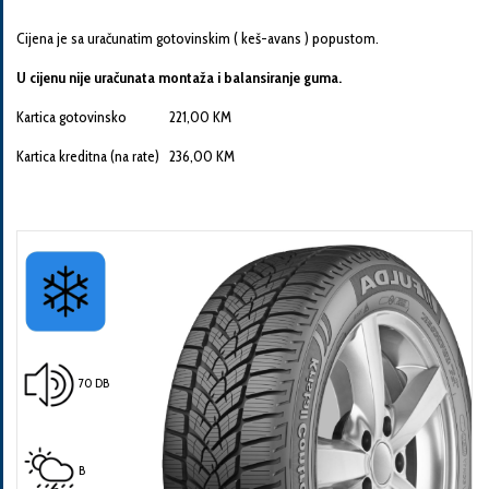
Cijena je sa uračunatim gotovinskim ( keš-avans ) popustom.
U cijenu nije uračunata montaža i balansiranje guma.
Kartica gotovinsko 221,00 KM
Pošalji
Kartica kreditna (na rate) 236,00 KM
70 DB
B