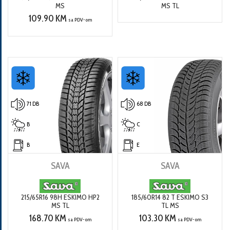
MS
MS TL
109.90 KM
sa PDV-om
71 DB
68 DB
B
C
B
E
SAVA
SAVA
215/65R16 98H ESKIMO HP2
185/60R14 82 T ESKIMO S3
MS TL
TL MS
168.70 KM
103.30 KM
sa PDV-om
sa PDV-om