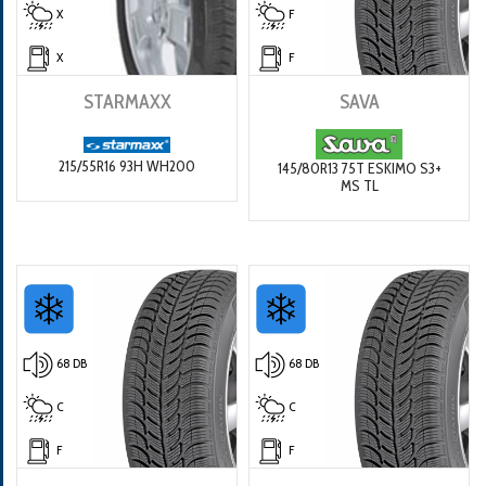
X
F
X
F
STARMAXX
SAVA
215/55R16 93H WH200
145/80R13 75T ESKIMO S3+
MS TL
68 DB
68 DB
C
C
F
F