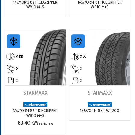
175/70R13 82T ICEGRIPPER
165/70R14 81T ICEGRIPPER
W810 M+S
W810 M+S
71 DB
X DB
D
X
C
X
STARMAXX
STARMAXX
175/70R14 86T ICEGRIPPER
185/70R14 88T WT200
W810 M+S
83.40 KM
sa PDV-om