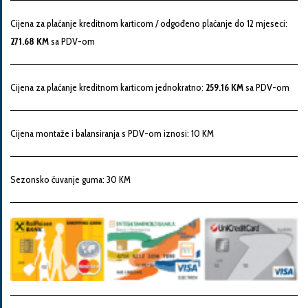
Snaga
Cijena za plaćanje kreditnom karticom / odgođeno plaćanje do 12 mjeseci:
motora
271.68 KM
sa PDV-om
Godina
Cijena za plaćanje kreditnom karticom jednokratno:
259.16 KM
sa PDV-om
proizvodnje
Cijena montaže i balansiranja s PDV-om iznosi: 10 KM
Broj
šasije
Sezonsko čuvanje guma: 30 KM
Vaša
poruka