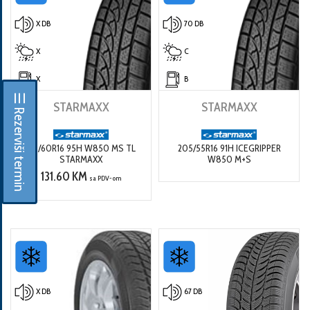
X DB
70 DB
X
C
X
B
☰ Rezerviši termin
STARMAXX
STARMAXX
215/60R16 95H W850 MS TL
205/55R16 91H ICEGRIPPER
STARMAXX
W850 M+S
131.60 KM
sa PDV-om
X DB
67 DB