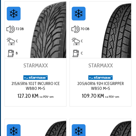
72 DB
70 DB
C
C
B
C
STARMAXX
STARMAXX
215/65R16 102T INCURRO ICE
205/60R16 92H ICEGRIPPER
W880 M+S
W850 M+S
127.20 KM
109.70 KM
sa PDV-om
sa PDV-om