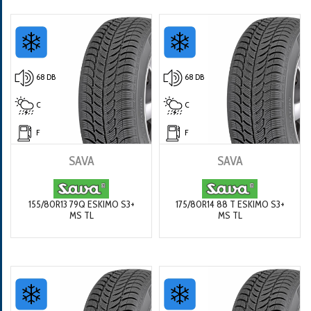
68 DB
68 DB
C
C
F
F
SAVA
SAVA
155/80R13 79Q ESKIMO S3+
175/80R14 88 T ESKIMO S3+
MS TL
MS TL