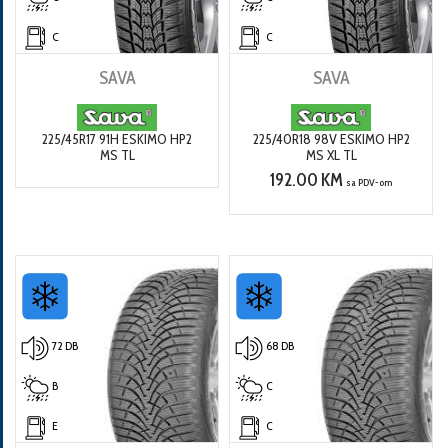
C
C
SAVA
SAVA
225/45R17 91H ESKIMO HP2
225/40R18 98V ESKIMO HP2
MS TL
MS XL TL
192.00 KM
sa PDV-om
72 DB
68 DB
B
C
E
C