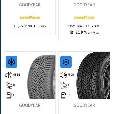
GOODYEAR
GOODYEAR
195/65R15 91H UG9 MS
205/55R16 91T UG9+ MS
181.20 KM
sa PDV-om
68 DB
71 DB
B
B
E
D
GOODYEAR
GOODYEAR