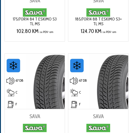
SAVA
SAVA
175/70R14 84 T ESKIMO S3
185/70R14 88 T ESKIMO S3+
TL MS
TL MS
102.80 KM
124.70 KM
sa PDV-om
sa PDV-om
67 DB
67 DB
C
C
F
F
SAVA
SAVA