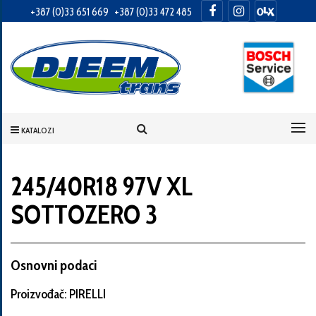
+387 (0)33 651 669
+387 (0)33 472 485
Informacije
o
Vama
KATALOZI
Vaše
ime
245/40R18 97V XL
SOTTOZERO 3
Vaša
adresa
Osnovni podaci
Proizvođač: PIRELLI
Broj
telefona