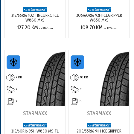
215/65R16 102T INCURRO ICE
205/60R16 92H ICEGRIPPER
W880 M+S
W850 M+S
127.20 KM
109.70 KM
sa PDV-om
sa PDV-om
X DB
70 DB
X
C
X
B
STARMAXX
STARMAXX
215/60R16 95H W850 MS TL
205/55R16 91H ICEGRIPPER