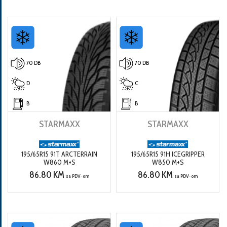
70 DB
70 DB
D
C
B
B
STARMAXX
STARMAXX
195/65R15 91T ARCTERRAIN
195/65R15 91H ICEGRIPPER
W860 M+S
W850 M+S
86.80 KM
86.80 KM
sa PDV-om
sa PDV-om