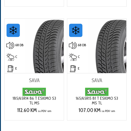
68 DB
68 DB
C
C
E
E
SAVA
SAVA
185/65R14 86 T ESKIMO S3
165/65R15 81 T ESKIMO S3
TL MS
MS TL
112.60 KM
107.00 KM
sa PDV-om
sa PDV-om