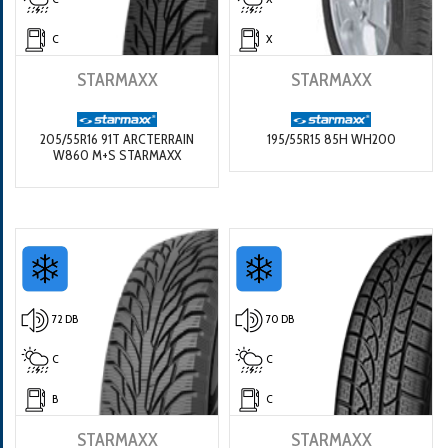
C
X
STARMAXX
STARMAXX
205/55R16 91T ARCTERRAIN
195/55R15 85H WH200
W860 M+S STARMAXX
72 DB
70 DB
C
C
B
C
STARMAXX
STARMAXX