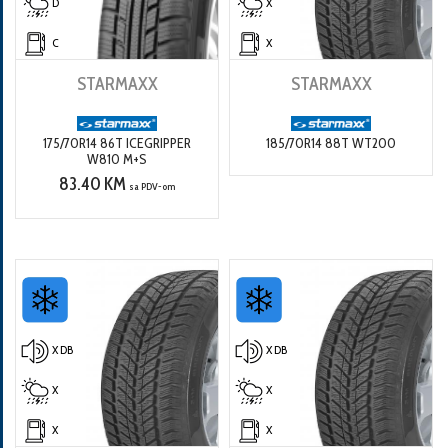
D
X
C
X
STARMAXX
STARMAXX
175/70R14 86T ICEGRIPPER
185/70R14 88T WT200
W810 M+S
83.40 KM
sa PDV-om
X DB
X DB
X
X
X
X