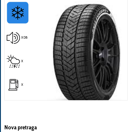
X DB
Pošalji
X
X
Nova pretraga