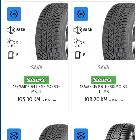
68 DB
68 DB
B
C
E
E
SAVA
SAVA
175/65R15 84T ESKIMO S3+
185/65R15 88 T ESKIMO S3
MS TL
TL MS
105.30 KM
108.20 KM
sa PDV-om
sa PDV-om