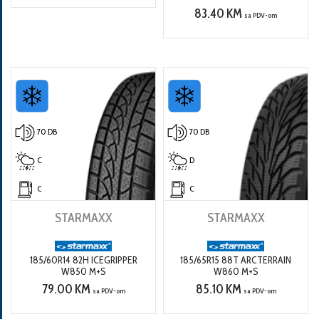
83.40 KM
sa PDV-om
70 DB
70 DB
C
D
C
C
STARMAXX
STARMAXX
185/60R14 82H ICEGRIPPER
185/65R15 88T ARCTERRAIN
W850 M+S
W860 M+S
79.00 KM
85.10 KM
sa PDV-om
sa PDV-om