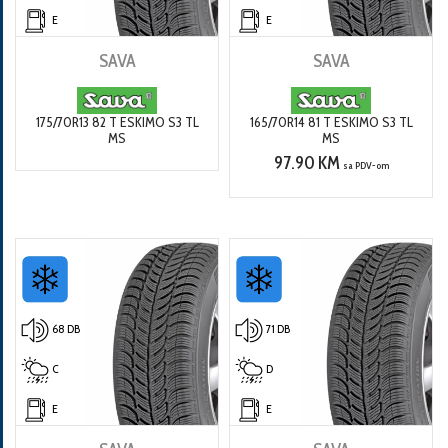
E
E
SAVA
SAVA
175/70R13 82 T ESKIMO S3 TL
165/70R14 81 T ESKIMO S3 TL
MS
MS
97.90 KM
sa PDV-om
68 DB
71 DB
C
D
E
E