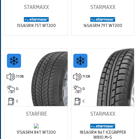
STARMAXX
STARMAXX
155/65R14 75T WT200
165/65R14 79T WT200
71 DB
71 DB
D
D
C
C
STARFIRE
STARMAXX
175/65R14 84T WT200
185/65R14 86T ICEGRIPPER
W810 M+S