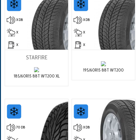
X DB
X DB
X
X
X
X
STARFIRE
195/60R15 88T WT200
185/60R15 88T WT200 XL
70 DB
X DB
C
X