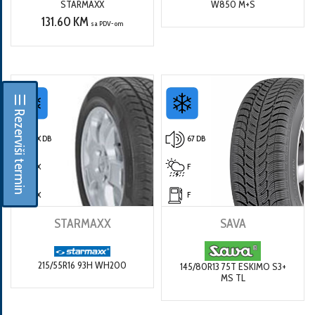
STARMAXX
W850 M+S
131.60 KM
sa PDV-om
☰ Rezerviši termin
X DB
67 DB
X
F
X
F
STARMAXX
SAVA
215/55R16 93H WH200
145/80R13 75T ESKIMO S3+
MS TL