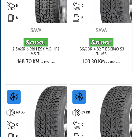
B
C
B
E
SAVA
SAVA
215/65R16 98H ESKIMO HP2
185/60R14 82 T ESKIMO S3
MS TL
TL MS
168.70 KM
103.30 KM
sa PDV-om
sa PDV-om
68 DB
69 DB
C
C
E
C