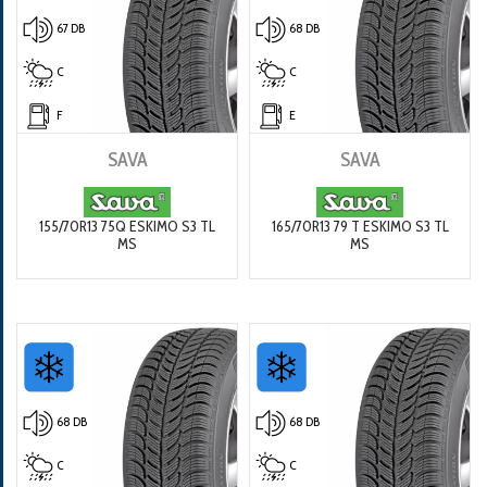
67 DB
68 DB
C
C
F
E
SAVA
SAVA
155/70R13 75Q ESKIMO S3 TL
165/70R13 79 T ESKIMO S3 TL
MS
MS
68 DB
68 DB
C
C