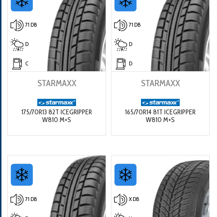
71 DB
71 DB
D
D
C
D
STARMAXX
STARMAXX
175/70R13 82T ICEGRIPPER
165/70R14 81T ICEGRIPPER
W810 M+S
W810 M+S
71 DB
X DB