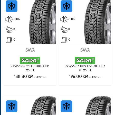
71 DB
71 DB
B
B
C
C
SAVA
SAVA
225/55R16 95H ESKIMO HP
225/55R17 101V ESKIMO HP2
MS TL
XL MS TL
188.80 KM
196.00 KM
sa PDV-om
sa PDV-om