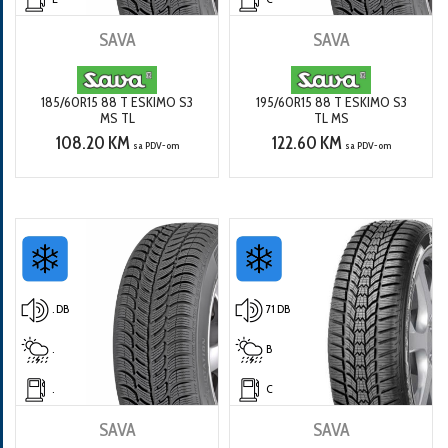
SAVA
SAVA
185/60R15 88 T ESKIMO S3
195/60R15 88 T ESKIMO S3
MS TL
TL MS
108.20 KM
122.60 KM
sa PDV-om
sa PDV-om
. DB
71 DB
.
B
.
C
SAVA
SAVA