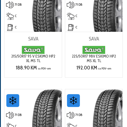
71 DB
71 DB
C
C
C
C
SAVA
SAVA
215/50R17 95 V ESKIMO HP2
225/50R17 98V ESKIMO HP2
XL MS TL
MS XL TL
188.90 KM
192.00 KM
sa PDV-om
sa PDV-om
71 DB
71 DB
C
C