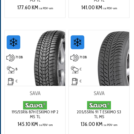
MS TL
MS TL
177.60 KM
141.00 KM
sa PDV-om
sa PDV-om
71 DB
71 DB
B
C
C
C
SAVA
SAVA
195/55R16 87H ESKIMO HP 2
205/55R16 91 T ESKIMO S3
MS TL
TL MS
145.10 KM
136.00 KM
sa PDV-om
sa PDV-om