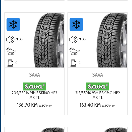
71 DB
71 DB
C
B
C
C
SAVA
SAVA
205/55R16 91H ESKIMO HP2
215/55R16 93H ESKIMO HP2
MS TL
MS TL
136.70 KM
163.40 KM
sa PDV-om
sa PDV-om