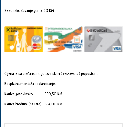
Snaga
motora
Sezonsko čuvanje guma: 30 KM
Godina
proizvodnje
Broj
šasije
Cijena je sa uračunatim gotovinskim ( keš-avans ) popustom.
Besplatna montaža i balansiranje.
Vaša
Kartica gotovinsko 350,50 KM
poruka
Kartica kreditna (na rate) 364,00 KM