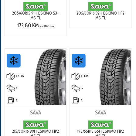
205/60R15 91H ESKIMO S3+
205/60R16 92H ESKIMO HP2
MS TL
MS TL
173.80 KM
sa PDV-om
72 DB
71 DB
C
B
C
C
SAVA
SAVA
215/60R16 99H ESKIMO HP2
195/55R15 85H ESKIMO HP2