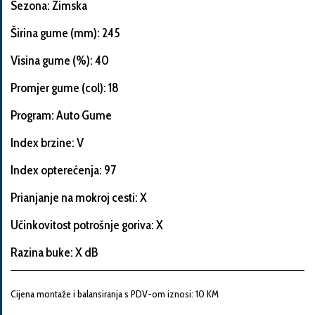
Sezona: Zimska
Širina gume (mm): 245
Visina gume (%): 40
Informacije
o
Promjer gume (col): 18
automobilu
Program: Auto Gume
Index brzine: V
Marka
Index opterećenja: 97
i
model
Prianjanje na mokroj cesti: X
automobila
Učinkovitost potrošnje goriva: X
Razina buke: X dB
Proizvođač
Cijena montaže i balansiranja s PDV-om iznosi: 10 KM