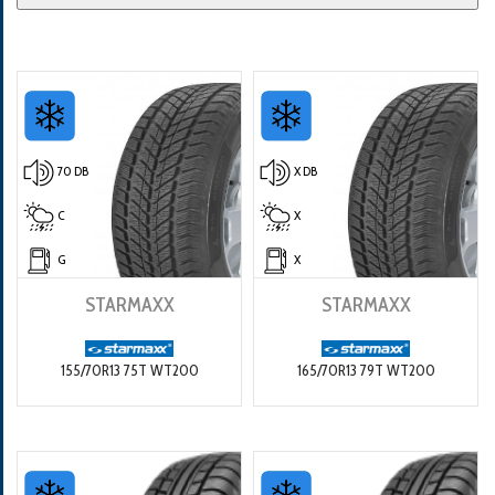
70 DB
X DB
C
X
G
X
STARMAXX
STARMAXX
155/70R13 75T WT200
165/70R13 79T WT200