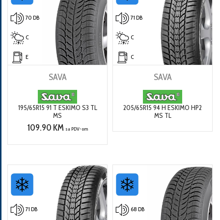
70 DB
71 DB
C
C
E
C
SAVA
SAVA
195/65R15 91 T ESKIMO S3 TL
205/65R15 94 H ESKIMO HP2
MS
MS TL
109.90 KM
sa PDV-om
71 DB
68 DB