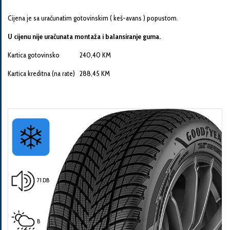
Cijena je sa uračunatim gotovinskim ( keš-avans ) popustom.
U cijenu nije uračunata montaža i balansiranje guma.
Kartica gotovinsko 240,40 KM
Pošalji
Kartica kreditna (na rate) 288,45 KM
71 DB
B