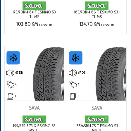
175/70R14 84 T ESKIMO S3
185/70R14 88 T ESKIMO S3+
TL MS
TL MS
102.80 KM
124.70 KM
sa PDV-om
sa PDV-om
67 DB
67 DB
C
C
F
F
SAVA
SAVA
155/65R13 73 Q ESKIMO S3
155/65R14 75 T ESKIMO S3
MS TL
MS TL