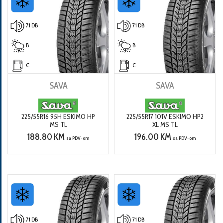
71 DB
71 DB
B
B
C
C
SAVA
SAVA
225/55R16 95H ESKIMO HP
225/55R17 101V ESKIMO HP2
MS TL
XL MS TL
188.80 KM
196.00 KM
sa PDV-om
sa PDV-om
71 DB
71 DB