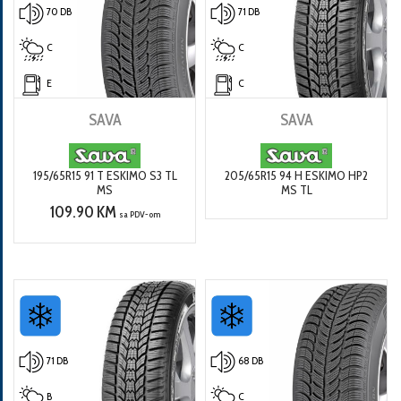
70 DB
71 DB
C
C
E
C
SAVA
SAVA
195/65R15 91 T ESKIMO S3 TL
205/65R15 94 H ESKIMO HP2
MS
MS TL
109.90 KM
sa PDV-om
71 DB
68 DB
B
C