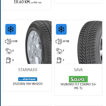
131.60 KM
sa PDV-om
X DB
67 DB
X
F
X
F
STARMAXX
SAVA
215/55R16 93H WH200
145/80R13 75T ESKIMO S3+
MS TL