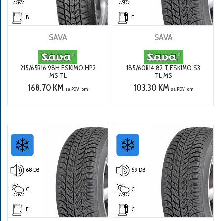
B
E
SAVA
SAVA
215/65R16 98H ESKIMO HP2
185/60R14 82 T ESKIMO S3
MS TL
TL MS
168.70 KM
103.30 KM
sa PDV-om
sa PDV-om
68 DB
69 DB
C
C
E
C