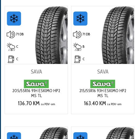
71 DB
71 DB
C
B
C
C
SAVA
SAVA
205/55R16 91H ESKIMO HP2
215/55R16 93H ESKIMO HP2
MS TL
MS TL
136.70 KM
163.40 KM
sa PDV-om
sa PDV-om