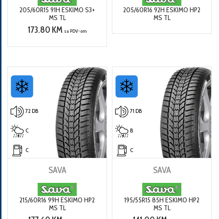
205/60R15 91H ESKIMO S3+
205/60R16 92H ESKIMO HP2
MS TL
MS TL
173.80 KM
sa PDV-om
72 DB
71 DB
C
B
C
C
SAVA
SAVA
215/60R16 99H ESKIMO HP2
195/55R15 85H ESKIMO HP2
MS TL
MS TL