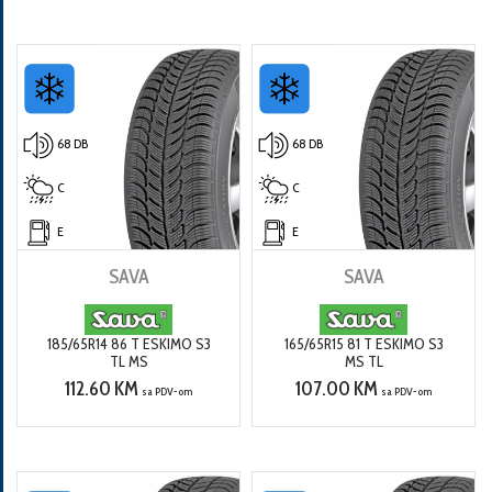
68 DB
68 DB
C
C
E
E
SAVA
SAVA
185/65R14 86 T ESKIMO S3
165/65R15 81 T ESKIMO S3
TL MS
MS TL
112.60 KM
107.00 KM
sa PDV-om
sa PDV-om