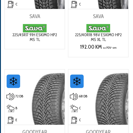
C
C
SAVA
SAVA
225/45R17 91H ESKIMO HP2
225/40R18 98V ESKIMO HP2
MS TL
MS XL TL
192.00 KM
sa PDV-om
72 DB
68 DB
B
C
E
C
GOODYEAR
GOODYEAR