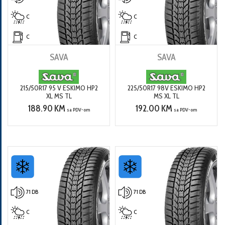
C
C
C
C
SAVA
SAVA
215/50R17 95 V ESKIMO HP2
225/50R17 98V ESKIMO HP2
XL MS TL
MS XL TL
188.90 KM
192.00 KM
sa PDV-om
sa PDV-om
71 DB
71 DB
C
C