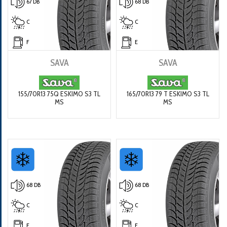
67 DB
68 DB
C
C
F
E
SAVA
SAVA
155/70R13 75Q ESKIMO S3 TL
165/70R13 79 T ESKIMO S3 TL
MS
MS
68 DB
68 DB
C
C
E
E