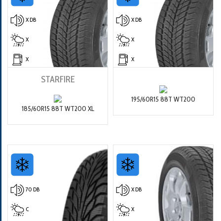
X DB
X DB
X
X
X
X
STARFIRE
195/60R15 88T WT200
185/60R15 88T WT200 XL
70 DB
X DB
C
X