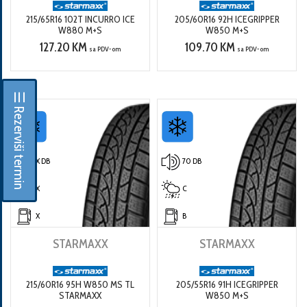
215/65R16 102T INCURRO ICE
205/60R16 92H ICEGRIPPER
W880 M+S
W850 M+S
127.20 KM
109.70 KM
sa PDV-om
sa PDV-om
☰ Rezerviši termin
X DB
70 DB
X
C
X
B
STARMAXX
STARMAXX
215/60R16 95H W850 MS TL
205/55R16 91H ICEGRIPPER
STARMAXX
W850 M+S