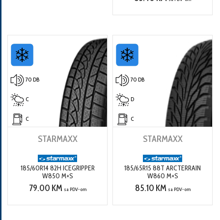
70 DB
70 DB
C
D
C
C
STARMAXX
STARMAXX
185/60R14 82H ICEGRIPPER
185/65R15 88T ARCTERRAIN
W850 M+S
W860 M+S
79.00 KM
85.10 KM
sa PDV-om
sa PDV-om