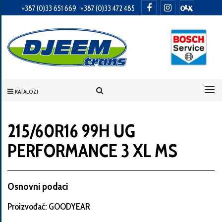
+387 (0)33 651 669
+387 (0)33 472 485
Informacije
o
Vama
KATALOZI
Vaše
ime
215/60R16 99H UG
PERFORMANCE 3 XL MS
Vaša
adresa
Osnovni podaci
Proizvođač: GOODYEAR
Broj
telefona