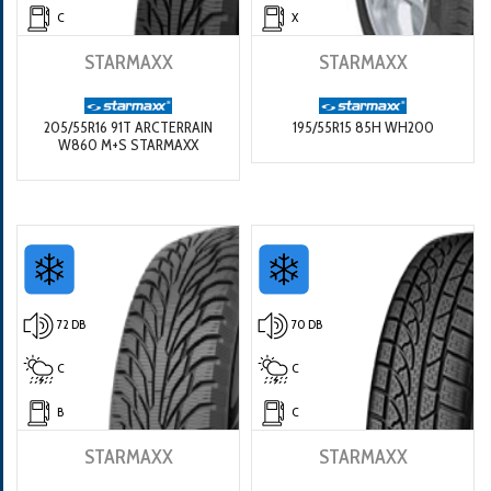
C
X
STARMAXX
STARMAXX
205/55R16 91T ARCTERRAIN
195/55R15 85H WH200
W860 M+S STARMAXX
72 DB
70 DB
C
C
B
C
STARMAXX
STARMAXX