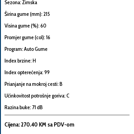
Sezona: Zimska
Širina gume (mm): 215
Visina gume (%): 60
Informacije
o
Promjer gume (col): 16
automobilu
Program: Auto Gume
Index brzine: H
Marka
Index opterećenja: 99
i
model
Prianjanje na mokroj cesti: B
automobila
Učinkovitost potrošnje goriva: C
Razina buke: 71 dB
Proizvođač
Cijena: 270.40 KM sa PDV-om