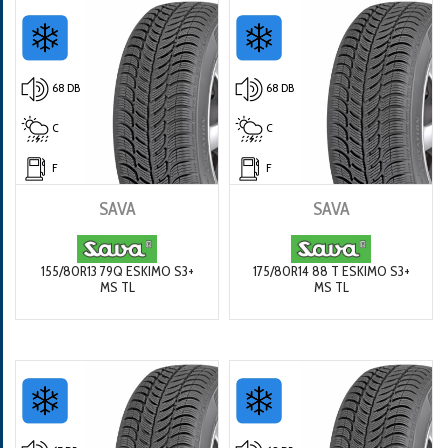
68 DB
68 DB
C
C
F
F
SAVA
SAVA
155/80R13 79Q ESKIMO S3+
175/80R14 88 T ESKIMO S3+
MS TL
MS TL