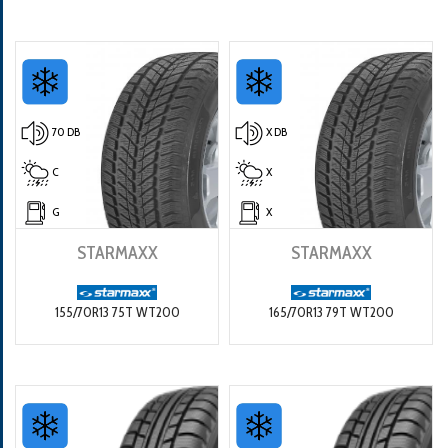
70 DB
X DB
C
X
G
X
STARMAXX
STARMAXX
155/70R13 75T WT200
165/70R13 79T WT200