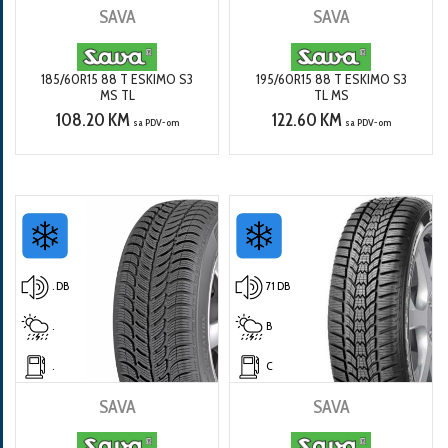
SAVA
SAVA
185/60R15 88 T ESKIMO S3
195/60R15 88 T ESKIMO S3
MS TL
TL MS
108.20 KM
122.60 KM
sa PDV-om
sa PDV-om
. DB
71 DB
.
B
.
C
SAVA
SAVA