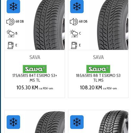
68 DB
68 DB
B
C
E
E
SAVA
SAVA
175/65R15 84T ESKIMO S3+
185/65R15 88 T ESKIMO S3
MS TL
TL MS
105.30 KM
108.20 KM
sa PDV-om
sa PDV-om