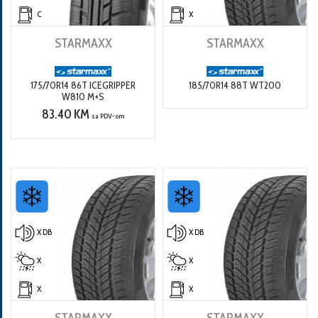
C
X
STARMAXX
STARMAXX
175/70R14 86T ICEGRIPPER
185/70R14 88T WT200
W810 M+S
83.40 KM
sa PDV-om
X DB
X DB
X
X
X
X
STARMAXX
STARMAXX