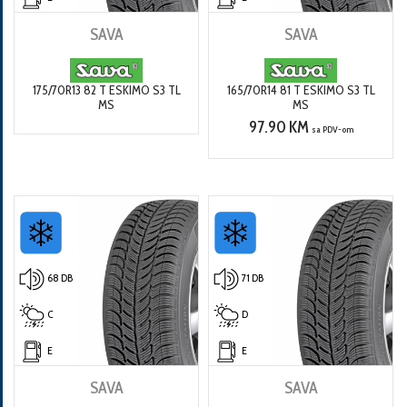
SAVA
SAVA
175/70R13 82 T ESKIMO S3 TL
165/70R14 81 T ESKIMO S3 TL
MS
MS
97.90 KM
sa PDV-om
68 DB
71 DB
C
D
E
E
SAVA
SAVA