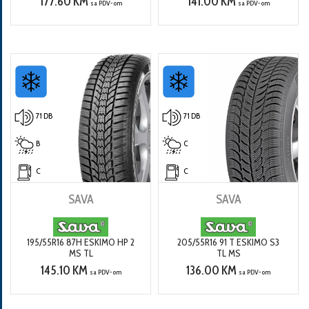
177.60 KM
141.00 KM
sa PDV-om
sa PDV-om
71 DB
71 DB
B
C
C
C
SAVA
SAVA
195/55R16 87H ESKIMO HP 2
205/55R16 91 T ESKIMO S3
MS TL
TL MS
145.10 KM
136.00 KM
sa PDV-om
sa PDV-om