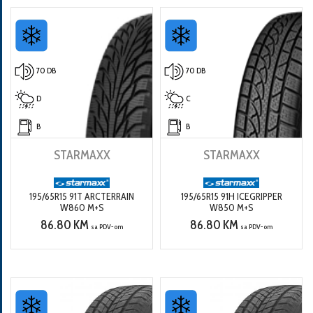
70 DB
70 DB
D
C
B
B
STARMAXX
STARMAXX
195/65R15 91T ARCTERRAIN
195/65R15 91H ICEGRIPPER
W860 M+S
W850 M+S
86.80 KM
86.80 KM
sa PDV-om
sa PDV-om