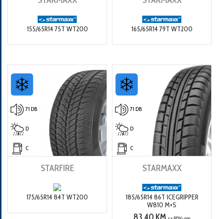
155/65R14 75T WT200
165/65R14 79T WT200
71 DB
71 DB
D
D
C
C
STARFIRE
STARMAXX
175/65R14 84T WT200
185/65R14 86T ICEGRIPPER
W810 M+S
83.40 KM
sa PDV-om