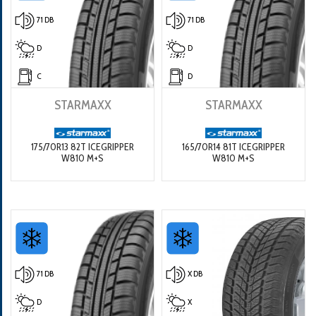
71 DB
71 DB
D
D
C
D
STARMAXX
STARMAXX
175/70R13 82T ICEGRIPPER
165/70R14 81T ICEGRIPPER
W810 M+S
W810 M+S
71 DB
X DB
D
X