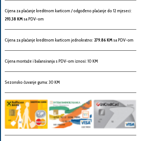
Snaga
Cijena za plaćanje kreditnom karticom / odgođeno plaćanje do 12 mjeseci:
motora
293.38 KM
sa PDV-om
Godina
Cijena za plaćanje kreditnom karticom jednokratno:
279.86 KM
sa PDV-om
proizvodnje
Cijena montaže i balansiranja s PDV-om iznosi: 10 KM
Broj
šasije
Sezonsko čuvanje guma: 30 KM
Vaša
poruka