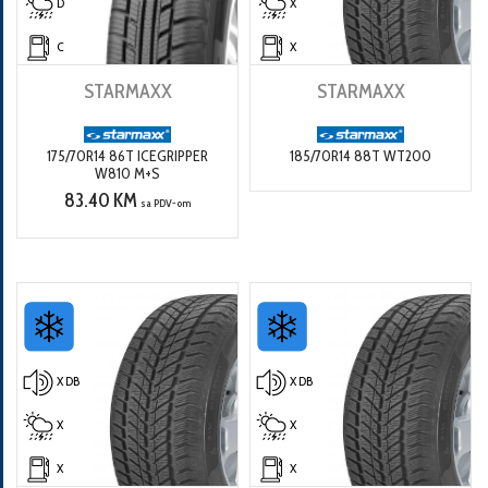
D
X
C
X
STARMAXX
STARMAXX
175/70R14 86T ICEGRIPPER
185/70R14 88T WT200
W810 M+S
83.40 KM
sa PDV-om
X DB
X DB
X
X
X
X