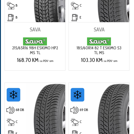
B
C
B
E
SAVA
SAVA
215/65R16 98H ESKIMO HP2
185/60R14 82 T ESKIMO S3
MS TL
TL MS
168.70 KM
103.30 KM
sa PDV-om
sa PDV-om
68 DB
69 DB
C
C
E
C