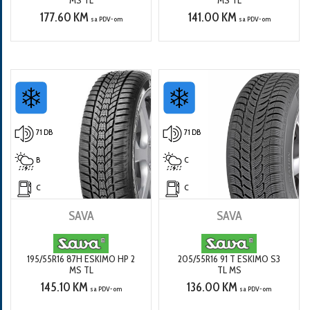
MS TL
MS TL
177.60 KM
141.00 KM
sa PDV-om
sa PDV-om
71 DB
71 DB
B
C
C
C
SAVA
SAVA
195/55R16 87H ESKIMO HP 2
205/55R16 91 T ESKIMO S3
MS TL
TL MS
145.10 KM
136.00 KM
sa PDV-om
sa PDV-om