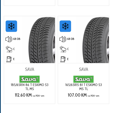
68 DB
68 DB
C
C
E
E
SAVA
SAVA
185/65R14 86 T ESKIMO S3
165/65R15 81 T ESKIMO S3
TL MS
MS TL
112.60 KM
107.00 KM
sa PDV-om
sa PDV-om