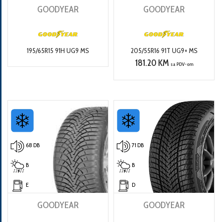
GOODYEAR
GOODYEAR
195/65R15 91H UG9 MS
205/55R16 91T UG9+ MS
181.20 KM
sa PDV-om
68 DB
71 DB
B
B
E
D
GOODYEAR
GOODYEAR