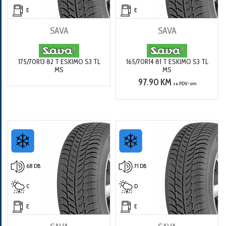
E
E
SAVA
SAVA
175/70R13 82 T ESKIMO S3 TL
165/70R14 81 T ESKIMO S3 TL
MS
MS
97.90 KM
sa PDV-om
68 DB
71 DB
C
D
E
E