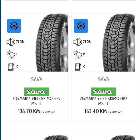
71 DB
71 DB
C
B
C
C
SAVA
SAVA
205/55R16 91H ESKIMO HP2
215/55R16 93H ESKIMO HP2
MS TL
MS TL
136.70 KM
163.40 KM
sa PDV-om
sa PDV-om