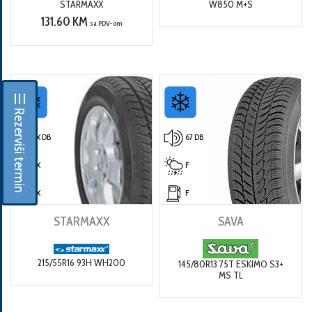
STARMAXX
W850 M+S
131.60 KM
sa PDV-om
☰ Rezerviši termin
X DB
67 DB
X
F
X
F
STARMAXX
SAVA
215/55R16 93H WH200
145/80R13 75T ESKIMO S3+
MS TL