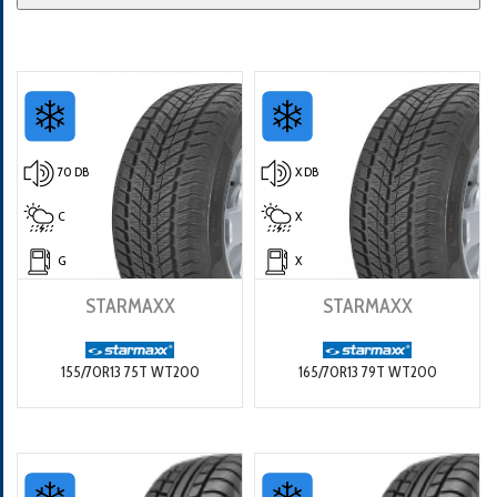
70 DB
X DB
C
X
G
X
STARMAXX
STARMAXX
155/70R13 75T WT200
165/70R13 79T WT200