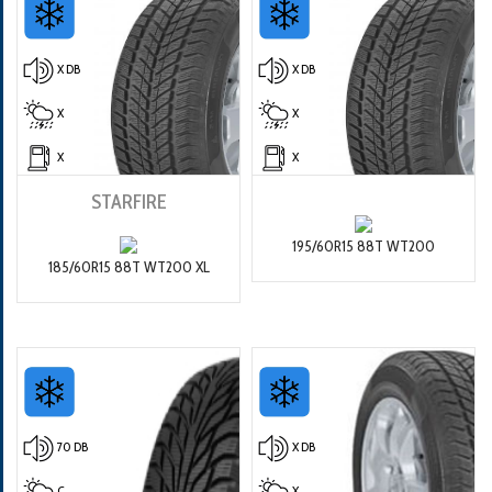
X DB
X DB
X
X
X
X
STARFIRE
195/60R15 88T WT200
185/60R15 88T WT200 XL
70 DB
X DB
C
X