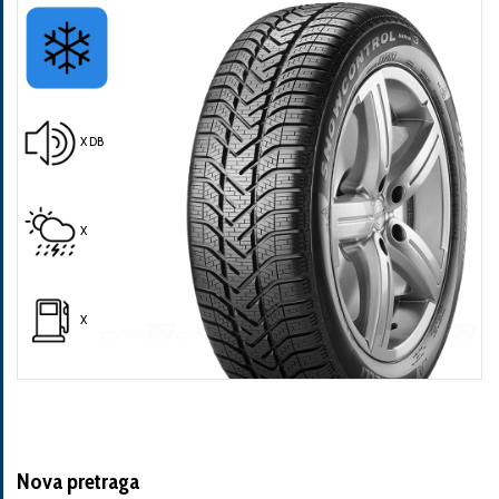
X DB
Pošalji
X
X
Nova pretraga