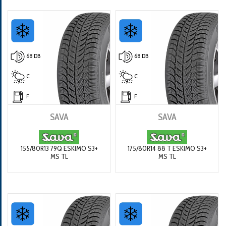
68 DB
68 DB
C
C
F
F
SAVA
SAVA
155/80R13 79Q ESKIMO S3+
175/80R14 88 T ESKIMO S3+
MS TL
MS TL