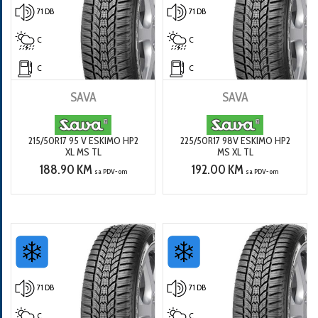
71 DB
71 DB
C
C
C
C
SAVA
SAVA
215/50R17 95 V ESKIMO HP2
225/50R17 98V ESKIMO HP2
XL MS TL
MS XL TL
188.90 KM
192.00 KM
sa PDV-om
sa PDV-om
71 DB
71 DB
C
C