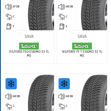
67 DB
68 DB
C
C
F
E
SAVA
SAVA
155/70R13 75Q ESKIMO S3 TL
165/70R13 79 T ESKIMO S3 TL
MS
MS
68 DB
68 DB
C
C