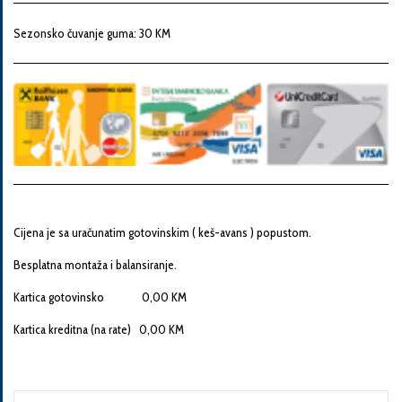
Snaga
motora
Sezonsko čuvanje guma: 30 KM
Godina
proizvodnje
Broj
šasije
Cijena je sa uračunatim gotovinskim ( keš-avans ) popustom.
Besplatna montaža i balansiranje.
Vaša
Kartica gotovinsko 0,00 KM
poruka
Kartica kreditna (na rate) 0,00 KM