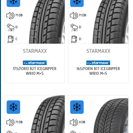
71 DB
71 DB
D
D
C
D
STARMAXX
STARMAXX
175/70R13 82T ICEGRIPPER
165/70R14 81T ICEGRIPPER
W810 M+S
W810 M+S
71 DB
X DB