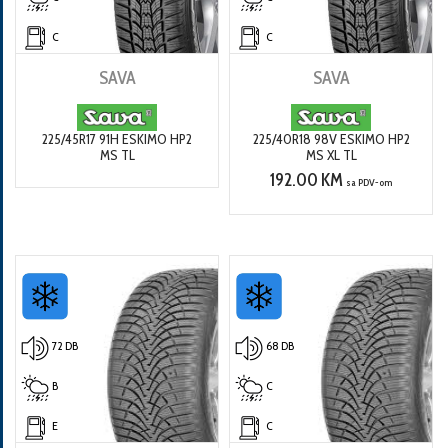
C
C
SAVA
SAVA
225/45R17 91H ESKIMO HP2
225/40R18 98V ESKIMO HP2
MS TL
MS XL TL
192.00 KM
sa PDV-om
72 DB
68 DB
B
C
E
C