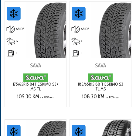
68 DB
68 DB
B
C
E
E
SAVA
SAVA
175/65R15 84T ESKIMO S3+
185/65R15 88 T ESKIMO S3
MS TL
TL MS
105.30 KM
108.20 KM
sa PDV-om
sa PDV-om