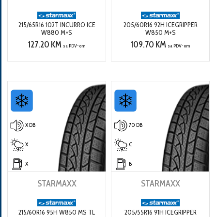
215/65R16 102T INCURRO ICE
205/60R16 92H ICEGRIPPER
W880 M+S
W850 M+S
127.20 KM
109.70 KM
sa PDV-om
sa PDV-om
X DB
70 DB
X
C
X
B
STARMAXX
STARMAXX
215/60R16 95H W850 MS TL
205/55R16 91H ICEGRIPPER