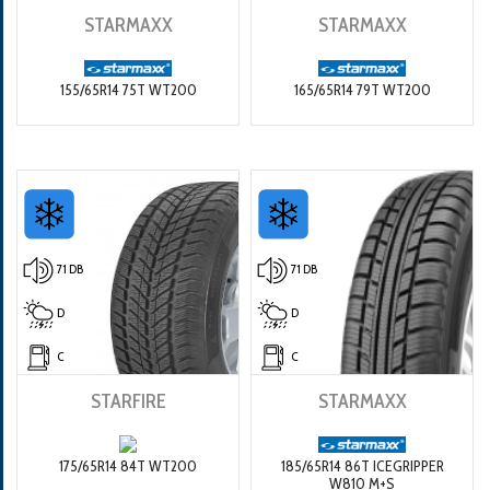
STARMAXX
STARMAXX
155/65R14 75T WT200
165/65R14 79T WT200
71 DB
71 DB
D
D
C
C
STARFIRE
STARMAXX
175/65R14 84T WT200
185/65R14 86T ICEGRIPPER
W810 M+S