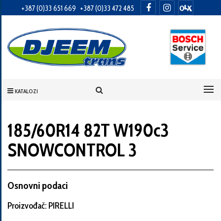
+387 (0)33 651 669
+387 (0)33 472 485
Informacije
o
Vama
KATALOZI
Vaše
ime
185/60R14 82T W190c3
SNOWCONTROL 3
Vaša
adresa
Osnovni podaci
Proizvođač: PIRELLI
Broj
telefona