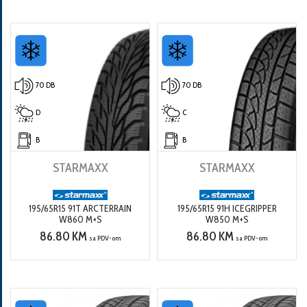
70 DB
70 DB
D
C
B
B
STARMAXX
STARMAXX
195/65R15 91T ARCTERRAIN
195/65R15 91H ICEGRIPPER
W860 M+S
W850 M+S
86.80 KM
86.80 KM
sa PDV-om
sa PDV-om