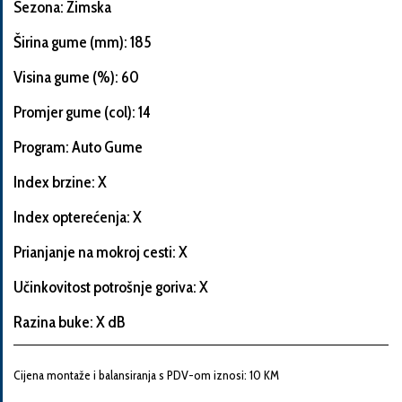
Sezona: Zimska
Širina gume (mm): 185
Visina gume (%): 60
Informacije
o
Promjer gume (col): 14
automobilu
Program: Auto Gume
Index brzine: X
Marka
Index opterećenja: X
i
model
Prianjanje na mokroj cesti: X
automobila
Učinkovitost potrošnje goriva: X
Razina buke: X dB
Proizvođač
Cijena montaže i balansiranja s PDV-om iznosi: 10 KM