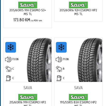
205/60R15 91H ESKIMO S3+
205/60R16 92H ESKIMO HP2
MS TL
MS TL
173.80 KM
sa PDV-om
72 DB
71 DB
C
B
C
C
SAVA
SAVA
215/60R16 99H ESKIMO HP2
195/55R15 85H ESKIMO HP2