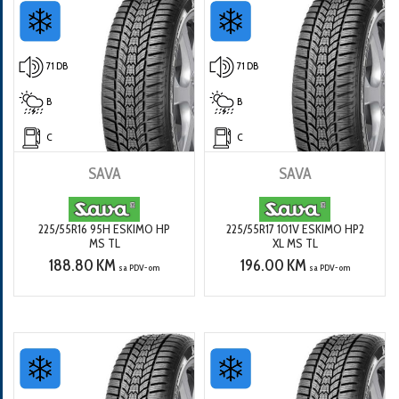
71 DB
71 DB
B
B
C
C
SAVA
SAVA
225/55R16 95H ESKIMO HP
225/55R17 101V ESKIMO HP2
MS TL
XL MS TL
188.80 KM
196.00 KM
sa PDV-om
sa PDV-om