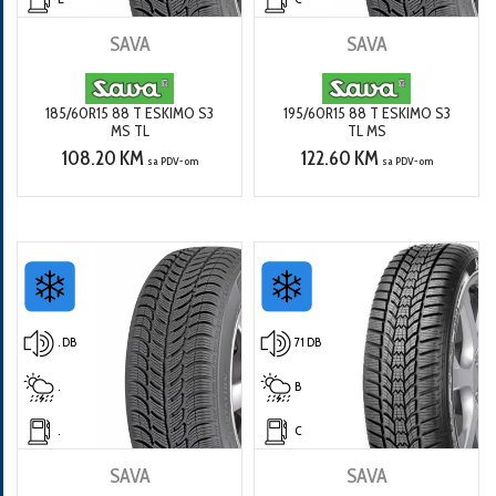
SAVA
SAVA
185/60R15 88 T ESKIMO S3
195/60R15 88 T ESKIMO S3
MS TL
TL MS
108.20 KM
122.60 KM
sa PDV-om
sa PDV-om
. DB
71 DB
.
B
.
C
SAVA
SAVA