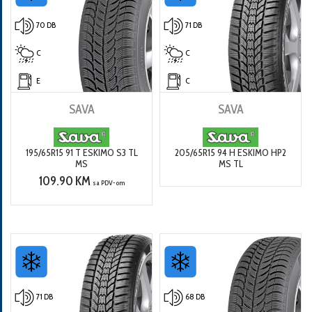
70 DB
71 DB
C
C
E
C
SAVA
SAVA
195/65R15 91 T ESKIMO S3 TL
205/65R15 94 H ESKIMO HP2
MS
MS TL
109.90 KM
sa PDV-om
71 DB
68 DB