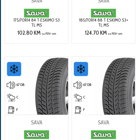
SAVA
SAVA
175/70R14 84 T ESKIMO S3
185/70R14 88 T ESKIMO S3+
TL MS
TL MS
102.80 KM
124.70 KM
sa PDV-om
sa PDV-om
67 DB
67 DB
C
C
F
F
SAVA
SAVA