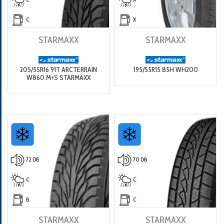
C
X
STARMAXX
STARMAXX
205/55R16 91T ARCTERRAIN
195/55R15 85H WH200
W860 M+S STARMAXX
72 DB
70 DB
C
C
B
C
STARMAXX
STARMAXX