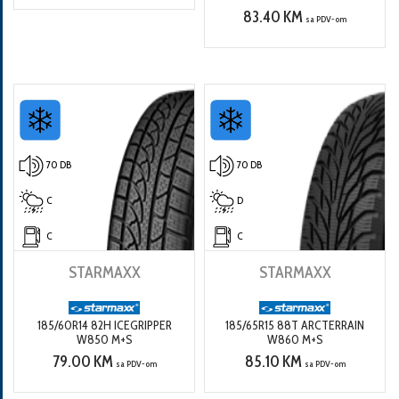
83.40 KM
sa PDV-om
70 DB
70 DB
C
D
C
C
STARMAXX
STARMAXX
185/60R14 82H ICEGRIPPER
185/65R15 88T ARCTERRAIN
W850 M+S
W860 M+S
79.00 KM
85.10 KM
sa PDV-om
sa PDV-om