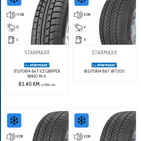
71 DB
X DB
D
X
C
X
STARMAXX
STARMAXX
175/70R14 86T ICEGRIPPER
185/70R14 88T WT200
W810 M+S
83.40 KM
sa PDV-om
X DB
X DB