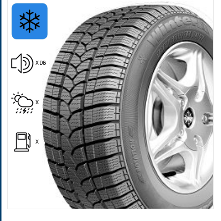
X DB
Pošalji
X
X