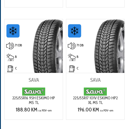
71 DB
71 DB
B
B
C
C
SAVA
SAVA
225/55R16 95H ESKIMO HP
225/55R17 101V ESKIMO HP2
MS TL
XL MS TL
188.80 KM
196.00 KM
sa PDV-om
sa PDV-om