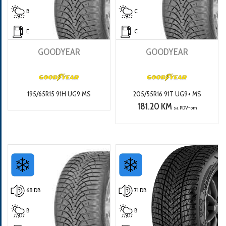
B
C
E
C
GOODYEAR
GOODYEAR
195/65R15 91H UG9 MS
205/55R16 91T UG9+ MS
181.20 KM
sa PDV-om
68 DB
71 DB
B
B