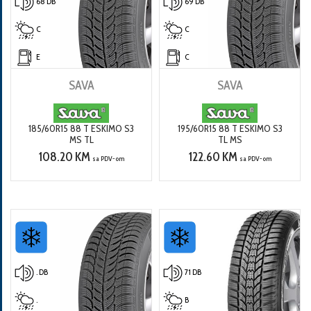
68 DB
69 DB
C
C
E
C
SAVA
SAVA
185/60R15 88 T ESKIMO S3
195/60R15 88 T ESKIMO S3
MS TL
TL MS
108.20 KM
122.60 KM
sa PDV-om
sa PDV-om
. DB
71 DB
.
B