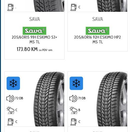
.
C
SAVA
SAVA
205/60R15 91H ESKIMO S3+
205/60R16 92H ESKIMO HP2
MS TL
MS TL
173.80 KM
sa PDV-om
72 DB
71 DB
C
B
C
C