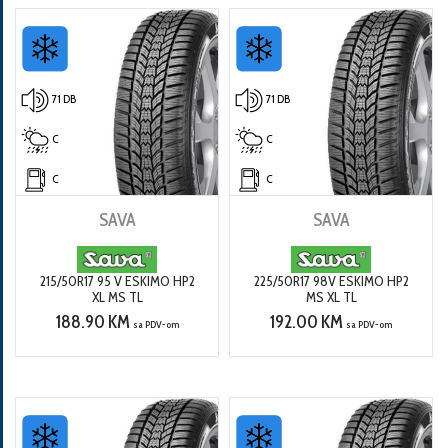
71 DB
71 DB
C
C
C
C
SAVA
SAVA
215/50R17 95 V ESKIMO HP2
225/50R17 98V ESKIMO HP2
XL MS TL
MS XL TL
188.90 KM
192.00 KM
sa PDV-om
sa PDV-om