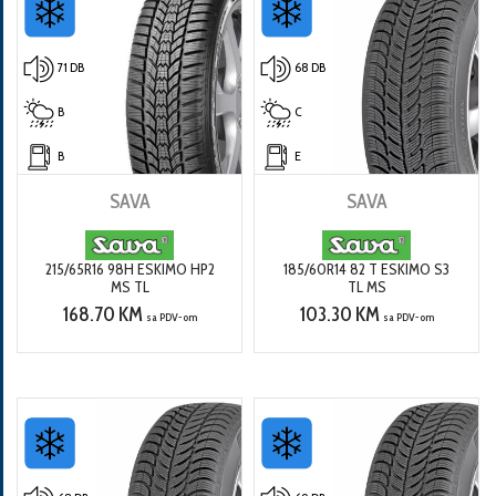
71 DB
68 DB
B
C
B
E
SAVA
SAVA
215/65R16 98H ESKIMO HP2
185/60R14 82 T ESKIMO S3
MS TL
TL MS
168.70 KM
103.30 KM
sa PDV-om
sa PDV-om