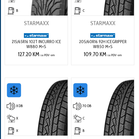
B
C
STARMAXX
STARMAXX
215/65R16 102T INCURRO ICE
205/60R16 92H ICEGRIPPER
W880 M+S
W850 M+S
127.20 KM
109.70 KM
sa PDV-om
sa PDV-om
X DB
70 DB
X
C
X
B