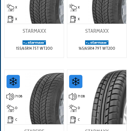
X
X
X
X
STARMAXX
STARMAXX
155/65R14 75T WT200
165/65R14 79T WT200
71 DB
71 DB
D
D
C
C