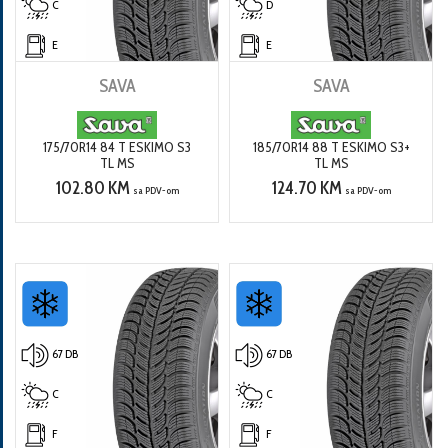
C
D
E
E
SAVA
SAVA
175/70R14 84 T ESKIMO S3
185/70R14 88 T ESKIMO S3+
TL MS
TL MS
102.80 KM
124.70 KM
sa PDV-om
sa PDV-om
67 DB
67 DB
C
C
F
F