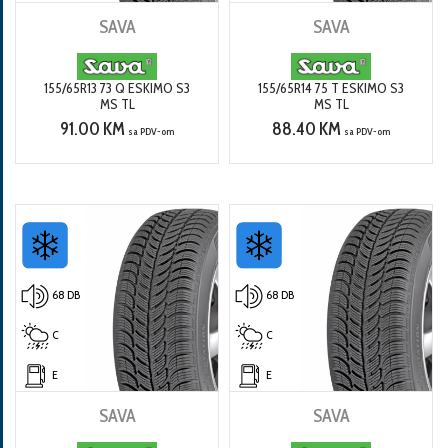
SAVA
SAVA
155/65R13 73 Q ESKIMO S3
155/65R14 75 T ESKIMO S3
MS TL
MS TL
91.00 KM
88.40 KM
sa PDV-om
sa PDV-om
68 DB
68 DB
C
C
E
E
SAVA
SAVA