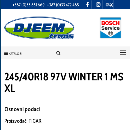
+387 (0)33 651 669
+387 (0)33 472 485
Informacije
o
Vama
KATALOZI
Vaše
ime
245/40R18 97V WINTER 1 MS
XL
Vaša
adresa
Osnovni podaci
Proizvođač: TIGAR
Broj
telefona