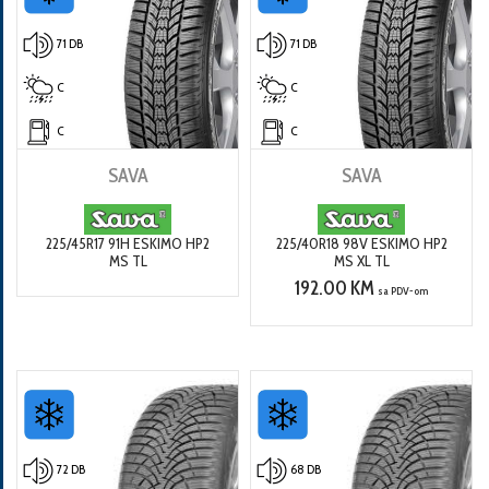
71 DB
71 DB
C
C
C
C
SAVA
SAVA
225/45R17 91H ESKIMO HP2
225/40R18 98V ESKIMO HP2
MS TL
MS XL TL
192.00 KM
sa PDV-om
72 DB
68 DB