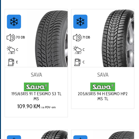
70 DB
71 DB
C
C
E
C
SAVA
SAVA
195/65R15 91 T ESKIMO S3 TL
205/65R15 94 H ESKIMO HP2
MS
MS TL
109.90 KM
sa PDV-om