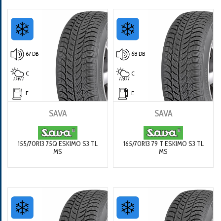
67 DB
68 DB
C
C
F
E
SAVA
SAVA
155/70R13 75Q ESKIMO S3 TL
165/70R13 79 T ESKIMO S3 TL
MS
MS