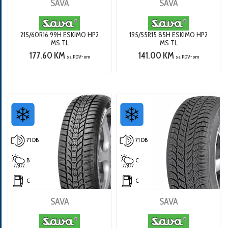
SAVA
SAVA
215/60R16 99H ESKIMO HP2
195/55R15 85H ESKIMO HP2
MS TL
MS TL
177.60 KM
141.00 KM
sa PDV-om
sa PDV-om
71 DB
71 DB
B
C
C
C
SAVA
SAVA