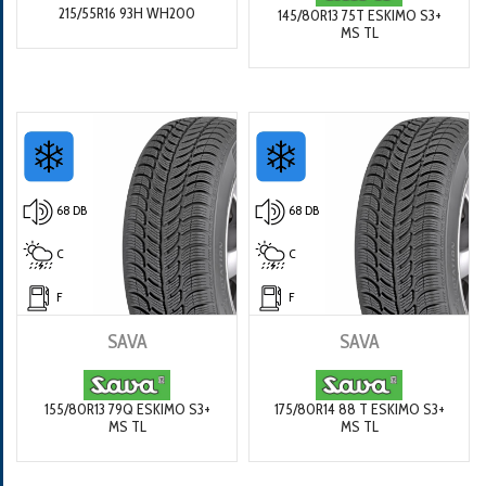
215/55R16 93H WH200
145/80R13 75T ESKIMO S3+
MS TL
68 DB
68 DB
C
C
F
F
SAVA
SAVA
155/80R13 79Q ESKIMO S3+
175/80R14 88 T ESKIMO S3+
MS TL
MS TL