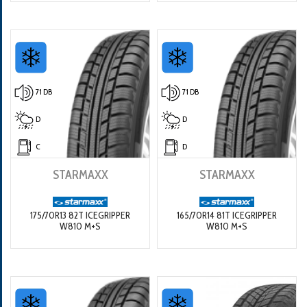
71 DB
71 DB
D
D
C
D
STARMAXX
STARMAXX
175/70R13 82T ICEGRIPPER
165/70R14 81T ICEGRIPPER
W810 M+S
W810 M+S