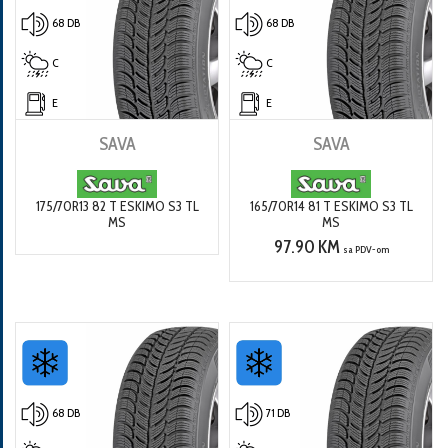
68 DB
68 DB
C
C
E
E
SAVA
SAVA
175/70R13 82 T ESKIMO S3 TL
165/70R14 81 T ESKIMO S3 TL
MS
MS
97.90 KM
sa PDV-om
68 DB
71 DB