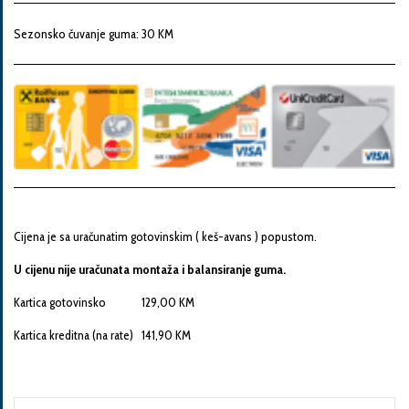
Snaga
motora
Sezonsko čuvanje guma: 30 KM
Godina
proizvodnje
Broj
šasije
Cijena je sa uračunatim gotovinskim ( keš-avans ) popustom.
U cijenu nije uračunata montaža i balansiranje guma.
Vaša
Kartica gotovinsko 129,00 KM
poruka
Kartica kreditna (na rate) 141,90 KM