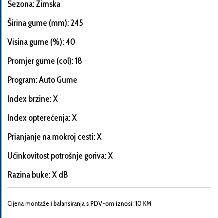
Sezona: Zimska
Širina gume (mm): 245
Visina gume (%): 40
Informacije
o
Promjer gume (col): 18
automobilu
Program: Auto Gume
Index brzine: X
Marka
Index opterećenja: X
i
model
Prianjanje na mokroj cesti: X
automobila
Učinkovitost potrošnje goriva: X
Razina buke: X dB
Proizvođač
Cijena montaže i balansiranja s PDV-om iznosi: 10 KM