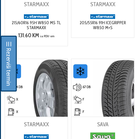
STARMAXX
STARMAXX
215/60R16 95H W850 MS TL
205/55R16 91H ICEGRIPPER
STARMAXX
W850 M+S
131.60 KM
sa PDV-om
☰ Rezerviši termin
X DB
67 DB
X
F
X
F
STARMAXX
SAVA