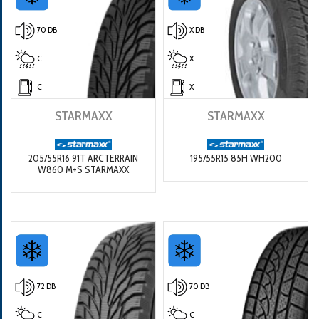
70 DB
X DB
C
X
C
X
STARMAXX
STARMAXX
205/55R16 91T ARCTERRAIN
195/55R15 85H WH200
W860 M+S STARMAXX
72 DB
70 DB
C
C