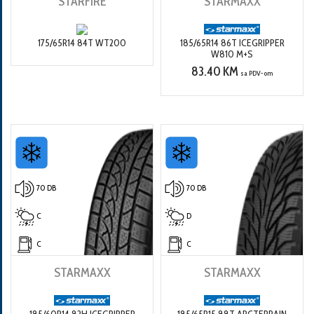
STARFIRE
STARMAXX
175/65R14 84T WT200
185/65R14 86T ICEGRIPPER
W810 M+S
83.40 KM
sa PDV-om
70 DB
70 DB
C
D
C
C
STARMAXX
STARMAXX
185/60R14 82H ICEGRIPPER
185/65R15 88T ARCTERRAIN