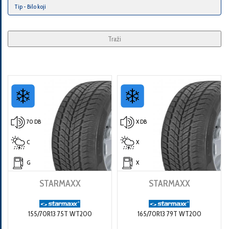
Traži
70 DB
X DB
C
X
G
X
STARMAXX
STARMAXX
155/70R13 75T WT200
165/70R13 79T WT200