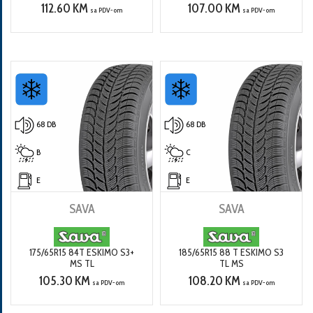
112.60 KM
107.00 KM
sa PDV-om
sa PDV-om
68 DB
68 DB
B
C
E
E
SAVA
SAVA
175/65R15 84T ESKIMO S3+
185/65R15 88 T ESKIMO S3
MS TL
TL MS
105.30 KM
108.20 KM
sa PDV-om
sa PDV-om