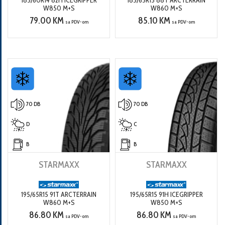
W850 M+S
W860 M+S
79.00 KM
85.10 KM
sa PDV-om
sa PDV-om
70 DB
70 DB
D
C
B
B
STARMAXX
STARMAXX
195/65R15 91T ARCTERRAIN
195/65R15 91H ICEGRIPPER
W860 M+S
W850 M+S
86.80 KM
86.80 KM
sa PDV-om
sa PDV-om