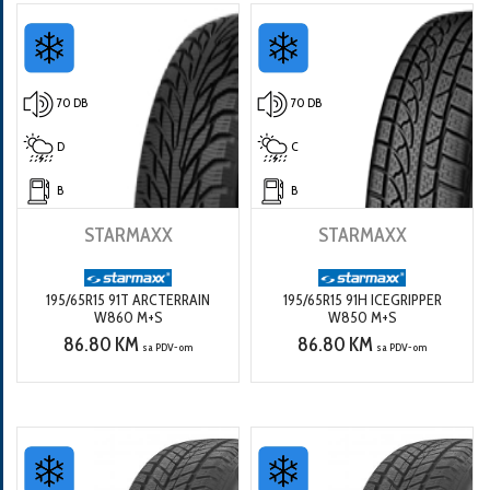
70 DB
70 DB
D
C
B
B
STARMAXX
STARMAXX
195/65R15 91T ARCTERRAIN
195/65R15 91H ICEGRIPPER
W860 M+S
W850 M+S
86.80 KM
86.80 KM
sa PDV-om
sa PDV-om