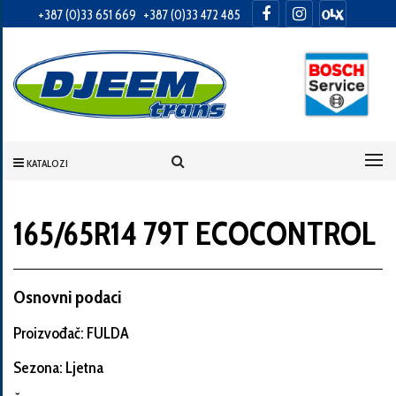
+387 (0)33 651 669
+387 (0)33 472 485
Informacije
o
Vama
KATALOZI
Vaše
ime
165/65R14 79T ECOCONTROL
Vaša
Osnovni podaci
adresa
Proizvođač: FULDA
Sezona: Ljetna
Broj
telefona