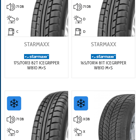
71 DB
71 DB
D
D
C
D
STARMAXX
STARMAXX
175/70R13 82T ICEGRIPPER
165/70R14 81T ICEGRIPPER
W810 M+S
W810 M+S
71 DB
X DB
D
X