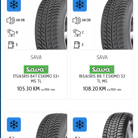
68 DB
68 DB
B
C
E
E
SAVA
SAVA
175/65R15 84T ESKIMO S3+
185/65R15 88 T ESKIMO S3
MS TL
TL MS
105.30 KM
108.20 KM
sa PDV-om
sa PDV-om