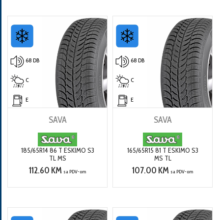
68 DB
68 DB
C
C
E
E
SAVA
SAVA
185/65R14 86 T ESKIMO S3
165/65R15 81 T ESKIMO S3
TL MS
MS TL
112.60 KM
107.00 KM
sa PDV-om
sa PDV-om