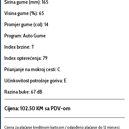
Širina gume (mm): 165
Visina gume (%): 65
Promjer gume (col): 14
Informacije
o
Program: Auto Gume
automobilu
Index brzine: T
Index opterećenja: 79
Marka
Prianjanje na mokroj cesti: C
i
model
Učinkovitost potrošnje goriva: E
automobila
Razina buke: 67 dB
Cijena: 102.50 KM sa PDV-om
Proizvođač
Cijena za plaćanje kreditnom karticom / odgođeno plaćanje do 12 mjeseci: