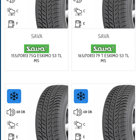
C
C
F
E
SAVA
SAVA
155/70R13 75Q ESKIMO S3 TL
165/70R13 79 T ESKIMO S3 TL
MS
MS
68 DB
68 DB
C
C
E
E