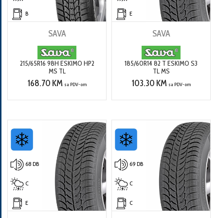
B
E
SAVA
SAVA
215/65R16 98H ESKIMO HP2
185/60R14 82 T ESKIMO S3
MS TL
TL MS
168.70 KM
103.30 KM
sa PDV-om
sa PDV-om
68 DB
69 DB
C
C
E
C