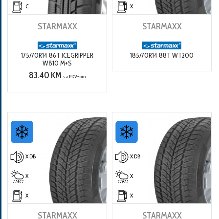
C
X
STARMAXX
STARMAXX
175/70R14 86T ICEGRIPPER
185/70R14 88T WT200
W810 M+S
83.40 KM
sa PDV-om
X DB
X DB
X
X
X
X
STARMAXX
STARMAXX