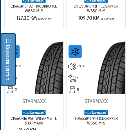
215/65R16 102T INCURRO ICE
205/60R16 92H ICEGRIPPER
W880 M+S
W850 M+S
127.20 KM
109.70 KM
sa PDV-om
sa PDV-om
☰ Rezerviši termin
X DB
70 DB
X
C
X
B
STARMAXX
STARMAXX
215/60R16 95H W850 MS TL
205/55R16 91H ICEGRIPPER
STARMAXX
W850 M+S