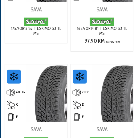
SAVA
SAVA
175/70R13 82 T ESKIMO S3 TL
165/70R14 81 T ESKIMO S3 TL
MS
MS
97.90 KM
sa PDV-om
68 DB
71 DB
C
D
E
E
SAVA
SAVA