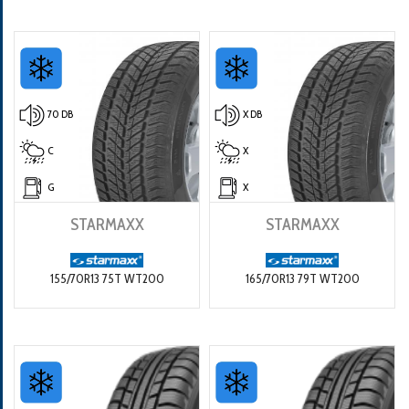
70 DB
X DB
C
X
G
X
STARMAXX
STARMAXX
155/70R13 75T WT200
165/70R13 79T WT200