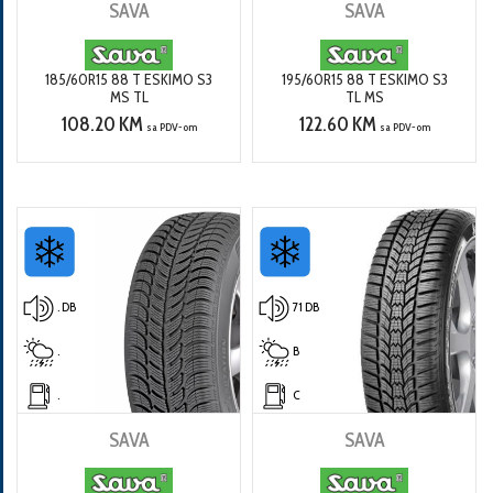
SAVA
SAVA
185/60R15 88 T ESKIMO S3
195/60R15 88 T ESKIMO S3
MS TL
TL MS
108.20 KM
122.60 KM
sa PDV-om
sa PDV-om
. DB
71 DB
.
B
.
C
SAVA
SAVA