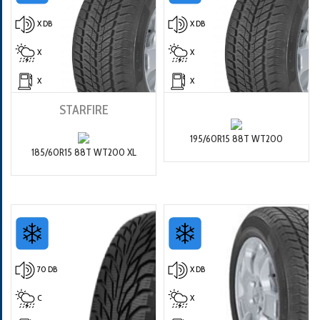
X DB
X DB
X
X
X
X
STARFIRE
195/60R15 88T WT200
185/60R15 88T WT200 XL
70 DB
X DB
C
X