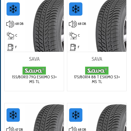
68 DB
68 DB
C
C
F
F
SAVA
SAVA
155/80R13 79Q ESKIMO S3+
175/80R14 88 T ESKIMO S3+
MS TL
MS TL
67 DB
68 DB