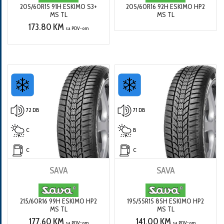
205/60R15 91H ESKIMO S3+
205/60R16 92H ESKIMO HP2
MS TL
MS TL
173.80 KM
sa PDV-om
72 DB
71 DB
C
B
C
C
SAVA
SAVA
215/60R16 99H ESKIMO HP2
195/55R15 85H ESKIMO HP2
MS TL
MS TL
177.60 KM
141.00 KM
sa PDV-om
sa PDV-om