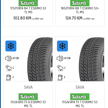
175/70R14 84 T ESKIMO S3
185/70R14 88 T ESKIMO S3+
TL MS
TL MS
102.80 KM
124.70 KM
sa PDV-om
sa PDV-om
67 DB
67 DB
C
C
F
F
SAVA
SAVA
155/65R13 73 Q ESKIMO S3
155/65R14 75 T ESKIMO S3
MS TL
MS TL