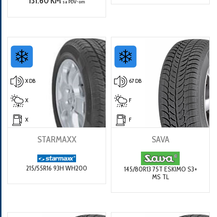
131.60 KM
sa PDV-om
X DB
67 DB
X
F
X
F
STARMAXX
SAVA
215/55R16 93H WH200
145/80R13 75T ESKIMO S3+
MS TL