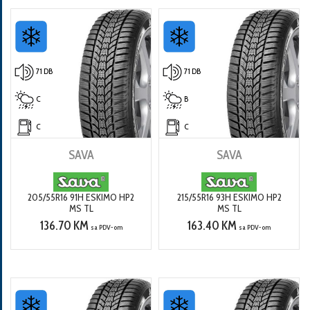
71 DB
71 DB
C
B
C
C
SAVA
SAVA
205/55R16 91H ESKIMO HP2
215/55R16 93H ESKIMO HP2
MS TL
MS TL
136.70 KM
163.40 KM
sa PDV-om
sa PDV-om