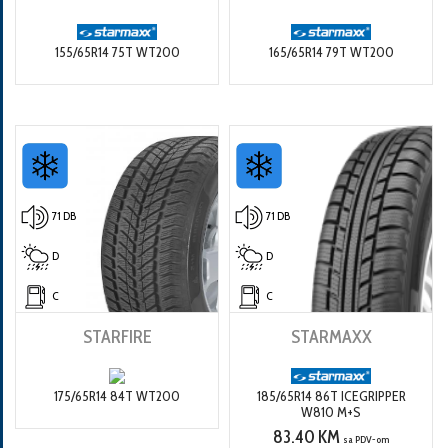
155/65R14 75T WT200
165/65R14 79T WT200
71 DB
71 DB
D
D
C
C
STARFIRE
STARMAXX
175/65R14 84T WT200
185/65R14 86T ICEGRIPPER
W810 M+S
83.40 KM
sa PDV-om