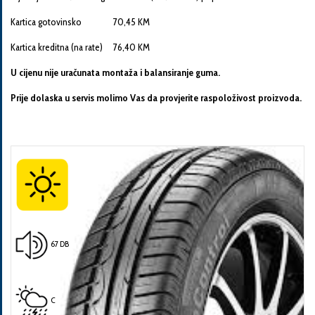
Kartica gotovinsko 70,45 KM
Kartica kreditna (na rate) 76,40 KM
U cijenu nije uračunata montaža i balansiranje guma.
Pošalji
Prije dolaska u servis molimo Vas da provjerite raspoloživost proizvoda.
67 DB
C