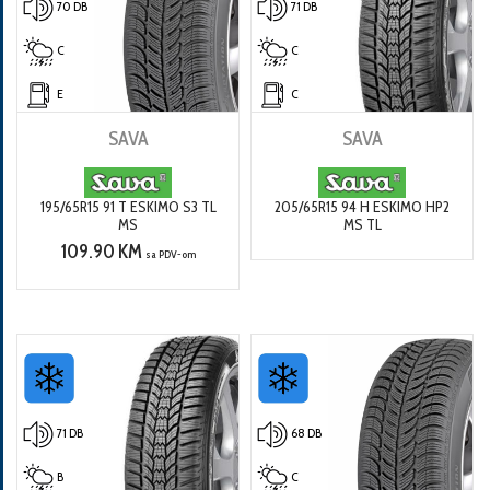
70 DB
71 DB
C
C
E
C
SAVA
SAVA
195/65R15 91 T ESKIMO S3 TL
205/65R15 94 H ESKIMO HP2
MS
MS TL
109.90 KM
sa PDV-om
71 DB
68 DB
B
C