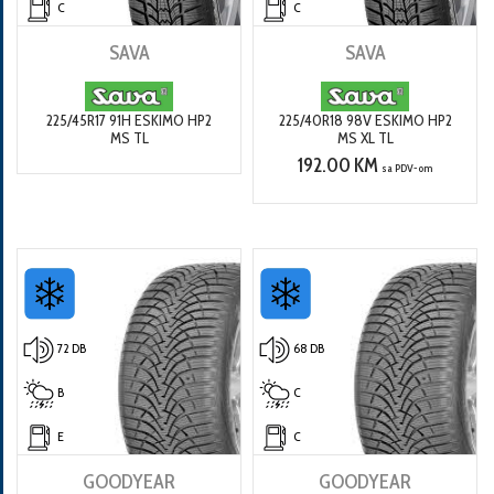
C
C
SAVA
SAVA
225/45R17 91H ESKIMO HP2
225/40R18 98V ESKIMO HP2
MS TL
MS XL TL
192.00 KM
sa PDV-om
72 DB
68 DB
B
C
E
C
GOODYEAR
GOODYEAR