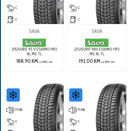
C
C
C
C
SAVA
SAVA
215/50R17 95 V ESKIMO HP2
225/50R17 98V ESKIMO HP2
XL MS TL
MS XL TL
188.90 KM
192.00 KM
sa PDV-om
sa PDV-om
71 DB
71 DB
C
C