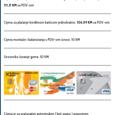
Snaga
111.21 KM
sa PDV-om
motora
Cijena za plaćanje kreditnom karticom jednokratno:
106.09 KM
sa PDV-om
Godina
proizvodnje
Cijena montaže i balansiranja s PDV-om iznosi: 10 KM
Broj
Sezonsko čuvanje guma: 30 KM
šasije
Vaša
poruka
Cijena je sa uračunatim gotovinskim ( keš-avans ) popustom.