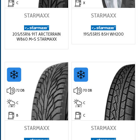
C
X
STARMAXX
STARMAXX
205/55R16 91T ARCTERRAIN
195/55R15 85H WH200
W860 M+S STARMAXX
72 DB
70 DB
C
C
B
C
STARMAXX
STARMAXX