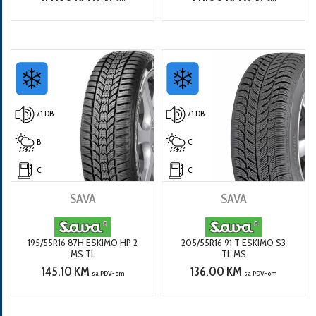
71 DB
71 DB
B
C
C
C
SAVA
SAVA
195/55R16 87H ESKIMO HP 2
205/55R16 91 T ESKIMO S3
MS TL
TL MS
145.10 KM
136.00 KM
sa PDV-om
sa PDV-om