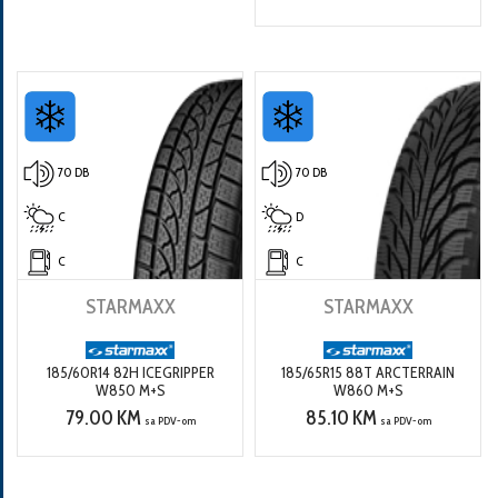
70 DB
70 DB
C
D
C
C
STARMAXX
STARMAXX
185/60R14 82H ICEGRIPPER
185/65R15 88T ARCTERRAIN
W850 M+S
W860 M+S
79.00 KM
85.10 KM
sa PDV-om
sa PDV-om