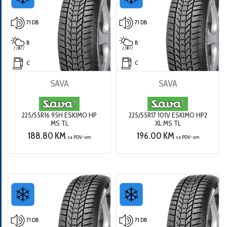
71 DB
71 DB
B
B
C
C
SAVA
SAVA
225/55R16 95H ESKIMO HP
225/55R17 101V ESKIMO HP2
MS TL
XL MS TL
188.80 KM
196.00 KM
sa PDV-om
sa PDV-om
71 DB
71 DB