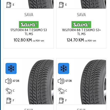
E
E
SAVA
SAVA
175/70R14 84 T ESKIMO S3
185/70R14 88 T ESKIMO S3+
TL MS
TL MS
102.80 KM
124.70 KM
sa PDV-om
sa PDV-om
67 DB
67 DB
C
C
F
F