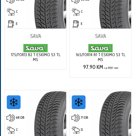
C
C
E
E
SAVA
SAVA
175/70R13 82 T ESKIMO S3 TL
165/70R14 81 T ESKIMO S3 TL
MS
MS
97.90 KM
sa PDV-om
68 DB
71 DB
C
D