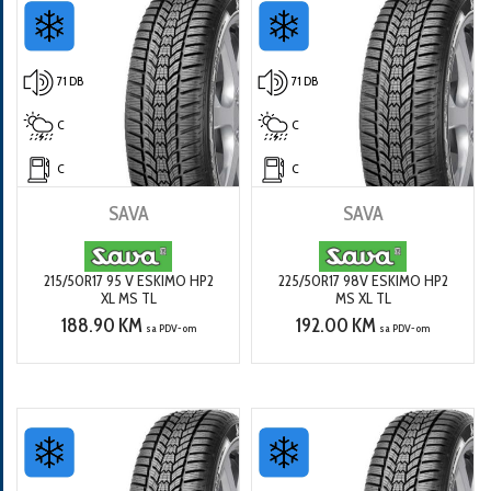
71 DB
71 DB
C
C
C
C
SAVA
SAVA
215/50R17 95 V ESKIMO HP2
225/50R17 98V ESKIMO HP2
XL MS TL
MS XL TL
188.90 KM
192.00 KM
sa PDV-om
sa PDV-om