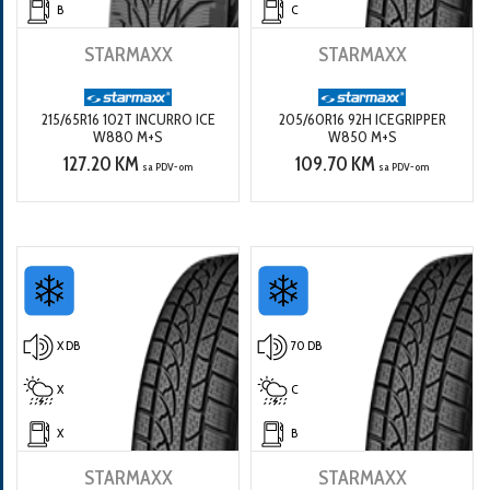
B
C
STARMAXX
STARMAXX
215/65R16 102T INCURRO ICE
205/60R16 92H ICEGRIPPER
W880 M+S
W850 M+S
127.20 KM
109.70 KM
sa PDV-om
sa PDV-om
X DB
70 DB
X
C
X
B
STARMAXX
STARMAXX