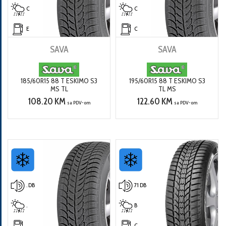
C
C
E
C
SAVA
SAVA
185/60R15 88 T ESKIMO S3
195/60R15 88 T ESKIMO S3
MS TL
TL MS
108.20 KM
122.60 KM
sa PDV-om
sa PDV-om
. DB
71 DB
.
B
.
C