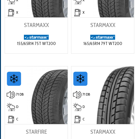
X
X
STARMAXX
STARMAXX
155/65R14 75T WT200
165/65R14 79T WT200
71 DB
71 DB
D
D
C
C
STARFIRE
STARMAXX