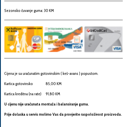
Snaga
motora
Sezonsko čuvanje guma: 30 KM
Godina
proizvodnje
Broj
šasije
Cijena je sa uračunatim gotovinskim ( keš-avans ) popustom.
Kartica gotovinsko 85,00 KM
Vaša
Kartica kreditna (na rate) 91,80 KM
poruka
U cijenu nije uračunata montaža i balansiranje guma.
Prije dolaska u servis molimo Vas da provjerite raspoloživost proizvoda.