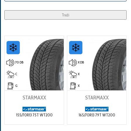
Traži
70 DB
X DB
C
X
G
X
STARMAXX
STARMAXX
155/70R13 75T WT200
165/70R13 79T WT200