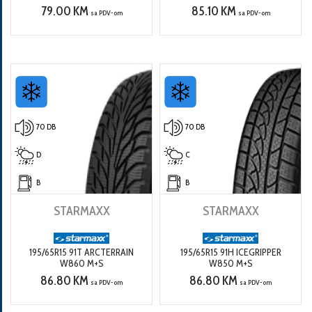
79.00 KM
85.10 KM
sa PDV-om
sa PDV-om
70 DB
70 DB
D
C
B
B
STARMAXX
STARMAXX
195/65R15 91T ARCTERRAIN
195/65R15 91H ICEGRIPPER
W860 M+S
W850 M+S
86.80 KM
86.80 KM
sa PDV-om
sa PDV-om