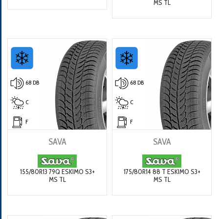
MS TL
68 DB
68 DB
C
C
F
F
SAVA
SAVA
155/80R13 79Q ESKIMO S3+
175/80R14 88 T ESKIMO S3+
MS TL
MS TL