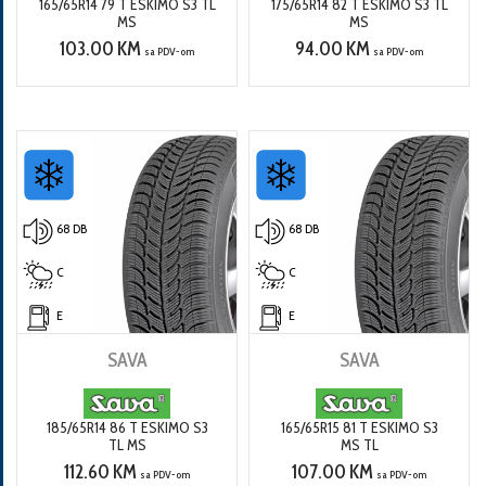
165/65R14 79 T ESKIMO S3 TL
175/65R14 82 T ESKIMO S3 TL
MS
MS
103.00 KM
94.00 KM
sa PDV-om
sa PDV-om
68 DB
68 DB
C
C
E
E
SAVA
SAVA
185/65R14 86 T ESKIMO S3
165/65R15 81 T ESKIMO S3
TL MS
MS TL
112.60 KM
107.00 KM
sa PDV-om
sa PDV-om