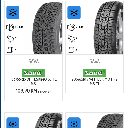
70 DB
71 DB
C
C
E
C
SAVA
SAVA
195/65R15 91 T ESKIMO S3 TL
205/65R15 94 H ESKIMO HP2
MS
MS TL
109.90 KM
sa PDV-om