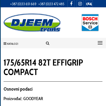
+387 (0)33 651 669
+387 (0)33 472 485
Informacije
o
Vama
KATALOZI
Vaše
ime
175/65R14 82T EFFIGRIP
COMPACT
Vaša
adresa
Osnovni podaci
Proizvođač: GOODYEAR
Broj
telefona