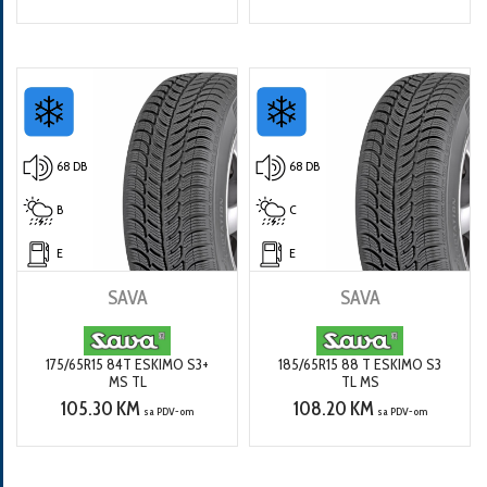
68 DB
68 DB
B
C
E
E
SAVA
SAVA
175/65R15 84T ESKIMO S3+
185/65R15 88 T ESKIMO S3
MS TL
TL MS
105.30 KM
108.20 KM
sa PDV-om
sa PDV-om