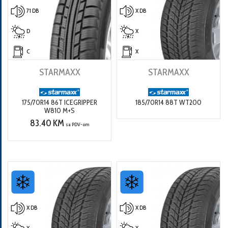
71 DB
X DB
D
X
C
X
STARMAXX
STARMAXX
175/70R14 86T ICEGRIPPER
185/70R14 88T WT200
W810 M+S
83.40 KM
sa PDV-om
X DB
X DB
X
X