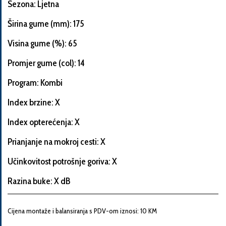
Sezona: Ljetna
Širina gume (mm): 175
Visina gume (%): 65
Informacije
o
Promjer gume (col): 14
automobilu
Program: Kombi
Index brzine: X
Marka
Index opterećenja: X
i
model
Prianjanje na mokroj cesti: X
automobila
Učinkovitost potrošnje goriva: X
Razina buke: X dB
Proizvođač
Cijena montaže i balansiranja s PDV-om iznosi: 10 KM