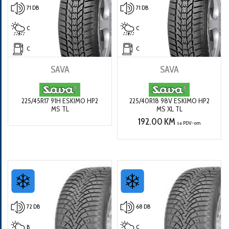
71 DB
71 DB
C
C
C
C
SAVA
SAVA
225/45R17 91H ESKIMO HP2
225/40R18 98V ESKIMO HP2
MS TL
MS XL TL
192.00 KM
sa PDV-om
72 DB
68 DB
B
C