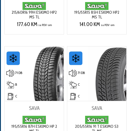
215/60R16 99H ESKIMO HP2
195/55R15 85H ESKIMO HP2
MS TL
MS TL
177.60 KM
141.00 KM
sa PDV-om
sa PDV-om
71 DB
71 DB
B
C
C
C
SAVA
SAVA
195/55R16 87H ESKIMO HP 2
205/55R16 91 T ESKIMO S3
MS TL
TL MS