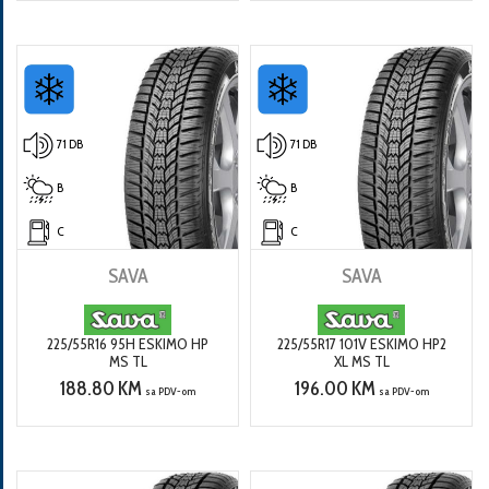
71 DB
71 DB
B
B
C
C
SAVA
SAVA
225/55R16 95H ESKIMO HP
225/55R17 101V ESKIMO HP2
MS TL
XL MS TL
188.80 KM
196.00 KM
sa PDV-om
sa PDV-om