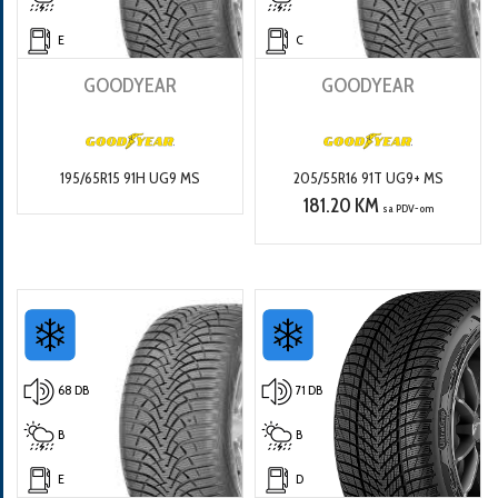
E
C
GOODYEAR
GOODYEAR
195/65R15 91H UG9 MS
205/55R16 91T UG9+ MS
181.20 KM
sa PDV-om
68 DB
71 DB
B
B
E
D