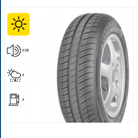
Pošalji
X DB
X
X