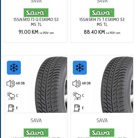
SAVA
SAVA
155/65R13 73 Q ESKIMO S3
155/65R14 75 T ESKIMO S3
MS TL
MS TL
91.00 KM
88.40 KM
sa PDV-om
sa PDV-om
68 DB
68 DB
C
C
E
E
SAVA
SAVA