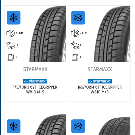
71 DB
71 DB
D
D
C
D
STARMAXX
STARMAXX
175/70R13 82T ICEGRIPPER
165/70R14 81T ICEGRIPPER
W810 M+S
W810 M+S