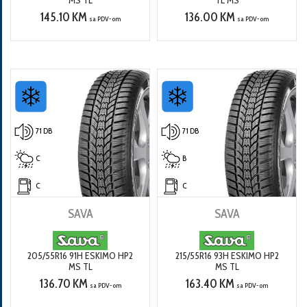
145.10 KM
136.00 KM
sa PDV-om
sa PDV-om
71 DB
71 DB
C
B
C
C
SAVA
SAVA
205/55R16 91H ESKIMO HP2
215/55R16 93H ESKIMO HP2
MS TL
MS TL
136.70 KM
163.40 KM
sa PDV-om
sa PDV-om