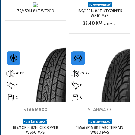
175/65R14 84T WT200
185/65R14 86T ICEGRIPPER
W810 M+S
83.40 KM
sa PDV-om
70 DB
70 DB
C
D
C
C
STARMAXX
STARMAXX
185/60R14 82H ICEGRIPPER
185/65R15 88T ARCTERRAIN
W850 M+S
W860 M+S