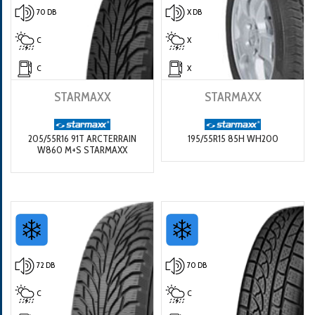
70 DB
X DB
C
X
C
X
STARMAXX
STARMAXX
205/55R16 91T ARCTERRAIN
195/55R15 85H WH200
W860 M+S STARMAXX
72 DB
70 DB
C
C