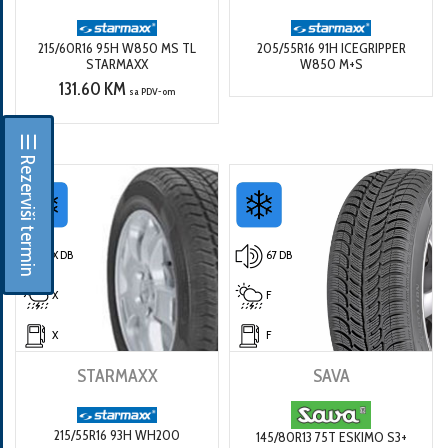
215/60R16 95H W850 MS TL
205/55R16 91H ICEGRIPPER
STARMAXX
W850 M+S
131.60 KM
sa PDV-om
☰ Rezerviši termin
X DB
67 DB
X
F
X
F
STARMAXX
SAVA
215/55R16 93H WH200
145/80R13 75T ESKIMO S3+