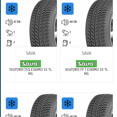
67 DB
68 DB
C
C
F
E
SAVA
SAVA
155/70R13 75Q ESKIMO S3 TL
165/70R13 79 T ESKIMO S3 TL
MS
MS
68 DB
68 DB