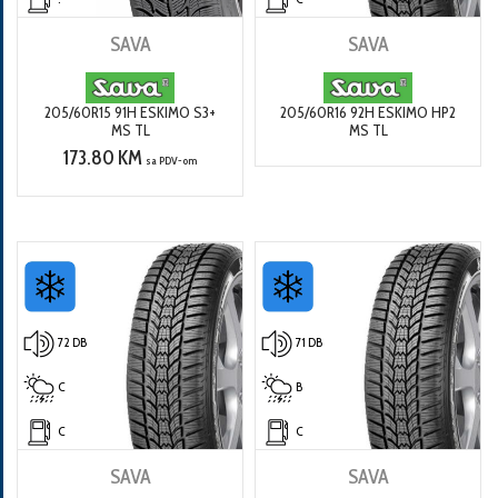
SAVA
SAVA
205/60R15 91H ESKIMO S3+
205/60R16 92H ESKIMO HP2
MS TL
MS TL
173.80 KM
sa PDV-om
72 DB
71 DB
C
B
C
C
SAVA
SAVA