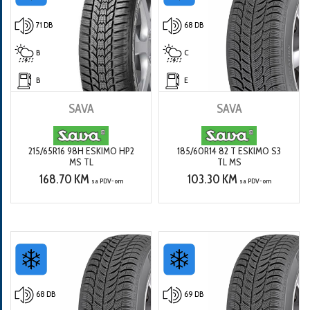
71 DB
68 DB
B
C
B
E
SAVA
SAVA
215/65R16 98H ESKIMO HP2
185/60R14 82 T ESKIMO S3
MS TL
TL MS
168.70 KM
103.30 KM
sa PDV-om
sa PDV-om
68 DB
69 DB