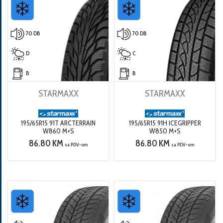
70 DB
70 DB
D
C
B
B
STARMAXX
STARMAXX
195/65R15 91T ARCTERRAIN
195/65R15 91H ICEGRIPPER
W860 M+S
W850 M+S
86.80 KM
86.80 KM
sa PDV-om
sa PDV-om