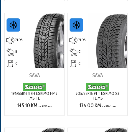
71 DB
71 DB
B
C
C
C
SAVA
SAVA
195/55R16 87H ESKIMO HP 2
205/55R16 91 T ESKIMO S3
MS TL
TL MS
145.10 KM
136.00 KM
sa PDV-om
sa PDV-om