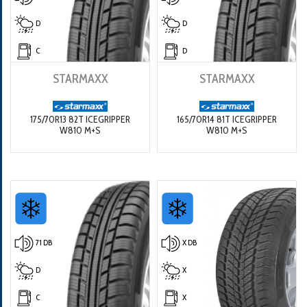
D
D
C
D
STARMAXX
STARMAXX
175/70R13 82T ICEGRIPPER
165/70R14 81T ICEGRIPPER
W810 M+S
W810 M+S
71 DB
X DB
D
X
C
X