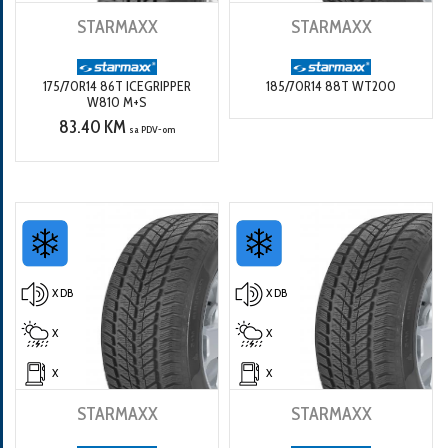
STARMAXX
STARMAXX
175/70R14 86T ICEGRIPPER
185/70R14 88T WT200
W810 M+S
83.40 KM
sa PDV-om
X DB
X DB
X
X
X
X
STARMAXX
STARMAXX