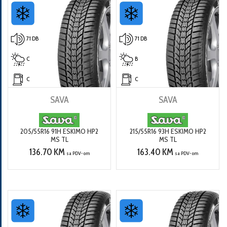
71 DB
71 DB
C
B
C
C
SAVA
SAVA
205/55R16 91H ESKIMO HP2
215/55R16 93H ESKIMO HP2
MS TL
MS TL
136.70 KM
163.40 KM
sa PDV-om
sa PDV-om