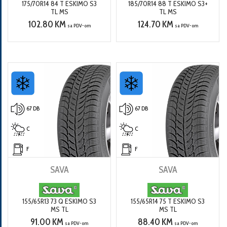
175/70R14 84 T ESKIMO S3
185/70R14 88 T ESKIMO S3+
TL MS
TL MS
102.80 KM
124.70 KM
sa PDV-om
sa PDV-om
67 DB
67 DB
C
C
F
F
SAVA
SAVA
155/65R13 73 Q ESKIMO S3
155/65R14 75 T ESKIMO S3
MS TL
MS TL
91.00 KM
88.40 KM
sa PDV-om
sa PDV-om