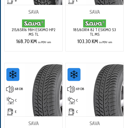
B
E
SAVA
SAVA
215/65R16 98H ESKIMO HP2
185/60R14 82 T ESKIMO S3
MS TL
TL MS
168.70 KM
103.30 KM
sa PDV-om
sa PDV-om
68 DB
69 DB
C
C
E
C
SAVA
SAVA