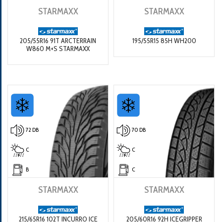
STARMAXX
STARMAXX
205/55R16 91T ARCTERRAIN
195/55R15 85H WH200
W860 M+S STARMAXX
72 DB
70 DB
C
C
B
C
STARMAXX
STARMAXX
215/65R16 102T INCURRO ICE
205/60R16 92H ICEGRIPPER