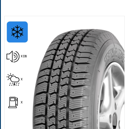
Pošalji
X DB
X
X