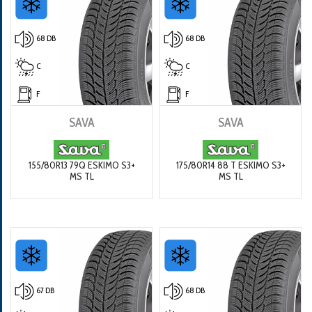
68 DB
68 DB
C
C
F
F
SAVA
SAVA
155/80R13 79Q ESKIMO S3+
175/80R14 88 T ESKIMO S3+
MS TL
MS TL
67 DB
68 DB