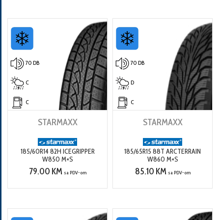
70 DB
70 DB
C
D
C
C
STARMAXX
STARMAXX
185/60R14 82H ICEGRIPPER
185/65R15 88T ARCTERRAIN
W850 M+S
W860 M+S
79.00 KM
85.10 KM
sa PDV-om
sa PDV-om