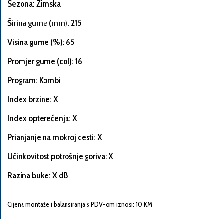
Sezona: Zimska
Širina gume (mm): 215
Visina gume (%): 65
Informacije
o
Promjer gume (col): 16
automobilu
Program: Kombi
Index brzine: X
Marka
Index opterećenja: X
i
model
Prianjanje na mokroj cesti: X
automobila
Učinkovitost potrošnje goriva: X
Razina buke: X dB
Proizvođač
Cijena montaže i balansiranja s PDV-om iznosi: 10 KM