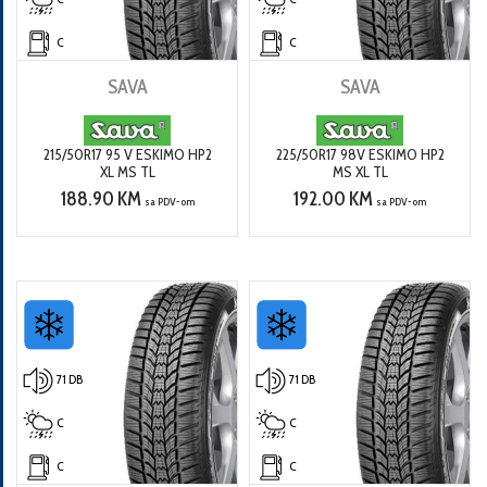
C
C
SAVA
SAVA
215/50R17 95 V ESKIMO HP2
225/50R17 98V ESKIMO HP2
XL MS TL
MS XL TL
188.90 KM
192.00 KM
sa PDV-om
sa PDV-om
71 DB
71 DB
C
C
C
C