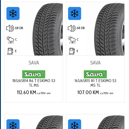
68 DB
68 DB
C
C
E
E
SAVA
SAVA
185/65R14 86 T ESKIMO S3
165/65R15 81 T ESKIMO S3
TL MS
MS TL
112.60 KM
107.00 KM
sa PDV-om
sa PDV-om