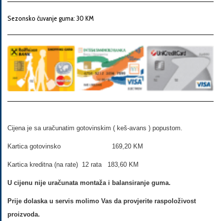
Snaga
motora
Sezonsko čuvanje guma: 30 KM
Godina
proizvodnje
Broj
šasije
Cijena je sa uračunatim gotovinskim ( keš-avans ) popustom.
Kartica gotovinsko 169,20 KM
Vaša
Kartica kreditna (na rate) 12 rata 183,60 KM
poruka
U cijenu nije uračunata montaža i balansiranje guma.
Prije dolaska u servis molimo Vas da provjerite raspoloživost
proizvoda.