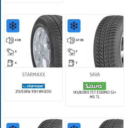
X DB
67 DB
X
F
X
F
STARMAXX
SAVA
215/55R16 93H WH200
145/80R13 75T ESKIMO S3+
MS TL