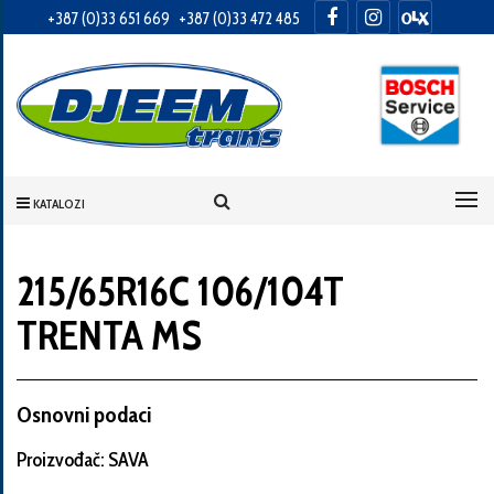
+387 (0)33 651 669
+387 (0)33 472 485
Informacije
o
Vama
KATALOZI
Vaše
ime
215/65R16C 106/104T
TRENTA MS
Vaša
adresa
Osnovni podaci
Proizvođač: SAVA
Broj
telefona