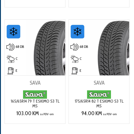
68 DB
68 DB
C
C
E
E
SAVA
SAVA
165/65R14 79 T ESKIMO S3 TL
175/65R14 82 T ESKIMO S3 TL
MS
MS
103.00 KM
94.00 KM
sa PDV-om
sa PDV-om