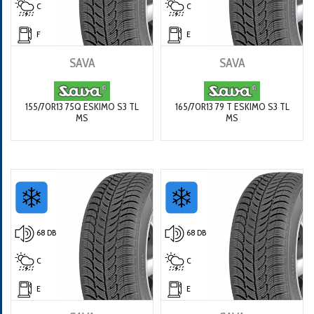
C
C
F
E
SAVA
SAVA
155/70R13 75Q ESKIMO S3 TL
165/70R13 79 T ESKIMO S3 TL
MS
MS
68 DB
68 DB
C
C
E
E