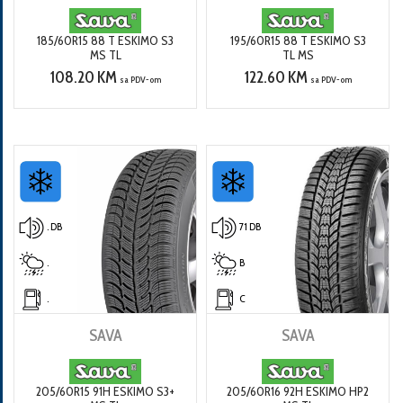
185/60R15 88 T ESKIMO S3
195/60R15 88 T ESKIMO S3
MS TL
TL MS
108.20 KM
122.60 KM
sa PDV-om
sa PDV-om
. DB
71 DB
.
B
.
C
SAVA
SAVA
205/60R15 91H ESKIMO S3+
205/60R16 92H ESKIMO HP2