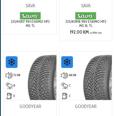
SAVA
SAVA
225/45R17 91H ESKIMO HP2
225/40R18 98V ESKIMO HP2
MS TL
MS XL TL
192.00 KM
sa PDV-om
72 DB
68 DB
B
C
E
C
GOODYEAR
GOODYEAR