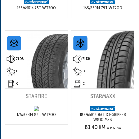
155/65R14 75T WT200
165/65R14 79T WT200
71 DB
71 DB
D
D
C
C
STARFIRE
STARMAXX
175/65R14 84T WT200
185/65R14 86T ICEGRIPPER
W810 M+S
83.40 KM
sa PDV-om