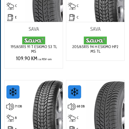
C
C
E
C
SAVA
SAVA
195/65R15 91 T ESKIMO S3 TL
205/65R15 94 H ESKIMO HP2
MS
MS TL
109.90 KM
sa PDV-om
71 DB
68 DB
B
C