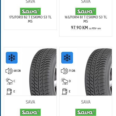
SAVA
SAVA
175/70R13 82 T ESKIMO S3 TL
165/70R14 81 T ESKIMO S3 TL
MS
MS
97.90 KM
sa PDV-om
68 DB
71 DB
C
D
E
E
SAVA
SAVA