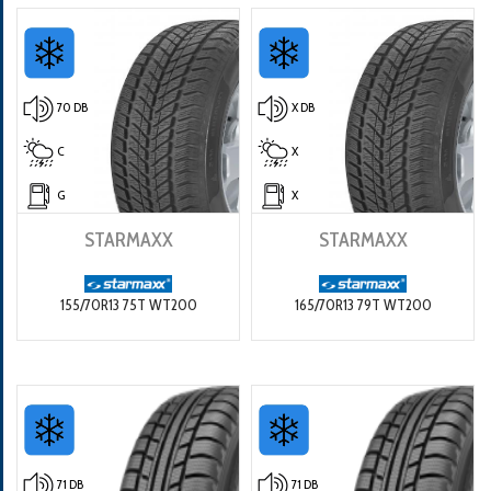
70 DB
X DB
C
X
G
X
STARMAXX
STARMAXX
155/70R13 75T WT200
165/70R13 79T WT200
71 DB
71 DB