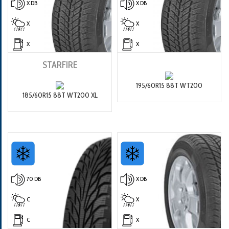
X DB
X DB
X
X
X
X
STARFIRE
195/60R15 88T WT200
185/60R15 88T WT200 XL
70 DB
X DB
C
X
C
X