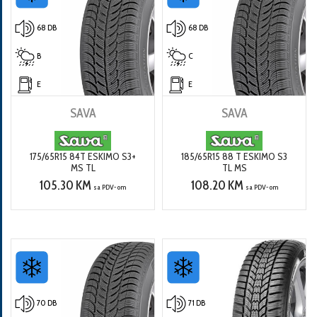
68 DB
68 DB
B
C
E
E
SAVA
SAVA
175/65R15 84T ESKIMO S3+
185/65R15 88 T ESKIMO S3
MS TL
TL MS
105.30 KM
108.20 KM
sa PDV-om
sa PDV-om
70 DB
71 DB