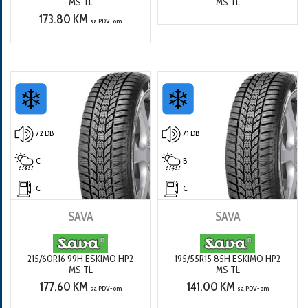
MS TL
MS TL
173.80 KM
sa PDV-om
72 DB
71 DB
C
B
C
C
SAVA
SAVA
215/60R16 99H ESKIMO HP2
195/55R15 85H ESKIMO HP2
MS TL
MS TL
177.60 KM
141.00 KM
sa PDV-om
sa PDV-om