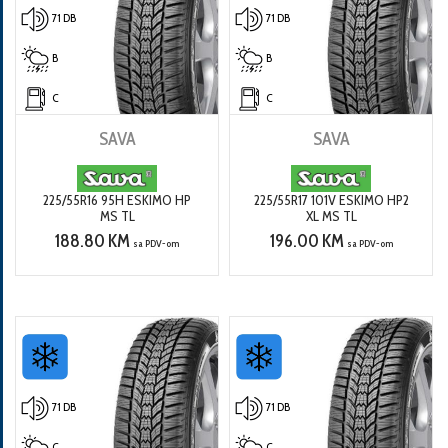
71 DB
71 DB
B
B
C
C
SAVA
SAVA
225/55R16 95H ESKIMO HP
225/55R17 101V ESKIMO HP2
MS TL
XL MS TL
188.80 KM
196.00 KM
sa PDV-om
sa PDV-om
71 DB
71 DB
C
C