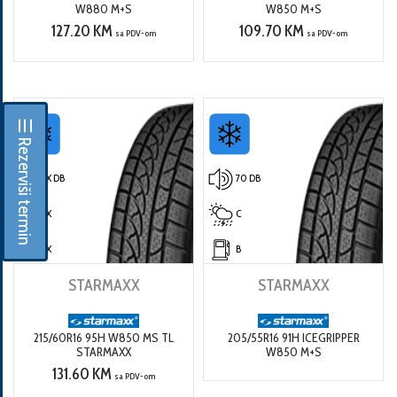
W880 M+S
W850 M+S
127.20 KM
109.70 KM
sa PDV-om
sa PDV-om
☰ Rezerviši termin
X DB
70 DB
X
C
X
B
STARMAXX
STARMAXX
215/60R16 95H W850 MS TL
205/55R16 91H ICEGRIPPER
STARMAXX
W850 M+S
131.60 KM
sa PDV-om