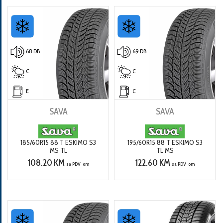
68 DB
69 DB
C
C
E
C
SAVA
SAVA
185/60R15 88 T ESKIMO S3
195/60R15 88 T ESKIMO S3
MS TL
TL MS
108.20 KM
122.60 KM
sa PDV-om
sa PDV-om