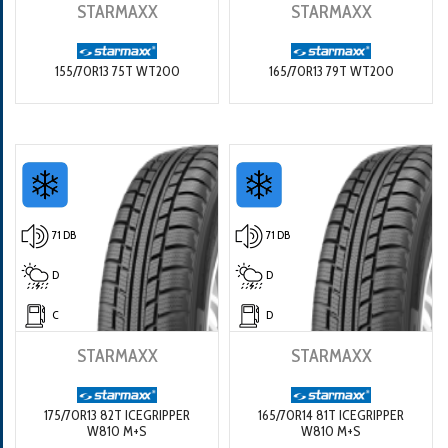
STARMAXX
STARMAXX
155/70R13 75T WT200
165/70R13 79T WT200
71 DB
71 DB
D
D
C
D
STARMAXX
STARMAXX
175/70R13 82T ICEGRIPPER
165/70R14 81T ICEGRIPPER
W810 M+S
W810 M+S