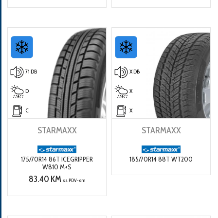
71 DB
X DB
D
X
C
X
STARMAXX
STARMAXX
175/70R14 86T ICEGRIPPER
185/70R14 88T WT200
W810 M+S
83.40 KM
sa PDV-om