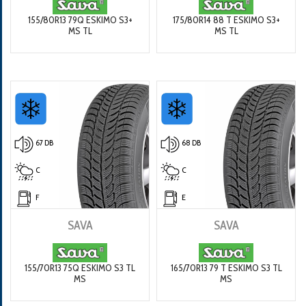
155/80R13 79Q ESKIMO S3+
175/80R14 88 T ESKIMO S3+
MS TL
MS TL
67 DB
68 DB
C
C
F
E
SAVA
SAVA
155/70R13 75Q ESKIMO S3 TL
165/70R13 79 T ESKIMO S3 TL
MS
MS