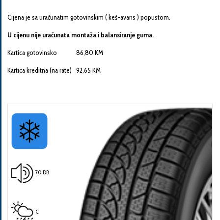
Cijena je sa uračunatim gotovinskim ( keš-avans ) popustom.
U cijenu nije uračunata montaža i balansiranje guma.
Kartica gotovinsko 86,80 KM
Pošalji
Kartica kreditna (na rate) 92,65 KM
70 DB
C