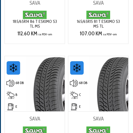
SAVA
SAVA
185/65R14 86 T ESKIMO S3
165/65R15 81 T ESKIMO S3
TL MS
MS TL
112.60 KM
107.00 KM
sa PDV-om
sa PDV-om
68 DB
68 DB
B
C
E
E
SAVA
SAVA