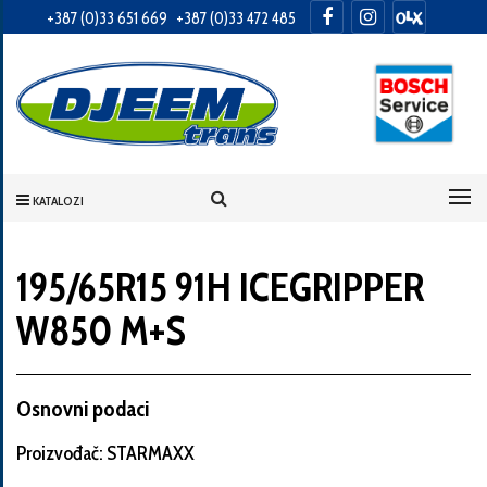
+387 (0)33 651 669
+387 (0)33 472 485
Informacije
o
Vama
KATALOZI
Vaše
ime
195/65R15 91H ICEGRIPPER
W850 M+S
Vaša
adresa
Osnovni podaci
Proizvođač: STARMAXX
Broj
telefona