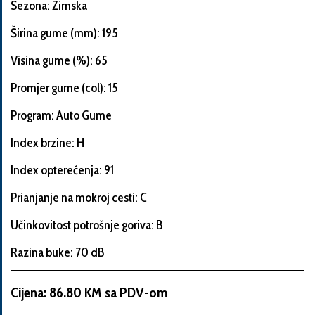
Sezona: Zimska
Širina gume (mm): 195
Visina gume (%): 65
Informacije
o
Promjer gume (col): 15
automobilu
Program: Auto Gume
Index brzine: H
Marka
Index opterećenja: 91
i
model
Prianjanje na mokroj cesti: C
automobila
Učinkovitost potrošnje goriva: B
Razina buke: 70 dB
Proizvođač
Cijena: 86.80 KM sa PDV-om