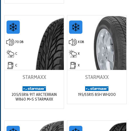
70 DB
X DB
C
X
C
X
STARMAXX
STARMAXX
205/55R16 91T ARCTERRAIN
195/55R15 85H WH200
W860 M+S STARMAXX