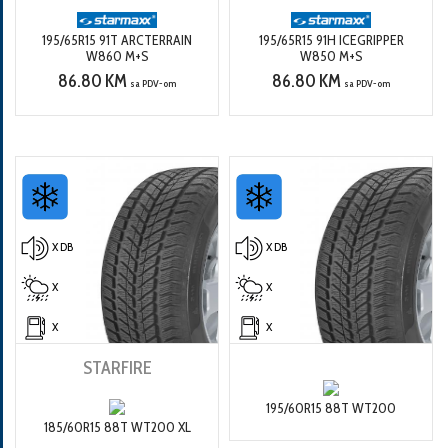
195/65R15 91T ARCTERRAIN
195/65R15 91H ICEGRIPPER
W860 M+S
W850 M+S
86.80 KM
86.80 KM
sa PDV-om
sa PDV-om
X DB
X DB
X
X
X
X
STARFIRE
195/60R15 88T WT200
185/60R15 88T WT200 XL