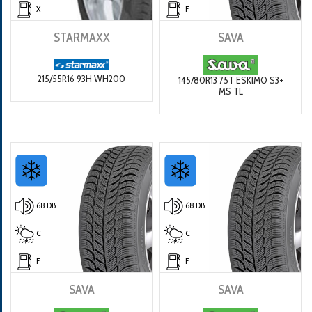
X
F
STARMAXX
SAVA
215/55R16 93H WH200
145/80R13 75T ESKIMO S3+
MS TL
68 DB
68 DB
C
C
F
F
SAVA
SAVA