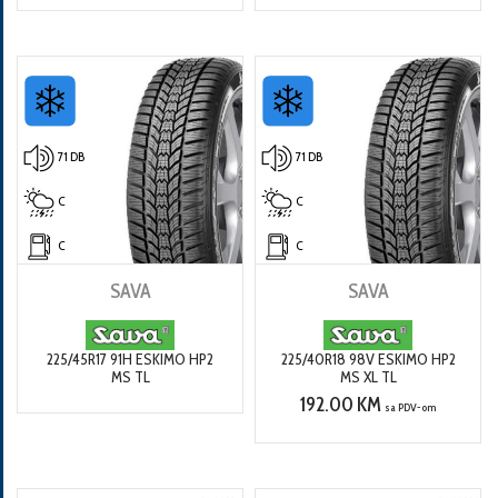
71 DB
71 DB
C
C
C
C
SAVA
SAVA
225/45R17 91H ESKIMO HP2
225/40R18 98V ESKIMO HP2
MS TL
MS XL TL
192.00 KM
sa PDV-om