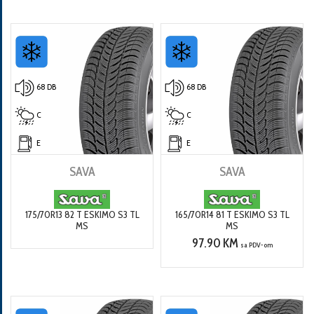
68 DB
68 DB
C
C
E
E
SAVA
SAVA
175/70R13 82 T ESKIMO S3 TL
165/70R14 81 T ESKIMO S3 TL
MS
MS
97.90 KM
sa PDV-om