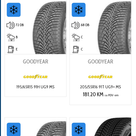
72 DB
68 DB
B
C
E
C
GOODYEAR
GOODYEAR
195/65R15 91H UG9 MS
205/55R16 91T UG9+ MS
181.20 KM
sa PDV-om