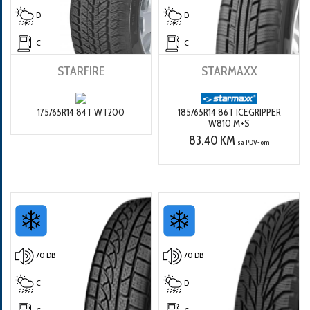
D
D
C
C
STARFIRE
STARMAXX
175/65R14 84T WT200
185/65R14 86T ICEGRIPPER
W810 M+S
83.40 KM
sa PDV-om
70 DB
70 DB
C
D