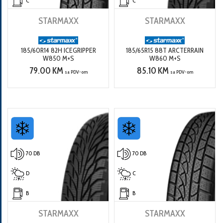
C
C
STARMAXX
STARMAXX
185/60R14 82H ICEGRIPPER
185/65R15 88T ARCTERRAIN
W850 M+S
W860 M+S
79.00 KM
85.10 KM
sa PDV-om
sa PDV-om
70 DB
70 DB
D
C
B
B
STARMAXX
STARMAXX