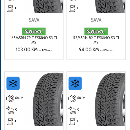
E
E
SAVA
SAVA
165/65R14 79 T ESKIMO S3 TL
175/65R14 82 T ESKIMO S3 TL
MS
MS
103.00 KM
94.00 KM
sa PDV-om
sa PDV-om
68 DB
68 DB
C
C
E
E