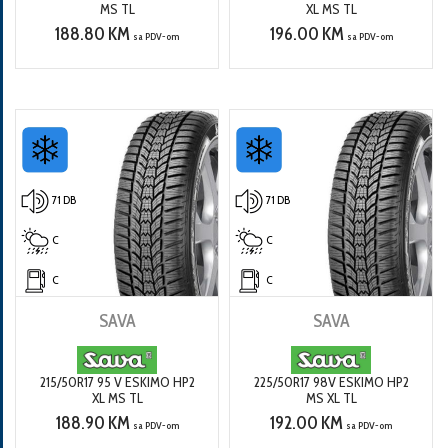
MS TL
XL MS TL
188.80 KM
196.00 KM
sa PDV-om
sa PDV-om
71 DB
71 DB
C
C
C
C
SAVA
SAVA
215/50R17 95 V ESKIMO HP2
225/50R17 98V ESKIMO HP2
XL MS TL
MS XL TL
188.90 KM
192.00 KM
sa PDV-om
sa PDV-om