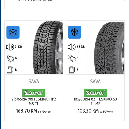
71 DB
68 DB
B
C
B
E
SAVA
SAVA
215/65R16 98H ESKIMO HP2
185/60R14 82 T ESKIMO S3
MS TL
TL MS
168.70 KM
103.30 KM
sa PDV-om
sa PDV-om