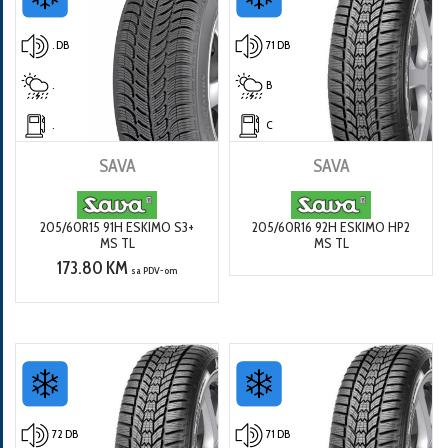
. DB
71 DB
.
B
.
C
SAVA
SAVA
205/60R15 91H ESKIMO S3+
205/60R16 92H ESKIMO HP2
MS TL
MS TL
173.80 KM
sa PDV-om
72 DB
71 DB