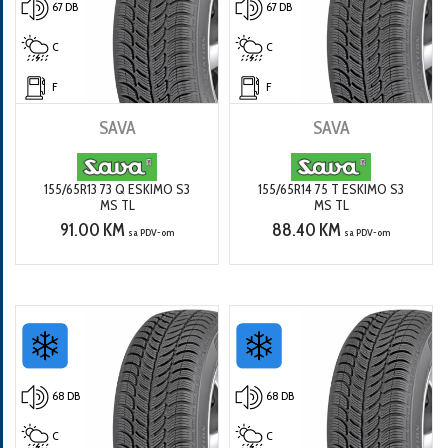
67 DB
67 DB
C
C
F
F
SAVA
SAVA
155/65R13 73 Q ESKIMO S3
155/65R14 75 T ESKIMO S3
MS TL
MS TL
91.00 KM
88.40 KM
sa PDV-om
sa PDV-om
68 DB
68 DB
C
C