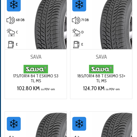
68 DB
71 DB
C
D
E
E
SAVA
SAVA
175/70R14 84 T ESKIMO S3
185/70R14 88 T ESKIMO S3+
TL MS
TL MS
102.80 KM
124.70 KM
sa PDV-om
sa PDV-om