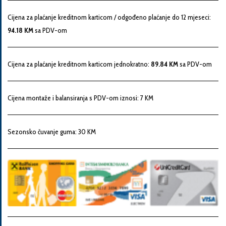
Snaga
Cijena za plaćanje kreditnom karticom / odgođeno plaćanje do 12 mjeseci:
motora
94.18 KM
sa PDV-om
Godina
Cijena za plaćanje kreditnom karticom jednokratno:
89.84 KM
sa PDV-om
proizvodnje
Cijena montaže i balansiranja s PDV-om iznosi: 7 KM
Broj
šasije
Sezonsko čuvanje guma: 30 KM
Vaša
poruka