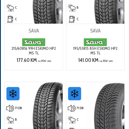
C
B
C
C
SAVA
SAVA
215/60R16 99H ESKIMO HP2
195/55R15 85H ESKIMO HP2
MS TL
MS TL
177.60 KM
141.00 KM
sa PDV-om
sa PDV-om
71 DB
71 DB
B
C