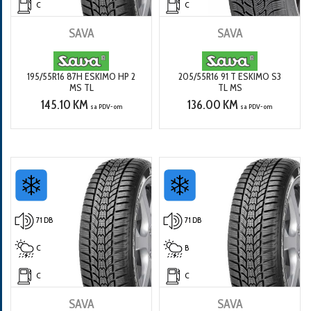
C
C
SAVA
SAVA
195/55R16 87H ESKIMO HP 2
205/55R16 91 T ESKIMO S3
MS TL
TL MS
145.10 KM
136.00 KM
sa PDV-om
sa PDV-om
71 DB
71 DB
C
B
C
C
SAVA
SAVA