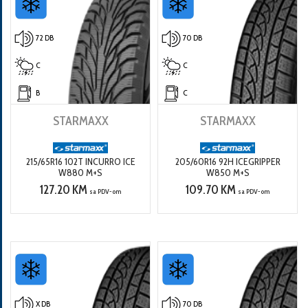
72 DB
70 DB
C
C
B
C
STARMAXX
STARMAXX
215/65R16 102T INCURRO ICE
205/60R16 92H ICEGRIPPER
W880 M+S
W850 M+S
127.20 KM
109.70 KM
sa PDV-om
sa PDV-om
X DB
70 DB