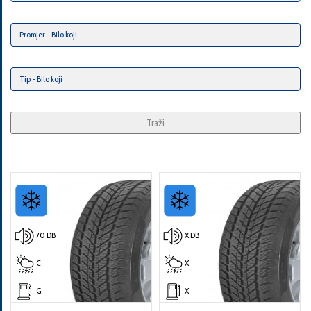
Traži
70 DB
X DB
C
X
G
X