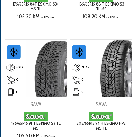
175/65R15 84T ESKIMO S3+
185/65R15 88 T ESKIMO S3
MS TL
TL MS
105.30 KM
108.20 KM
sa PDV-om
sa PDV-om
70 DB
71 DB
C
C
E
C
SAVA
SAVA
195/65R15 91 T ESKIMO S3 TL
205/65R15 94 H ESKIMO HP2
MS
MS TL
109.90 KM
sa PDV-om