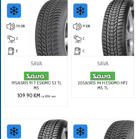
70 DB
71 DB
C
C
E
C
SAVA
SAVA
195/65R15 91 T ESKIMO S3 TL
205/65R15 94 H ESKIMO HP2
MS
MS TL
109.90 KM
sa PDV-om