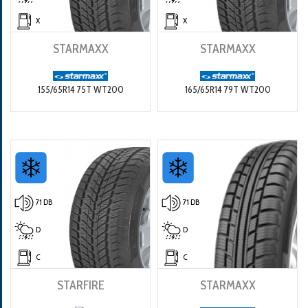
X
X
STARMAXX
STARMAXX
155/65R14 75T WT200
165/65R14 79T WT200
71 DB
71 DB
D
D
C
C
STARFIRE
STARMAXX