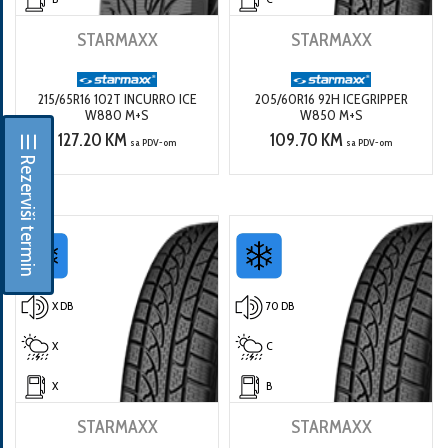
STARMAXX
STARMAXX
215/65R16 102T INCURRO ICE
205/60R16 92H ICEGRIPPER
W880 M+S
W850 M+S
127.20 KM
109.70 KM
☰ Rezerviši termin
sa PDV-om
sa PDV-om
X DB
70 DB
X
C
X
B
STARMAXX
STARMAXX