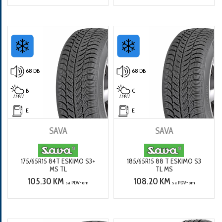
68 DB
68 DB
B
C
E
E
SAVA
SAVA
175/65R15 84T ESKIMO S3+
185/65R15 88 T ESKIMO S3
MS TL
TL MS
105.30 KM
108.20 KM
sa PDV-om
sa PDV-om