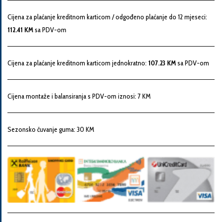
Snaga
Cijena za plaćanje kreditnom karticom / odgođeno plaćanje do 12 mjeseci:
motora
112.41 KM
sa PDV-om
Godina
Cijena za plaćanje kreditnom karticom jednokratno:
107.23 KM
sa PDV-om
proizvodnje
Cijena montaže i balansiranja s PDV-om iznosi: 7 KM
Broj
šasije
Sezonsko čuvanje guma: 30 KM
Vaša
poruka