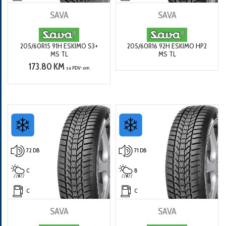
SAVA
SAVA
205/60R15 91H ESKIMO S3+
205/60R16 92H ESKIMO HP2
MS TL
MS TL
173.80 KM
sa PDV-om
72 DB
71 DB
C
B
C
C
SAVA
SAVA