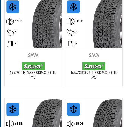
67 DB
68 DB
C
C
F
E
SAVA
SAVA
155/70R13 75Q ESKIMO S3 TL
165/70R13 79 T ESKIMO S3 TL
MS
MS
68 DB
68 DB