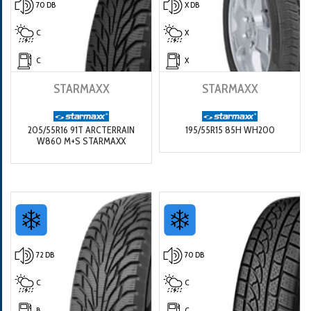
70 DB
X DB
C
X
C
X
STARMAXX
STARMAXX
205/55R16 91T ARCTERRAIN
195/55R15 85H WH200
W860 M+S STARMAXX
72 DB
70 DB
C
C
B
C