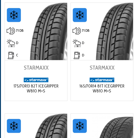
71 DB
71 DB
D
D
C
D
STARMAXX
STARMAXX
175/70R13 82T ICEGRIPPER
165/70R14 81T ICEGRIPPER
W810 M+S
W810 M+S