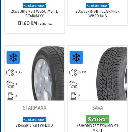
215/60R16 95H W850 MS TL
205/55R16 91H ICEGRIPPER
STARMAXX
W850 M+S
131.60 KM
sa PDV-om
X DB
67 DB
X
F
X
F
STARMAXX
SAVA
215/55R16 93H WH200
145/80R13 75T ESKIMO S3+
MS TL