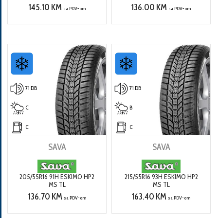
145.10 KM
136.00 KM
sa PDV-om
sa PDV-om
71 DB
71 DB
C
B
C
C
SAVA
SAVA
205/55R16 91H ESKIMO HP2
215/55R16 93H ESKIMO HP2
MS TL
MS TL
136.70 KM
163.40 KM
sa PDV-om
sa PDV-om