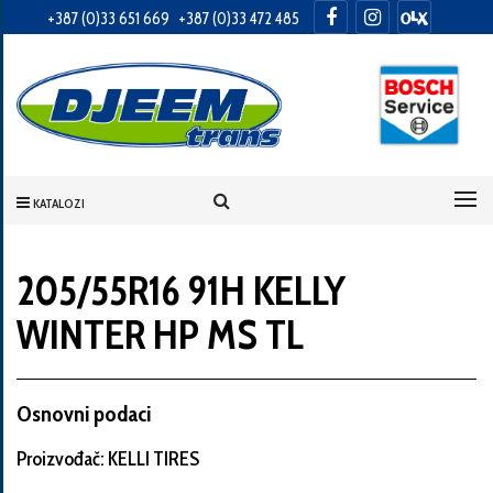
+387 (0)33 651 669
+387 (0)33 472 485
Informacije
o
Vama
KATALOZI
Vaše
ime
205/55R16 91H KELLY
WINTER HP MS TL
Vaša
adresa
Osnovni podaci
Proizvođač: KELLI TIRES
Broj
telefona