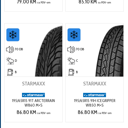
79.00 KM
85.10 KM
sa PDV-om
sa PDV-om
70 DB
70 DB
D
C
B
B
STARMAXX
STARMAXX
195/65R15 91T ARCTERRAIN
195/65R15 91H ICEGRIPPER
W860 M+S
W850 M+S
86.80 KM
86.80 KM
sa PDV-om
sa PDV-om