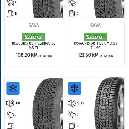
C
C
E
C
SAVA
SAVA
185/60R15 88 T ESKIMO S3
195/60R15 88 T ESKIMO S3
MS TL
TL MS
108.20 KM
122.60 KM
sa PDV-om
sa PDV-om
. DB
71 DB
.
B
.
C