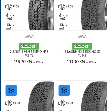
71 DB
68 DB
B
C
B
E
SAVA
SAVA
215/65R16 98H ESKIMO HP2
185/60R14 82 T ESKIMO S3
MS TL
TL MS
168.70 KM
103.30 KM
sa PDV-om
sa PDV-om
68 DB
69 DB