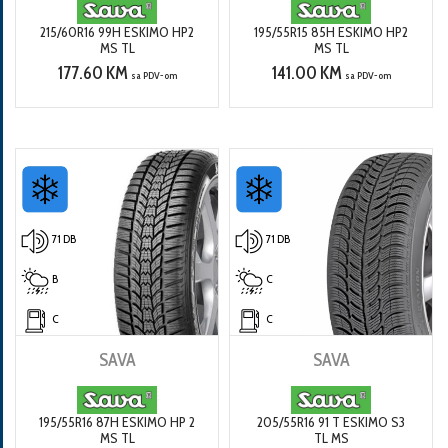
215/60R16 99H ESKIMO HP2
195/55R15 85H ESKIMO HP2
MS TL
MS TL
177.60 KM
141.00 KM
sa PDV-om
sa PDV-om
71 DB
71 DB
B
C
C
C
SAVA
SAVA
195/55R16 87H ESKIMO HP 2
205/55R16 91 T ESKIMO S3
MS TL
TL MS