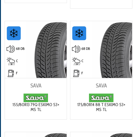
68 DB
68 DB
C
C
F
F
SAVA
SAVA
155/80R13 79Q ESKIMO S3+
175/80R14 88 T ESKIMO S3+
MS TL
MS TL