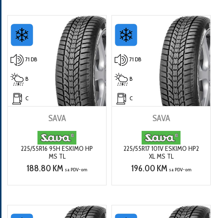
71 DB
71 DB
B
B
C
C
SAVA
SAVA
225/55R16 95H ESKIMO HP
225/55R17 101V ESKIMO HP2
MS TL
XL MS TL
188.80 KM
196.00 KM
sa PDV-om
sa PDV-om