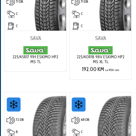
71 DB
71 DB
C
C
C
C
SAVA
SAVA
225/45R17 91H ESKIMO HP2
225/40R18 98V ESKIMO HP2
MS TL
MS XL TL
192.00 KM
sa PDV-om
72 DB
68 DB
B
C