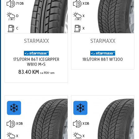
71 DB
X DB
D
X
C
X
STARMAXX
STARMAXX
175/70R14 86T ICEGRIPPER
185/70R14 88T WT200
W810 M+S
83.40 KM
sa PDV-om
X DB
X DB
X
X