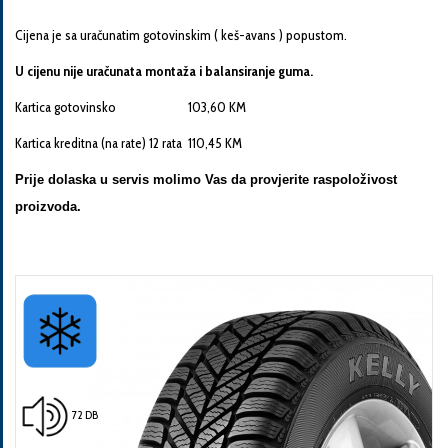
Cijena je sa uračunatim gotovinskim ( keš-avans ) popustom.
U cijenu nije uračunata montaža i balansiranje guma.
Kartica gotovinsko 103,60 KM
Pošalji
Kartica kreditna (na rate) 12 rata 110,45 KM
Prije dolaska u servis molimo Vas da provjerite raspoloživost
proizvoda.
72 DB