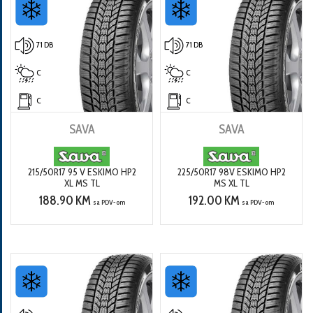
71 DB
71 DB
C
C
C
C
SAVA
SAVA
215/50R17 95 V ESKIMO HP2
225/50R17 98V ESKIMO HP2
XL MS TL
MS XL TL
188.90 KM
192.00 KM
sa PDV-om
sa PDV-om