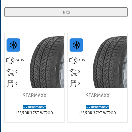
Traži
70 DB
X DB
C
X
G
X
STARMAXX
STARMAXX
155/70R13 75T WT200
165/70R13 79T WT200