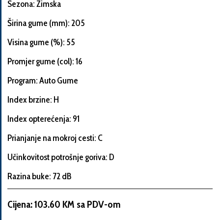
Sezona: Zimska
Širina gume (mm): 205
Visina gume (%): 55
Informacije
o
Promjer gume (col): 16
automobilu
Program: Auto Gume
Index brzine: H
Marka
Index opterećenja: 91
i
model
Prianjanje na mokroj cesti: C
automobila
Učinkovitost potrošnje goriva: D
Razina buke: 72 dB
Proizvođač
Cijena: 103.60 KM sa PDV-om