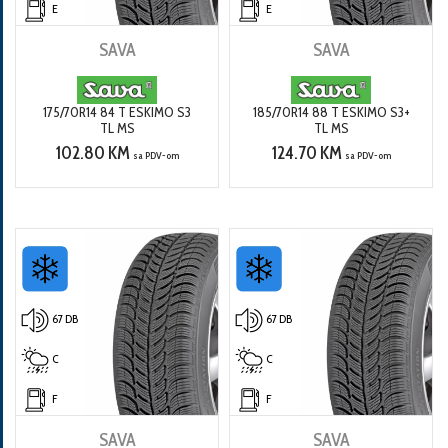
E
E
SAVA
SAVA
175/70R14 84 T ESKIMO S3
185/70R14 88 T ESKIMO S3+
TL MS
TL MS
102.80 KM
124.70 KM
sa PDV-om
sa PDV-om
67 DB
67 DB
C
C
F
F
SAVA
SAVA