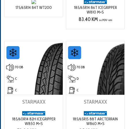
175/65R14 84T WT200
185/65R14 86T ICEGRIPPER
W810 M+S
83.40 KM
sa PDV-om
70 DB
70 DB
C
D
C
C
STARMAXX
STARMAXX
185/60R14 82H ICEGRIPPER
185/65R15 88T ARCTERRAIN
W850 M+S
W860 M+S