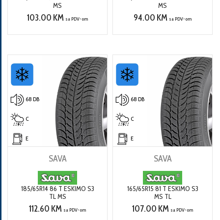
MS
MS
103.00 KM
94.00 KM
sa PDV-om
sa PDV-om
68 DB
68 DB
C
C
E
E
SAVA
SAVA
185/65R14 86 T ESKIMO S3
165/65R15 81 T ESKIMO S3
TL MS
MS TL
112.60 KM
107.00 KM
sa PDV-om
sa PDV-om