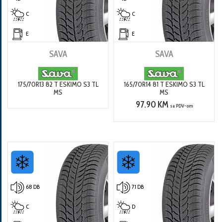
C
C
E
E
SAVA
SAVA
175/70R13 82 T ESKIMO S3 TL
165/70R14 81 T ESKIMO S3 TL
MS
MS
97.90 KM
sa PDV-om
68 DB
71 DB
C
D