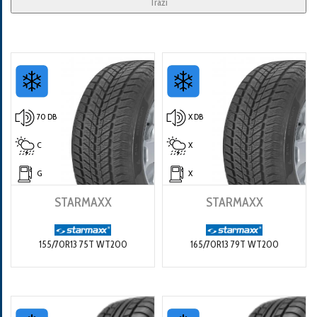
Traži
70 DB
X DB
C
X
G
X
STARMAXX
STARMAXX
155/70R13 75T WT200
165/70R13 79T WT200