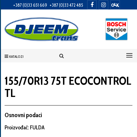
+387 (0)33 651 669
+387 (0)33 472 485
Informacije
o
Vama
KATALOZI
Vaše
ime
155/70R13 75T ECOCONTROL
TL
Vaša
adresa
Osnovni podaci
Proizvođač: FULDA
Broj
telefona