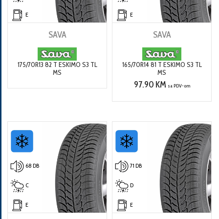
E
E
SAVA
SAVA
175/70R13 82 T ESKIMO S3 TL
165/70R14 81 T ESKIMO S3 TL
MS
MS
97.90 KM
sa PDV-om
68 DB
71 DB
C
D
E
E