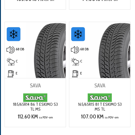
68 DB
68 DB
C
C
E
E
SAVA
SAVA
185/65R14 86 T ESKIMO S3
165/65R15 81 T ESKIMO S3
TL MS
MS TL
112.60 KM
107.00 KM
sa PDV-om
sa PDV-om