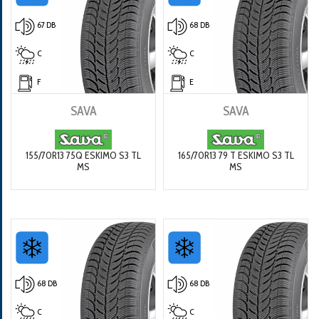
67 DB
68 DB
C
C
F
E
SAVA
SAVA
155/70R13 75Q ESKIMO S3 TL
165/70R13 79 T ESKIMO S3 TL
MS
MS
68 DB
68 DB
C
C