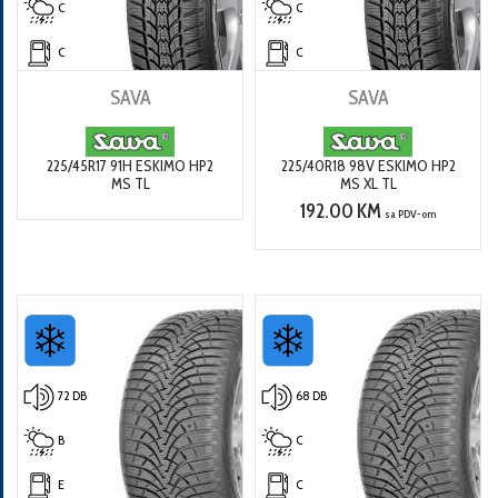
C
C
C
C
SAVA
SAVA
225/45R17 91H ESKIMO HP2
225/40R18 98V ESKIMO HP2
MS TL
MS XL TL
192.00 KM
sa PDV-om
72 DB
68 DB
B
C
E
C