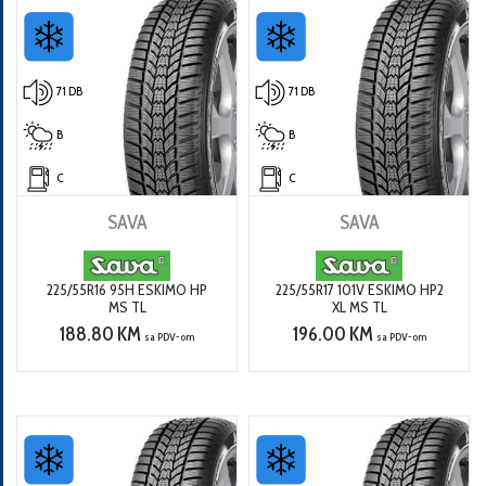
71 DB
71 DB
B
B
C
C
SAVA
SAVA
225/55R16 95H ESKIMO HP
225/55R17 101V ESKIMO HP2
MS TL
XL MS TL
188.80 KM
196.00 KM
sa PDV-om
sa PDV-om