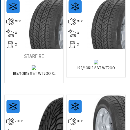
X DB
X DB
X
X
X
X
STARFIRE
195/60R15 88T WT200
185/60R15 88T WT200 XL
70 DB
X DB