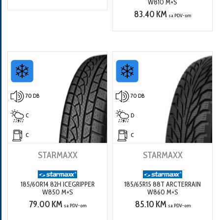
W810 M+S
83.40 KM
sa PDV-om
70 DB
70 DB
C
D
C
C
STARMAXX
STARMAXX
185/60R14 82H ICEGRIPPER
185/65R15 88T ARCTERRAIN
W850 M+S
W860 M+S
79.00 KM
85.10 KM
sa PDV-om
sa PDV-om