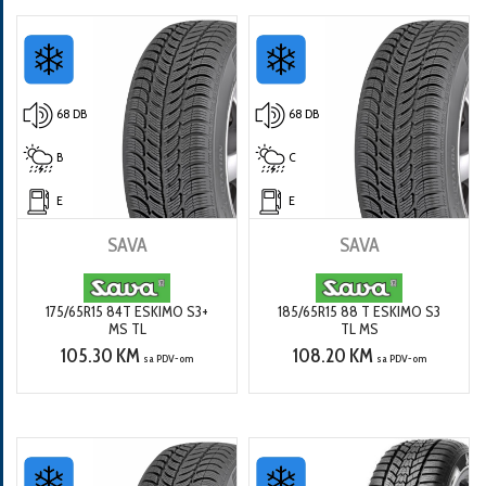
68 DB
68 DB
B
C
E
E
SAVA
SAVA
175/65R15 84T ESKIMO S3+
185/65R15 88 T ESKIMO S3
MS TL
TL MS
105.30 KM
108.20 KM
sa PDV-om
sa PDV-om