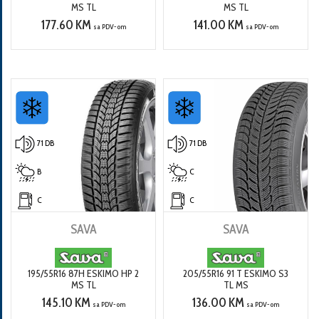
MS TL
MS TL
177.60 KM
141.00 KM
sa PDV-om
sa PDV-om
71 DB
71 DB
B
C
C
C
SAVA
SAVA
195/55R16 87H ESKIMO HP 2
205/55R16 91 T ESKIMO S3
MS TL
TL MS
145.10 KM
136.00 KM
sa PDV-om
sa PDV-om