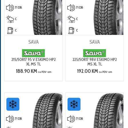
71 DB
71 DB
C
C
C
C
SAVA
SAVA
215/50R17 95 V ESKIMO HP2
225/50R17 98V ESKIMO HP2
XL MS TL
MS XL TL
188.90 KM
192.00 KM
sa PDV-om
sa PDV-om
71 DB
71 DB