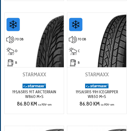
70 DB
70 DB
D
C
B
B
STARMAXX
STARMAXX
195/65R15 91T ARCTERRAIN
195/65R15 91H ICEGRIPPER
W860 M+S
W850 M+S
86.80 KM
86.80 KM
sa PDV-om
sa PDV-om