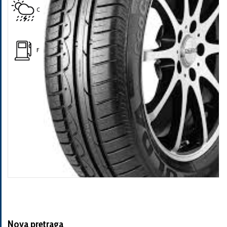
C
F
Nova pretraga