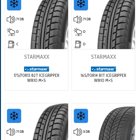
71 DB
71 DB
D
D
C
D
STARMAXX
STARMAXX
175/70R13 82T ICEGRIPPER
165/70R14 81T ICEGRIPPER
W810 M+S
W810 M+S
71 DB
X DB