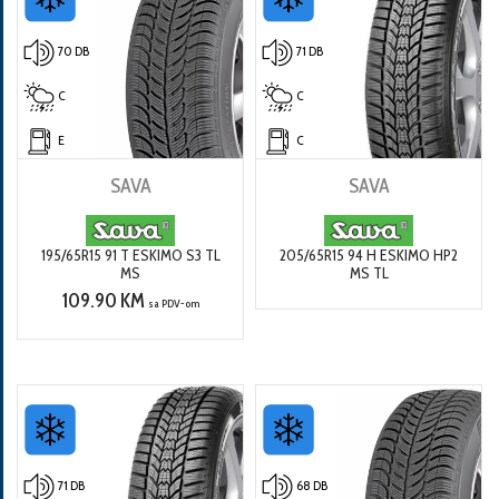
70 DB
71 DB
C
C
E
C
SAVA
SAVA
195/65R15 91 T ESKIMO S3 TL
205/65R15 94 H ESKIMO HP2
MS
MS TL
109.90 KM
sa PDV-om
71 DB
68 DB