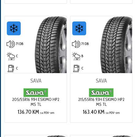
71 DB
71 DB
C
B
C
C
SAVA
SAVA
205/55R16 91H ESKIMO HP2
215/55R16 93H ESKIMO HP2
MS TL
MS TL
136.70 KM
163.40 KM
sa PDV-om
sa PDV-om