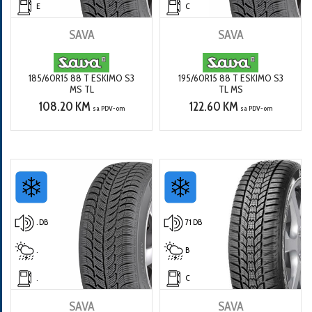
E
C
SAVA
SAVA
185/60R15 88 T ESKIMO S3
195/60R15 88 T ESKIMO S3
MS TL
TL MS
108.20 KM
122.60 KM
sa PDV-om
sa PDV-om
. DB
71 DB
.
B
.
C
SAVA
SAVA