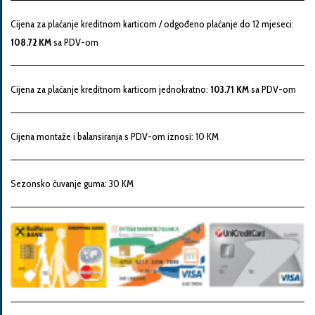
Snaga
Cijena za plaćanje kreditnom karticom / odgođeno plaćanje do 12 mjeseci:
motora
108.72 KM
sa PDV-om
Godina
Cijena za plaćanje kreditnom karticom jednokratno:
103.71 KM
sa PDV-om
proizvodnje
Cijena montaže i balansiranja s PDV-om iznosi: 10 KM
Broj
šasije
Sezonsko čuvanje guma: 30 KM
Vaša
poruka