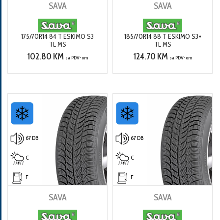
SAVA
SAVA
175/70R14 84 T ESKIMO S3
185/70R14 88 T ESKIMO S3+
TL MS
TL MS
102.80 KM
124.70 KM
sa PDV-om
sa PDV-om
67 DB
67 DB
C
C
F
F
SAVA
SAVA