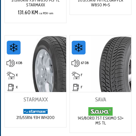
STARMAXX
W850 M+S
131.60 KM
sa PDV-om
X DB
67 DB
X
F
X
F
STARMAXX
SAVA
215/55R16 93H WH200
145/80R13 75T ESKIMO S3+
MS TL