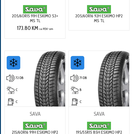
205/60R15 91H ESKIMO S3+
205/60R16 92H ESKIMO HP2
MS TL
MS TL
173.80 KM
sa PDV-om
72 DB
71 DB
C
B
C
C
SAVA
SAVA
215/60R16 99H ESKIMO HP2
195/55R15 85H ESKIMO HP2