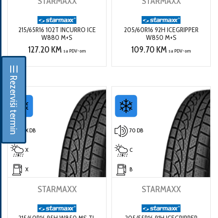
STARMAXX
STARMAXX
215/65R16 102T INCURRO ICE
205/60R16 92H ICEGRIPPER
W880 M+S
W850 M+S
127.20 KM
109.70 KM
sa PDV-om
sa PDV-om
☰ Rezerviši termin
X DB
70 DB
X
C
X
B
STARMAXX
STARMAXX
215/60R16 95H W850 MS TL
205/55R16 91H ICEGRIPPER