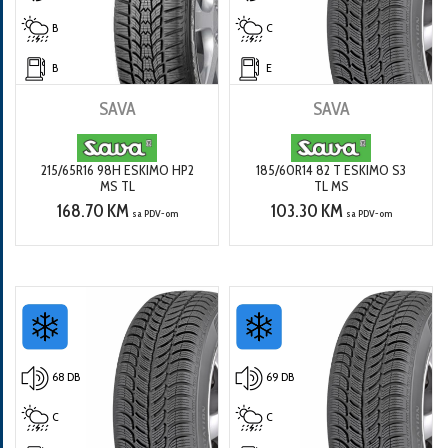
B
C
B
E
SAVA
SAVA
215/65R16 98H ESKIMO HP2
185/60R14 82 T ESKIMO S3
MS TL
TL MS
168.70 KM
103.30 KM
sa PDV-om
sa PDV-om
68 DB
69 DB
C
C