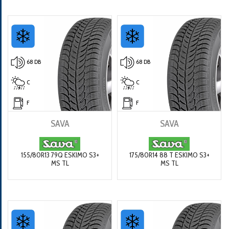
68 DB
68 DB
C
C
F
F
SAVA
SAVA
155/80R13 79Q ESKIMO S3+
175/80R14 88 T ESKIMO S3+
MS TL
MS TL