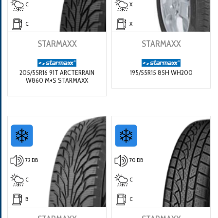
C
X
C
X
STARMAXX
STARMAXX
205/55R16 91T ARCTERRAIN
195/55R15 85H WH200
W860 M+S STARMAXX
72 DB
70 DB
C
C
B
C