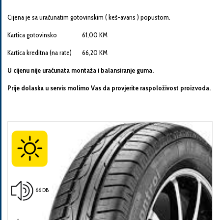
Cijena je sa uračunatim gotovinskim ( keš-avans ) popustom.
Kartica gotovinsko 61,00 KM
Kartica kreditna (na rate) 66,20 KM
Pošalji
U cijenu nije uračunata montaža i balansiranje guma.
Prije dolaska u servis molimo Vas da provjerite raspoloživost proizvoda.
66 DB