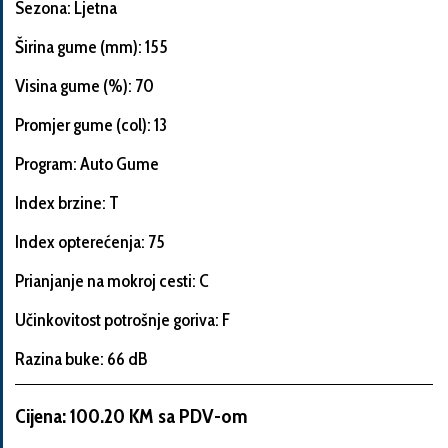
Sezona: Ljetna
Širina gume (mm): 155
Visina gume (%): 70
Informacije
o
Promjer gume (col): 13
automobilu
Program: Auto Gume
Index brzine: T
Marka
Index opterećenja: 75
i
model
Prianjanje na mokroj cesti: C
automobila
Učinkovitost potrošnje goriva: F
Razina buke: 66 dB
Proizvođač
Cijena: 100.20 KM sa PDV-om