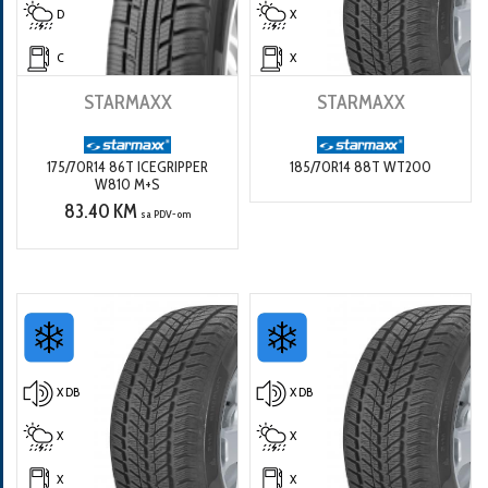
D
X
C
X
STARMAXX
STARMAXX
175/70R14 86T ICEGRIPPER
185/70R14 88T WT200
W810 M+S
83.40 KM
sa PDV-om
X DB
X DB
X
X
X
X