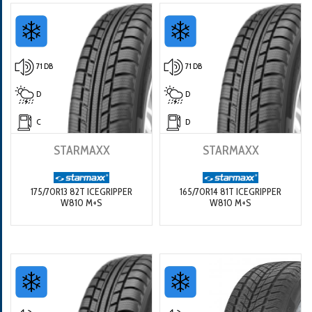
71 DB
71 DB
D
D
C
D
STARMAXX
STARMAXX
175/70R13 82T ICEGRIPPER
165/70R14 81T ICEGRIPPER
W810 M+S
W810 M+S