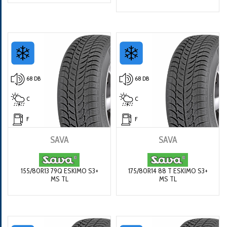
68 DB
68 DB
C
C
F
F
SAVA
SAVA
155/80R13 79Q ESKIMO S3+
175/80R14 88 T ESKIMO S3+
MS TL
MS TL