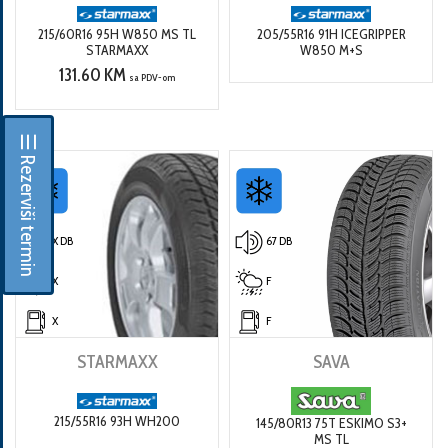
215/60R16 95H W850 MS TL
205/55R16 91H ICEGRIPPER
STARMAXX
W850 M+S
131.60 KM
sa PDV-om
☰ Rezerviši termin
X DB
67 DB
X
F
X
F
STARMAXX
SAVA
215/55R16 93H WH200
145/80R13 75T ESKIMO S3+
MS TL