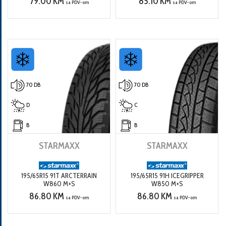
79.00 KM
85.10 KM
sa PDV-om
sa PDV-om
70 DB
70 DB
D
C
B
B
STARMAXX
STARMAXX
195/65R15 91T ARCTERRAIN
195/65R15 91H ICEGRIPPER
W860 M+S
W850 M+S
86.80 KM
86.80 KM
sa PDV-om
sa PDV-om