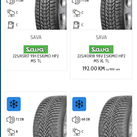
71 DB
71 DB
C
C
C
C
SAVA
SAVA
225/45R17 91H ESKIMO HP2
225/40R18 98V ESKIMO HP2
MS TL
MS XL TL
192.00 KM
sa PDV-om
72 DB
68 DB
B
C