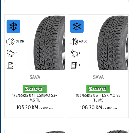
68 DB
68 DB
B
C
E
E
SAVA
SAVA
175/65R15 84T ESKIMO S3+
185/65R15 88 T ESKIMO S3
MS TL
TL MS
105.30 KM
108.20 KM
sa PDV-om
sa PDV-om