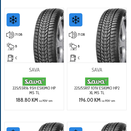
71 DB
71 DB
B
B
C
C
SAVA
SAVA
225/55R16 95H ESKIMO HP
225/55R17 101V ESKIMO HP2
MS TL
XL MS TL
188.80 KM
196.00 KM
sa PDV-om
sa PDV-om