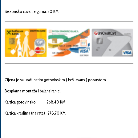
Snaga
motora
Sezonsko čuvanje guma: 30 KM
Godina
proizvodnje
Broj
šasije
Cijena je sa uračunatim gotovinskim ( keš-avans ) popustom.
Besplatna montaža i balansiranje.
Vaša
Kartica gotovinsko 268,40 KM
poruka
Kartica kreditna (na rate) 278,70 KM