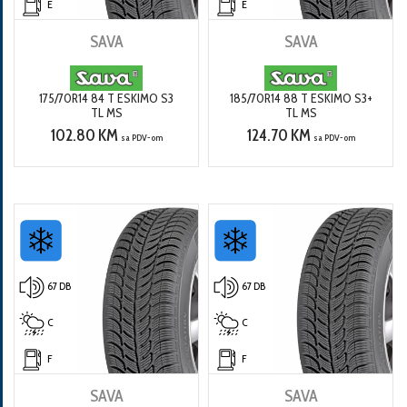
E
E
SAVA
SAVA
175/70R14 84 T ESKIMO S3
185/70R14 88 T ESKIMO S3+
TL MS
TL MS
102.80 KM
124.70 KM
sa PDV-om
sa PDV-om
67 DB
67 DB
C
C
F
F
SAVA
SAVA