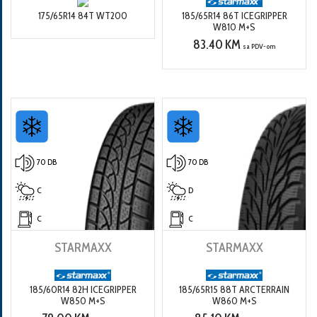
175/65R14 84T WT200
185/65R14 86T ICEGRIPPER
W810 M+S
83.40 KM
sa PDV-om
70 DB
70 DB
C
D
C
C
STARMAXX
STARMAXX
185/60R14 82H ICEGRIPPER
185/65R15 88T ARCTERRAIN
W850 M+S
W860 M+S