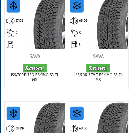
67 DB
68 DB
C
C
F
E
SAVA
SAVA
155/70R13 75Q ESKIMO S3 TL
165/70R13 79 T ESKIMO S3 TL
MS
MS
68 DB
68 DB