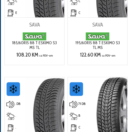
C
C
E
C
SAVA
SAVA
185/60R15 88 T ESKIMO S3
195/60R15 88 T ESKIMO S3
MS TL
TL MS
108.20 KM
122.60 KM
sa PDV-om
sa PDV-om
. DB
71 DB
.
B
.
C