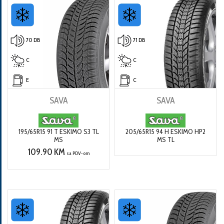
70 DB
71 DB
C
C
E
C
SAVA
SAVA
195/65R15 91 T ESKIMO S3 TL
205/65R15 94 H ESKIMO HP2
MS
MS TL
109.90 KM
sa PDV-om