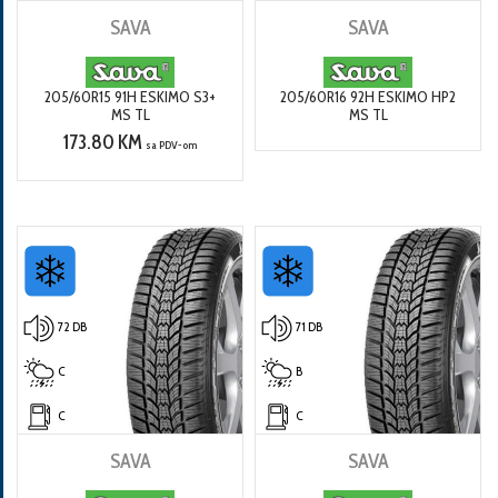
SAVA
SAVA
205/60R15 91H ESKIMO S3+
205/60R16 92H ESKIMO HP2
MS TL
MS TL
173.80 KM
sa PDV-om
72 DB
71 DB
C
B
C
C
SAVA
SAVA