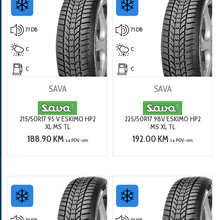
71 DB
71 DB
C
C
C
C
SAVA
SAVA
215/50R17 95 V ESKIMO HP2
225/50R17 98V ESKIMO HP2
XL MS TL
MS XL TL
188.90 KM
192.00 KM
sa PDV-om
sa PDV-om