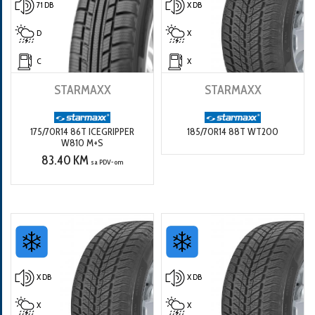
71 DB
X DB
D
X
C
X
STARMAXX
STARMAXX
175/70R14 86T ICEGRIPPER
185/70R14 88T WT200
W810 M+S
83.40 KM
sa PDV-om
X DB
X DB
X
X