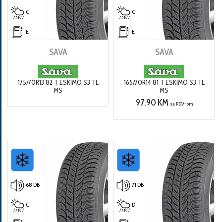
C
C
E
E
SAVA
SAVA
175/70R13 82 T ESKIMO S3 TL
165/70R14 81 T ESKIMO S3 TL
MS
MS
97.90 KM
sa PDV-om
68 DB
71 DB
C
D