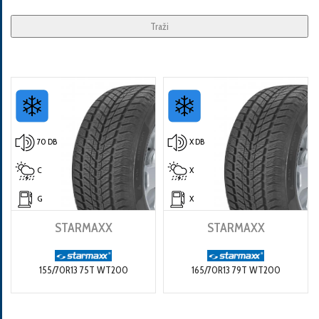
Traži
70 DB
X DB
C
X
G
X
STARMAXX
STARMAXX
155/70R13 75T WT200
165/70R13 79T WT200