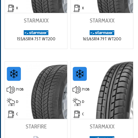
X
X
STARMAXX
STARMAXX
155/65R14 75T WT200
165/65R14 79T WT200
71 DB
71 DB
D
D
C
C
STARFIRE
STARMAXX