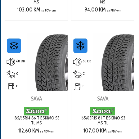
MS
MS
103.00 KM
94.00 KM
sa PDV-om
sa PDV-om
68 DB
68 DB
C
C
E
E
SAVA
SAVA
185/65R14 86 T ESKIMO S3
165/65R15 81 T ESKIMO S3
TL MS
MS TL
112.60 KM
107.00 KM
sa PDV-om
sa PDV-om