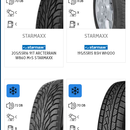
70 DB
X DB
C
X
C
X
STARMAXX
STARMAXX
205/55R16 91T ARCTERRAIN
195/55R15 85H WH200
W860 M+S STARMAXX
72 DB
70 DB
C
C
B
C