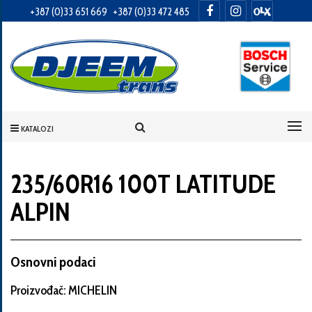
+387 (0)33 651 669
+387 (0)33 472 485
Informacije
o
Vama
KATALOZI
Vaše
ime
235/60R16 100T LATITUDE
ALPIN
Vaša
adresa
Osnovni podaci
Proizvođač: MICHELIN
Broj
telefona