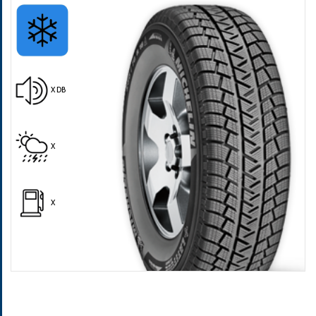
X DB
Pošalji
X
X