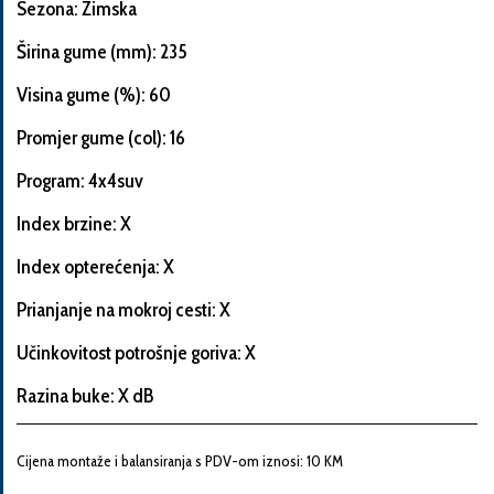
Sezona: Zimska
Širina gume (mm): 235
Visina gume (%): 60
Informacije
o
Promjer gume (col): 16
automobilu
Program: 4x4suv
Index brzine: X
Marka
Index opterećenja: X
i
model
Prianjanje na mokroj cesti: X
automobila
Učinkovitost potrošnje goriva: X
Razina buke: X dB
Proizvođač
Cijena montaže i balansiranja s PDV-om iznosi: 10 KM