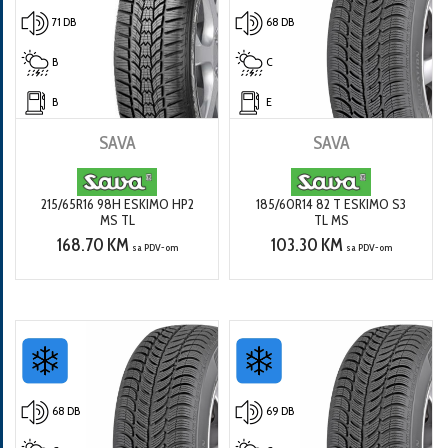
71 DB
68 DB
B
C
B
E
SAVA
SAVA
215/65R16 98H ESKIMO HP2
185/60R14 82 T ESKIMO S3
MS TL
TL MS
168.70 KM
103.30 KM
sa PDV-om
sa PDV-om
68 DB
69 DB