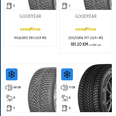
E
C
GOODYEAR
GOODYEAR
195/65R15 91H UG9 MS
205/55R16 91T UG9+ MS
181.20 KM
sa PDV-om
68 DB
71 DB
B
B
E
D