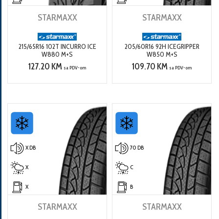
STARMAXX
STARMAXX
215/65R16 102T INCURRO ICE
205/60R16 92H ICEGRIPPER
W880 M+S
W850 M+S
127.20 KM
109.70 KM
sa PDV-om
sa PDV-om
X DB
70 DB
X
C
X
B
STARMAXX
STARMAXX