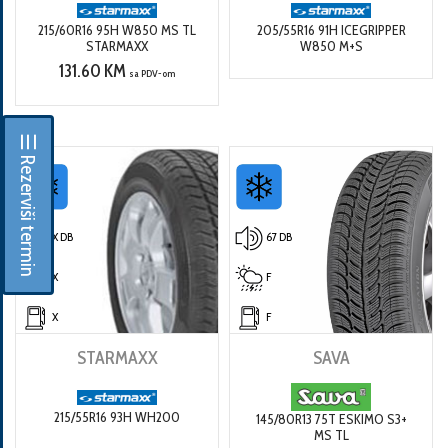
215/60R16 95H W850 MS TL
205/55R16 91H ICEGRIPPER
STARMAXX
W850 M+S
131.60 KM
sa PDV-om
☰ Rezerviši termin
X DB
67 DB
X
F
X
F
STARMAXX
SAVA
215/55R16 93H WH200
145/80R13 75T ESKIMO S3+
MS TL