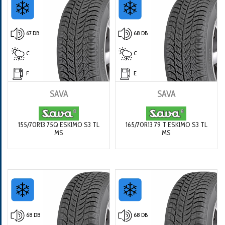
67 DB
68 DB
C
C
F
E
SAVA
SAVA
155/70R13 75Q ESKIMO S3 TL
165/70R13 79 T ESKIMO S3 TL
MS
MS
68 DB
68 DB