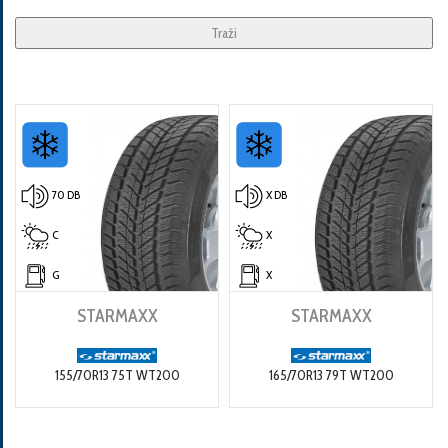
Traži
70 DB
X DB
C
X
G
X
STARMAXX
STARMAXX
155/70R13 75T WT200
165/70R13 79T WT200