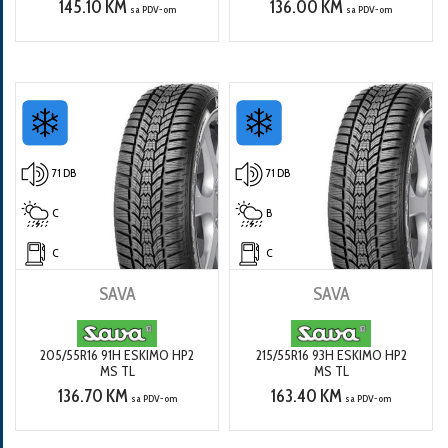
145.10 KM
136.00 KM
sa PDV-om
sa PDV-om
71 DB
71 DB
C
B
C
C
SAVA
SAVA
205/55R16 91H ESKIMO HP2
215/55R16 93H ESKIMO HP2
MS TL
MS TL
136.70 KM
163.40 KM
sa PDV-om
sa PDV-om