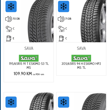
70 DB
71 DB
C
C
E
C
SAVA
SAVA
195/65R15 91 T ESKIMO S3 TL
205/65R15 94 H ESKIMO HP2
MS
MS TL
109.90 KM
sa PDV-om