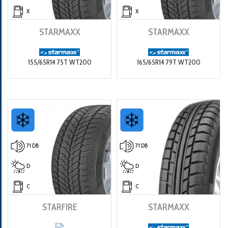
X
X
STARMAXX
STARMAXX
155/65R14 75T WT200
165/65R14 79T WT200
71 DB
71 DB
D
D
C
C
STARFIRE
STARMAXX