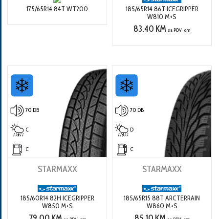
175/65R14 84T WT200
185/65R14 86T ICEGRIPPER
W810 M+S
83.40 KM
sa PDV-om
70 DB
70 DB
C
D
C
C
STARMAXX
STARMAXX
185/60R14 82H ICEGRIPPER
185/65R15 88T ARCTERRAIN
W850 M+S
W860 M+S
79.00 KM
85.10 KM