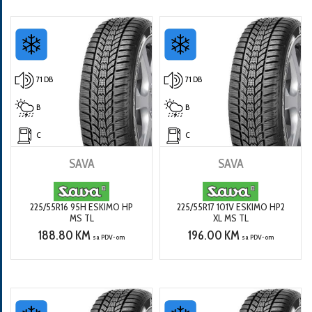
71 DB
71 DB
B
B
C
C
SAVA
SAVA
225/55R16 95H ESKIMO HP
225/55R17 101V ESKIMO HP2
MS TL
XL MS TL
188.80 KM
196.00 KM
sa PDV-om
sa PDV-om