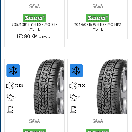
SAVA
SAVA
205/60R15 91H ESKIMO S3+
205/60R16 92H ESKIMO HP2
MS TL
MS TL
173.80 KM
sa PDV-om
72 DB
71 DB
C
B
C
C
SAVA
SAVA