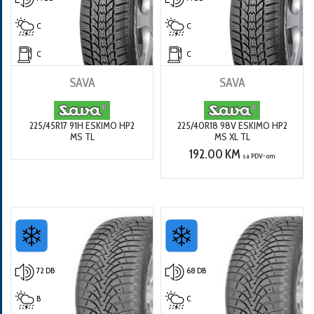
C
C
C
C
SAVA
SAVA
225/45R17 91H ESKIMO HP2
225/40R18 98V ESKIMO HP2
MS TL
MS XL TL
192.00 KM
sa PDV-om
72 DB
68 DB
B
C