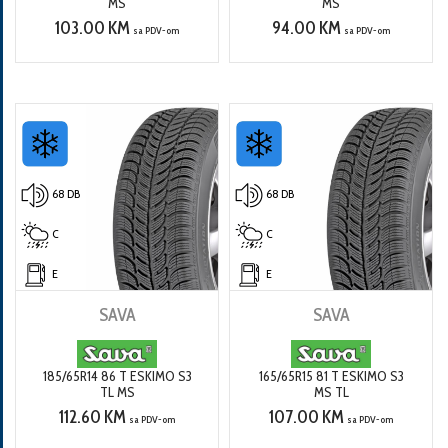
MS
MS
103.00 KM
94.00 KM
sa PDV-om
sa PDV-om
68 DB
68 DB
C
C
E
E
SAVA
SAVA
185/65R14 86 T ESKIMO S3
165/65R15 81 T ESKIMO S3
TL MS
MS TL
112.60 KM
107.00 KM
sa PDV-om
sa PDV-om