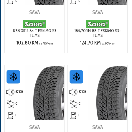
E
E
SAVA
SAVA
175/70R14 84 T ESKIMO S3
185/70R14 88 T ESKIMO S3+
TL MS
TL MS
102.80 KM
124.70 KM
sa PDV-om
sa PDV-om
67 DB
67 DB
C
C
F
F
SAVA
SAVA