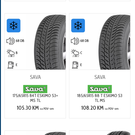
68 DB
68 DB
B
C
E
E
SAVA
SAVA
175/65R15 84T ESKIMO S3+
185/65R15 88 T ESKIMO S3
MS TL
TL MS
105.30 KM
108.20 KM
sa PDV-om
sa PDV-om