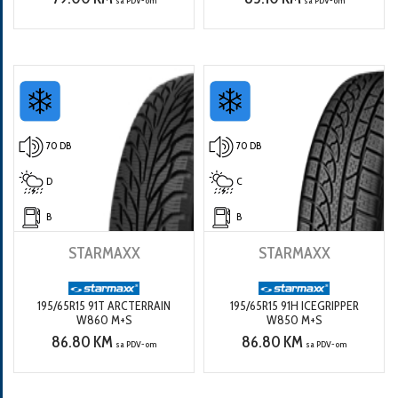
sa PDV-om
sa PDV-om
70 DB
70 DB
D
C
B
B
STARMAXX
STARMAXX
195/65R15 91T ARCTERRAIN
195/65R15 91H ICEGRIPPER
W860 M+S
W850 M+S
86.80 KM
86.80 KM
sa PDV-om
sa PDV-om