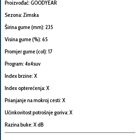
Proizvođač: GOODYEAR
Sezona: Zimska
Širina gume (mm): 235
Informacije
o
Visina gume (%): 65
automobilu
Promjer gume (col): 17
Program: 4x4suv
Marka
Index brzine: X
i
model
Index opterećenja: X
automobila
Prianjanje na mokroj cesti: X
Učinkovitost potrošnje goriva: X
Proizvođač
Razina buke: X dB