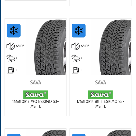
68 DB
68 DB
C
C
F
F
SAVA
SAVA
155/80R13 79Q ESKIMO S3+
175/80R14 88 T ESKIMO S3+
MS TL
MS TL