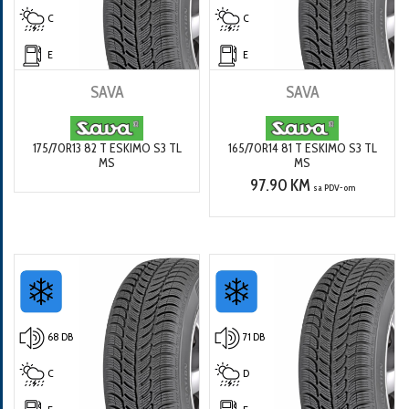
C
C
E
E
SAVA
SAVA
175/70R13 82 T ESKIMO S3 TL
165/70R14 81 T ESKIMO S3 TL
MS
MS
97.90 KM
sa PDV-om
68 DB
71 DB
C
D