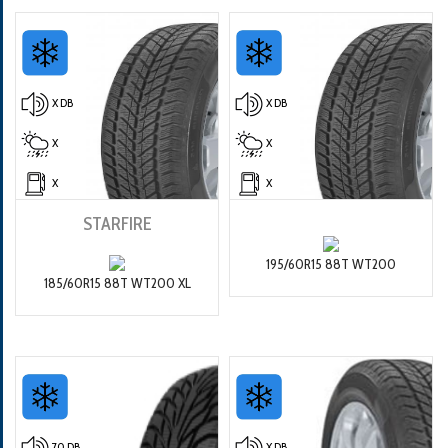
X DB
X DB
X
X
X
X
STARFIRE
195/60R15 88T WT200
185/60R15 88T WT200 XL
70 DB
X DB