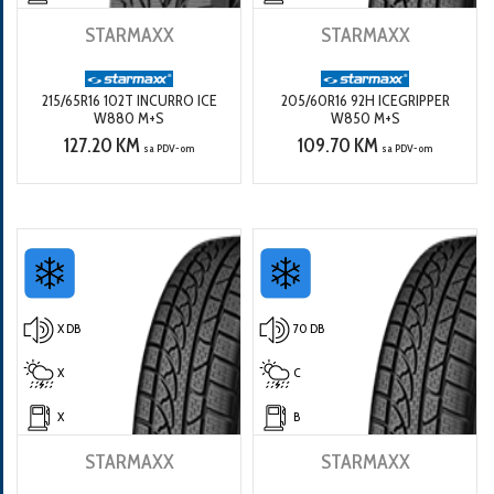
STARMAXX
STARMAXX
215/65R16 102T INCURRO ICE
205/60R16 92H ICEGRIPPER
W880 M+S
W850 M+S
127.20 KM
109.70 KM
sa PDV-om
sa PDV-om
X DB
70 DB
X
C
X
B
STARMAXX
STARMAXX