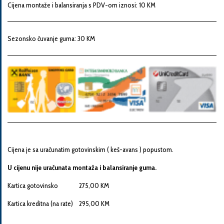
Snaga
Cijena montaže i balansiranja s PDV-om iznosi: 10 KM
motora
Sezonsko čuvanje guma: 30 KM
Godina
proizvodnje
Broj
šasije
Cijena je sa uračunatim gotovinskim ( keš-avans ) popustom.
Vaša
U cijenu nije uračunata montaža i balansiranje guma.
poruka
Kartica gotovinsko 275,00 KM
Kartica kreditna (na rate) 295,00 KM