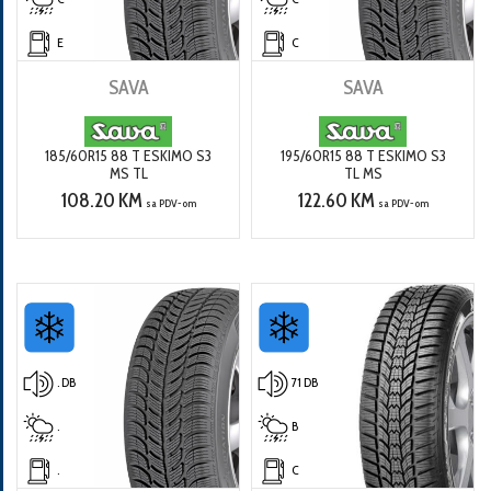
E
C
SAVA
SAVA
185/60R15 88 T ESKIMO S3
195/60R15 88 T ESKIMO S3
MS TL
TL MS
108.20 KM
122.60 KM
sa PDV-om
sa PDV-om
. DB
71 DB
.
B
.
C