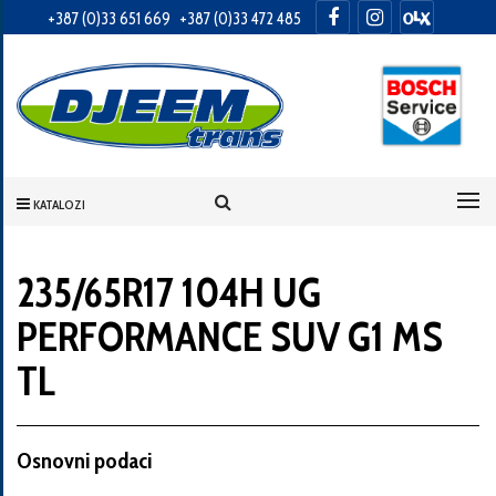
+387 (0)33 651 669
+387 (0)33 472 485
Informacije
o
Vama
KATALOZI
Vaše
ime
235/65R17 104H UG
PERFORMANCE SUV G1 MS
Vaša
TL
adresa
Osnovni podaci
Broj
telefona