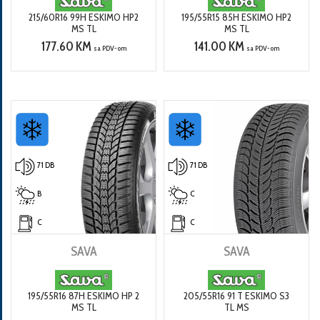
215/60R16 99H ESKIMO HP2
195/55R15 85H ESKIMO HP2
MS TL
MS TL
177.60 KM
141.00 KM
sa PDV-om
sa PDV-om
71 DB
71 DB
B
C
C
C
SAVA
SAVA
195/55R16 87H ESKIMO HP 2
205/55R16 91 T ESKIMO S3
MS TL
TL MS