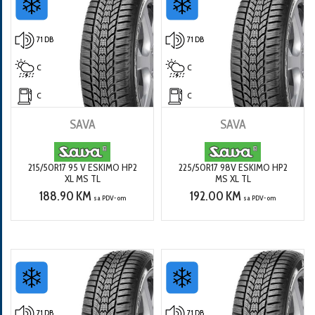
71 DB
71 DB
C
C
C
C
SAVA
SAVA
215/50R17 95 V ESKIMO HP2
225/50R17 98V ESKIMO HP2
XL MS TL
MS XL TL
188.90 KM
192.00 KM
sa PDV-om
sa PDV-om
71 DB
71 DB