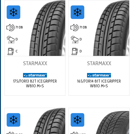
71 DB
71 DB
D
D
C
D
STARMAXX
STARMAXX
175/70R13 82T ICEGRIPPER
165/70R14 81T ICEGRIPPER
W810 M+S
W810 M+S