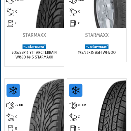
C
X
C
X
STARMAXX
STARMAXX
205/55R16 91T ARCTERRAIN
195/55R15 85H WH200
W860 M+S STARMAXX
72 DB
70 DB
C
C
B
C