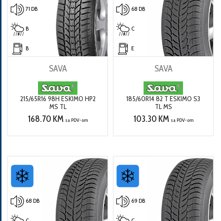
71 DB
68 DB
B
C
B
E
SAVA
SAVA
215/65R16 98H ESKIMO HP2
185/60R14 82 T ESKIMO S3
MS TL
TL MS
168.70 KM
103.30 KM
sa PDV-om
sa PDV-om
68 DB
69 DB
C
C