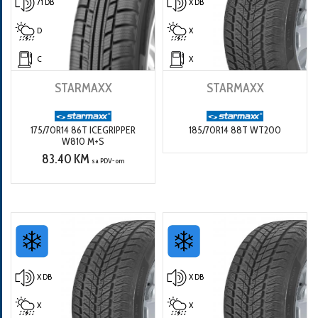
71 DB
X DB
D
X
C
X
STARMAXX
STARMAXX
175/70R14 86T ICEGRIPPER
185/70R14 88T WT200
W810 M+S
83.40 KM
sa PDV-om
X DB
X DB
X
X