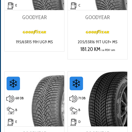
E
C
GOODYEAR
GOODYEAR
195/65R15 91H UG9 MS
205/55R16 91T UG9+ MS
181.20 KM
sa PDV-om
68 DB
71 DB
B
B
E
D